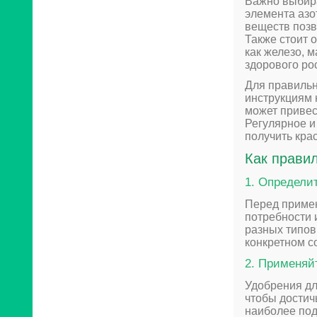
Важно выбира
элемента азо
веществ позв
Также стоит 
как железо, м
здорового ро
Для правильн
инструкциям н
может привес
Регулярное и
получить кра
Как прави
1. Определи
Перед примен
потребности 
разных типов
конкретном с
2. Применяй
Удобрения дл
чтобы достич
наиболее под