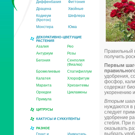
Диффенбахия
Фиттония
Драцена
Хвойные
Кодиеум
Шефлера
(Кротон)
Монстера
Юкка
ДЕКОРАТИВНО-ЦВЕТУЩИЕ
РАСТЕНИЯ
Азалия
Рео
Правильный в
Антуриум
Розы
получить рос
Бегония
Сенполия
(Фиалка)
Первым шаго
правильного
Бромелиевые
Спатифиллум
удобрения, с
Калатея
Хлорофитум
фосфор, кали
Маранта
Хризантемы
содержат био
укоренению и
Орхидеи
Цикламены
Примула
Вторым шаго
нуждаются в 
ЦИТРУСЫ
следует прим
удобрение ра
КАКТУСЫ И СУККУЛЕНТЫ
стебля. При 
оказывать ра
РАЗНОЕ
выбрать удоб
Грунт и
Инвентарь