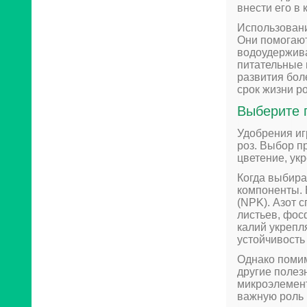
внести его в 
Использовани
Они помогают
водоудержив
питательные 
развития бол
срок жизни ро
Выберите 
Удобрения иг
роз. Выбор п
цветение, ук
Когда выбира
компоненты. 
(NPK). Азот 
листьев, фос
калий укрепл
устойчивость
Однако помим
другие полез
микроэлемент
важную роль 