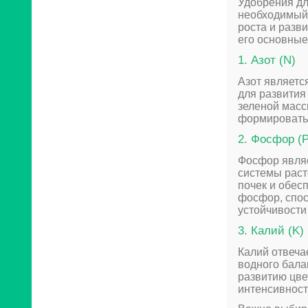
Удобрения дл
необходимый 
роста и разв
его основные
1. Азот (N)
Азот являетс
для развития
зеленой масс
формировать 
2. Фосфор (P
Фосфор являе
системы раст
почек и обес
фосфор, спос
устойчивости
3. Калий (K)
Калий отвеча
водного бала
развитию цве
интенсивност