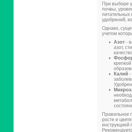
При выборе у
почвы, урове
питательных 
удобрений, к
Однако, суще
учетом котор
Азот
- 
азот, с
качеств
Фосфо
крепкой
образов
Калий
-
заболев
Удобрен
Микроэ
необход
метабол
состоян
Правильное п
росте и цвет
инструкцией 
Рекомендуетс