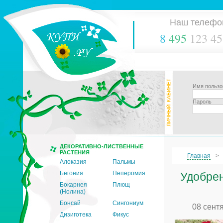
Наш телефо
8
495
123 45
Имя пользо
Пароль
ДЕКОРАТИВНО-ЛИСТВЕННЫЕ
РАСТЕНИЯ
Главная
Алоказия
Пальмы
Бегония
Пеперомия
Удобрен
Бокарнея
Плющ
(Нолина)
Бонсай
Сингониум
08 сент
Дизиготека
Фикус