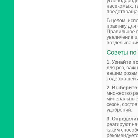
углеводороды
насекомых, т
предотвращат
В целом, исп
практику для
Правильное п
увеличение ц
возделывания
Советы по
1. Узнайте п
для роз, важ
вашим розам.
содержащей а
2. Выберите
множество ра
минеральные,
сезон, состо
удобрений.
3. Определи
реагируют на
каким способ
рекомендуетс