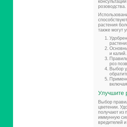
консультации
розоводства.
Использовани
способствуют
растения бол
также могут 
Удобрен
растени
Основны
и калий.
Правиль
роз поз
Выбор у
обратит
Примене
включая
Улучшите 
Выбор правил
цветении. Уд
получают из 
иммунную сис
вредителей и