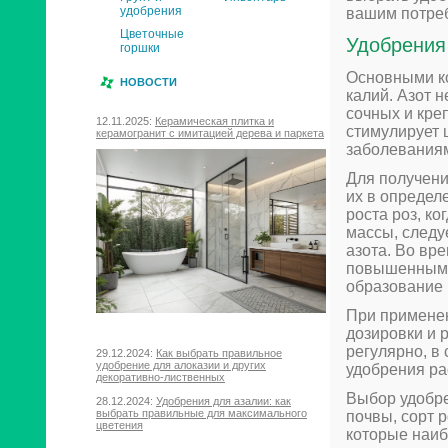
удобрения
вашим потре
Цветочные
Удобрения
горшки
Основными ко
НОВОСТИ
калий. Азот 
сочных и кре
12.11.2025:
Керамическая плитка и
стимулирует 
керамогранит с имитацией дерева и паркета
заболеваниям
Для получени
их в определ
роста роз, к
массы, следу
азота. Во вр
повышенным 
образование 
При применен
дозировки и 
регулярно, в
29.12.2024:
Как выбрать правильное
удобрение для алоказии и других
удобрения ра
декоративно-лиственных
Выбор удобре
28.12.2024:
Удобрения для азалии: как
выбрать правильные для максимального
почвы, сорт 
цветения
которые наиб