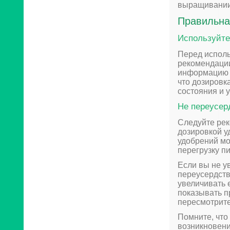
выращивании
Правильна
Используйте
Перед исполь
рекомендации
информацию о
что дозировк
состояния и 
Не переусер
Следуйте рек
дозировкой у
удобрений мо
перегрузку п
Если вы не у
переусердств
увеличивать 
показывать п
пересмотрите
Помните, что
возникновени