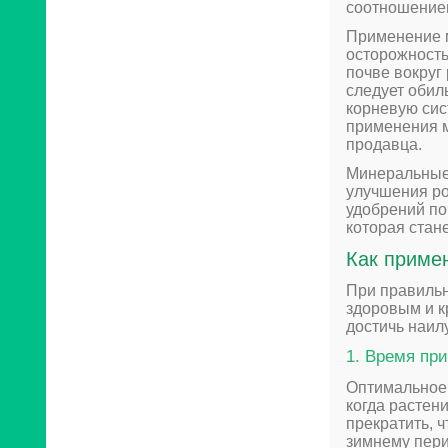
соотношением
Применение 
осторожность
почве вокруг
следует обил
корневую сис
применения м
продавца.
Минеральные
улучшения ро
удобрений по
которая стан
Как приме
При правильн
здоровым и к
достичь наил
1. Время пр
Оптимальное 
когда растен
прекратить, 
зимнему пери