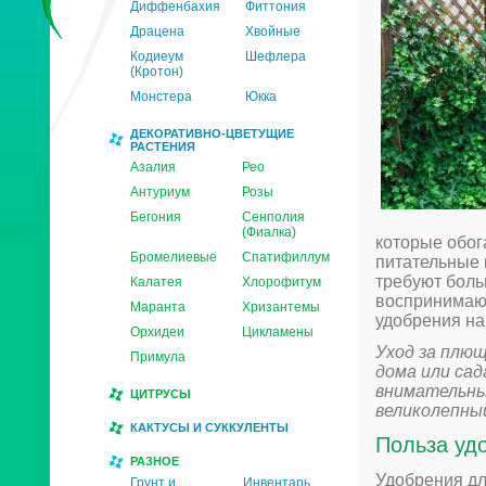
Диффенбахия
Фиттония
Драцена
Хвойные
Кодиеум
Шефлера
(Кротон)
Монстера
Юкка
ДЕКОРАТИВНО-ЦВЕТУЩИЕ
РАСТЕНИЯ
Азалия
Рео
Антуриум
Розы
Бегония
Сенполия
(Фиалка)
которые обог
Бромелиевые
Спатифиллум
питательные 
требуют боль
Калатея
Хлорофитум
воспринимают
Маранта
Хризантемы
удобрения на
Орхидеи
Цикламены
Уход за плющ
Примула
дома или са
внимательны
ЦИТРУСЫ
великолепны
КАКТУСЫ И СУККУЛЕНТЫ
Польза уд
РАЗНОЕ
Удобрения дл
Грунт и
Инвентарь