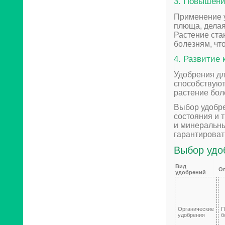
3. Повышени
Применение у
плюща, делая
Растение ста
болезням, чт
4. Развитие
Удобрения дл
способствуют
растение бол
Выбор удобре
состояния и 
и минеральны
гарантироват
Выбор удо
Вид
О
удобрений
Органические
П
удобрения
б