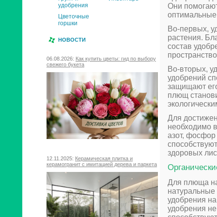
Они помогают
удобрения
оптимальные 
Цветочные
горшки
Во-первых, у
растения. Бл
НОВОСТИ
состав удобр
пространство
06.08.2026:
Как купить цветы: гид по выбору
свежего букета
Во-вторых, у
удобрений сп
защищают его
плющ станови
экологически
Для достижен
необходимо в
азот, фосфор
способствуют
здоровых лис
12.11.2025:
Керамическая плитка и
керамогранит с имитацией дерева и паркета
Органически
Для плюща на
натуральные 
удобрения на
удобрения не