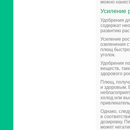
можно нанест
Усиление 
Удобрения дл
содержат нео
развитию рас
Усиление рос
озеленения с
плющ быстро 
уголок.
Удобрения по
веществ, так
здорового ро
Плющ, получа
и здоровым. 
неблагоприят
холод или вы
привлекатель
Однако, след
в соответств
дозировку. П
может негати