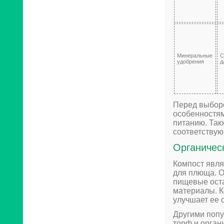
Минеральные
С
удобрения
д
Перед выборо
особенностям
питанию. Так
соответствую
Органичес
Компост явля
для плюща. О
пищевые оста
материалы. К
улучшает ее 
Другими попу
торф и орган