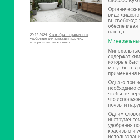
способствуют
Органические
виде жидкого
высвобождают
обеспечивая 
плюща.
29.12.2024:
Как выбрать правильное
удобрение для алоказии и других
Минеральны
декоративно-лиственных
Минеральные
содержат хими
которые быст
могут быть д
применения и
Однако при 
необходимо с
чтобы не пер
что использо
почвы и нару
Одним слово
инструментом
удобрения по
красивым и у
использовани