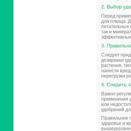
2. Выбор уд
Перед приме
для плюща. Д
питательных 
так и минера
эффективным
3. Правильн
Следует прид
дозировки уд
растения, ти
нанести вред
перегрузки р
4. Следить 
Важно регуля
применения у
или недостат
удобрений дл
Правильное 
здоровье и к
вышеуказанн