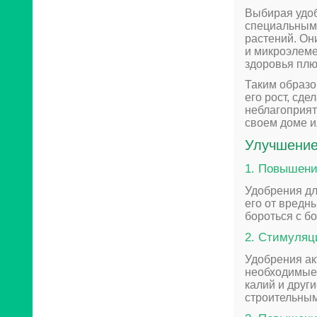
Выбирая удоб
специальным 
растений. Он
и микроэлеме
здоровья пл
Таким образо
его рост, сд
неблагоприят
своем доме и
Улучшение
1. Повышени
Удобрения дл
его от вредн
бороться с б
2. Стимуляц
Удобрения ак
необходимые 
калий и друг
строительным