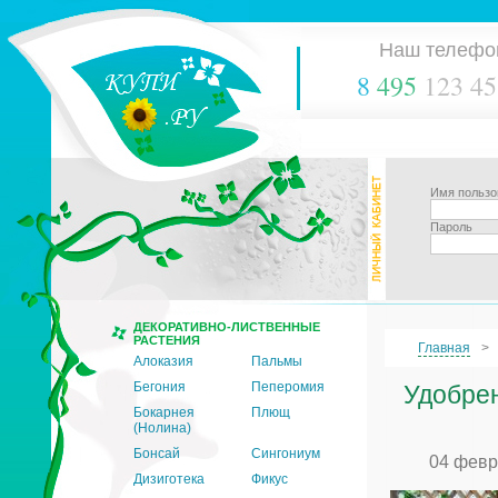
Наш телефо
8
495
123 45
Имя пользо
Пароль
ДЕКОРАТИВНО-ЛИСТВЕННЫЕ
РАСТЕНИЯ
Главная
Алоказия
Пальмы
Бегония
Пеперомия
Удобрен
Бокарнея
Плющ
(Нолина)
Бонсай
Сингониум
04 февр
Дизиготека
Фикус