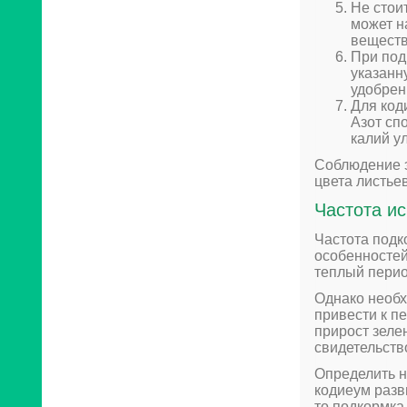
Не стои
может н
веществ
При под
указанн
удобрен
Для код
Азот сп
калий у
Соблюдение э
цвета листье
Частота и
Частота подк
особенностей
теплый перио
Однако необх
привести к п
прирост зеле
свидетельств
Определить н
кодиеум разв
то подкормка