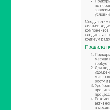
Подкорм
не пере
зависим
условий
Следуя этим 
листьев кодие
компонентов 
следить за п
кодиеум радо
Правила п
Подкорм
месяца 
требует
Для под
удобрен
микроэл
росту и
Удобрен
проника
процесс
Рекомен
активно
в месяц