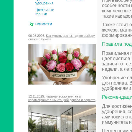
При выборе у
удобрения
особенности
Цветочные
комплексные
горшки
такие как азо
Также стоит 
НОВОСТИ
железо, магн
формировании
06.08.2026:
Как купить цветы: гид по выбору
свежего букета
Правила под
Правильная 
цвет листьев
зависит от с
недели, а лет
Удобрение сл
для полива. 
удобрениями 
Рекомендаци
12.11.2025:
Керамическая плитка и
керамогранит с имитацией дерева и паркета
Для достижен
удобрения, с
аминокислоты
иммунитета и
Перед примен