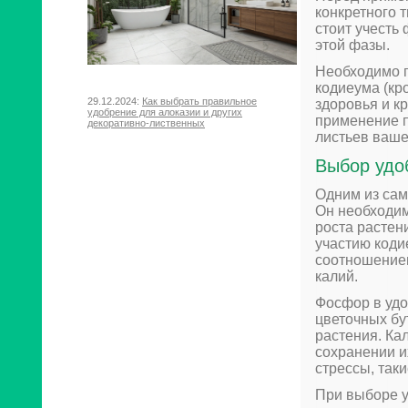
конкретного 
стоит учесть
этой фазы.
Необходимо п
кодиеума (кр
29.12.2024:
Как выбрать правильное
здоровья и к
удобрение для алоказии и других
применение 
декоративно-лиственных
листьев ваше
Выбор удо
Одним из сам
Он необходим
роста растен
участию коди
соотношением
калий.
Фосфор в удо
цветочных бу
растения. Ка
сохранении и
стрессы, так
При выборе у