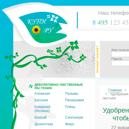
Наш телефо
8
495
123 45
Имя пользо
Пароль
ДЕКОРАТИВНО-ЛИСТВЕННЫЕ
РАСТЕНИЯ
Главная
Алоказия
Пальмы
Удобрения 
листьев
Бегония
Пеперомия
Бокарнея
Плющ
Удобрен
(Нолина)
чтоб
Бонсай
Сингониум
Дизиготека
Фикус
22 янва