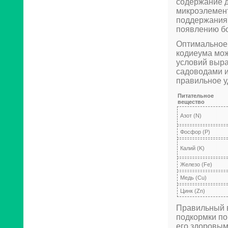
содержание д
микроэлемент
поддержания 
появлению бо
Оптимальное 
кодиеума мож
условий выра
садоводами и
правильное у
Питательное
вещество
Азот (N)
Фосфор (P)
Калий (K)
Железо (Fe)
Медь (Cu)
Цинк (Zn)
Правильный 
подкормки по
его здоровым