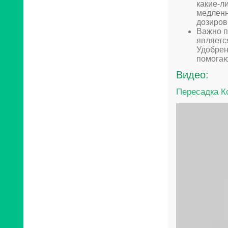
какие-л
медленн
дозиров
Важно п
являетс
Удобрен
помогаю
Видео:
Пересадка К