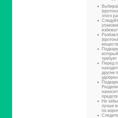
Выбирай
(кротон
этого ра
Следуйт
упаковк
избежат
Разбавл
(кротон
веществ
Подкарм
который
требует
Перед п
находит
другие 
удобрен
Подкарм
Раздели
наносит
предотв
Не забы
лучше в
по корн
Следите