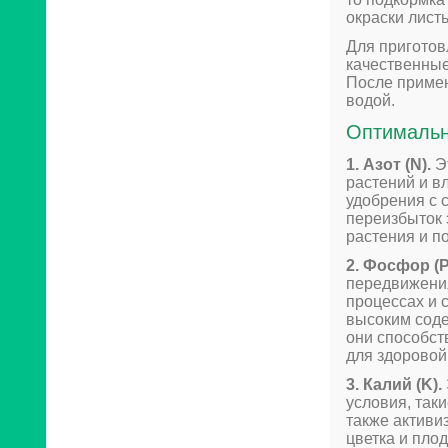
окраски лист
Для приготов
качественные 
После примен
водой.
Оптимальн
1. Азот (N).
Эт
растений и в
удобрения с 
переизбыток 
растения и п
2. Фосфор (P
передвижения
процессах и 
высоким соде
они способст
для здоровой
3. Калий (K).
условия, так
также активи
цветка и пло