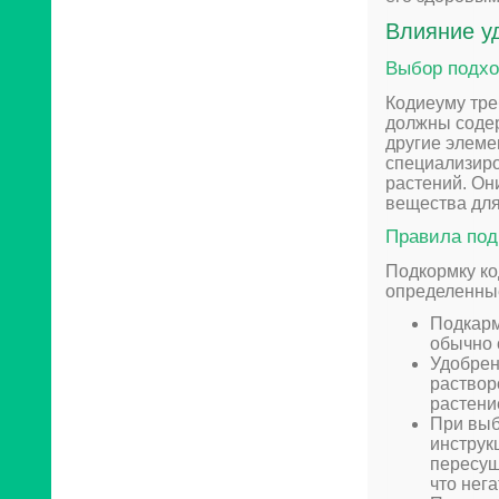
Влияние у
Выбор подхо
Кодиеуму тре
должны содер
другие элеме
специализир
растений. Он
вещества для
Правила под
Подкормку ко
определенны
Подкарм
обычно 
Удобрен
раствор
растени
При выб
инструк
пересуш
что нег