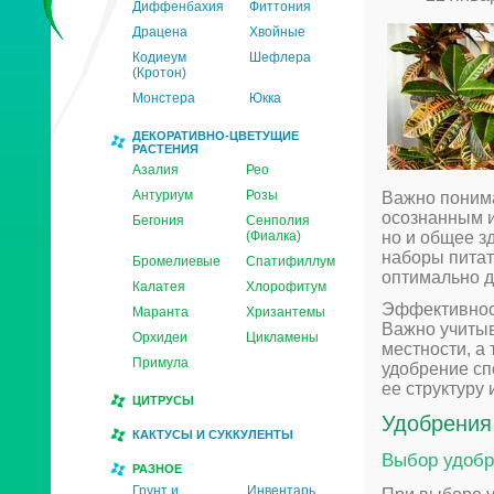
Диффенбахия
Фиттония
Драцена
Хвойные
Кодиеум
Шефлера
(Кротон)
Монстера
Юкка
ДЕКОРАТИВНО-ЦВЕТУЩИЕ
РАСТЕНИЯ
Азалия
Рео
Антуриум
Розы
Важно понима
осознанным и
Бегония
Сенполия
(Фиалка)
но и общее з
наборы питат
Бромелиевые
Спатифиллум
оптимально д
Калатея
Хлорофитум
Эффективност
Маранта
Хризантемы
Важно учитыв
Орхидеи
Цикламены
местности, а
Примула
удобрение сп
ее структуру
ЦИТРУСЫ
Удобрения
КАКТУСЫ И СУККУЛЕНТЫ
Выбор удобр
РАЗНОЕ
Грунт и
Инвентарь