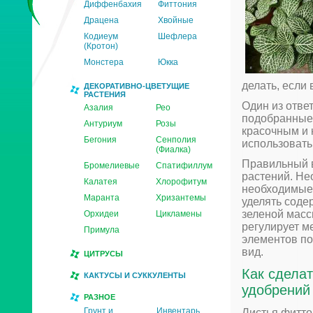
Диффенбахия
Фиттония
Драцена
Хвойные
Кодиеум
Шефлера
(Кротон)
Монстера
Юкка
делать, если 
ДЕКОРАТИВНО-ЦВЕТУЩИЕ
РАСТЕНИЯ
Один из отве
Азалия
Рео
подобранные 
Антуриум
Розы
красочным и 
Бегония
Сенполия
использовать
(Фиалка)
Правильный 
Бромелиевые
Спатифиллум
растений. Не
Калатея
Хлорофитум
необходимые 
Маранта
Хризантемы
уделять соде
зеленой масс
Орхидеи
Цикламены
регулирует м
Примула
элементов по
вид.
ЦИТРУСЫ
Как сдела
КАКТУСЫ И СУККУЛЕНТЫ
удобрений
РАЗНОЕ
Грунт и
Инвентарь
Листья фитто