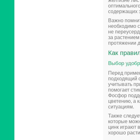
желтизне лис
оптимального
содержащих э
Важно помнит
необходимо с
не переусерд
за растением
протяжении д
Как прави
Выбор удобр
Перед приме
подходящий с
учитывать пр
помогает сти
Фосфор подде
цветению, а 
ситуациям.
Также следуе
которые можн
цинк играют 
хорошо расти