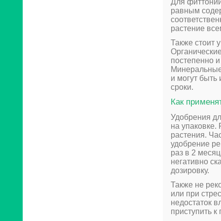
Для фиттонии
равным соде
соответствен
растение вс
Также стоит 
Органические
постепенно и
Минеральные 
и могут быть
сроки.
Как применя
Удобрения дл
на упаковке.
растения. Ча
удобрение ре
раз в 2 меся
негативно ск
дозировку.
Также не рек
или при стре
недостаток в
приступить к