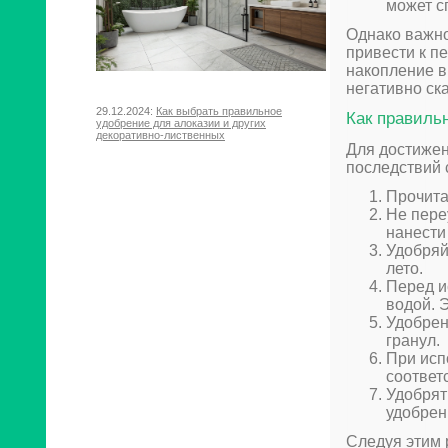
может с
Однако важно
привести к п
накопление в
негативно ск
29.12.2024:
Как выбрать правильное
Как правиль
удобрение для алоказии и других
декоративно-лиственных
Для достиже
последствий 
Прочита
Не пере
нанести
Удобряй
лето.
Перед и
водой. 
Удобрен
гранул.
При исп
соответ
Удобрят
удобрен
Следуя этим 