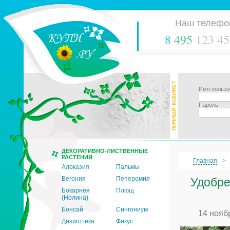
Наш телефо
8
495
123 45
Имя пользо
Пароль
ДЕКОРАТИВНО-ЛИСТВЕННЫЕ
РАСТЕНИЯ
Главная
Алоказия
Пальмы
Бегония
Пеперомия
Удобре
Бокарнея
Плющ
(Нолина)
Бонсай
Сингониум
14 нояб
Дизиготека
Фикус