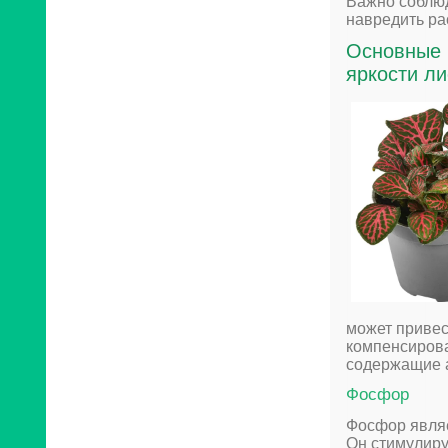
Важно соблюд
навредить ра
Основные 
яркости ли
может привес
компенсирова
содержащие а
Фосфор
Фосфор являе
Он стимулиру