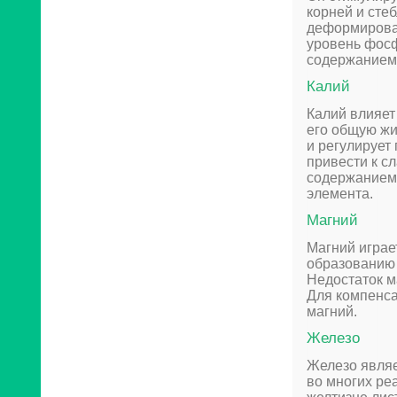
корней и сте
деформирова
уровень фосф
содержанием 
Калий
Калий влияет
его общую жи
и регулирует
привести к с
содержанием 
элемента.
Магний
Магний играе
образованию 
Недостаток м
Для компенса
магний.
Железо
Железо являе
во многих ре