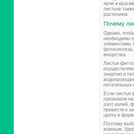
ярче и краси
листьев такж
растением.
Почему ли
Однако, чтоб
необходимо 
элементами. 
фотосинтеза,
вещества.
Листья фитто
осуществляют
энергию и пи
водопроводны
питательных 
Если листья 
признаком не
азот, калий,
привести к з
цвета и форм
Поэтому выбо
важным. Удоб