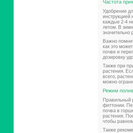
Частота при
Удобрение дл
инструкцией 
каждые 2-4 не
летом. В зим
значительно 
Важно помнит
как это може
почве и пере
дозировку уд
Также при пр
растения. Есл
всего, расте
можно ограни
Режим поли
Правильный 
фиттонии. Пе
почва в горш
растения. По
чтобы равном
Также рекоме