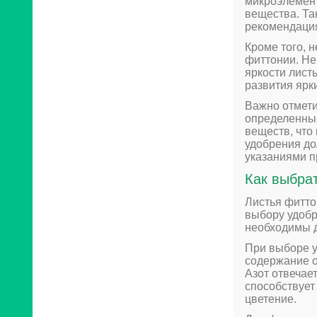
микроэлемент
вещества. Та
рекомендаци
Кроме того, 
фиттонии. Не
яркости лист
развития ярки
Важно отмети
определенные
веществ, что
удобрения до
указаниями п
Как выбра
Листья фитто
выбору удобр
необходимы д
При выборе у
содержание о
Азот отвечае
способствует
цветение.