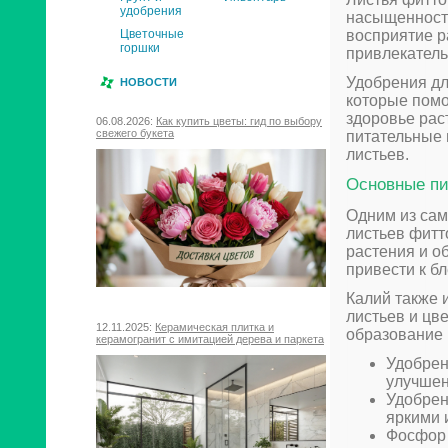
удобрения
насыщенность
восприятие р
Цветочные
горшки
привлекатель
Удобрения дл
НОВОСТИ
которые помо
здоровье рас
06.08.2026:
Как купить цветы: гид по выбору
свежего букета
питательные 
листьев.
Основные пи
Одним из сам
листьев фитт
растения и о
привести к б
Калий также 
листьев и цв
12.11.2025:
Керамическая плитка и
образование 
керамогранит с имитацией дерева и паркета
Удобрен
улучшен
Удобрен
яркими 
Фосфор 