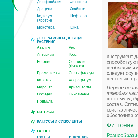
Диффенбахия
Фиттония
Драцена
Хвойные
Кодиеум
Шефлера
(Кротон)
Монстера
Юкка
ДЕКОРАТИВНО-ЦВЕТУЩИЕ
РАСТЕНИЯ
Азалия
Рео
Антуриум
Розы
инструмент д
Бегония
Сенполия
способствуют
(Фиалка)
необходимым
следует осущ
Бромелиевые
Спатифиллум
несколько пр
Калатея
Хлорофитум
Маранта
Хризантемы
Первое прави
твердых час
Орхидеи
Цикламены
поэтому удоб
Примула
состав. Опти
кристалличес
ЦИТРУСЫ
обеспечиваю
КАКТУСЫ И СУККУЛЕНТЫ
Фиттония:
РАЗНОЕ
Разнообрази
Грунт и
Инвентарь