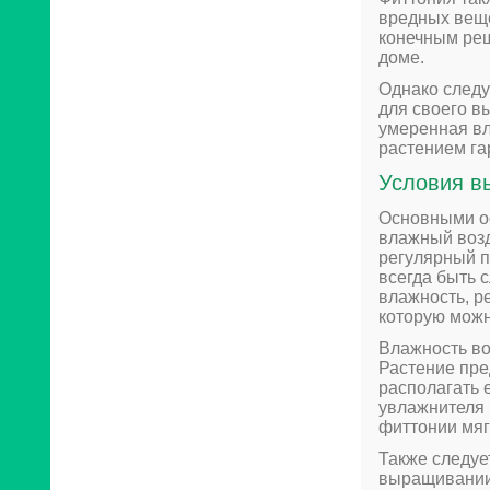
вредных веще
конечным реш
доме.
Однако следу
для своего в
умеренная вл
растением гар
Условия в
Основными о
влажный возд
регулярный п
всегда быть 
влажность, р
которую можн
Влажность во
Растение пре
располагать 
увлажнителя 
фиттонии мяг
Также следуе
выращивании 