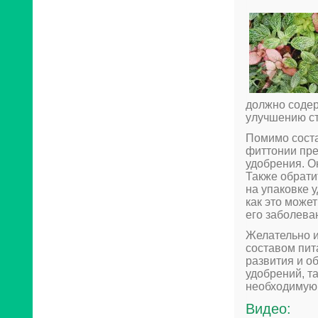
должно содер
улучшению ст
Помимо соста
фиттонии пр
удобрения. О
Также обрати
на упаковке 
как это може
его заболева
Желательно и
составом пит
развития и о
удобрений, т
необходимую 
Видео: