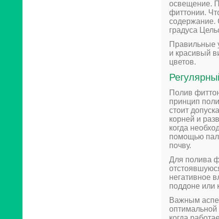
освещение. П
фиттонии. Чт
содержание. 
градуса Цель
Правильные у
и красивый в
цветов.
Регулярны
Полив фиттон
принцип поли
стоит допуск
корней и раз
когда необхо
помощью пало
почву.
Для полива ф
отстоявшуюся
негативное в
поддоне или 
Важным аспек
оптимальной 
когда работа