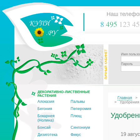
Наш телефо
8
495
123 45
Имя пользо
Пароль
ДЕКОРАТИВНО-ЛИСТВЕННЫЕ
РАСТЕНИЯ
Главная
Алоказия
Пальмы
Удобрения 
Бегония
Пеперомия
Удобрени
Бокарнея
Плющ
(Нолина)
Бонсай
Сингониум
19 авгу
Дизиготека
Фикус