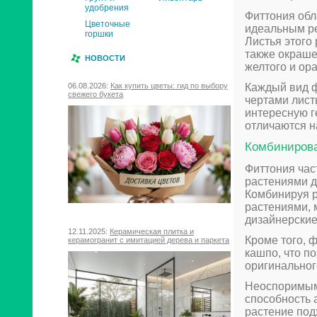
удобрения
Фиттония обл
Цветочные
идеальным ре
горшки
Листья этого
также окраше
НОВОСТИ
желтого и ор
Каждый вид ф
06.08.2026:
Как купить цветы: гид по выбору
свежего букета
чертами лист
интересную г
отличаются н
Комбинирова
Фиттония час
растениями д
Комбинируя р
растениями, 
дизайнерские
12.11.2025:
Керамическая плитка и
Кроме того, 
керамогранит с имитацией дерева и паркета
кашпо, что п
оригинальног
Неоспоримым
способность 
растение под