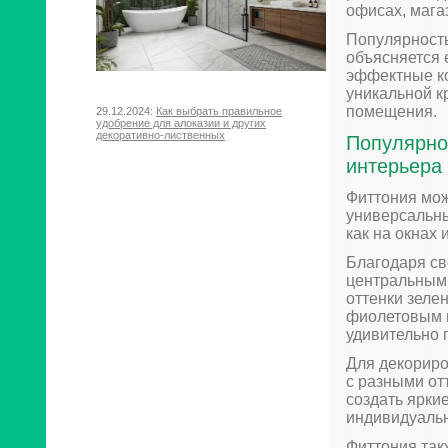
офисах, мага
Популярност
объясняется 
эффектные ко
уникальной к
помещения.
29.12.2024:
Как выбрать правильное
удобрение для алоказии и других
декоративно-лиственных
Популярно
интерьера
Фиттония мож
универсальны
как на окнах 
Благодаря св
центральным 
оттенки зеле
фиолетовым ц
удивительно 
Для декориро
с разными от
создать ярки
индивидуальн
Фиттония так