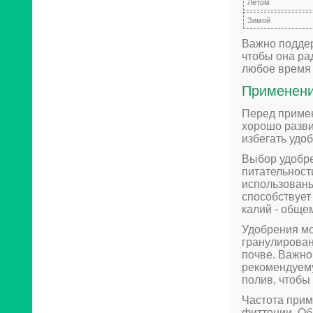
Летом
Зимой
Важно подде
чтобы она ра
любое время 
Применени
Перед примен
хорошо разви
избегать удо
Выбор удобре
питательност
использованы
способствует
калий - обще
Удобрения мо
гранулирован
почве. Важно
рекомендуему
полив, чтобы
Частота прим
фиттонии. Об