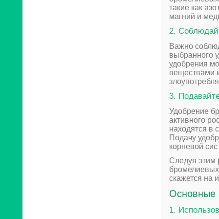
такие как азо
магний и мед
2. Соблюдай
Важно соблюд
выбранного у
удобрения мо
веществами и
злоупотребля
3. Подавайт
Удобрение бр
активного ро
находятся в с
Подачу удобр
корневой сис
Следуя этим 
бромелиевых 
скажется на 
Основные 
1. Использо