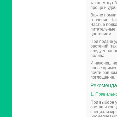
также могут 
проще и удоб
Важно помнит
значение. Ча
Частые подко
питательные 
цветением.
При подаче у
растений, так
следует нано
полива.
И наконец, н
после примен
почти равном
поглощение.
Рекоменда
1. Правильн
При выборе у
состав и кон
специализиро
бромелиевых.