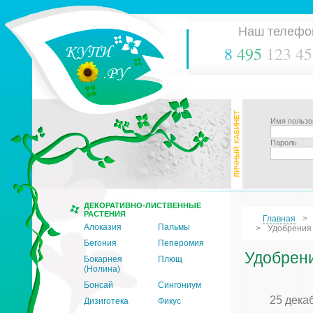
Наш телефо
8
495
123 45
Имя пользо
Пароль
ДЕКОРАТИВНО-ЛИСТВЕННЫЕ
РАСТЕНИЯ
Главная
Алоказия
Пальмы
Удобрения 
Бегония
Пеперомия
Удобрени
Бокарнея
Плющ
(Нолина)
Бонсай
Сингониум
25 дека
Дизиготека
Фикус