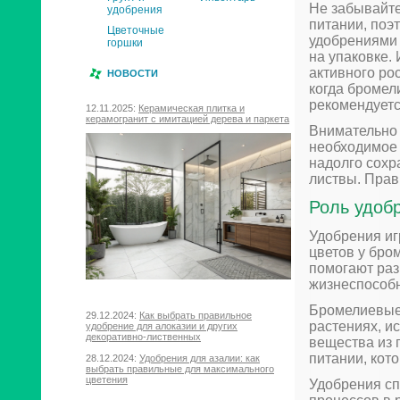
Не забывайте
удобрения
питании, поэ
Цветочные
удобрениями 
горшки
на упаковке.
активного рос
НОВОСТИ
когда бромел
рекомендуетс
12.11.2025:
Керамическая плитка и
керамогранит с имитацией дерева и паркета
Внимательно 
необходимое 
надолго сохр
листвы. Прав
Роль удоб
Удобрения иг
цветов у бро
помогают раз
жизнеспособн
Бромелиевые 
29.12.2024:
Как выбрать правильное
растениях, и
удобрение для алоказии и других
декоративно-лиственных
вещества из 
питании, кот
28.12.2024:
Удобрения для азалии: как
выбрать правильные для максимального
цветения
Удобрения сп