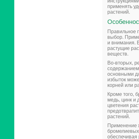
инструкциями
применять уд
растений.
Особеннос
Правильное п
выбор. Приме
и внимания. 
растущие рас
веществ.
Во-вторых, р
содержанием 
основными дл
избыток може
корней или р
Кроме того, 
медь, цинк и
цветения рас
предотврати
растений.
Применение ж
бромелиевых.
обеспечивая