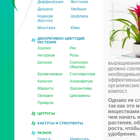
Диффенбахия
Фиттония
Драцена
Хвойные
Кодиеум
Шефлера
(Кротон)
Монстера
Юкка
ДЕКОРАТИВНО-ЦВЕТУЩИЕ
РАСТЕНИЯ
Азалия
Рео
Антуриум
Розы
Бегония
Сенполия
выращивания
(Фиалка)
должно соотв
необходимые 
Бромелиевые
Спатифиллум
эффективные
Калатея
Хлорофитум
органических
Маранта
Хризантемы
компост.
Орхидеи
Цикламены
Однако не с
Примула
так как это
веществами,
ЦИТРУСЫ
чем начать 
растения, о
КАКТУСЫ И СУККУЛЕНТЫ
роста, чтоб
РАЗНОЕ
удобрение.
Грунт и
Инвентарь