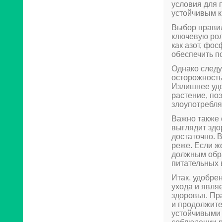
условия для 
устойчивым к
Выбор правил
ключевую рол
как азот, фо
обеспечить п
Однако следу
осторожность
Излишнее удо
растение, по
злоупотребля
Важно также 
выглядит здор
достаточно. 
реже. Если ж
должным обра
питательных 
Итак, удобре
ухода и явля
здоровья. Пр
и продолжите
устойчивыми