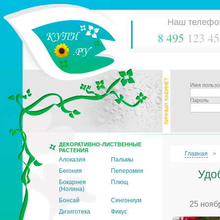
Наш телефо
8
495
123 45
Имя пользо
Пароль
ДЕКОРАТИВНО-ЛИСТВЕННЫЕ
РАСТЕНИЯ
Главная
Алоказия
Пальмы
Бегония
Пеперомия
Удо
Бокарнея
Плющ
(Нолина)
Бонсай
Сингониум
25 нояб
Дизиготека
Фикус