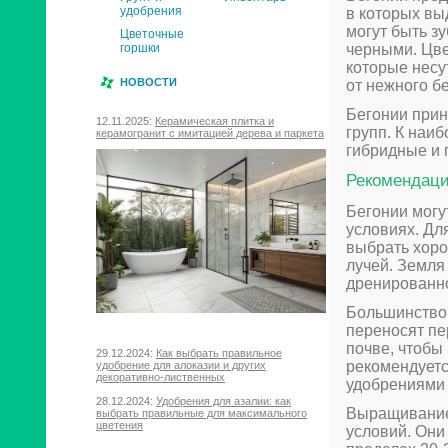
удобрения
в которых вы
могут быть з
Цветочные
черными. Цве
горшки
которые несу
НОВОСТИ
от нежного бе
Бегонии прин
12.11.2025:
Керамическая плитка и
групп. К наи
керамогранит с имитацией дерева и паркета
гибридные и 
Рекомендац
Бегонии могу
условиях. Дл
выбрать хор
лучей. Земля
дренированн
Большинство 
переносят пе
почве, чтобы
29.12.2024:
Как выбрать правильное
рекомендуетс
удобрение для алоказии и других
декоративно-лиственных
удобрениями 
28.12.2024:
Удобрения для азалии: как
Выращивание 
выбрать правильные для максимального
цветения
условий. Они