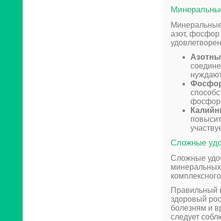
Минеральны
Минеральные 
азот, фосфор
удовлетворен
Азотны
соедине
нуждают
Фосфор
способс
фосфор 
Калийн
повысит
участву
Сложные уд
Сложные удоб
минеральных 
комплексного
Правильный в
здоровый рос
болезням и в
следует собл