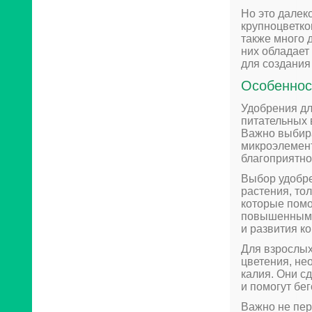
Но это далек
крупноцветко
также много 
них обладает
для создания
Особеннос
Удобрения дл
питательных 
Важно выбира
микроэлементы
благоприятно
Выбор удобре
растения, то
которые помо
повышенным 
и развития к
Для взрослых
цветения, н
калия. Они с
и помогут бе
Важно не пер