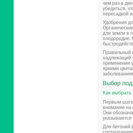
чем раз в дв
убедиться, чт
пересадкой и
Удобрения дл
Органические
для земли в 
плодородие. 
быстродейств
Правильный в
надлежащий у
применении у
яркими цвета
заболевания
Выбор под
Как выбрать
Первым шагом
внимание на 
Они обознача
указываются 
Для бегоний 
соотношение