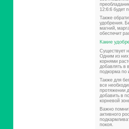
преобладание
12:6:6 будет
Также обрати
удобрения. Б
магний, марг
обеспечит р
Какие удобр
Существует н
Одним из них
корнями раст
добавлять в 
подкорма по 
Также для бе
все необходи
протяжении д
добавить в п
корневой зон
Важно помнит
активного рос
подкармливат
покоя.