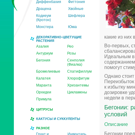
Диффенбахия
Фиттония
Драцена
Хвойные
Кодиеум
Шефлера
(Кротон)
Монстера
Юкка
какие из них
ДЕКОРАТИВНО-ЦВЕТУЩИЕ
РАСТЕНИЯ
Во-первых, с
Азалия
Рео
сбалансиров
Антуриум
Розы
Идеальным вы
Бегония
Сенполия
содержанием 
(Фиалка)
помогут стим
Бромелиевые
Спатифиллум
Однако стоит
Калатея
Хлорофитум
Переизбыток 
Маранта
Хризантемы
к избытку ми
дозировке уд
Орхидеи
Цикламены
недели в пер
Примула
Бегонии: р
ЦИТРУСЫ
условий
КАКТУСЫ И СУККУЛЕНТЫ
Описание
РАЗНОЕ
Бегонии пред
Грунт и
Инвентарь