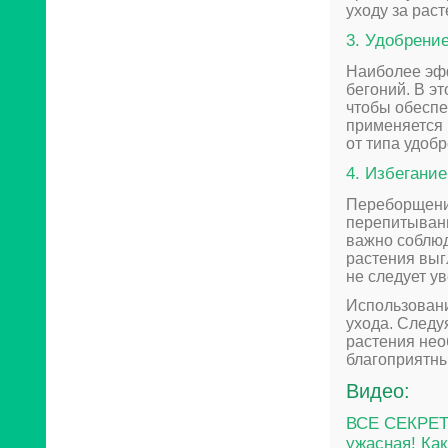
уходу за рас
3. Удобрение
Наиболее эфф
бегоний. В э
чтобы обеспе
применяется 
от типа удоб
4. Избегани
Переборщени
перепитывани
важно соблюд
растения выг
не следует у
Использовани
ухода. Следу
растения не
благоприятны
Видео:
ВСЕ СЕКРЕТ
ужасная! Как