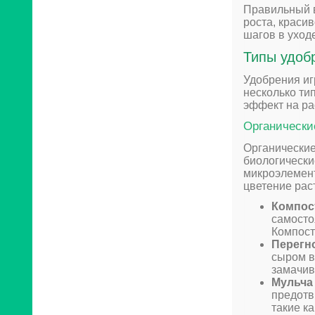
Правильный в
роста, краси
шагов в уход
Типы удоб
Удобрения иг
несколько ти
эффект на ра
Органически
Органические
биологически
микроэлемент
цветение рас
Компос
самосто
Компост
Перегн
сыром в
замачив
Мульча
предотв
такие ка