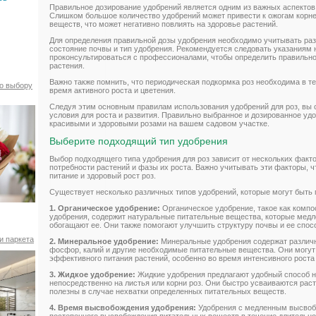
Правильное дозирование удобрений является одним из важных аспектов 
Слишком большое количество удобрений может привести к ожогам корне
веществ, что может негативно повлиять на здоровье растений.
Для определения правильной дозы удобрения необходимо учитывать разм
состояние почвы и тип удобрения. Рекомендуется следовать указаниям 
проконсультироваться с профессионалами, чтобы определить правильно
растения.
Важно также помнить, что периодическая подкормка роз необходима в те
по выбору
время активного роста и цветения.
Следуя этим основным правилам использования удобрений для роз, вы
условия для роста и развития. Правильно выбранное и дозированное уд
красивыми и здоровыми розами на вашем садовом участке.
Выберите подходящий тип удобрения
Выбор подходящего типа удобрения для роз зависит от нескольких факто
потребности растений и фазы их роста. Важно учитывать эти факторы, 
питание и здоровый рост роз.
Существует несколько различных типов удобрений, которые могут быть 
1. Органическое удобрение:
Органическое удобрение, такое как компос
удобрения, содержит натуральные питательные вещества, которые медл
обогащают ее. Они также помогают улучшить структуру почвы и ее спос
и паркета
2. Минеральное удобрение:
Минеральные удобрения содержат различн
фосфор, калий и другие необходимые питательные вещества. Они могут
эффективного питания растений, особенно во время интенсивного роста 
3. Жидкое удобрение:
Жидкие удобрения предлагают удобный способ 
непосредственно на листья или корни роз. Они быстро усваиваются рас
полезны в случае нехватки определенных питательных веществ.
4. Время высвобождения удобрения:
Удобрения с медленным высвоб