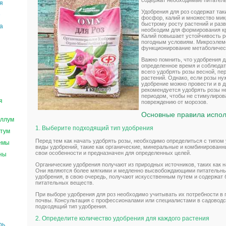
содержат необходимые питател
я
Удобрения для роз содержат так
е
фосфор, калий и множество мик
быстрому росту растений и раз
а
необходим для формирования кр
Калий повышает устойчивость р
погодным условиям. Микроэлем
функционирование метаболическ
Важно помнить, что удобрения д
определенное время и соблюдат
всего удобрять розы весной, пе
растений. Однако, если розы ну
удобрение можно провести и в д
рекомендуется удобрять розы н
периодом, чтобы не стимулирова
я
повреждению от морозов.
Основные правила испол
ллум
1. Выберите подходящий тип удобрения
тум
Перед тем как начать удобрять розы, необходимо определиться с типо
емы
виды удобрений, такие как органические, минеральные и комбинированн
свои особенности и предназначен для определенных целей.
ны
Органические удобрения получают из природных источников, таких как на
Они являются более мягкими и медленно высвобождающими питательн
удобрения, в свою очередь, получают искусственным путем и содержат
питательных веществ.
При выборе удобрения для роз необходимо учитывать их потребности в
почвы. Консультация с профессионалами или специалистами в садовод
подходящий тип удобрения.
2. Определите количество удобрения для каждого растения
рь