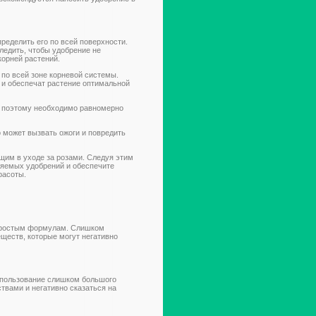
ределить его по всей поверхности.
ледить, чтобы удобрение не
корней растений.
по всей зоне корневой системы.
 и обеспечат растение оптимальной
, поэтому необходимо равномерно
о может вызвать ожоги и повредить
им в уходе за розами. Следуя этим
яемых удобрений и обеспечите
расоты.
 простым формулам. Слишком
ществ, которые могут негативно
спользование слишком большого
твами и негативно сказаться на