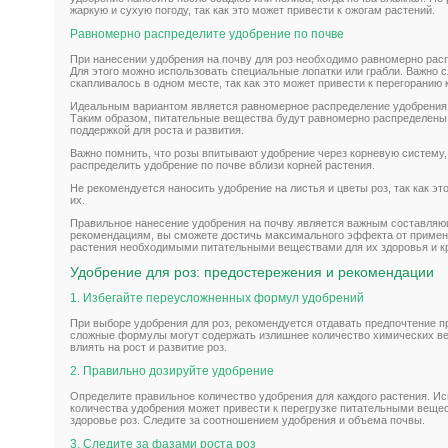
жаркую и сухую погоду, так как это может привести к ожогам растений.
Равномерно распределите удобрение по почве
При нанесении удобрения на почву для роз необходимо равномерно расп
Для этого можно использовать специальные лопатки или грабли. Важно с
скапливалось в одном месте, так как это может привести к перегоранию 
Идеальным вариантом является равномерное распределение удобрения 
Таким образом, питательные вещества будут равномерно распределены
поддержкой для роста и развития.
Важно помнить, что розы впитывают удобрение через корневую систему
распределить удобрение по почве вблизи корней растения.
Не рекомендуется наносить удобрение на листья и цветы роз, так как эт
их.
Правильное нанесение удобрения на почву является важным составляющ
рекомендациям, вы сможете достичь максимального эффекта от примен
растения необходимыми питательными веществами для их здоровья и к
Удобрение для роз: предостережения и рекомендации
1. Избегайте переусложненных формул удобрений
При выборе удобрения для роз, рекомендуется отдавать предпочтение
сложные формулы могут содержать излишнее количество химических ве
влиять на рост и развитие роз.
2. Правильно дозируйте удобрение
Определите правильное количество удобрения для каждого растения. И
количества удобрения может привести к перегрузке питательными вещес
здоровье роз. Следите за соотношением удобрения и объема почвы.
3. Следите за фазами роста роз