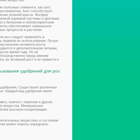
ьные вещества.
ие полезные элементы, как азот,
роэлементов. Азот способствует
витию зеленой массы. Фосфор
епкой корневой системы и цветения.
оз к болезням и неблагоприятным
енты обеспечивают нормальное
их процессов в растении.
ля роз следует применять в
ь правила их использования. Лучше
ред началом активного роста
ждаются в дополнительном питании,
ругое время года. Но не
епосредственно перед зимним
ть их активный рост и не привести к
ьзования удобрений для роз
м удобрения. Существуют различные
ые. Каждый вид удобрения имеет
воз, компост, перегнои и другие.
ые вещества. Минеральные
 более высокую концентрацию
 питательных веществах и состояние
стве может помочь определить