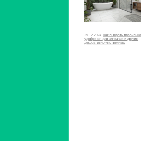
29.12.2024:
Как выбрать правильн
удобрение для алоказии и других
декоративно-лиственных