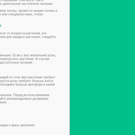
го времени. Они могут быть
е длительное постоянное питание.
вом почвы, провести анализ почвы и
и или специалистами, чтобы
я
сит от возраста растения, его
ния для каждого растения, следуйте
нькие. Если у вас маленькие розы,
перегрузить растение. В случае
достаточное питание.
каждой из этих фаз растение требует
 роста розы требуют больше азота
необходимо больше фосфора и калия
излишков. Перед использованием
айте рекомендуемые дозировки.
ания.
зации и фазу цветения.