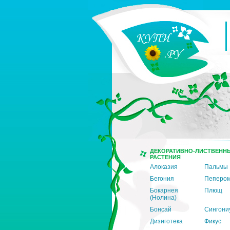
ДЕКОРАТИВНО-ЛИСТВЕНН
РАСТЕНИЯ
Алоказия
Пальмы
Бегония
Пеперо
Бокарнея
Плющ
(Нолина)
Бонсай
Сингони
Дизиготека
Фикус