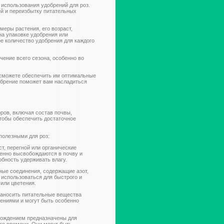
использования удобрений для роз.
й и переизбытку питательных
еры растения, его возраст,
на упаковке удобрения или
е количество удобрения для каждого
чение всего сезона, особенно во
 сможете обеспечить им оптимальные
обрение поможет вам насладиться
ров, включая состав почвы,
чтобы обеспечить достаточное
полезными для роз:
т, перегной или органические
енно высвобождаются в почву и
обность удерживать влагу.
ые соединения, содержащие азот,
 использоваться для быстрого и
или цветения.
наносить питательные вещества
тениями и могут быть особенно
ождением предназначены для