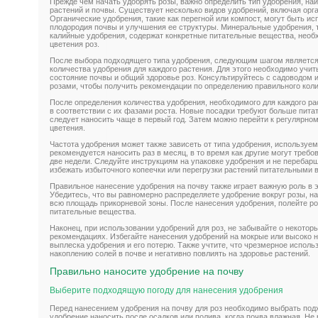
Прежде чем начать удобрять розы, важно определить тип удобрения, н
растений и почвы. Существует несколько видов удобрений, включая орг
Органические удобрения, такие как перегной или компост, могут быть 
плодородия почвы и улучшения ее структуры. Минеральные удобрения, 
калийные удобрения, содержат конкретные питательные вещества, необ
цветения роз.
После выбора подходящего типа удобрения, следующим шагом является
количества удобрения для каждого растения. Для этого необходимо учит
состояние почвы и общий здоровье роз. Консультируйтесь с садоводом 
розами, чтобы получить рекомендации по определению правильного коли
После определения количества удобрения, необходимого для каждого ра
в соответствии с их фазами роста. Новые посадки требуют больше пит
следует наносить чаще в первый год. Затем можно перейти к регулярно
цветения.
Частота удобрения может также зависеть от типа удобрения, используе
рекомендуется наносить раз в месяц, в то время как другие могут требов
две недели. Следуйте инструкциям на упаковке удобрения и не перебар
избежать избыточного копеечки или перегрузки растений питательными 
Правильное нанесение удобрения на почву также играет важную роль в 
Убедитесь, что вы равномерно распределяете удобрение вокруг розы, на
всю площадь прикорневой зоны. После нанесения удобрения, полейте ро
питательные вещества.
Наконец, при использовании удобрений для роз, не забывайте о некотор
рекомендациях. Избегайте нанесения удобрений на мокрые или высоко 
выплеска удобрения и его потерю. Также учтите, что чрезмерное исполь
накоплению солей в почве и негативно повлиять на здоровье растений.
Правильно наносите удобрение на почву
Выберите подходящую погоду для нанесения удобрения
Перед нанесением удобрения на почву для роз необходимо выбрать под
удобрение наносить после осадков или полива, когда почва влажная. Не