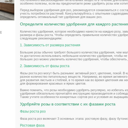
постепенного высвобождения питательных веществ в течение длительно
особенно полезны, если вы предпочитаете реже удобрять розы или хотит
Перед выбором удобрения для роз, рекомендуется ознакомиться с соста
учесть потребности растений. Консультируйтесь с опытными садоводам
определить оптимальный тип удобрения для ваших роз.
Определите количество удобрения для каждого растени
Количество удобрения, которое необходимо нанести на каждую розу, зави
ое
размера и фазы роста. Чтобы определить правильное количество удобре
следующим рекомендациям:
1. Зависимость от размера растения
Большие розы обычно требуют большего количества удобрения, чем мале
то достаточно использовать небольшое количество удобрения, чтобы не 
больших роз можно увеличить количество удобрения, чтобы обеспечить 
2. Зависимость от фазы роста
Фазы роста роз могут быть разными: активный рост, цветение, покой. В 
разное количество питательных веществ. Например, во время активного
для развития листьев и стеблей, в то время как во время цветения им 
для формирования красивых и ярких цветов.
Важно помнить, что розы необходимо удобрять регулярно, но избегать 
удобрения обязательно прочитайте инструкцию производителя и соблюд
Также учтите особенности конкретных сортов роз и условия их выращив
Удобряйте розы в соответствии с их фазами роста
Фазы роста роз
Фаза роста роз включает 3 основных этапа: ростовую фазу, фазу бутони
Ростовая фаза