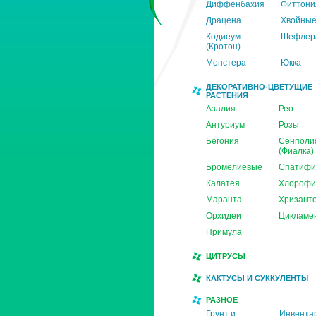
Диффенбахия
Фиттони
Драцена
Хвойны
Кодиеум
Шефлер
(Кротон)
Монстера
Юкка
ДЕКОРАТИВНО-ЦВЕТУЩИЕ
РАСТЕНИЯ
Азалия
Рео
Антуриум
Розы
Бегония
Сенполи
(Фиалка)
Бромелиевые
Спатифи
Калатея
Хлорофи
Маранта
Хризант
Орхидеи
Цикламе
Примула
ЦИТРУСЫ
КАКТУСЫ И СУККУЛЕНТЫ
РАЗНОЕ
Грунт и
Инвента