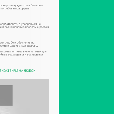
 роста розы нуждаются в большем
 потребоваться другие
усердствовать с удобрением не
ми и возникновению проблем с ростом
для роз. Они обеспечивают
асти и развиваться здорово.
ть розам оптимальные условия для
стойные восхищения и восхищения
Е КОКТЕЙЛИ НА ЛЮБОЙ