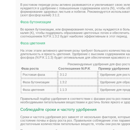
В ростовом периоде розы активно развиваются и увеличивают свою зеле
нуждаются в удобрении с повышенным содержанием азота (N), чтобы об
формирование здоровых листьев и побегов. Рекомендуется использоват
(азот:фосфор:калий) 3:1:2.
Фаза бутонизации
Во время бутонизации, или формирования почек, розы нуждаются в бол
калия (K), чтобы поддержать образование цветочных почек и обеспечить
соотношением N:P:K 1:3:2 будет наиболее эффективным в этот период.
Фаза цветения
На этом этапе активного цветения розы требуют большого количества ка
длительность и яркость цветения. Удобрение с высоким содержанием ка
фосфора (N:P:K 1:1:3) будет оптимальным для обеспечения красивого и 
Рекомендуемые удобрения для фаз рост
Фаза роста
Соотношение N:P:K
Пример удобрения
Ростовая фаза
3:1:2
Удобрение для рост
Фаза бутонизации
1:3:2
Удобрение для обра
Фаза цветения
1:1:3
Удобрение для прод
Правильный подбор удобрения в соответствии с фазами роста роз помо
необходимыми питательными веществами и достичь более яркого и здор
Соблюдайте сроки и частоту удобрения
Сроки и частота удобрения роз зависят от нескольких факторов, которые
состояние почвы и фазу роста роз. Правильное соблюдение этих парам
достаточным количеством питательных веществ, чтобы они росли здор