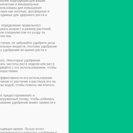
аиболее подходящий для ваших
анические и минеральные.
использованы для повышения
такие как азотные, фосфорные и
ходимые для здорового роста и
 определение правильного
ывать возраст и размер растений,
или специалистом по уходу за
чества.
стения, не забывайте удобрять розы
ательных веществ, поэтому удобрение
му удобрению во время роста и
мого. Некоторые удобрения
ать частоты раз в неделю или раз в
щивайте с его использованием, чтобы
веществами.
эффективности его использования.
чиная от растения и растянув его на
зы водой, чтобы помочь им впитать
ых предостережениях и
нагруженные почвы, чтобы избежать
зование удобрений может привести к
ходящее время. Лучше всего
 рекомендуется наносить удобрение в