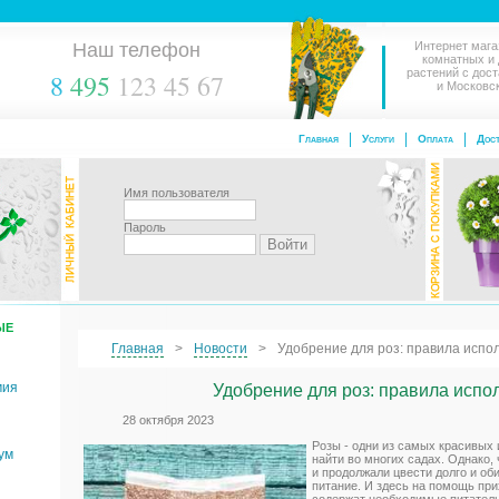
Наш телефон
Интернет мага
комнатных и
растений с дос
8
495
123 45 67
и Московс
Главная
Услуги
Оплата
Дост
Имя пользователя
Пароль
ЫЕ
Главная
Новости
Удобрение для роз: правила испо
мия
Удобрение для роз: правила испо
28 октября 2023
Розы - одни из самых красивых
ум
найти во многих садах. Однако,
и продолжали цвести долго и об
питание. И здесь на помощь при