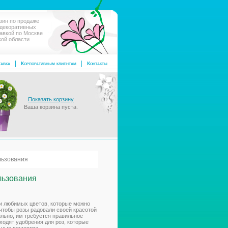
зин по продаже
 декоративных
тавкой по Москве
кой области
авка
Корпоративным клиентам
Контакты
Показать корзину
Ваша корзина пуста.
льзования
льзования
 и любимых цветов, которые можно
 чтобы розы радовали своей красотой
ильно, им требуется правильное
ходят удобрения для роз, которые