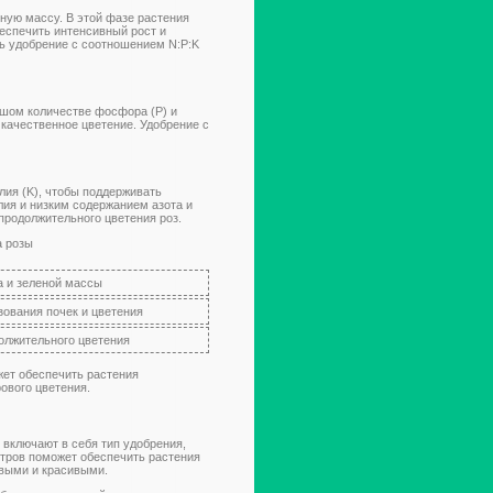
ную массу. В этой фазе растения
еспечить интенсивный рост и
ь удобрение с соотношением N:P:K
ьшом количестве фосфора (P) и
 качественное цветение. Удобрение с
лия (K), чтобы поддерживать
лия и низким содержанием азота и
продолжительного цветения роз.
а розы
а и зеленой массы
зования почек и цветения
олжительного цветения
жет обеспечить растения
ового цветения.
 включают в себя тип удобрения,
етров поможет обеспечить растения
овыми и красивыми.