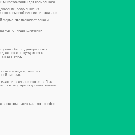
 и микроэлементы для нормального
добрение, полученное из
тепенное высвобождение питательных
 форме, что позволяет легко и
зависит от индивидуальных
я должны быть адаптированы к
хидеи все еще нуждаются в
а и цветения.
ровьем орхидей, таких как
нной системы.
 мало питательных веществ. Даже
даются в регулярном дополнительном
 вещества, такие как азот, фосфор,