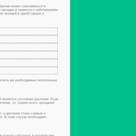
брение может скапливаться в
и орхидеи и привести к заболеваниям
ем орхидей в одной горшке и
печить им необходимые питательные
 является состояние растения. Если
етение, то, скорее всего, орхидеям
т, а цветение стало слабым и
тв. В этом случае необходимо
 осмотр субстрата, в котором они