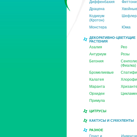
Диффенбахия
Фиттони
Драцена
Хвойны
Кодиеум
Шефлер
(Кротон)
Монстера
Юкка
ДЕКОРАТИВНО-ЦВЕТУЩИЕ
РАСТЕНИЯ
Азалия
Рео
Антуриум
Розы
Бегония
Сенполи
(Фиалка)
Бромелиевые
Спатифи
Калатея
Хлорофи
Маранта
Хризант
Орхидеи
Цикламе
Примула
ЦИТРУСЫ
КАКТУСЫ И СУККУЛЕНТЫ
РАЗНОЕ
Грунт и
Инвента