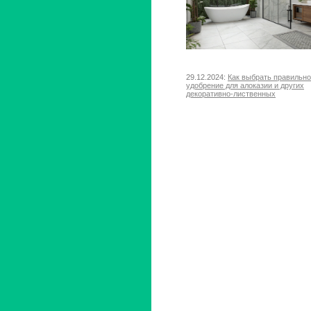
29.12.2024:
Как выбрать правильн
удобрение для алоказии и других
декоративно-лиственных