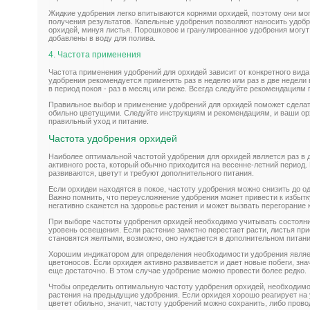
Жидкие удобрения легко впитываются корнями орхидей, поэтому они мо
получения результатов. Капельные удобрения позволяют наносить удобр
орхидей, минуя листья. Порошковое и гранулированное удобрения могут
добавлены в воду для полива.
4. Частота применения
Частота применения удобрений для орхидей зависит от конкретного вида
удобрения рекомендуется применять раз в неделю или раз в две недели 
в период покоя - раз в месяц или реже. Всегда следуйте рекомендациям 
Правильное выбор и применение удобрений для орхидей поможет сделат
обильно цветущими. Следуйте инструкциям и рекомендациям, и ваши ор
правильный уход и питание.
Частота удобрения орхидей
Наиболее оптимальной частотой удобрения для орхидей является раз в 
активного роста, который обычно приходится на весенне-летний период. 
развиваются, цветут и требуют дополнительного питания.
Если орхидеи находятся в покое, частоту удобрения можно снизить до од
Важно помнить, что переусложнение удобрения может привести к избытк
негативно скажется на здоровье растения и может вызвать перегорание 
При выборе частоты удобрения орхидей необходимо учитывать состояни
уровень освещения. Если растение заметно перестает расти, листья пр
становятся желтыми, возможно, оно нуждается в дополнительном питани
Хорошим индикатором для определения необходимости удобрения являе
цветоносов. Если орхидея активно развивается и дает новые побеги, зна
еще достаточно. В этом случае удобрение можно провести более редко.
Чтобы определить оптимальную частоту удобрения орхидей, необходимо
растения на предыдущие удобрения. Если орхидея хорошо реагирует на у
цветет обильно, значит, частоту удобрений можно сохранить, либо пров