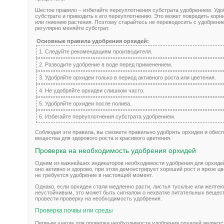
Шестое правило – избегайте переуплотнения субстрата удобрением. Удо
субстрате и приводить к его переуплотнению. Это может повредить корн
или гниению растения. Поэтому старайтесь не переводосить с удобрени
регулярно меняйте субстрат.
Основные правила удобрения орхидей:
1. Следуйте рекомендациям производителя.
2. Разводите удобрение в воде перед применением.
3. Удобряйте орхидеи только в период активного роста или цветения.
4. Не удобряйте орхидеи слишком часто.
5. Удобряйте орхидеи после полива.
6. Избегайте переуплотнения субстрата удобрением.
Соблюдая эти правила, вы сможете правильно удобрять орхидеи и обес
вещества для здорового роста и красивого цветения.
Проверка на необходимость удобрения орхидей
Одним из важнейших индикаторов необходимости удобрения для орхидей
оно активно и здорово, при этом демонстрирует хороший рост и яркое цв
не требуется удобрение в настоящий момент.
Однако, если орхидеи стали медленно расти, листья тусклые или желтею
неустойчивым, это может быть сигналом о нехватке питательных вещес
провести проверку на необходимость удобрения.
Проверка почвы или среды
Первым шагом для проверки необходимости удобрения орхидей является