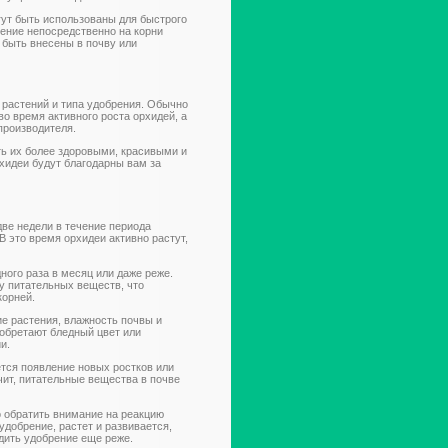
гут быть использованы для быстрого
ение непосредственно на корни
 быть внесены в почву или
 растений и типа удобрения. Обычно
во время активного роста орхидей, а
производителя.
ь их более здоровыми, красивыми и
хидеи будут благодарны вам за
две недели в течение периода
В это время орхидеи активно растут,
ного раза в месяц или даже реже.
у питательных веществ, что
корней.
е растения, влажность почвы и
иобретают бледный цвет или
и.
тся появление новых ростков или
чит, питательные вещества в почве
 обратить внимание на реакцию
добрение, растет и развивается,
одить удобрение еще реже.