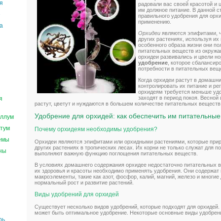
я
радовали вас своей красотой и
им должное питание. В данной с
е
правильного удобрения для орхи
применению.
а
Орхидеи
являются эпифитами, чт
других растениях, используя их 
особенного образа жизни они по
питательных веществ из окружа
орхидеи развивались и цвели н
удобрение
, которое сбалансир
потребности в питательных вещ
Когда орхидеи растут в домашн
контролировать их питание и ре
орхидеям требуется меньше удоб
заходят в период покоя. Весной 
я
растут, цветут и нуждаются в большем количестве питательных веществ
Удобрение для орхидей: как обеспечить им питательны
ллум
тум
Почему орхидеям необходимы удобрения?
емы
Орхидеи являются эпифитами или орхидными растениями, которые прир
других растениях в тропических лесах. Их корни не только служат для по
ны
выполняют важную функцию поглощения питательных веществ.
В условиях домашнего содержания орхидее недостаточно питательных 
их здоровья и красоты необходимо применять удобрения. Они содержат
макроэлементы, такие как азот, фосфор, калий, магний, железо и многие
нормальный рост и развитие растений.
Виды удобрений для орхидей
Существует несколько видов удобрений, которые подходят для орхидей. 
может быть оптимальное удобрение. Некоторые основные виды удобрен
рь