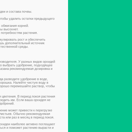
деи и состава почвы.
чтобы удалить остатки предыдущего
 обжигания корней.
вы высохнет.
 потребностям растения.
мулировать рост и обеспечить
лишь дополнительный источник
стественной среды.
изводителя. У разных видов орхидей
но выбрать удобрение, подходящее
казана рекомендуемая дозировка и
да разводите удобрение в воде,
порошка. Налейте чистую воду в
Хорошо перемешайте раствор, чтобы
и цветения. В период покоя растения
редить им. Если ваша орхидея не
удобрений.
ение может привести к перегрузке
 листьев. Обычно рекомендуемая
ста или раз в месяц в период покоя.
орхидеи наиболее активно поглощают
ться и поможет растению вырасти и