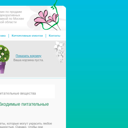
зин по продаже
 декоративных
тавкой по Москве
кой области
авка
Корпоративным клиентам
Контакты
Показать корзину
Ваша корзина пуста.
питательные вещества
обходимые питательные
еты, которые могут украсить любое
ящностью. Однако, чтобы они