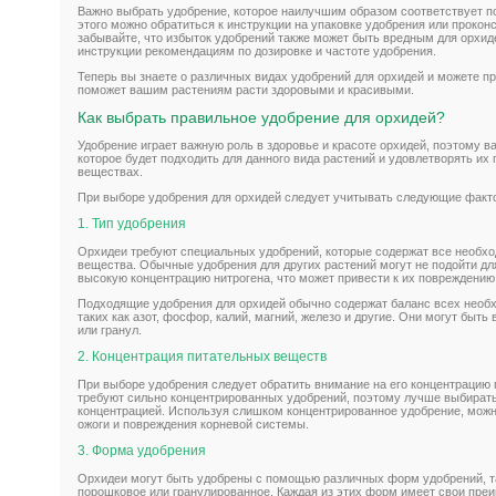
Важно выбрать удобрение, которое наилучшим образом соответствует п
этого можно обратиться к инструкции на упаковке удобрения или прокон
забывайте, что избыток удобрений также может быть вредным для орхид
инструкции рекомендациям по дозировке и частоте удобрения.
Теперь вы знаете о различных видах удобрений для орхидей и можете пр
поможет вашим растениям расти здоровыми и красивыми.
Как выбрать правильное удобрение для орхидей?
Удобрение играет важную роль в здоровье и красоте орхидей, поэтому в
которое будет подходить для данного вида растений и удовлетворять их
веществах.
При выборе удобрения для орхидей следует учитывать следующие факт
1. Тип удобрения
Орхидеи требуют специальных удобрений, которые содержат все необх
вещества. Обычные удобрения для других растений могут не подойти дл
высокую концентрацию нитрогена, что может привести к их повреждению
Подходящие удобрения для орхидей обычно содержат баланс всех необ
таких как азот, фосфор, калий, магний, железо и другие. Они могут быт
или гранул.
2. Концентрация питательных веществ
При выборе удобрения следует обратить внимание на его концентрацию
требуют сильно концентрированных удобрений, поэтому лучше выбирать
концентрацией. Используя слишком концентрированное удобрение, можн
ожоги и повреждения корневой системы.
3. Форма удобрения
Орхидеи могут быть удобрены с помощью различных форм удобрений, та
порошковое или гранулированное. Каждая из этих форм имеет свои преи