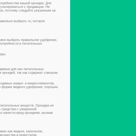
отребностям вашей орхидеи. Для
сультироваться с продавцом. Не
еи, поэтому следуйте указанным на
авильно выбрать то, которое
ажно выбрать правильное удобрение,
 потребности в питательных
оры:
одимые для них питательные
я орхидей, так как содержат слишком
.
ходимых макро- и микроэлементов,
ь в форме жидкого удобрения, порошка
 питательных веществ. Орхидеи не
 средства с умеренной
о нанести вред орхидеям, вызвав
ких как жидкое, капельное,
мущества и недостатки.