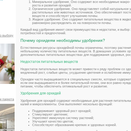
Минеральное удобрение. Оно содержит все необходимые макро-
роста и развития орхидей.
Органическое удобрение. Оно представляет собой натуральное у
растительных или животных источников. Оно обеспечивает пос
веществ и способствует улучшению почвы.
Жидкое удобрение. Оно содержит питательные вещества в жидкой
равномерно распределить их на поверхности почвы.
Каждый вид удобрения имеет свои преимущества и недостатки, и выбор 
потребностей и предпочтений.
по выбору
Почему орхидеям необходимы удобрения?
Естественные ресурсы орхидейной почвы ограничены, поэтому растени
небольшому количеству питательных веществ. В домашних условиях ор
дополнительных питательных веществах для поддержания здоровья, рост
Недостаток питательных веществ
Недостаток питательных веществ может привести к ряду проблем со здо
медленный рост, слабые цветы, ухудшение цветения и ослабление имму
Орхидеи часто выращиваются в специальных смесях, которые содержат
если они выращиваются в более питательной почве, они все равно нуж
питании, чтобы обеспечить оптимальный рост и развитие.
Удобрения для орхидей
и паркета
Удобрения для орхидей содержат необходимые для растения питательные
калий и микроэлементы. Они выполняют несколько функций:
Поддерживают здоровый рост орхидей;
Стимулируют цветение;
Укрепляют иммунную систему растений;
Улучшают качество цветов;
Способствуют образованию крепких и здоровых корней.