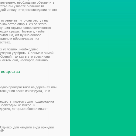
 цветением, необходимо обеспечить
татье вы узнаете о важности
дей и получите рекомендации по его
о означает, что они растут на
в качестве опоры. Из-за этого
лучают ограниченное количество
ющей среды. Поэтому, чтобы
ормально, им нужно особое
ованно и обеспечивает их
ествах.
их условиях, необходимо
гулярно удобрять. Осенью и зимой
рений, так как в это время они
и летом они, наоборот, активно
.
е вещества
одно произрастают на деревьях или
глощения влаги из воздуха, но и
веществ, поэтому для поддержания
 необходимые микро- и
 другие, которые обеспечивают
Однако, для каждого вида орхидей
ий: