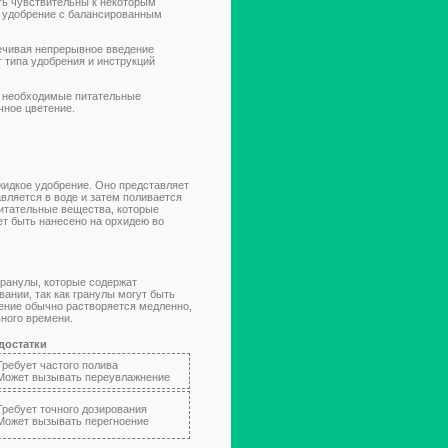
ыть чувствительны к некоторым
ь удобрение с балансированным
ечивая непрерывное введение
 типа удобрения и инструкций
м необходимые питательные
чное цветение.
жидкое удобрение. Оно представляет
вляется в воде и затем поливается
итательные вещества, которые
ет быть нанесено на орхидею во
гранулы, которые содержат
ании, так как гранулы могут быть
рение обычно растворяется медленно,
ьного времени.
достатки
Требует частого полива
 Может вызывать переувлажнение
Требует точного дозирования
 Может вызывать перегноение