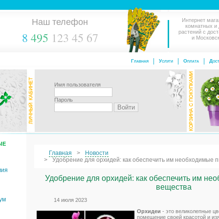
Наш телефон
Интернет мага
комнатных и
растений с дос
8
495
123 45 67
и Московс
Главная
Услуги
Оплата
Дост
Имя пользователя
Пароль
ЫЕ
Главная
Новости
Удобрение для орхидей: как обеспечить им необходимые 
мия
Удобрение для орхидей: как обеспечить им не
вещества
ум
14 июля 2023
Орхидеи
- это великолепные цв
помещение своей красотой и из