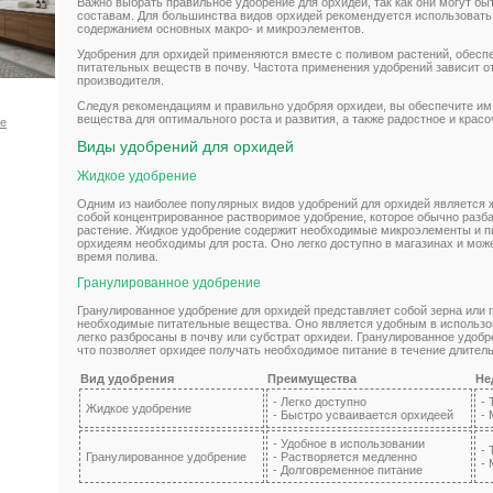
Важно выбрать правильное удобрение для орхидей, так как они могут б
составам. Для большинства видов орхидей рекомендуется использоват
содержанием основных макро- и микроэлементов.
Удобрения для орхидей применяются вместе с поливом растений, обесп
питательных веществ в почву. Частота применения удобрений зависит от
производителя.
Следуя рекомендациям и правильно удобряя орхидеи, вы обеспечите и
вещества для оптимального роста и развития, а также радостное и красо
ое
Виды удобрений для орхидей
Жидкое удобрение
Одним из наиболее популярных видов удобрений для орхидей является 
собой концентрированное растворимое удобрение, которое обычно разба
растение. Жидкое удобрение содержит необходимые микроэлементы и п
орхидеям необходимы для роста. Оно легко доступно в магазинах и мож
время полива.
Гранулированное удобрение
Гранулированное удобрение для орхидей представляет собой зерна или 
необходимые питательные вещества. Оно является удобным в использов
легко разбросаны в почву или субстрат орхидеи. Гранулированное удоб
что позволяет орхидее получать необходимое питание в течение длител
Вид удобрения
Преимущества
Не
- Легко доступно
- 
Жидкое удобрение
- Быстро усваивается орхидеей
-
- Удобное в использовании
- 
Гранулированное удобрение
- Растворяется медленно
-
- Долговременное питание