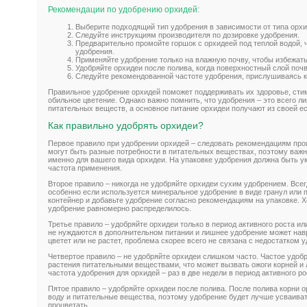
Рекомендации по удобрению орхидей:
Выберите подходящий тип удобрения в зависимости от типа орхи
Следуйте инструкциям производителя по дозировке удобрения.
Предварительно промойте горшок с орхидеей под теплой водой, 
удобрения.
Применяйте удобрение только на влажную почву, чтобы избежать
Удобряйте орхидеи после полива, когда поверхностный слой поч
Следуйте рекомендованной частоте удобрения, прислушиваясь к
Правильное удобрение орхидей поможет поддерживать их здоровье, сти
обильное цветение. Однако важно помнить, что удобрения – это всего 
питательных веществ, а основное питание орхидеи получают из своей е
Как правильно удобрять орхидеи?
Первое правило при удобрении орхидей – следовать рекомендациям про
могут быть разные потребности в питательных веществах, поэтому важ
именно для вашего вида орхидеи. На упаковке удобрения должна быть у
частота применения.
Второе правило – никогда не удобряйте орхидеи сухим удобрением. Всег
особенно если используется минеральное удобрение в виде гранул или 
контейнер и добавьте удобрение согласно рекомендациям на упаковке. 
удобрение равномерно распределилось.
Третье правило – удобряйте орхидеи только в период активного роста ил
не нуждаются в дополнительном питании и лишнее удобрение может нав
цветет или не растет, проблема скорее всего не связана с недостатком 
Четвертое правило – не удобряйте орхидеи слишком часто. Частое удобр
растения питательными веществами, что может вызвать ожоги корней и
частота удобрения для орхидей – раз в две недели в период активного ро
Пятое правило – удобряйте орхидеи после полива. После полива корни 
воду и питательные вещества, поэтому удобрение будет лучше усваива
процветать.