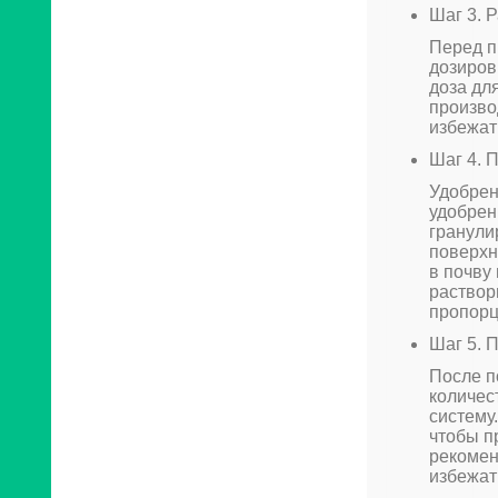
Шаг 3. 
Перед п
дозиров
доза дл
произво
избежат
Шаг 4. 
Удобрен
удобрен
гранули
поверхн
в почву
раствор
пропорц
Шаг 5. 
После п
количес
систему
чтобы п
рекомен
избежат