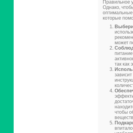
Правильное у
Однако, чтоб
оптимальные 
которые помо
Выбери
использ
рекомен
может п
Соблюд
питание
активно
так как
Исполь
зависит
инструк
количес
Обеспе
эффекти
достато
находит
чтобы о
веществ
Подкар
впитало