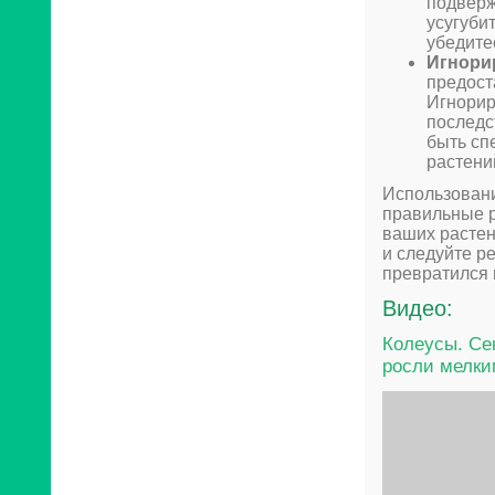
подверж
усугуби
убедите
Игнори
предост
Игнорир
последс
быть сп
растени
Использовани
правильные р
ваших растен
и следуйте р
превратился 
Видео:
Колеусы. Се
росли мелки