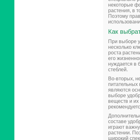
некоторые фо
растения, в 
Поэтому прав
использовани
Как выбра
При выборе у
несколько кл
роста растен
его жизненно
нуждается в 
стеблей.
Во-вторых, н
питательных в
являются осн
выборе удобр
веществ и их
рекомендуетс
Дополнительн
составе удобр
играют важну
растении. По
широкий спек