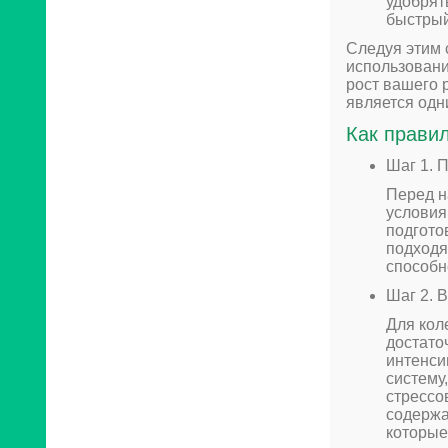
удобрят
быстрый
Следуя этим 
использовани
рост вашего 
является одн
Как правил
Шаг 1. 
Перед н
условия
подгото
подходя
способн
Шаг 2. 
Для кол
достато
интенси
систему
стрессо
содержа
которые