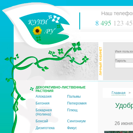
Наш телефо
8
495
123 45
Имя пользо
Пароль
ДЕКОРАТИВНО-ЛИСТВЕННЫЕ
РАСТЕНИЯ
Главная
Алоказия
Пальмы
Бегония
Пеперомия
Удобр
Бокарнея
Плющ
(Нолина)
Бонсай
Сингониум
26 июня
Дизиготека
Фикус