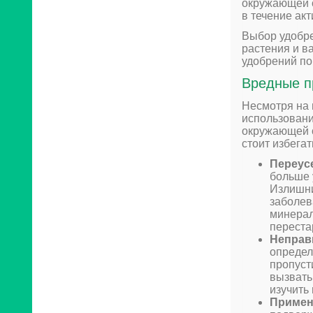
окружающей с
в течение ак
Выбор удобре
растения и в
удобрений по
Вредные п
Несмотря на 
использовани
окружающей с
стоит избега
Переус
больше 
Излишни
заболев
минерал
переста
Неправ
определ
пропуст
вызвать
изучить
Примен