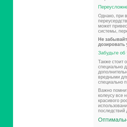
Переусложне
Однако, при 
переусердств
может привес
системы, пер
Не забывайт
дозировать 
Забудьте об
Также стоит 
специально д
дополнительн
вредными для
специально п
Важно помнит
колеусу все 
красивого ро
использовани
последствий 
Оптимальн