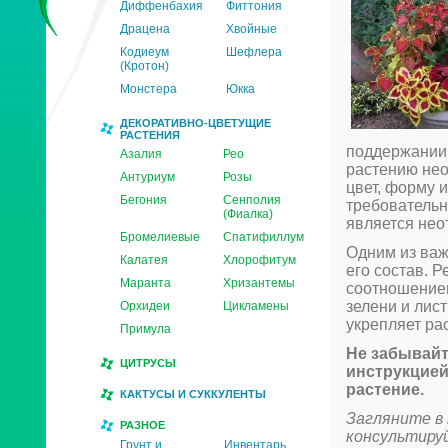
Диффенбахия
Фиттония
Драцена
Хвойные
Кодиеум
Шефлера
(Кротон)
Монстера
Юкка
ДЕКОРАТИВНО-ЦВЕТУЩИЕ
РАСТЕНИЯ
поддержании 
Азалия
Рео
растению нео
Антуриум
Розы
цвет, форму и
Бегония
Сенполия
требовательн
(Фиалка)
является нео
Бромелиевые
Спатифиллум
Одним из важ
Калатея
Хлорофитум
его состав. 
Маранта
Хризантемы
соотношением
зелени и лис
Орхидеи
Цикламены
укрепляет рас
Примула
Не забывайт
ЦИТРУСЫ
инструкцией
растение.
КАКТУСЫ И СУККУЛЕНТЫ
Загляните в
РАЗНОЕ
консультиру
Грунт и
Инвентарь