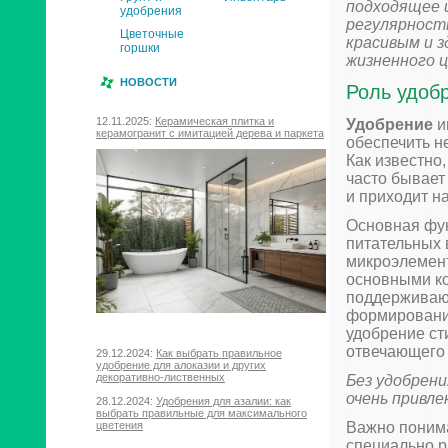
подходящее и
удобрения
регулярност
Цветочные
красивым и з
горшки
жизненного ц
НОВОСТИ
Роль удоб
12.11.2025:
Керамическая плитка и
Удобрение
и
керамогранит с имитацией дерева и паркета
обеспечить н
Как известно
часто бывает
и приходит н
Основная фун
питательных 
микроэлемент
основными ко
поддерживают
формированию
удобрение ст
отвечающего 
29.12.2024:
Как выбрать правильное
удобрение для алоказии и других
декоративно-лиственных
Без удобрени
очень привле
28.12.2024:
Удобрения для азалии: как
выбрать правильные для максимального
Важно понима
цветения
специально р