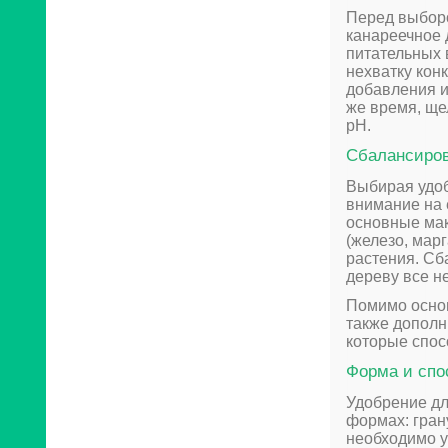
Перед выборо
канареечное 
питательных 
нехватку кон
добавления и
же время, ще
pH.
Сбалансиров
Выбирая удоб
внимание на 
основные мак
(железо, мар
растения. Сб
дереву все н
Помимо основ
также дополн
которые спос
Форма и спо
Удобрение дл
формах: грану
необходимо у