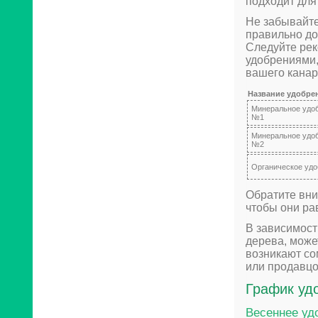
подходит для
Не забывайте
правильно до
Следуйте рек
удобрениями,
вашего канар
Название удобре
Минеральное удо
№1
Минеральное удо
№2
Органическое удо
Обратите вни
чтобы они ра
В зависимост
дерева, може
возникают со
или продавцо
График уд
Весеннее уд