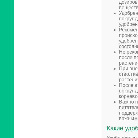
дозиров
веществ
Удобрен
вокруг 
удобрен
Рекомен
происхо
удобрен
состоян
Не реко
после п
растени
При вне
ствол к
растени
После в
вокруг 
корнево
Важно п
питател
поддерж
важными
Какие удо
Удобрение иг