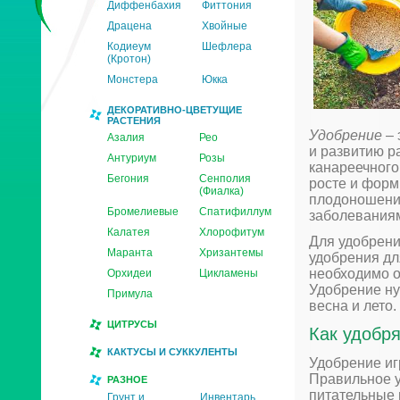
Диффенбахия
Фиттония
Драцена
Хвойные
Кодиеум
Шефлера
(Кротон)
Монстера
Юкка
ДЕКОРАТИВНО-ЦВЕТУЩИЕ
РАСТЕНИЯ
Удобрение
– 
Азалия
Рео
и развитию р
Антуриум
Розы
канареечного
Бегония
Сенполия
росте и форм
(Фиалка)
плодоношению
Бромелиевые
Спатифиллум
заболевания
Калатея
Хлорофитум
Для удобрени
Маранта
Хризантемы
удобрения дл
необходимо о
Орхидеи
Цикламены
Удобрение ну
Примула
весна и лето.
ЦИТРУСЫ
Как удобр
КАКТУСЫ И СУККУЛЕНТЫ
Удобрение иг
Правильное у
РАЗНОЕ
питательные 
Грунт и
Инвентарь