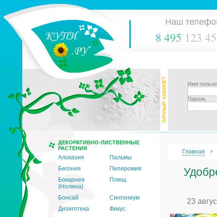
Наш телефо
8
495
123 45
Имя пользо
Пароль
ДЕКОРАТИВНО-ЛИСТВЕННЫЕ
РАСТЕНИЯ
Главная
Алоказия
Пальмы
Бегония
Пеперомия
Удобр
Бокарнея
Плющ
(Нолина)
Бонсай
Сингониум
23 авгу
Дизиготека
Фикус