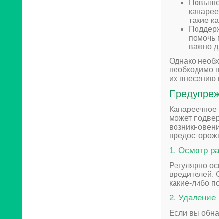
Повышен
канарее
такие к
Поддерж
помочь 
важно д
Однако необх
необходимо п
их внесению 
Предупреж
Канареечное 
может подвер
возникновени
предосторожн
1. Осмотр р
Регулярно ос
вредителей. 
какие-либо п
2. Удаление
Если вы обна