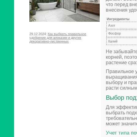
что перед вн
внесения удо
Ингредиенты
Азот
Фосфор
29.12.2024:
Как выбрать правильное
удобрение для алоказии и других
Калий
декоративно-лиственных
Не забывайте
корней, поэт
растение сра
Правильное 
выращивания
выбору и пр
расти силным
Выбор под
Для эффектив
выбрать подх
требовательн
может значите
Учет типа п