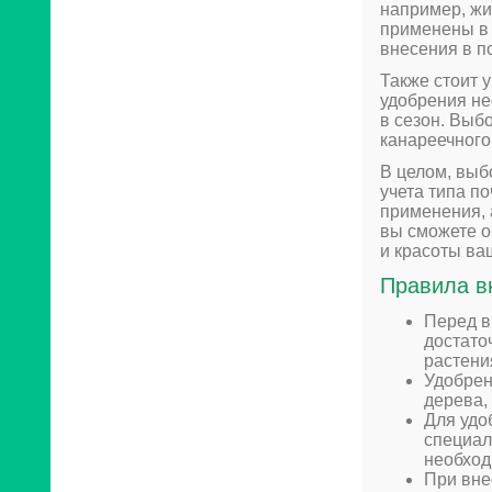
например, жи
применены в 
внесения в п
Также стоит 
удобрения не
в сезон. Выб
канареечного
В целом, выб
учета типа п
применения, 
вы сможете о
и красоты ва
Правила в
Перед в
достато
растени
Удобрен
дерева,
Для удо
специал
необход
При вне