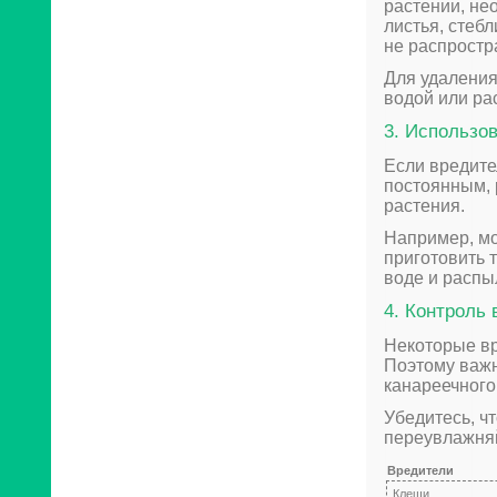
растении, не
листья, стебл
не распростр
Для удаления
водой или ра
3. Использо
Если вредите
постоянным, 
растения.
Например, мо
приготовить 
воде и распы
4. Контроль
Некоторые вр
Поэтому важн
канареечного
Убедитесь, чт
переувлажняй
Вредители
Клещи