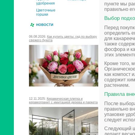
пункте мы ра
удобрения
правильно ег
Цветочные
горшки
Выбор подхо
НОВОСТИ
Перед покупк
определить е
06.08.2026:
Как купить цветы: гид по выбору
для канарееч
свежего букета
также содерж
фосфора и ка
этих элемент
Кроме того, 
Органическое
как компост 
содержит хим
растением.
Правила вне
12.11.2025:
Керамическая плитка и
керамогранит с имитацией дерева и паркета
После выбора
правильно вн
упаковке удо
следует испо
Следующий ша
делают весно