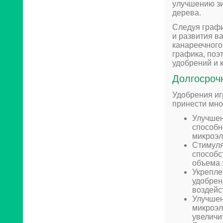
улучшению зи
дерева.
Следуя графи
и развития в
канареечного
графика, поэ
удобрений и 
Долгосроч
Удобрения иг
принести мно
Улучшен
способн
микроэл
Стимуля
способс
объема 
Укрепле
удобрен
воздейс
Улучшен
микроэл
увеличи