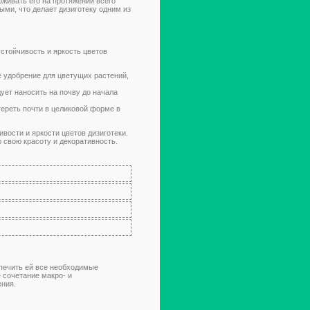
рживать его на протяжении всего
ми, что делает дизиготеку одним из
стойчивость и яркость цветов
е удобрение для цветущих растений,
ует наносить на почву до начала
ереть почти в целиковой форме в
ости и яркости цветов дизиготеки.
ю свою красоту и декоративность.
спечить ей все необходимые
 сочетание макро- и
ения.