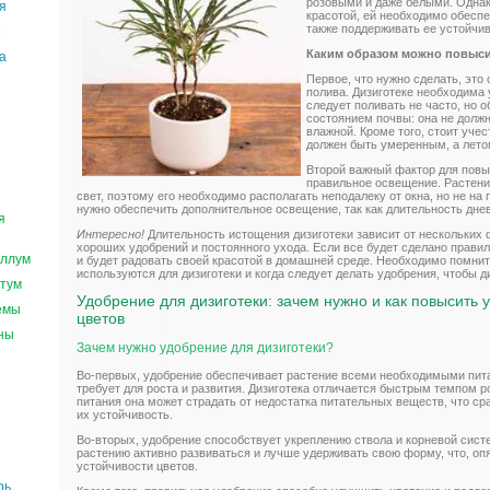
розовыми и даже белыми. Однак
я
красотой, ей необходимо обеспе
также поддерживать ее устойчив
е
Каким образом можно повыси
а
Первое, что нужно сделать, эт
полива. Дизиготеке необходима
следует поливать не часто, но о
состоянием почвы: она не долж
влажной. Кроме того, стоит уче
должен быть умеренным, а лето
Второй важный фактор для повы
правильное освещение. Растени
свет, поэтому его необходимо располагать неподалеку от окна, но не на
нужно обеспечить дополнительное освещение, так как длительность дне
я
Интересно!
Длительность истощения дизиготеки зависит от нескольких 
хороших удобрений и постоянного ухода. Если все будет сделано правил
ллум
и будет радовать своей красотой в домашней среде. Необходимо помнит
используются для дизиготеки и когда следует делать удобрения, чтобы д
тум
Удобрение для дизиготеки: зачем нужно и как повысить у
емы
цветов
ны
Зачем нужно удобрение для дизиготеки?
Во-первых, удобрение обеспечивает растение всеми необходимыми пит
требует для роста и развития. Дизиготека отличается быстрым темпом р
питания она может страдать от недостатка питательных веществ, что сра
их устойчивость.
Во-вторых, удобрение способствует укреплению ствола и корневой сист
растению активно развиваться и лучше удерживать свою форму, что, оп
устойчивости цветов.
рь