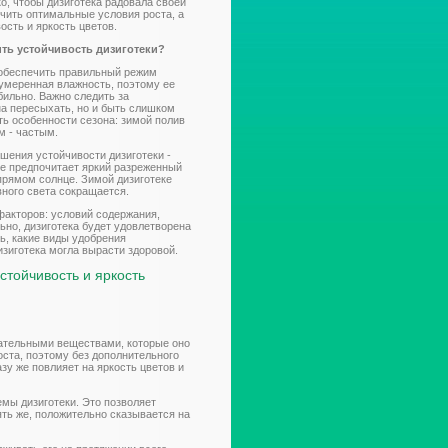
о, чтобы дизиготека радовала своей
чить оптимальные условия роста, а
ость и яркость цветов.
ть устойчивость дизиготеки?
о обеспечить правильный режим
 умеренная влажность, поэтому ее
бильно. Важно следить за
на пересыхать, но и быть слишком
сть особенности сезона: зимой полив
м - частым.
шения устойчивости дизиготеки -
е предпочитает яркий разреженный
 прямом солнце. Зимой дизиготеке
вного света сокращается.
факторов: условий содержания,
ьно, дизиготека будет удовлетворена
ь, какие виды удобрения
изиготека могла вырасти здоровой.
стойчивость и яркость
ательными веществами, которые оно
оста, поэтому без дополнительного
зу же повлияет на яркость цветов и
емы дизиготеки. Это позволяет
ять же, положительно сказывается на