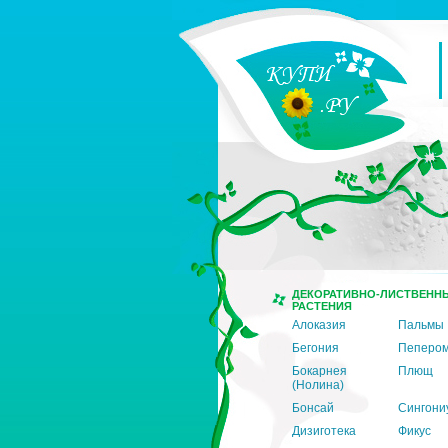
ДЕКОРАТИВНО-ЛИСТВЕНН
РАСТЕНИЯ
Алоказия
Пальмы
Бегония
Пеперо
Бокарнея
Плющ
(Нолина)
Бонсай
Сингони
Дизиготека
Фикус