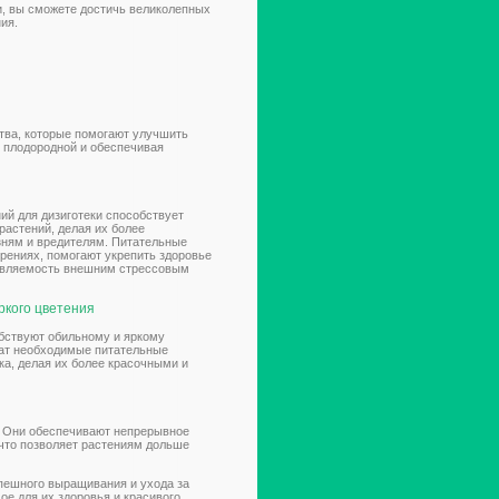
и, вы сможете достичь великолепных
ия.
тва, которые помогают улучшить
 плодородной и обеспечивая
ий для дизиготеки способствует
астений, делая их более
ням и вредителям. Питательные
рениях, помогают укрепить здоровье
тивляемость внешним стрессовым
ркого цветения
обствуют обильному и яркому
жат необходимые питательные
а, делая их более красочными и
. Они обеспечивают непрерывное
 что позволяет растениям дольше
пешного выращивания и ухода за
е для их здоровья и красивого