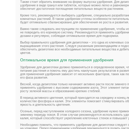
Также стоит обратить внимание на форму выпуска удобрения. Для дизиг
удобрение в виде гранул или таблеток, которые можно легко и равномер
обеспечит достаточное поглощение питательных веществ растением.
Кроме того, рекомендуется выбирать удобрение, специально разработан
комнатных растений. В таком удобрении учтены особенности питательны
будет оптимально сбалансировано для обеспечения ее роста и развития.
Важно также следовать инструкциям по применению удобрения, чтобы и
не повредить его корневую систему. Рекомендуется применять удобрен
дозами и регулярно, соблюдая оптимальное время для подкормки.
Выбор правильного удобрения для дизиготеки – это одна из ключевых 
выращивания этого растения. Следуя указанным рекомендациям и под
обеспечить дизиготеке все необходимые питательные вещества и добить
цветов.
Оптимальное время для применения удобрения
Удобрение для дизиготеки должно применяться в определенное время, 
питание растения и помочь ему достичь наилучших результатов в разви
для применения удобрения зависит от нескольких факторов, таких как по
его фаза развития.
Весной, когда дизиготеки только начинают активно расти после зимнего 
применять удобрение с высоким содержанием азота. Этот элемент пита
росту зеленой массы и образованию крепких стеблей.
В период активного цветения, который приходится на середину и конец 
количестве фосфора и калия. Эти элементы помогают стимулировать об
яркость и длительность цветения.
Осенью, перед наступлением холодного сезона, удобрение нужно примен
зимнему периоду покоя. В этом случае рекомендуется использовать у
калия, который способствует укреплению клеточных стенок и повышает 
Необходимо помнить, что применять удобрение для дизиготеки следует с
на упаковке. Перед применением удобрения рекомендуется полить расте