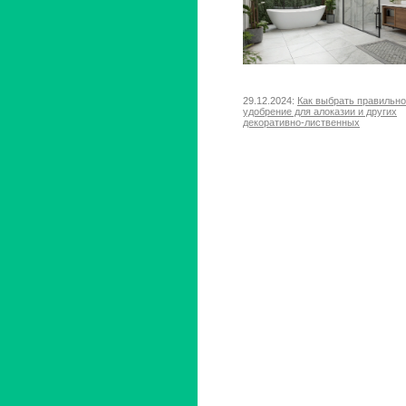
29.12.2024:
Как выбрать правильн
удобрение для алоказии и других
декоративно-лиственных