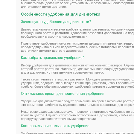
внешнего вида, делая их более устойчивыми к различным неблагоприят
длительное и яркое цветение.
Особенности удобрения для дизиготеки
Зачем нужно удобрение для дизиготеки?
Дизиготека является весьма требовательным растением, которое нужда
полноценного роста и развития. Удобрение позволяет дополнительно под
необходимыми макро- и микроэлементами.
Правильное удобрение помогает устранять дефицит питательных вещест
неподходящей почвы или недостаточного внесения питательных веществ
цветению и яркости цветов у дизиготеки.
Как выбрать правильное удобрение?
Выбор удобрения для дизиготеки зависит от нескольких факторов. Одним
которой растет растение. Например, для кислых почв подойдут удобре
а для щелочных - с повышенным содержанием калия.
Также стоит учитывать возраст растения. Молодые дизиготеки нуждаютс
удобрениях, содержащих высокую концентрацию азота, чтобы обеспечит
требуют более сбалансированных удобрений, которые содержат все не
Оптимальное время для применения удобрения
Удобрение для дизиготеки следует применять во время активного роста р
это время они наиболее нуждаются в питательных веществах для форми
Некоторые садоводы рекомендуют проводить повторное удобрение во вр
яркость цветов. Однако, стоит быть осторожным с дозировкой, чтобы не
перегрузку растения питательными веществами.
Как правильно использовать удобрение
Удобрение для дизиготеки нужно применять в соответствии с инструкцие