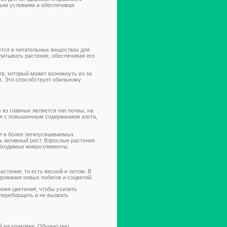
ным условиям и обеспечивая
ется в питательных веществах для
питывать растение, обеспечивая его
в, который может возникнуть из-за
. Это способствует обильному
 из главных является тип почвы, на
ния с повышенным содержанием азота,
я в более легкоусваиваемых
ь активный рост. Взрослые растения
обходимые микроэлементы.
астения, то есть весной и летом. В
рования новых побегов и соцветий.
емя цветения, чтобы усилить
 переборщить и не вызвать
й на упаковке. Обычно оно