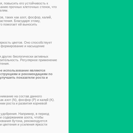
я, повысить его устойчивость к
анию прочных клеточных стенок, что
елям.
, таких как азот, фосфор, калий,
астения. Благодаря этому,
то помогает ей выносить
яркость цветов. Оно способствует
ет формирование и насыщение
 других биологически активных
азительность. Регулярное применение
тения.
ое использование являются
нструкциям и рекомендациям по
лучшить показатели роста и
внимание на состав данного
к азот (N), фосфор (P) и калий (K).
нии роста и развития корневой
 удобрения. Например, в период
м содержанием азота, чтобы
рования бутона, рекомендуется
 цветения и усиления яркости