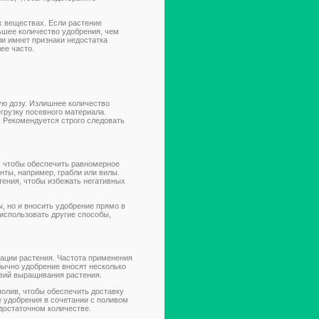
х веществах. Если растение
ьшее количество удобрения, чем
ли имеет признаки недостатка
ее часто.
ю дозу. Излишнее количество
грузку посевного материала.
. Рекомендуется строго следовать
, чтобы обеспечить равномерное
нты, например, грабли или вилы.
стения, чтобы избежать негативных
, но и вносить удобрение прямо в
 использовать другие способы,
тации растения. Частота применения
бычно удобрение вносят несколько
овий выращивания растения.
олив, чтобы обеспечить доставку
 удобрения в сочетании с поливом
достаточном количестве.