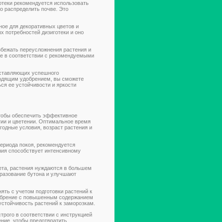
отеки рекомендуется использовать
но распределить почве. Это
ное для декоративных цветов и
х потребностей дизиготеки и оно
збежать переусложнения растения и
ие в соответствии с рекомендуемыми
составляющих успешного
ходящим удобрением, вы сможете
ся ее устойчивости и яркости
чтобы обеспечить эффективное
тии и цветении. Оптимальное время
годные условия, возраст растения и
периода покоя, рекомендуется
ния способствует интенсивному
лета, растения нуждаются в большем
разование бутона и улучшают
ять с учетом подготовки растений к
добрение с повышенным содержанием
устойчивость растений к заморозкам.
трого в соответствии с инструкцией
ние, чтобы предотвратить