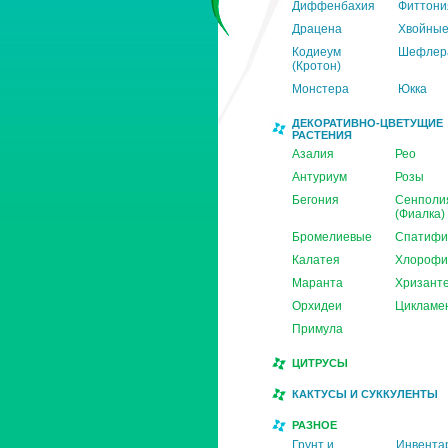
Диффенбахия
Фиттони
Драцена
Хвойны
Кодиеум
Шефлер
(Кротон)
Монстера
Юкка
ДЕКОРАТИВНО-ЦВЕТУЩИЕ
РАСТЕНИЯ
Азалия
Рео
Антуриум
Розы
Бегония
Сенполи
(Фиалка)
Бромелиевые
Спатифи
Калатея
Хлорофи
Маранта
Хризант
Орхидеи
Цикламе
Примула
ЦИТРУСЫ
КАКТУСЫ И СУККУЛЕНТЫ
РАЗНОЕ
Грунт и
Инвента