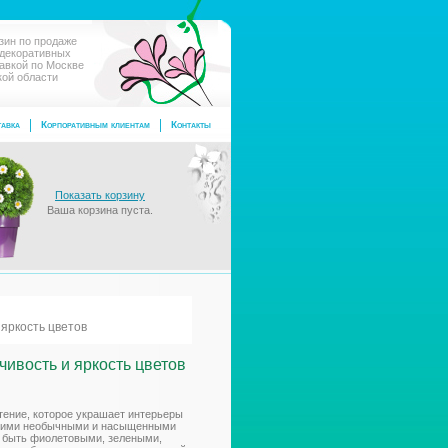
зин по продаже
 декоративных
тавкой по Москве
кой области
авка
Корпоративным клиентам
Контакты
Показать корзину
Ваша корзина пуста.
 яркость цветов
чивость и яркость цветов
стение, которое украшает интерьеры
воими необычными и насыщенными
т быть фиолетовыми, зелеными,