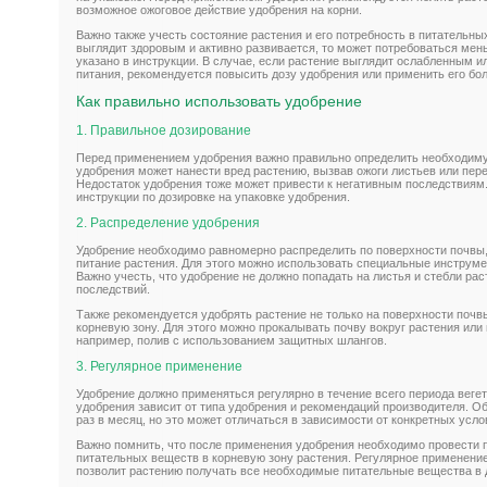
возможное ожоговое действие удобрения на корни.
Важно также учесть состояние растения и его потребность в питательны
выглядит здоровым и активно развивается, то может потребоваться мен
указано в инструкции. В случае, если растение выглядит ослабленным и
питания, рекомендуется повысить дозу удобрения или применить его бол
Как правильно использовать удобрение
1. Правильное дозирование
Перед применением удобрения важно правильно определить необходиму
удобрения может нанести вред растению, вызвав ожоги листьев или пере
Недостаток удобрения тоже может привести к негативным последствиям
инструкции по дозировке на упаковке удобрения.
2. Распределение удобрения
Удобрение необходимо равномерно распределить по поверхности почвы
питание растения. Для этого можно использовать специальные инструме
Важно учесть, что удобрение не должно попадать на листья и стебли ра
последствий.
Также рекомендуется удобрять растение не только на поверхности почвы
корневую зону. Для этого можно прокалывать почву вокруг растения или
например, полив с использованием защитных шлангов.
3. Регулярное применение
Удобрение должно применяться регулярно в течение всего периода веге
удобрения зависит от типа удобрения и рекомендаций производителя. О
раз в месяц, но это может отличаться в зависимости от конкретных усл
Важно помнить, что после применения удобрения необходимо провести п
питательных веществ в корневую зону растения. Регулярное применение
позволит растению получать все необходимые питательные вещества в 