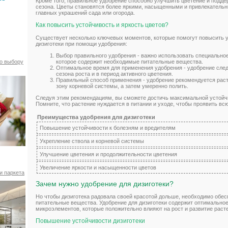
Кроме того, правильное удобрение способно улучшить цветение и подде
сезона. Цветы становятся более яркими, насыщенными и привлекательны
главных украшений сада или огорода.
Как повысить устойчивость и яркость цветов?
Существует несколько ключевых моментов, которые помогут повысить у
дизиготеки при помощи удобрения:
Выбор правильного удобрения - важно использовать специально
которое содержит необходимые питательные вещества.
по выбору
Оптимальное время для применения удобрения - удобрение след
сезона роста и в период активного цветения.
Правильный способ применения - удобрение рекомендуется раст
зону корневой системы, а затем умеренно полить.
Следуя этим рекомендациям, вы сможете достичь максимальной устойчив
Помните, что растение нуждается в питании и уходе, чтобы проявить вс
Преимущества удобрения для дизиготеки
Повышение устойчивости к болезням и вредителям
Укрепление ствола и корневой системы
Улучшение цветения и продолжительности цветения
Увеличение яркости и насыщенности цветов
и паркета
Зачем нужно удобрение для дизиготеки?
Но чтобы дизиготека радовала своей красотой дольше, необходимо обе
питательные вещества. Удобрение для дизиготеки содержит оптимальное
микроэлементов, которые положительно влияют на рост и развитие раст
Повышение устойчивости дизиготеки