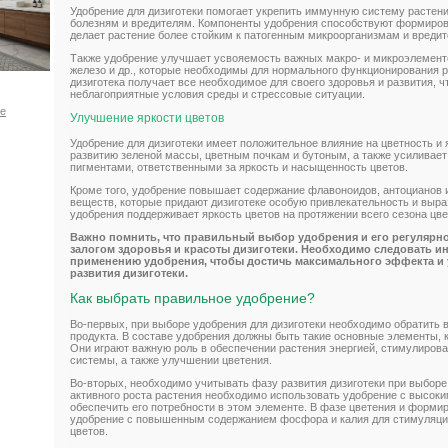
Удобрение для дизиготеки помогает укрепить иммунную систему растени
болезням и вредителям. Компоненты удобрения способствуют формиров
делает растение более стойким к патогенным микроорганизмам и вредит
Также удобрение улучшает усвояемость важных макро- и микроэлементов
железо и др., которые необходимы для нормального функционирования р
дизиготека получает все необходимое для своего здоровья и развития, ч
неблагоприятные условия среды и стрессовые ситуации.
ое
Улучшение яркости цветов
Удобрение для дизиготеки имеет положительное влияние на цветность и 
развитию зеленой массы, цветным почкам и бутоным, а также усилива
пигментами, ответственными за яркость и насыщенность цветов.
Кроме того, удобрение повышает содержание флавоноидов, антоцианов и
веществ, которые придают дизиготеке особую привлекательность и выр
удобрения поддерживает яркость цветов на протяжении всего сезона цве
Важно помнить, что правильный выбор удобрения и его регулярн
залогом здоровья и красоты дизиготеки. Необходимо следовать и
применению удобрения, чтобы достичь максимального эффекта и у
развития дизиготеки.
Как выбрать правильное удобрение?
Во-первых, при выборе удобрения для дизиготеки необходимо обратить 
продукта. В составе удобрения должны быть такие основные элементы, ка
Они играют важную роль в обеспечении растения энергией, стимулирова
системы, а также улучшении цветения.
Во-вторых, необходимо учитывать фазу развития дизиготеки при выборе
активного роста растения необходимо использовать удобрение с высоки
обеспечить его потребности в этом элементе. В фазе цветения и форми
удобрение с повышенным содержанием фосфора и калия для стимуляции
цветов.