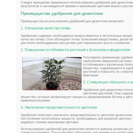
Следуя принципам правильного использования удобрения для дизиготек
результатов и наслаждаться яркими и красивыми цветами вашего растен
Преимущества удобрения для дизиготеки
Преимущества использования удобрений для дизиготеки включают:
1. Улучшение качества почвы
Удобрения содержат необходимые микроэлементы и питательные вещес
качество почвы. Они обогащают почву полезными веществами, делая ее
растения необходимыми ресурсами для нормального роста и развития.
2. Повышение устойчивости растений к болезням и вредителям
Регулярное применение удобрен
укреплению иммунной системы р
устойчивыми к различным болез
вещества, содержащиеся в удоб
растений и повысить их сопро
факторам.
3. Стимуляция обильного и я
Удобрения для дизиготеки спос
цветению растений. Они содер
вещества, которые активизируют процессы формирования бутона и цветк
привлекательными.
4. Увеличение продолжительности цветения
Удобрения помогают увеличить продолжительность цветения дизиготеки
поступление питательных веществ, необходимых для развития цветков,
радовать своими красивыми цветами.
Использование удобрений для дизиготеки является важным аспектом ус
этими растениями. Они позволяют обеспечить растениям все необходимо