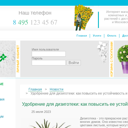
Наш телефон
Интернет мага
комнатных и
растений с дос
8
495
123 45 67
и Московс
Главная
Услуги
Оплата
Дост
Имя пользователя
Пароль
ЫЕ
Главная
Новости
Удобрение для дизиготеки: как повысить ее устойчивость и
мия
Удобрение для дизиготеки: как повысить ее устой
25 июля 2023
ум
Дизиготека - это прекрасное ра
многих домов. Оно известно с
цветами листьев, которые могу