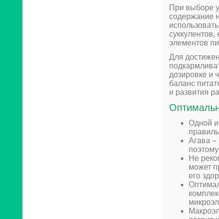
При выборе у
содержание н
использовать
суккулентов,
элементов пи
Для достижен
подкармливат
дозировке и 
баланс питат
и развития р
Оптимальн
Одной и
правиль
Агава –
поэтому
Не реко
может п
его здо
Оптимал
комплек
микроэл
Макроэл