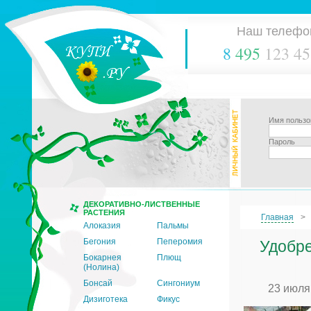
Наш телефо
8
495
123 45
Имя пользо
Пароль
ДЕКОРАТИВНО-ЛИСТВЕННЫЕ
РАСТЕНИЯ
Главная
Алоказия
Пальмы
Бегония
Пеперомия
Удобре
Бокарнея
Плющ
(Нолина)
Бонсай
Сингониум
23 июля
Дизиготека
Фикус