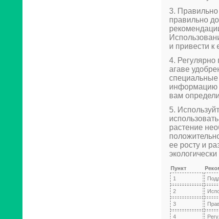
3. Правильно
правильно до
рекомендации
Использовани
и привести к
4. Регулярно
агаве удобре
специальные 
информацию о
вам определи
5. Используй
использовать
растение нео
положительно
ее росту и р
экологически
Пункт
Реко
1
Подд
2
Испо
3
Прав
4
Регу