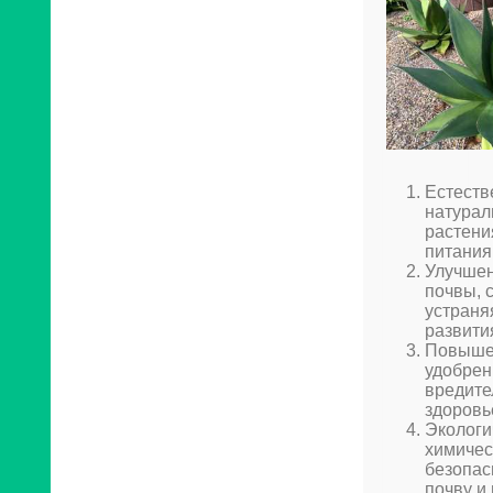
Естеств
натурал
растени
питания
Улучшен
почвы, 
устраня
развити
Повышен
удобрен
вредите
здоровь
Экологи
химичес
безопас
почву и