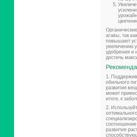
Увеличе
усилени
урожайн
цветени
Органически
агавы, так к
повышают уст
увеличению у
удобрения и 
достичь макс
Рекоменда
1. Поддержив
обильного пи
развития вещ
может привес
итоге, к заб
2. Используй
оптимального
специализиро
соотношение 
развития рас
способствую