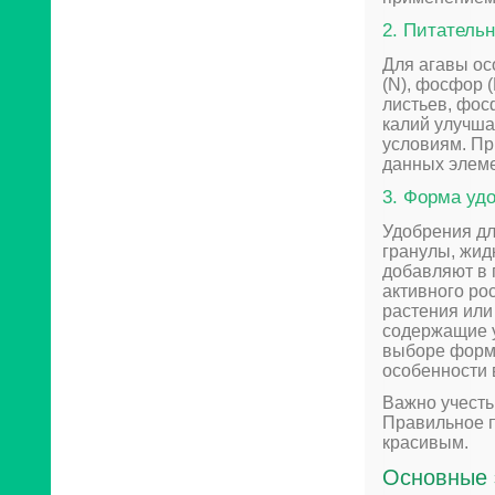
2. Питатель
Для агавы о
(N), фосфор (
листьев, фос
калий улучша
условиям. Пр
данных элеме
3. Форма уд
Удобрения дл
гранулы, жид
добавляют в 
активного ро
растения или
содержащие у
выборе формы
особенности 
Важно учесть
Правильное 
красивым.
Основные 