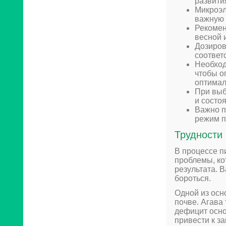
развити
Микроэл
важную 
Рекомен
весной 
Дозиров
соответ
Необход
чтобы о
оптимал
При выб
и состо
Важно п
режим п
Трудности
В процессе п
проблемы, ко
результата. В
бороться.
Одной из осн
почве. Агава
дефицит осно
привести к з