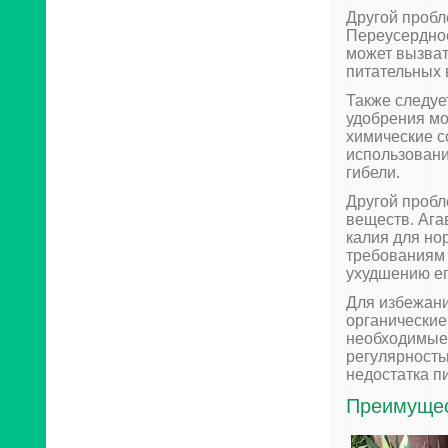
Другой пробл
Переусердное
может вызват
питательных 
Также следуе
удобрения мо
химические с
использовани
гибели.
Другой пробл
веществ. Ага
калия для но
требованиям 
ухудшению ег
Для избежани
органические
необходимые 
регулярность
недостатка п
Преимущес