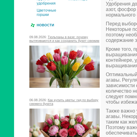
Удобрения до
удобрения
азот, фосфор
Цветочные
нормального 
горшки
Перед выборо
НОВОСТИ
Некоторые п
поэтому необ
09.08.2026:
Тюльпаны в вазе: почему
содержание э
вытягиваются и как сохранить букет свежим
Кроме того, 
выращивания 
контейнере, 
выращивания 
Оптимальный
агавы. Регул
зависимости 
количество н
следует помн
06.08.2026:
Как купить цветы: гид по выбору
чтобы избежа
свежего букета
Также важно 
агавы. Некор
таким как же
Поэтому важн
обеспечивать