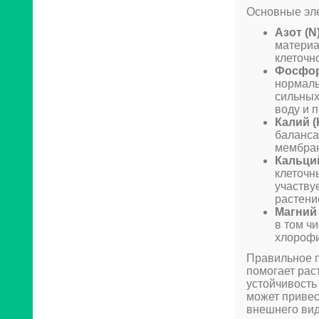
Основные эл
Азот (N
материа
клеточн
Фосфор
нормаль
сильных
воду и 
Калий (
баланса
мембран
Кальций
клеточн
участву
растени
Магний 
в том ч
хлорофи
Правильное п
помогает рас
устойчивость
может привес
внешнего вид