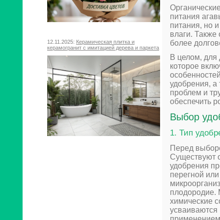
Органические
питания агав
питания, но 
влаги. Также
более долгов
12.11.2025:
Керамическая плитка и
керамогранит с имитацией дерева и паркета
В целом, для
которое вклю
особенносте
удобрения, а
проблем и тр
обеспечить р
Выбор удоб
1. Тип удобр
Перед выборо
Существуют о
удобрения пр
перегной или
микроорганиз
плодородие. 
химические с
усваиваются 
применением