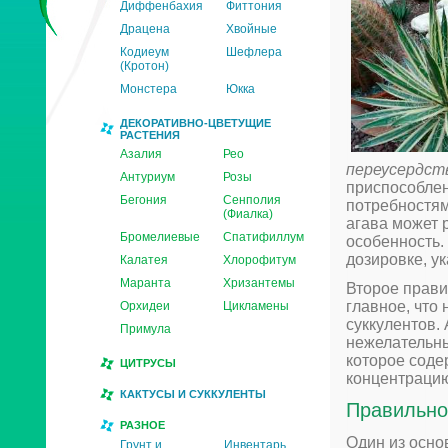
Диффенбахия
Фиттония
Драцена
Хвойные
Кодиеум
Шефлера
(Кротон)
Монстера
Юкка
ДЕКОРАТИВНО-ЦВЕТУЩИЕ
РАСТЕНИЯ
Азалия
Рео
переусердств
Антуриум
Розы
приспособлен
Бегония
Сенполия
потребностям
(Фиалка)
агава может 
Бромелиевые
Спатифиллум
особенность.
дозировке, ук
Калатея
Хлорофитум
Маранта
Хризантемы
Второе прав
главное, что 
Орхидеи
Цикламены
суккулентов.
Примула
нежелательны
которое соде
ЦИТРУСЫ
концентрацию
КАКТУСЫ И СУККУЛЕНТЫ
Правильно
РАЗНОЕ
Один из осно
Грунт и
Инвентарь