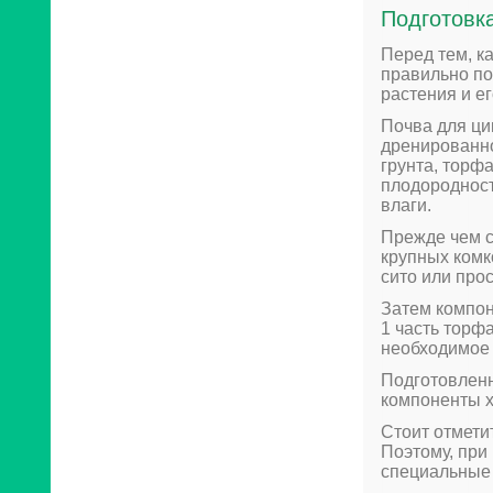
Подготовк
Перед тем, к
правильно по
растения и ег
Почва для ци
дренированно
грунта, торф
плодородност
влаги.
Прежде чем с
крупных комк
сито или про
Затем компон
1 часть торфа
необходимое 
Подготовленн
компоненты 
Стоит отмети
Поэтому, при
специальные 