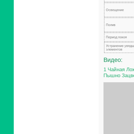
Освещение
Полив
Период покоя
Устранение увяд
элементов
Видео:
1 Чайная Ло
Пышно Зацве