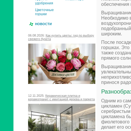
удобрения
обеспечения 
Цветочные
Выращивание 
горшки
Необходимо в
воздухопрони
НОВОСТИ
подобранный 
широким.
06.08.2026:
Как купить цветы: гид по выбору
свежего букета
После посадк
горшках. Это
также создан
прямого солн
Выращивание
увлекательны
неприхотливо
принося радо
Разнообра
12.11.2025:
Керамическая плитка и
керамогранит с имитацией дерева и паркета
Одним из сам
цикламен (Cyc
серебристым 
цикламена бы
фиолетового 
делает его о