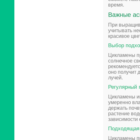
время.
Важные ас
При выращив
учитывать не
красивое цве
Выбор подх
Цикламены пр
солнечное св
рекомендуетс
оно получит 
лучей.
Регулярный 
Цикламены им
умеренно вла
держать почв
растение вод
зависимости 
Подходящая 
Цикламены пр