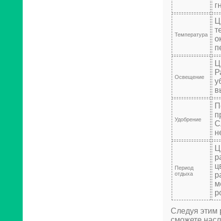
г
Ц
т
Температура
о
п
Ц
Р
Освещение
у
в
П
п
Удобрение
С
н
Ц
р
ц
Период
отдыха
р
м
р
Следуя этим 
сможете насл