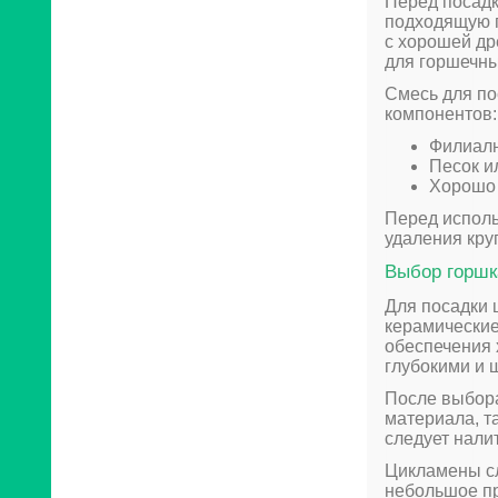
Перед посадк
подходящую п
с хорошей др
для горшечны
Смесь для по
компонентов:
Филиалн
Песок ил
Хорошо 
Перед исполь
удаления кру
Выбор горшк
Для посадки 
керамические
обеспечения 
глубокими и 
После выбора
материала, т
следует нали
Цикламены сл
небольшое пр