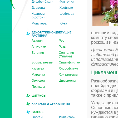
Диффенбахия
Фиттония
Драцена
Хвойные
Кодиеум
Шефлера
(Кротон)
Монстера
Юкка
внешним видо
ДЕКОРАТИВНО-ЦВЕТУЩИЕ
РАСТЕНИЯ
комнату свои
Азалия
Рео
роскоши и из
Антуриум
Розы
Цикламены д
Бегония
Сенполия
любителей р
(Фиалка)
использовать
Бромелиевые
Спатифиллум
флористичес
Калатея
Хлорофитум
Цикламены
Маранта
Хризантемы
Разнообразие
Орхидеи
Цикламены
подойдет для
Примула
формами и цв
также с прив
ЦИТРУСЫ
Уход за цикл
КАКТУСЫ И СУККУЛЕНТЫ
Основные асп
нуждаются в 
РАЗНОЕ
гниению корн
Грунт и
Инвентарь