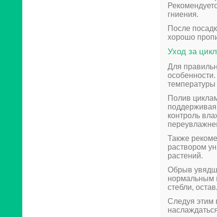
Рекомендуетс
гниения.
После посадк
хорошо пропи
Уход за цик
Для правильн
особенности.
температуры 
Полив циклам
поддерживая 
контроль вла
переувлажнен
Также реком
раствором ун
растений.
Обрыв увядши
нормальным п
стебли, оста
Следуя этим 
наслаждаться