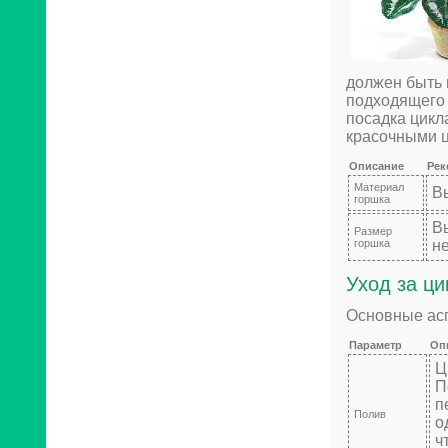
должен быть 
подходящего 
посадка цикл
красочными ц
Описание
Рек
Материал
В
горшка
В
Размер
горшка
н
Уход за ц
Основные асп
Параметр
Оп
Ц
П
п
Полив
о
ч