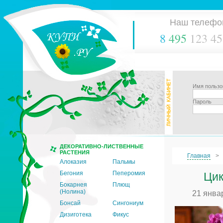
Наш телефо
8
495
123 45
Имя пользо
Пароль
ДЕКОРАТИВНО-ЛИСТВЕННЫЕ
РАСТЕНИЯ
Главная
Алоказия
Пальмы
Бегония
Пеперомия
Цик
Бокарнея
Плющ
(Нолина)
21 янва
Бонсай
Сингониум
Дизиготека
Фикус