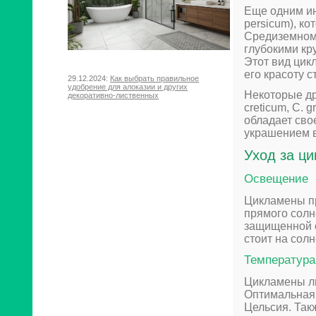
Еще одним ин
persicum), к
Средиземномо
глубокими кр
Этот вид цик
его красоту 
29.12.2024:
Как выбрать правильное
удобрение для алоказии и других
Некоторые др
декоративно-лиственных
creticum, C. 
обладает сво
украшением в
Уход за ц
Освещение
Цикламены пр
прямого солн
защищенной о
стоит на солн
Температура
Цикламены лю
Оптимальная 
Цельсия. Так