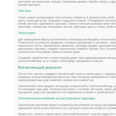
растения, как монстера, пальмы, банановое дерево, бамбук, фикус и др
яркими цветами.
Текстиль
Очень важно использовать текстильные элементы в тропическом стиле.
цвету ткани для штор, покрывал, подушек и ковров. Оптимально использо
синий, желтый, оранжевый, красный. Также отличным выбором могут быт
принтами, такими как пальмовые листья, цветущие цветы, птицы, рыбы 
Аксессуары
Для завершения образа тропического интерьера необходимо использова
Разместите по комнате предметы, которые напоминают о тропиках - корз
пальмового листа, бамбуковые занавески, летящие шарфы, разноцветные
ракушками, картины с видами тропических пляжей и прочее. Все эти мел
тропическую атмосферу прямо в вашем доме.
Создание тропического стиля в вашем доме через декорирование интерь
экзотический вид, но и создаст атмосферу праздника и отпуска.
Впечатляющий результат
После того, как вы создадите тропический стиль в своем доме с помощь
поражены впечатляющим результатом. Ваш интерьер превратится в наст
наполняющий ваш дом энергией, свежестью и живостью.
Тропический стиль придает интерьеру уникальный и экзотический вид, к
кто посещает ваш дом. Зеленые растения с сочными листьями, яркие ц
ощущение, будто вы находитесь на отдаленном острове в тропической с
Положительное влияние на настроение и здоровье
Тропические растения имеют положительное влияние на ваше настроени
ощущение покоя и расслабленности, улучшить качество воздуха и увлаж
Кроме того, зелень и яркие цветы растений вызывают чувство радости и