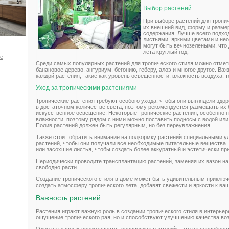
Выбор растений
При выборе растений для тропи
их внешний вид, форму и размер
содержания. Лучше всего подхо
листьями, яркими цветами и не
могут быть вечнозелеными, что
лета круглый год.
ое
Среди самых популярных растений для тропического стиля можно отмет
банановое дерево, антуриум, бегонию, геберу, алоэ и многое другое. Ва
каждой растения, такие как уровень освещенности, влажность воздуха, т
Уход за тропическими растениями
Тропические растения требуют особого ухода, чтобы они выглядели зд
в достаточном количестве света, поэтому рекомендуется размещать их 
искусственное освещение. Некоторые тропические растения, особенно 
влажности, поэтому рядом с ними можно поставить подносы с водой или
Полив растений должен быть регулярным, но без переувлажнения.
Также стоит обратить внимание на подкормку растений специальными у
растений, чтобы они получали все необходимые питательные вещества.
или засохшие листья, чтобы создать более аккуратный и эстетически пр
Периодически проводите трансплантацию растений, заменяя их вазон на
свободно расти.
Создание тропического стиля в доме может быть удивительным приключ
создать атмосферу тропического лета, добавят свежести и яркости к ва
Важность растений
Растения играют важную роль в создании тропического стиля в интерьер
ощущение тропического рая, но и способствуют улучшению качества во
Одно из главных преимуществ тропических растений - это их способност