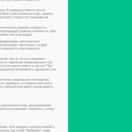
а. В период активного роста,
обрять растения раз в две недели.
астений, следуя инструкциям на
тропическом климате влажность
 подходящий уровень влажности. Для
вание листьев водой.
 увядающими, желтыми или
 испытывает проблемы с водой,
специалисту или провести
.
могает им не только сохранить
росту. Удаление поврежденных или
рсы на новые побеги и листья. При
твращения возможного заражения или
печение правильного освещения,
ти, проверку состояния листьев и
ть тропический рай в своем доме и
 тропического рая, декорирование
ебуются различные элементы, чтобы
ения. Они придают комнате живой и
ческих растений. Выберите такие