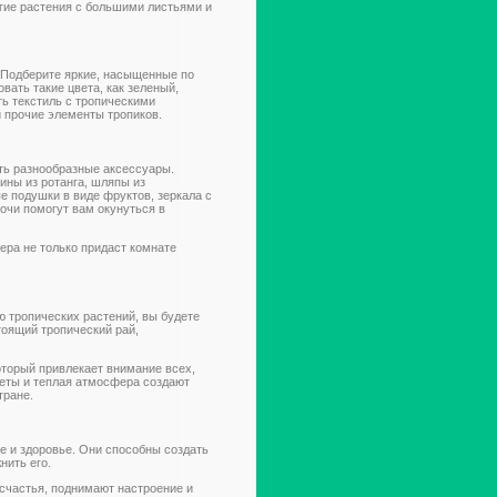
угие растения с большими листьями и
 Подберите яркие, насыщенные по
вать такие цвета, как зеленый,
ь текстиль с тропическими
и прочие элементы тропиков.
ть разнообразные аксессуары.
ины из ротанга, шляпы из
 подушки в виде фруктов, зеркала с
очи помогут вам окунуться в
ера не только придаст комнате
ю тропических растений, вы будете
оящий тропический рай,
оторый привлекает внимание всех,
веты и теплая атмосфера создают
тране.
е и здоровье. Они способны создать
нить его.
 счастья, поднимают настроение и