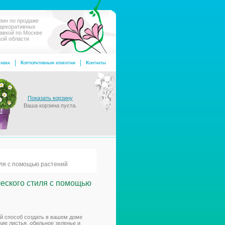
зин по продаже
 декоративных
тавкой по Москве
кой области
авка
Корпоративным клиентам
Контакты
Показать корзину
Ваша корзина пуста.
иля с помощью растений
ческого стиля с помощью
ый способ создать в вашем доме
ие листья, обильное зеленье и