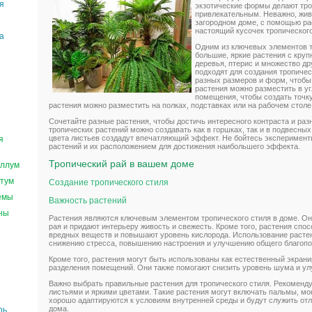
я
экзотические формы делают тро
привлекательным. Неважно, живе
е
загородном доме, с помощью ра
настоящий кусочек тропического
а
Одним из ключевых элементов т
большие, яркие растения с кру
деревья, птерис и множество др
подходят для создания тропиче
разных размеров и форм, чтобы
растения можно разместить в уг
помещения, чтобы создать точку
растения можно разместить на полках, подставках или на рабочем столе
Сочетайте разные растения, чтобы достичь интересного контраста и раз
тропических растений можно создавать как в горшках, так и в подвесных
цвета листьев создадут впечатляющий эффект. Не бойтесь эксперимен
я
растений и их расположением для достижения наибольшего эффекта.
Тропический рай в вашем доме
ллум
тум
Создание тропического стиля
емы
Важность растений
ны
Растения являются ключевым элементом тропического стиля в доме. Он
рая и придают интерьеру живость и свежесть. Кроме того, растения спо
вредных веществ и повышают уровень кислорода. Использование растен
снижению стресса, повышению настроения и улучшению общего благопо
Кроме того, растения могут быть использованы как естественный экран
разделения помещений. Они также помогают снизить уровень шума и ул
Важно выбрать правильные растения для тропического стиля. Рекоменд
листьями и яркими цветами. Такие растения могут включать пальмы, мо
хорошо адаптируются к условиям внутренней среды и будут служить о
дома.
рь