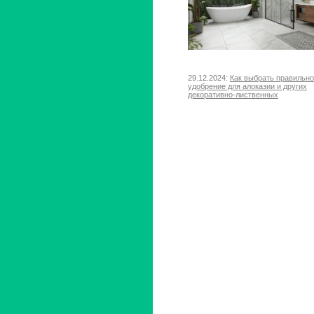
29.12.2024:
Как выбрать правильн
удобрение для алоказии и других
декоративно-лиственных