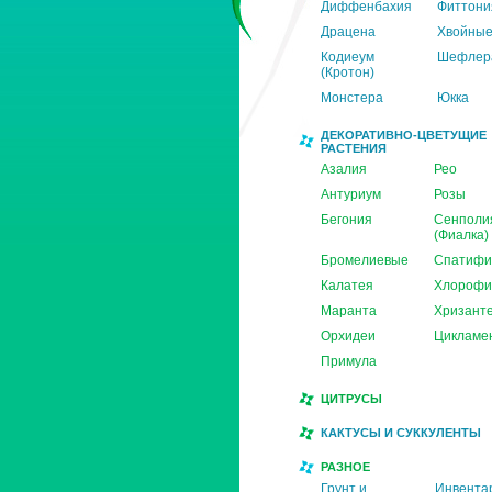
Диффенбахия
Фиттони
Драцена
Хвойны
Кодиеум
Шефлер
(Кротон)
Монстера
Юкка
ДЕКОРАТИВНО-ЦВЕТУЩИЕ
РАСТЕНИЯ
Азалия
Рео
Антуриум
Розы
Бегония
Сенполи
(Фиалка)
Бромелиевые
Спатифи
Калатея
Хлорофи
Маранта
Хризант
Орхидеи
Цикламе
Примула
ЦИТРУСЫ
КАКТУСЫ И СУККУЛЕНТЫ
РАЗНОЕ
Грунт и
Инвента