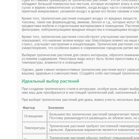
обладают большой поверхностью листьев, которые испаряют влагу в атм
сухих и жарких климатических условиях, когда воздух часто становитс
приятный микроклимат, увлажняя воздух и делая его более свежим и ко
Кроме того, тропические растения очищают воздух от вредных веществ
токсины, такие как формальдегид, аммиак, бензол и т.д., которые могу
предметами мебели и отделочными материалами в помещении. Растени
фильтрами, нейтрализующими вредные вещества и очищающими воздух
Кроме того, тропические растения способствуют улучшению настроения
показывают, что наличие зелени вокруг нас благотворно влияет на наше
стресс, улучшает настроение и концентрацию. Тропические растения со
умиротворения, что особенно важно в современном городском ритме жи
Выбирая тропические растения для своего интерьера, обратите внимание
условиям содержания. Некоторые виды могут быть более прихотливы в 
температуры, влажности и освещения.
Однако, даже самые неприхотливые тропические растения могут украсит
вашему здоровью и самочувствию. Создайте себе настоящий тропически
Идеальный выбор растений
При создании тропического стиля в интерьере, особую роль играет выбо
ним ваш дом преобразится в настоящий тропический рай, наполненный з
При выборе тропических растений для дома, важно учесть несколько фа
Фактор
Значение
Большинство тропических растений предпочитает яркое
Освещение
Поэтому рекомендуется размещать их вблизи окон, но 
Тропические растения требуют постоянной температуры
Температура
Цельсия. Идеальным вариантом является комнатная те
Тропические растения обычно требуют повышенной вла