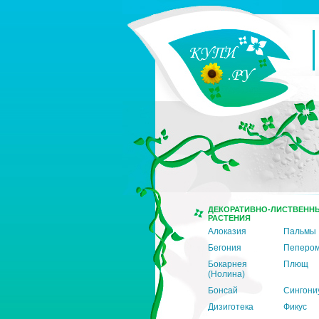
ДЕКОРАТИВНО-ЛИСТВЕНН
РАСТЕНИЯ
Алоказия
Пальмы
Бегония
Пеперо
Бокарнея
Плющ
(Нолина)
Бонсай
Сингони
Дизиготека
Фикус