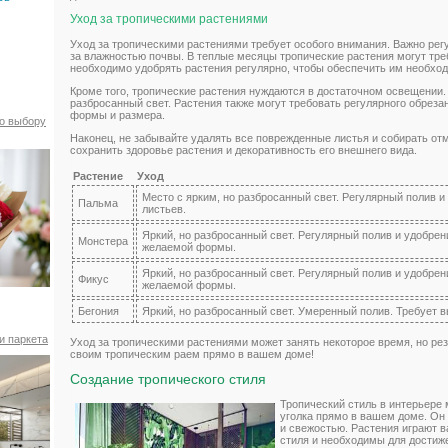
Уход за тропическими растениями
Уход за тропическими растениями требует особого внимания. Важно рег
за влажностью почвы. В теплые месяцы тропические растения могут тре
необходимо удобрять растения регулярно, чтобы обеспечить им необхо
Кроме того, тропические растения нуждаются в достаточном освещении.
разбросанный свет. Растения также могут требовать регулярного обрез
формы и размера.
по выбору
Наконец, не забывайте удалять все поврежденные листья и собирать от
сохранить здоровье растения и декоративность его внешнего вида.
Растение
Уход
Место с ярким, но разбросанный свет. Регулярный полив 
Пальма
листьев.
Яркий, но разбросанный свет. Регулярный полив и удобре
Монстера
желаемой формы.
Яркий, но разбросанный свет. Регулярный полив и удобре
Фикус
желаемой формы.
Бегония
Яркий, но разбросанный свет. Умеренный полив. Требует 
и паркета
Уход за тропическими растениями может занять некоторое время, но рез
своим тропическим раем прямо в вашем доме!
Создание тропического стиля
Тропический стиль в интерьере
уголка прямо в вашем доме. Он
и свежостью. Растения играют в
стиля и необходимы для достиж