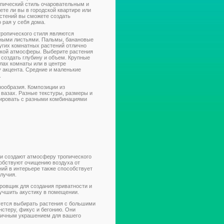
пический стиль очаровательным и
те ли вы в городской квартире или
стений вы сможете создать
 рая у себя дома.
ропического стиля являются
пными листьями. Пальмы, банановые
угих комнатных растений отлично
ской атмосферы. Выберите растения
 создать глубину и объем. Крупные
лах комнаты или в центре
 акцента. Средние и маленькие
.
нообразия. Композиции из
 вазах. Разные текстуры, размеры и
тировать с разными комбинациями
и создают атмосферу тропического
собствуют очищению воздуха от
ий в интерьере также способствует
лучия.
ировщик для создания приватности и
учшить акустику в помещении.
уется выбирать растения с большими
нстеру, фикус и бегонию. Они
тличным украшением для вашего