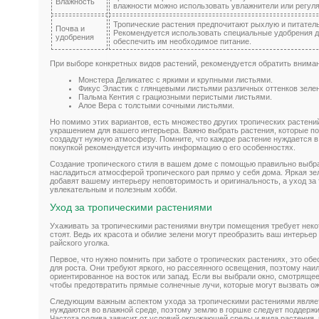
Влажность
влажности можно использовать увлажнители или регуля
Тропические растения предпочитают рыхлую и питател
Почва и
Рекомендуется использовать специальные удобрения д
удобрения
обеспечить им необходимое питание.
При выборе конкретных видов растений, рекомендуется обратить внима
Монстера Деликатес с яркими и крупными листьями.
Фикус Эластик с глянцевыми листьями различных оттенков зелен
Пальма Кентия с грациозными перистыми листьями.
Алое Вера с толстыми сочными листьями.
Но помимо этих вариантов, есть множество других тропических растени
украшением для вашего интерьера. Важно выбрать растения, которые по
создадут нужную атмосферу. Помните, что каждое растение нуждается в
покупкой рекомендуется изучить информацию о его особенностях.
Создание тропического стиля в вашем доме с помощью правильно выбр
насладиться атмосферой тропического рая прямо у себя дома. Яркая з
добавят вашему интерьеру неповторимость и оригинальность, а уход за
увлекательным и полезным хобби.
Уход за тропическими растениями
Ухаживать за тропическими растениями внутри помещения требует некот
стоят. Ведь их красота и обилие зелени могут преобразить ваш интерье
райского уголка.
Первое, что нужно помнить при заботе о тропических растениях, это о
для роста. Они требуют яркого, но рассеянного освещения, поэтому наи
ориентированное на восток или запад. Если вы выбрали окно, смотрящее 
чтобы предотвратить прямые солнечные лучи, которые могут вызвать ож
Следующим важным аспектом ухода за тропическими растениями являет
нуждаются во влажной среде, поэтому землю в горшке следует поддержив
Частота полива зависит от условий окружающей среды и вида растения,