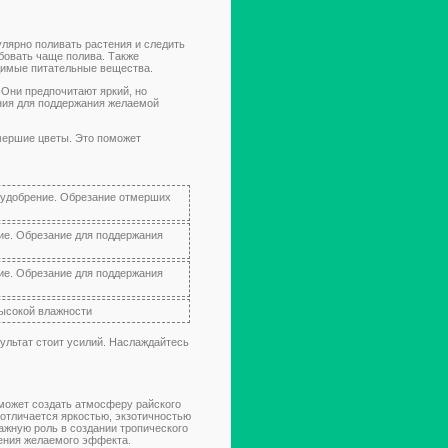
улярно поливать растения и следить
бовать чаще полива. Также
димые питательные вещества.
 Они предпочитают яркий, но
ания для поддержания желаемой
мершие цветы. Это поможет
и удобрение. Обрезание отмерших
ние. Обрезание для поддержания
ние. Обрезание для поддержания
высокой влажности
ультат стоит усилий. Наслаждайтесь
 может создать атмосферу райского
 отличается яркостью, экзотичностью
ажную роль в создании тропического
ения желаемого эффекта.