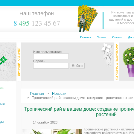
Наш телефон
Интернет мага
комнатных и
растений с дос
8
495
123 45 67
и Московс
Главная
Услуги
Оплата
Дост
Имя пользователя
Пароль
ЫЕ
Главная
Новости
Тропический рай в вашем доме: создание тропического ст
мия
Тропический рай в вашем доме: создание тропи
растений
ум
14 октября 2023
Тропические растения - отличн
атмосферу райского отдыха. Ярк