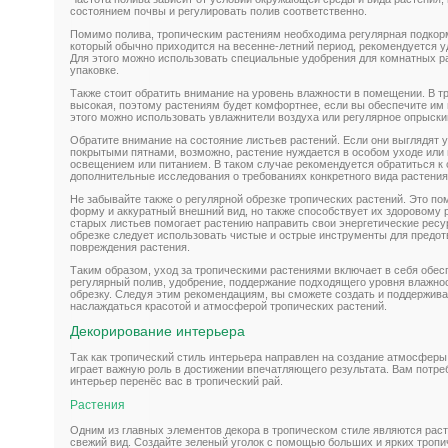
состоянием почвы и регулировать полив соответственно.
Помимо полива, тропическим растениям необходима регулярная подкормк
который обычно приходится на весенне-летний период, рекомендуется уд
Для этого можно использовать специальные удобрения для комнатных р
упаковке.
Также стоит обратить внимание на уровень влажности в помещении. В 
высокая, поэтому растениям будет комфортнее, если вы обеспечите им
этого можно использовать увлажнители воздуха или регулярное опрыски
Обратите внимание на состояние листьев растений. Если они выглядят
покрытыми пятнами, возможно, растение нуждается в особом уходе или
освещением или питанием. В таком случае рекомендуется обратиться к 
дополнительные исследования о требованиях конкретного вида растения
Не забывайте также о регулярной обрезке тропических растений. Это по
форму и аккуратный внешний вид, но также способствует их здоровому 
старых листьев помогает растению направить свои энергетические ресу
обрезке следует использовать чистые и острые инструменты для предо
повреждения растения.
Таким образом, уход за тропическими растениями включает в себя обес
регулярный полив, удобрение, поддержание подходящего уровня влажнос
обрезку. Следуя этим рекомендациям, вы сможете создать и поддержива
наслаждаться красотой и атмосферой тропических растений.
Декорирование интерьера
Так как тропический стиль интерьера направлен на создание атмосферы
играет важную роль в достижении впечатляющего результата. Вам потр
интерьер перенёс вас в тропический рай.
Растения
Одним из главных элементов декора в тропическом стиле являются раст
свежий вид. Создайте зеленый уголок с помощью больших и ярких тропи