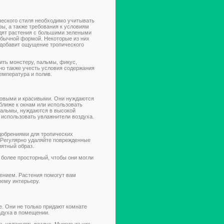
ческого стиля необходимо учитывать
ы, а также требования к условиям
дят растения с большими зелеными
обычной формой. Некоторые из них
 добавит ощущение тропического
ить монстеру, пальмы, фикус,
жно также учесть условия содержания
емпература и полив.
оровыми и красивыми. Они нуждаются
ближе к окнам или использовать
пальмы, нуждаются в высокой
 использовать увлажнители воздуха.
добрениями для тропических
 Регулярно удаляйте поврежденные
иятный образ.
 более просторный, чтобы они могли
ением. Растения помогут вам
шему интерьеру.
е. Они не только придают комнате
здуха в помещении.
ь увлажнять воздух. Многие из них