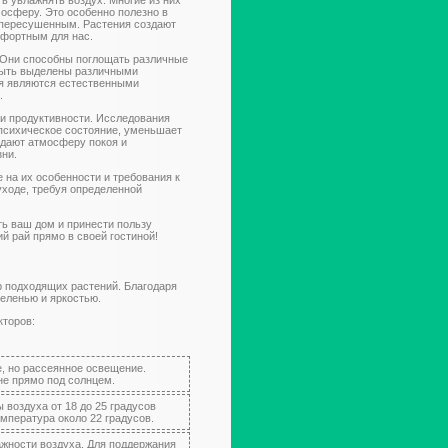
осферу. Это особенно полезно в
я пересушенным. Растения создают
мфортным для нас.
. Они способны поглощать различные
т быть выделены различными
я являются естественными
.
 и продуктивности. Исследования
 психическое состояние, уменьшает
здают атмосферу покоя и
зни.
 на их особенности и требования к
уходе, требуя определенной
ь ваш дом и принести пользу
й рай прямо в своей гостиной!
р подходящих растений. Благодаря
еленью и яркостью.
кторов:
, но рассеянное освещение.
не прямо под солнцем.
 воздуха от 18 до 25 градусов
мпература около 22 градусов.
жности воздуха. Для поддержания