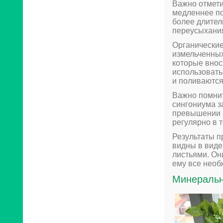
Важно отмети
медленнее по
более длител
переусыхания
Органические
измельченных
которые внос
использовать
и поливаются
Важно помнит
сингониума з
превышении 
регулярно в 
Результаты п
видны в виде
листьями. Он
ему все необ
Минеральн