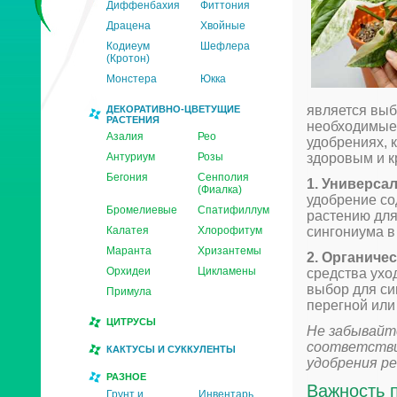
Диффенбахия
Фиттония
Драцена
Хвойные
Кодиеум
Шефлера
(Кротон)
Монстера
Юкка
является выб
ДЕКОРАТИВНО-ЦВЕТУЩИЕ
РАСТЕНИЯ
необходимые 
Азалия
Рео
удобрениях, 
Антуриум
Розы
здоровым и к
Бегония
Сенполия
1. Универса
(Фиалка)
удобрение с
Бромелиевые
Спатифиллум
растению для
Калатея
Хлорофитум
сингониума в
Маранта
Хризантемы
2. Органиче
Орхидеи
Цикламены
средства ухо
выбор для си
Примула
перегной или
ЦИТРУСЫ
Не забывайт
соответстви
КАКТУСЫ И СУККУЛЕНТЫ
удобрения р
РАЗНОЕ
Важность 
Грунт и
Инвентарь