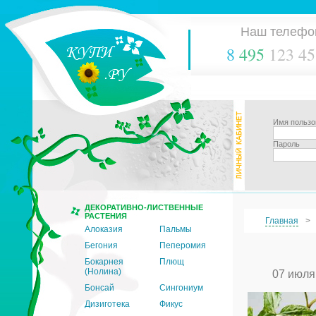
Наш телефо
8
495
123 45
Имя пользо
Пароль
ДЕКОРАТИВНО-ЛИСТВЕННЫЕ
РАСТЕНИЯ
Главная
Алоказия
Пальмы
Бегония
Пеперомия
Бокарнея
Плющ
(Нолина)
07 июля
Бонсай
Сингониум
Дизиготека
Фикус