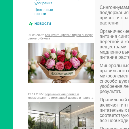
удобрения
Сингониумам 
Цветочные
поддержания 
горшки
привести к з
растения.
НОВОСТИ
Органические
06.08.2026:
Как купить цветы: гид по выбору
питания синг
свежего букета
перегной и к
веществами, 
медленно вы
питание раст
Минеральные
правильного 
микроэлемент
способствуют
удобрения ле
результат.
12.11.2025:
Керамическая плитка и
керамогранит с имитацией дерева и паркета
Правильный в
включая тип 
питательных 
соответствую
все необходи
Правила прим