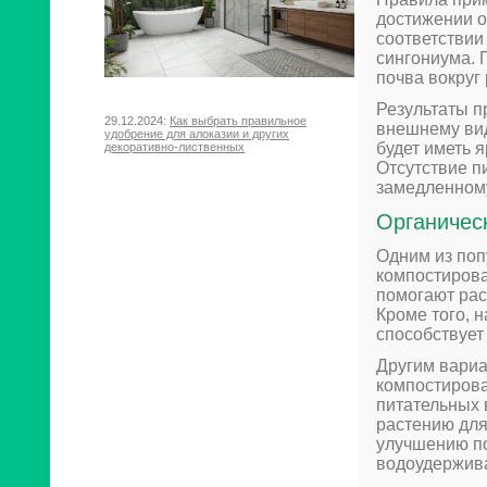
достижении о
соответствии
сингониума. 
почва вокруг
Результаты п
29.12.2024:
Как выбрать правильное
внешнему вид
удобрение для алоказии и других
будет иметь 
декоративно-лиственных
Отсутствие п
замедленному
Органичес
Одним из поп
компостирова
помогают рас
Кроме того, 
способствует
Другим вариа
компостирова
питательных 
растению для 
улучшению п
водоудержив