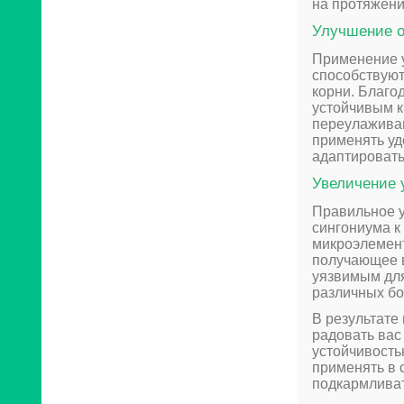
на протяжени
Улучшение о
Применение у
способствуют
корни. Благо
устойчивым к
переулаживан
применять уд
адаптировать
Увеличение 
Правильное у
сингониума к
микроэлемент
получающее в
уязвимым дл
различных бо
В результате
радовать вас
устойчивость
применять в 
подкармливат