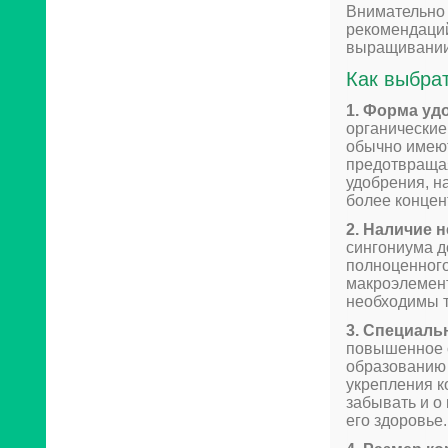
Внимательно 
рекомендаций
выращивании
Как выбра
1. Форма уд
органические
обычно имеют
предотвраща
удобрения, н
более конце
2. Наличие 
сингониума д
полноценного
макроэлемент
необходимы т
3. Специаль
повышенное с
образованию 
укрепления к
забывать и о
его здоровье.