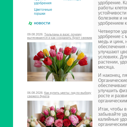
удобрение. К
удобрения
работы клето
Цветочные
устойчивости 
горшки
болезням и н
удобрением к
НОВОСТИ
Четвертое уд
09.08.2026:
Тюльпаны в вазе: почему
удобрение с 
вытягиваются и как сохранить букет свежим
медь и цинк,
обеспечения 
улучшают цве
условиях. Дл
растении, уд
месяца.
И наконец, п
Органические
обеспечивают
улучшить физ
06.08.2026:
Как купить цветы: гид по выбору
росте и разв
свежего букета
органическим
Итак, чтобы 
забывайте уд
калийные удо
органическим