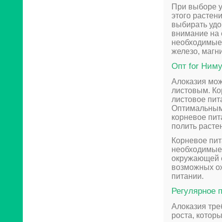
При выборе у
этого растен
выбирать удо
внимание на 
необходимые 
железо, магни
Опт for Ним
Алоказия мож
листовым. Ко
листовое пит
Оптимальным
корневое пит
полить расте
Корневое пит
необходимые 
окружающей с
возможных ож
питании.
Регулярное 
Алоказия тре
роста, котор