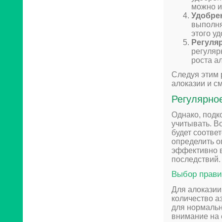
можно и
Удобре
выполня
этого у
Регуля
регуляр
роста а
Следуя этим 
алоказии и с
Регулярно
Однако, подк
учитывать. В
будет соотве
определить о
эффективно в
последствий.
Выбор прави
Для алоказии
количество а
для нормальн
внимание на 