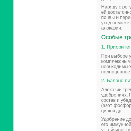
Наряду с рег
ей достаточно
почвы и пере
уход поможет
алоказии.
Особые тр
1. Приорите
При выборе у
комплексным
необходимые 
полноценное 
2. Баланс п
Алоказии тре
удобрениях. 
состав и убе
(азот, фосфор
цинк и др.
Удобрение до
его иммунной
устойчивости