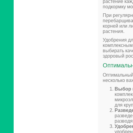
растение каж
подкормку мо
При регулярн
перебарщиват
корней или ли
растения.
Удобрения дл
комплексными
выбирать кач
здоровый рос
Оптимальн
Оптимальный 
несколько ва
Выбор 
комплек
микроэл
для кру
Развед
разведе
разводя
Удобре
удобрен