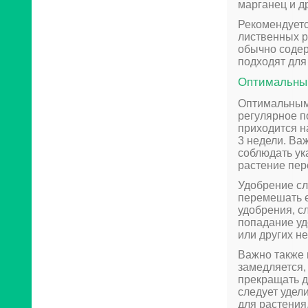
марганец и д
Рекомендуетс
лиственных р
обычно содер
подходят для
Оптимальны
Оптимальным
регулярное п
приходится на
3 недели. Ва
соблюдать ук
растение пер
Удобрение сл
перемешать е
удобрения, с
попадание уд
или других н
Важно также 
замедляется,
прекращать д
следует удел
для растения