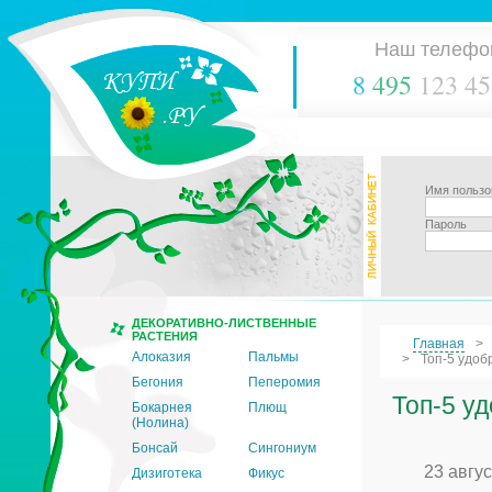
Наш телефо
8
495
123 45
Имя пользо
Пароль
ДЕКОРАТИВНО-ЛИСТВЕННЫЕ
РАСТЕНИЯ
Главная
Алоказия
Пальмы
Топ-5 удоб
Бегония
Пеперомия
Топ-5 у
Бокарнея
Плющ
(Нолина)
Бонсай
Сингониум
23 авгу
Дизиготека
Фикус