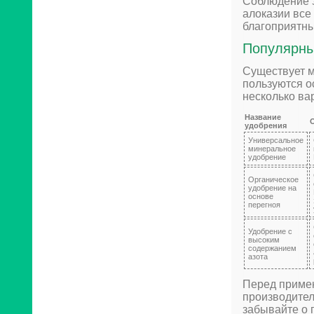
Соблюдение э
алоказии все
благоприятны
Популярны
Существует м
пользуются о
несколько ва
Название
удобрения
Универсальное
минеральное
удобрение
Органическое
удобрение на
основе
перегноя
Удобрение с
высоким
содержанием
азота
Перед примен
производител
забывайте о 