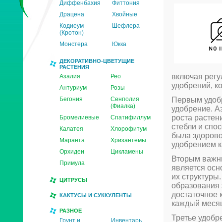
Диффенбахия
Фиттония
Драцена
Хвойные
Кодиеум
Шефлера
(Кротон)
Монстера
Юкка
ДЕКОРАТИВНО-ЦВЕТУЩИЕ
РАСТЕНИЯ
включая регу
Азалия
Рео
удобрений, к
Антуриум
Розы
Бегония
Сенполия
Первым удобр
(Фиалка)
удобрение. А
роста растен
Бромелиевые
Спатифиллум
стебли и спо
Калатея
Хлорофитум
была здорово
Маранта
Хризантемы
удобрением к
Орхидеи
Цикламены
Вторым важн
Примула
является осн
их структуры
ЦИТРУСЫ
образования 
достаточное
КАКТУСЫ И СУККУЛЕНТЫ
каждый меся
РАЗНОЕ
Третье удобр
Грунт и
Инвентарь