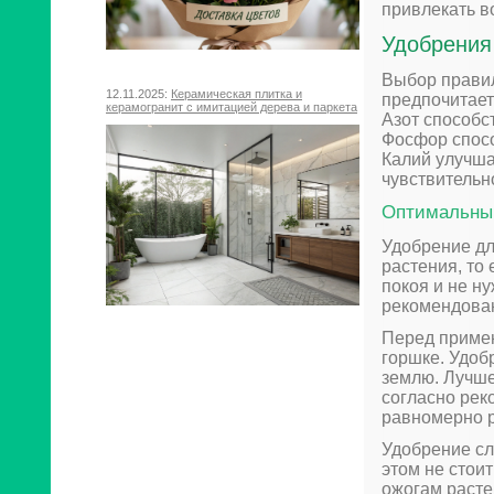
привлекать в
Удобрения
Выбор правил
12.11.2025:
Керамическая плитка и
предпочитает
керамогранит с имитацией дерева и паркета
Азот способс
Фосфор спосо
Калий улучша
чувствительн
Оптимальный
Удобрение дл
растения, то
покоя и не н
рекомендован
Перед приме
горшке. Удоб
землю. Лучше
согласно рек
равномерно р
Удобрение сл
этом не стои
ожогам расте