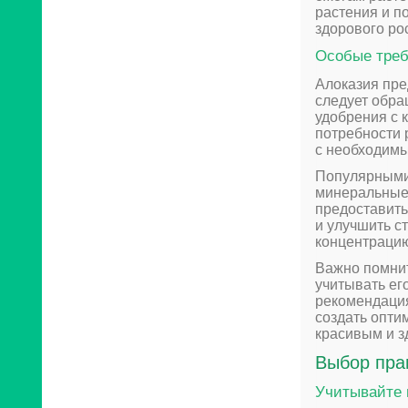
растения и п
здорового рос
Особые треб
Алоказия пре
следует обра
удобрения с 
потребности 
с необходимы
Популярными 
минеральные 
предоставить
и улучшить с
концентрацию
Важно помнит
учитывать ег
рекомендаци
создать опти
красивым и з
Выбор пра
Учитывайте 