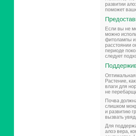
развитии ало
поможет ваш
Предостав
Если вы не м
можно исполь
фитолампы и
расстоянии о
периоде поко
следует подх
Поддержив
Оптимальная 
Растение, ка
влаги для но
не перебарщи
Почва должна
слишком мокр
и развитию г
вызвать увяд
Для поддержа
алоэ вера, к