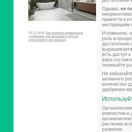
достаточное 
Однако,
не п
неприхотливо
привести к е
инструкциям 
И помните, 
29.12.2024:
Как выбрать правильное
удобрение для алоказии и других
роль в проце
декоративно-лиственных
достаточное 
выращиваете 
есть доступ 
вера составл
поливайте ра
Не забывайте
активного ро
количества у
удобрение мо
Используй
Органические
компостом и 
органическое
растению все
развития.