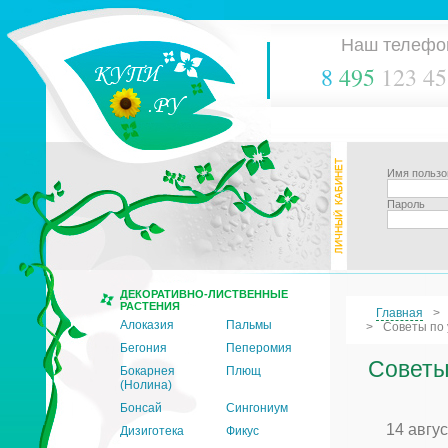
Наш телефо
8
495
123 45
Имя пользо
Пароль
ДЕКОРАТИВНО-ЛИСТВЕННЫЕ
РАСТЕНИЯ
Главная
Алоказия
Пальмы
Советы по 
Бегония
Пеперомия
Советы
Бокарнея
Плющ
(Нолина)
Бонсай
Сингониум
14 авгу
Дизиготека
Фикус