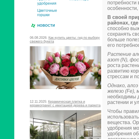
потребности 
удобрения
особенности,
Цветочные
горшки
В своей при
районах, гд
НОВОСТИ
способно выж
сохранять св
06.08.2026:
Как купить цветы: гид по выбору
больше полез
свежего букета
его потребно
Растение ало
азот (N), фос
роста растен
развитию кор
стрессам и п
Однако, алоэ
железо (Fe), 
необходимы д
растении и у
12.11.2025:
Керамическая плитка и
керамогранит с имитацией дерева и паркета
Чтобы правил
использовать
вещества. Ор
удобрения мо
удобрения об