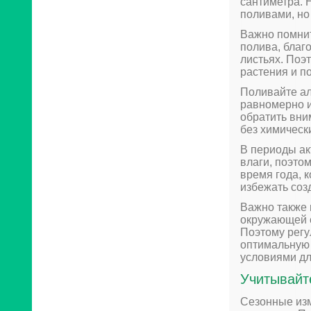
сантиметра. 
поливами, но
Важно помнит
полива, благ
листьях. Поэ
растения и п
Поливайте ал
равномерно и
обратить вни
без химическ
В периоды ак
влаги, поэтом
время года, 
избежать соз
Важно также 
окружающей с
Поэтому регу
оптимальную 
условиями дл
Учитывайт
Сезонные изм