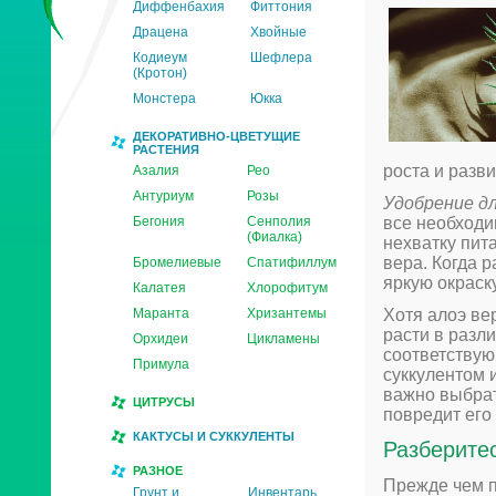
Диффенбахия
Фиттония
Драцена
Хвойные
Кодиеум
Шефлера
(Кротон)
Монстера
Юкка
ДЕКОРАТИВНО-ЦВЕТУЩИЕ
РАСТЕНИЯ
роста и разви
Азалия
Рео
Антуриум
Розы
Удобрение дл
Бегония
Сенполия
все необходи
(Фиалка)
нехватку пит
вера. Когда 
Бромелиевые
Спатифиллум
яркую окраску
Калатея
Хлорофитум
Маранта
Хризантемы
Хотя алоэ ве
расти в разл
Орхидеи
Цикламены
соответствую
Примула
суккулентом 
важно выбрат
ЦИТРУСЫ
повредит его 
КАКТУСЫ И СУККУЛЕНТЫ
Разберитес
РАЗНОЕ
Прежде чем п
Грунт и
Инвентарь