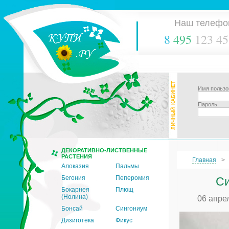
Наш телефо
8
495
123 45
Имя пользо
Пароль
ДЕКОРАТИВНО-ЛИСТВЕННЫЕ
РАСТЕНИЯ
Главная
Алоказия
Пальмы
Бегония
Пеперомия
Си
Бокарнея
Плющ
(Нолина)
06 апре
Бонсай
Сингониум
Дизиготека
Фикус