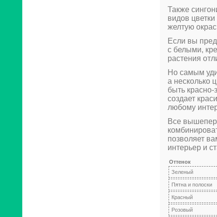
Также сингон
видов цветки
желтую окрас
Если вы пред
с белыми, кр
растения отл
Но самым уди
а несколько 
быть красно-
создает крас
любому интер
Все вышепер
комбинироват
позволяет ва
интерьер и с
Оттенок
Зеленый
Пятна и полоски
Красный
Розовый