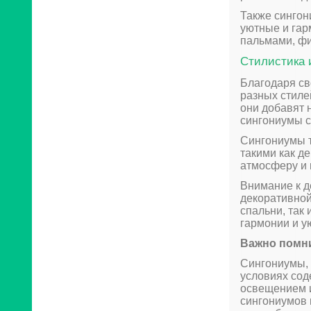
Также сингон
уютные и гар
пальмами, фи
Стилистика 
Благодаря св
разных стиле
они добавят 
сингониумы с
Сингониумы т
такими как д
атмосферу и 
Внимание к д
декоративной
спальни, так
гармонии и у
Важно помн
Сингониумы, 
условиях сод
освещением и
сингониумов 