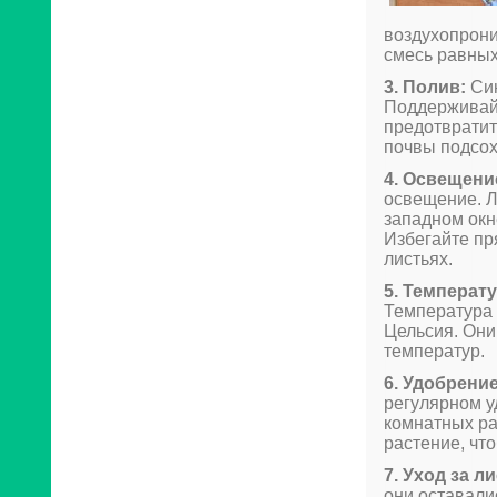
воздухопрони
смесь равных
3. Полив:
Син
Поддерживайт
предотвратит
почвы подсох
4. Освещени
освещение. Л
западном окн
Избегайте пря
листьях.
5. Температу
Температура 
Цельсия. Они
температур.
6. Удобрение
регулярном у
комнатных ра
растение, чт
7. Уход за л
они оставали