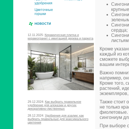
удобрения
Сингони
крупные
Цветочные
горшки
Сингони
зеленым
НОВОСТИ
Сингони
сердца;
Сингони
12.11.2025:
Керамическая плитка и
керамогранит с имитацией дерева и паркета
листьям
Кроме указан
каждый из ко
сможете выбр
вашим интер
Важно помнит
например, он
Кроме того, 
растений, ид
экземпляров,
Также стоит о
29.12.2024:
Как выбрать правильное
удобрение для алоказии и других
не только кр
декоративно-лиственных
фиолетовые. 
28.12.2024:
Удобрения для азалии: как
сингониум дл
выбрать правильные для максимального
цветения
При выборе с