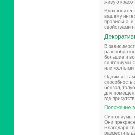
живую красот
Вдохновитесь
вашему интер
правильно, и
свойствами н
Декоратив
В зависимост
разнообразны
большие и во
сингониумы с
или желтыми 
Одним из сам
способность 
бензол, толу
для помещени
где присутст
Положение в
Сингониумы м
Они прекрасн
Благодаря св
разместить д