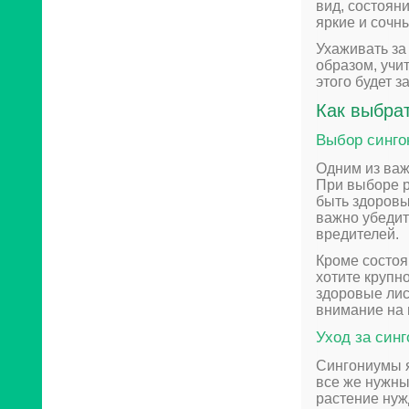
вид, состоян
яркие и сочн
Ухаживать за
образом, учи
этого будет з
Как выбрат
Выбор синго
Одним из важ
При выборе р
быть здоровы
важно убедит
вредителей.
Кроме состоя
хотите крупн
здоровые лис
внимание на
Уход за син
Сингониумы я
все же нужны
растение нуж