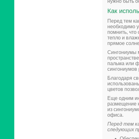
нужно быть о
Как испол
Перед тем ка
необходимо у
помнить, что
тепло и влажн
прямое солне
Сингониумы м
пространстве
пальма или ф
сингониумов 
Благодаря св
использованы
цветов позво
Еще одним ин
размещение н
из сингониум
офиса.
Перед тем ка
следующих пр
Обеспеч