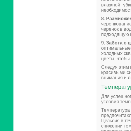
влажной губки
необходимост
8. Размноже
черенкование
черенок в во
подходящую п
9. Забота о 
оптимальные 
холодных скв
цветы, чтобы
Следуя этим 
красивыми си
внимания и л
Температу
Для успешно
условия темп
Температура 
предпочитают
Цельсия в те
снижении тем