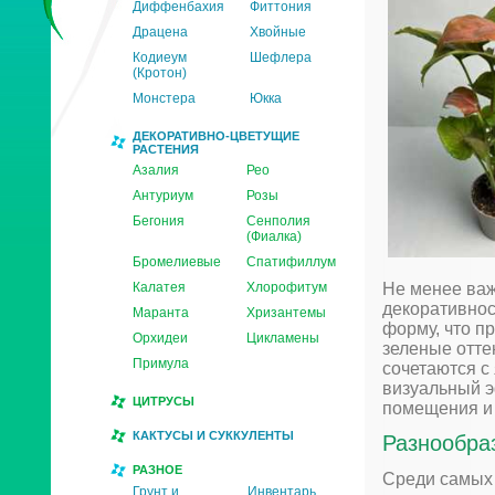
Диффенбахия
Фиттония
Драцена
Хвойные
Кодиеум
Шефлера
(Кротон)
Монстера
Юкка
ДЕКОРАТИВНО-ЦВЕТУЩИЕ
РАСТЕНИЯ
Азалия
Рео
Антуриум
Розы
Бегония
Сенполия
(Фиалка)
Бромелиевые
Спатифиллум
Калатея
Хлорофитум
Не менее важ
декоративнос
Маранта
Хризантемы
форму, что п
Орхидеи
Цикламены
зеленые отте
Примула
сочетаются с
визуальный э
ЦИТРУСЫ
помещения и 
КАКТУСЫ И СУККУЛЕНТЫ
Разнообра
РАЗНОЕ
Среди самых
Грунт и
Инвентарь