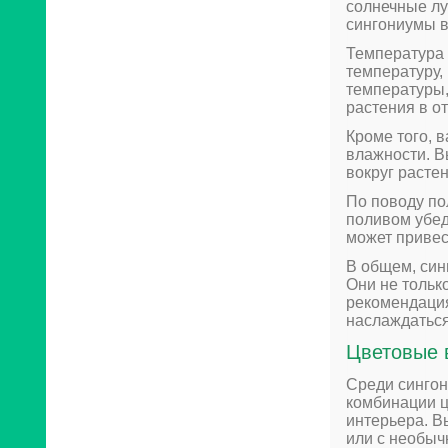
солнечные лу
сингониумы в
Температура 
температуру,
температуры,
растения в 
Кроме того, 
влажности. В
вокруг расте
По поводу по
поливом убед
может привес
В общем, син
Они не только
рекомендация
наслаждаться
Цветовые 
Среди сингон
комбинации ц
интерьера. В
или с необыч