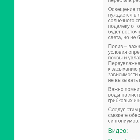
перестать рас
Освещение та
нуждается в 
солнечного с
подалеку от 
будет восточ
света, но не
Полив – важн
условия опре
почвы и увла
Переувлажнен
к засыханию 
зависимости 
не вызывать 
Важно помнит
воды на лист
грибковых ин
Следуя этим 
сможете обес
сингониумов.
Видео: