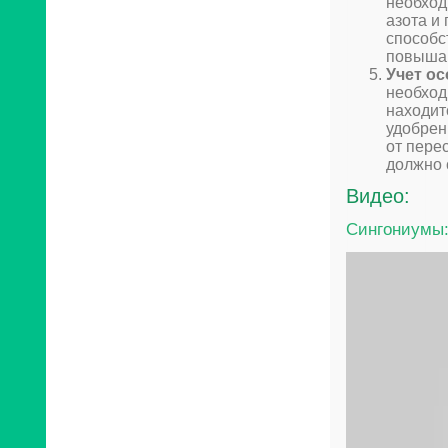
необход
азота и
способс
повышаю
Учет ос
необход
находит
удобрен
от пере
должно 
Видео:
Cингониумы: