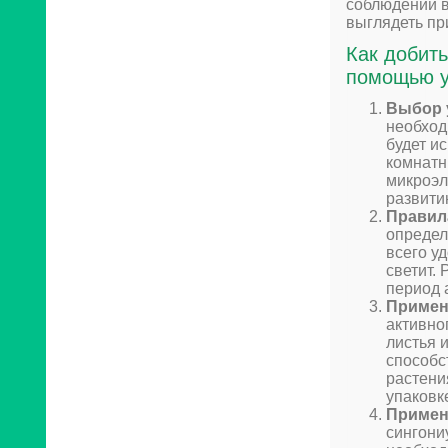
соблюдении в
выглядеть пр
Как добить
помощью у
Выбор 
необход
будет и
комнатн
микроэл
развити
Правил
определ
всего у
светит.
период 
Примен
активно
листья 
способс
растени
упаковк
Примен
сингони