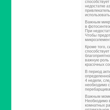
способствует
недостатке а
привлекатель
использовать
Важным микро
в фотосинтез
При недостат
Чтобы предот
микроэлемент
Кроме того, 
способствует
благоприятно
важную роль 
красочных со
В период акт
определенной
4 недели, сл
необходимо с
перебарщиват
Важным моме
Необходимо в
комнатных ра
оптимальное 