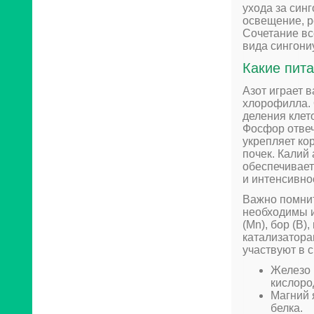
ухода за син
освещение, р
Сочетание вс
вида сингони
Какие пит
Азот играет 
хлорофилла. 
деления клет
Фосфор отвеч
укрепляет ко
почек. Калий
обеспечивает
и интенсивно
Важно помнит
необходимы и
(Mn), бор (B)
катализатора
участвуют в 
Железо 
кислоро
Магний 
белка.