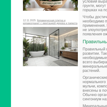
условий выр
грунте, могу
горшках на п
Чтобы достич
12.11.2025:
Керамическая плитка и
необходимо п
керамогранит с имитацией дерева и паркета
применения. 
не злоупотре
появления ож
Правильны
Правильный в
развитии. Та
необходимые 
всего выбира
минеральные 
растений.
Органические
нормального 
мульчи, комп
внесены в по
Обычно орган
сингониум на
Минеральные 