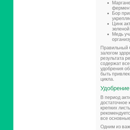
Маргане
фермен
Бор при
укрепля
Цинк ак
зеленой
Медь уч
организ
Правильный б
залогом здор
результата р
содержат все
удобрения об
быть привлек
цикла.
Удобрение 
В период акт
достаточное 
крепких лист
рекомендуетс
все основные
Одним из важ