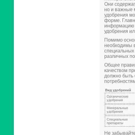
Они содержат
но и важные 
удобрения мо
форме. Главн
информацию о
удобрения ил
Помимо основ
необходимы в
специальных 
различных по
Общее правил
качеством пр
должно быть 
потребностям
Вид удобрений
Органические
удобрения
Минеральные
удобрения
Специальные
препараты
Не забывайте