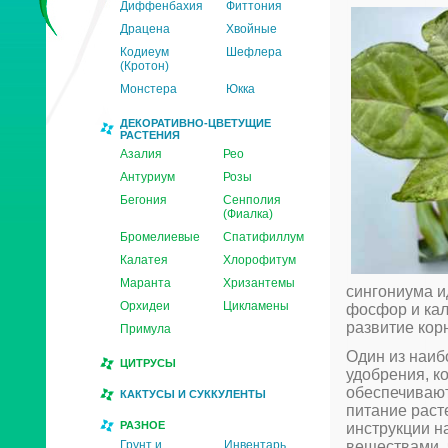
Диффенбахия
Фиттония
Драцена
Хвойные
Кодиеум
Шефлера
(Кротон)
Монстера
Юкка
ДЕКОРАТИВНО-ЦВЕТУЩИЕ
РАСТЕНИЯ
Азалия
Рео
Антуриум
Розы
Бегония
Сенполия
(Фиалка)
Бромелиевые
Спатифиллум
Калатея
Хлорофитум
Маранта
Хризантемы
сингониума и
Орхидеи
Цикламены
фосфор и кал
развитие кор
Примула
Один из наиб
ЦИТРУСЫ
удобрения, к
обеспечивают
КАКТУСЫ И СУККУЛЕНТЫ
питание раст
РАЗНОЕ
инструкции н
Грунт и
Инвентарь
веществами, 