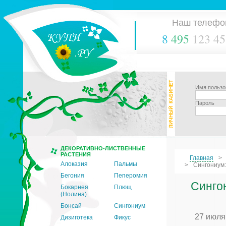
Наш телефо
8
495
123 45
Имя пользо
Пароль
ДЕКОРАТИВНО-ЛИСТВЕННЫЕ
РАСТЕНИЯ
Главная
Алоказия
Пальмы
Сингониум:
Бегония
Пеперомия
Синго
Бокарнея
Плющ
(Нолина)
Бонсай
Сингониум
27 июля
Дизиготека
Фикус