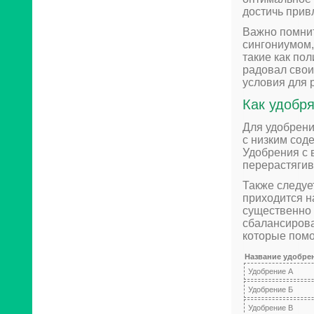
достичь прив
Важно помнит
сингониумом,
такие как по
радовал свои
условия для р
Как удобря
Для удобрени
с низким сод
Удобрения с 
перерастягив
Также следуе
приходится на
существенно 
сбалансирова
которые помо
Название удобре
Удобрение А
Удобрение Б
Удобрение В