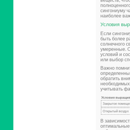
веществ, что
полноценного
сингониуму ч
наиболее ва
Условия выр
Если сингони
быть более р
солнечного с
умеренные. О
условий и со
или выбор сп
Важно помнит
определенные
обратить вни
необходимых 
учитывать фа
Условия выращи
Закрытое помеще
Открытый воздух
В зависимост
оптимальные 