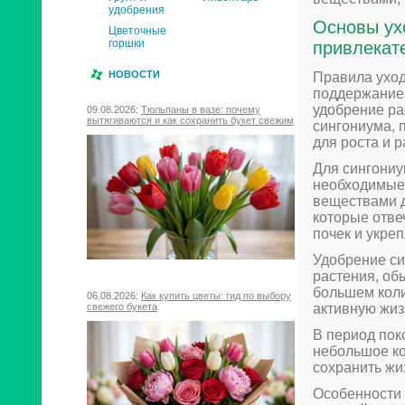
удобрения
Основы ух
Цветочные
горшки
привлекат
НОВОСТИ
Правила уход
поддержание 
удобрение ра
09.08.2026:
Тюльпаны в вазе: почему
вытягиваются и как сохранить букет свежим
сингониума, 
для роста и р
Для сингониу
необходимые
веществами д
которые отве
почек и укре
Удобрение си
растения, об
большем коли
06.08.2026:
Как купить цветы: гид по выбору
активную жиз
свежего букета
В период пок
небольшое ко
сохранить жи
Особенности 