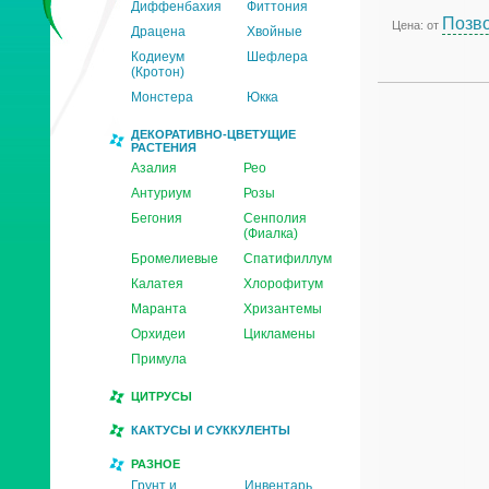
Диффенбахия
Фиттония
Позво
Цена: от
Драцена
Хвойные
Кодиеум
Шефлера
(Кротон)
Монстера
Юкка
ДЕКОРАТИВНО-ЦВЕТУЩИЕ
РАСТЕНИЯ
Азалия
Рео
Антуриум
Розы
Бегония
Сенполия
(Фиалка)
Бромелиевые
Спатифиллум
Калатея
Хлорофитум
Маранта
Хризантемы
Орхидеи
Цикламены
Примула
ЦИТРУСЫ
КАКТУСЫ И СУККУЛЕНТЫ
РАЗНОЕ
Грунт и
Инвентарь