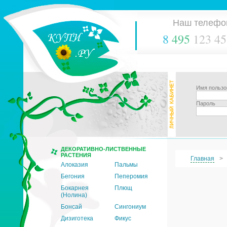
Наш телефо
8
495
123 45
Имя пользо
Пароль
ДЕКОРАТИВНО-ЛИСТВЕННЫЕ
РАСТЕНИЯ
Главная
Алоказия
Пальмы
Бегония
Пеперомия
Бокарнея
Плющ
(Нолина)
Бонсай
Сингониум
Дизиготека
Фикус