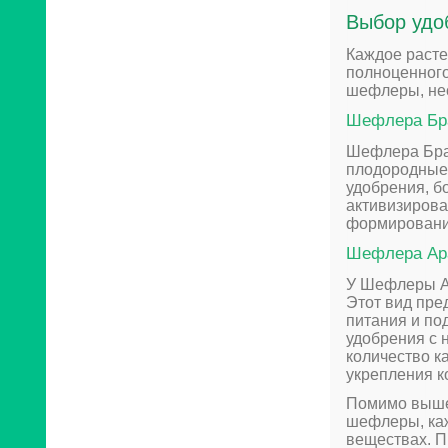
Выбор удо
Каждое расте
полноценного
шефлеры, нео
Шефлера Браз
Шефлера Бра
плодородные 
удобрения, б
активизирова
формировани
Шефлера Аран
У Шефлеры А
Этот вид пре
питания и по
удобрения с 
количество к
укрепления к
Помимо вышеу
шефлеры, ка
веществах. П