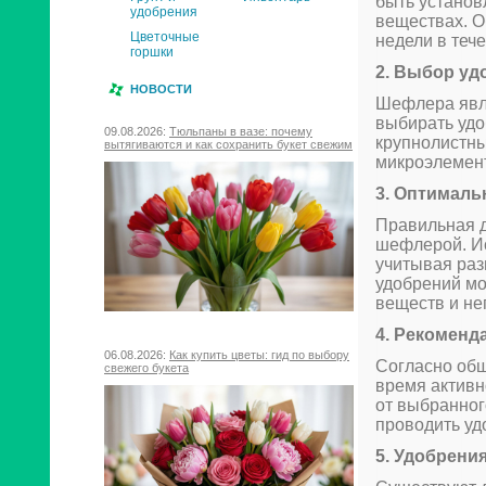
быть установ
удобрения
веществах. О
Цветочные
недели в теч
горшки
2. Выбор уд
НОВОСТИ
Шефлера явля
выбирать удо
09.08.2026:
Тюльпаны в вазе: почему
крупнолистны
вытягиваются и как сохранить букет свежим
микроэлемен
3. Оптималь
Правильная д
шефлерой. Ис
учитывая раз
удобрений мо
веществ и не
4. Рекоменд
06.08.2026:
Как купить цветы: гид по выбору
Согласно об
свежего букета
время активн
от выбранног
проводить удо
5. Удобрени