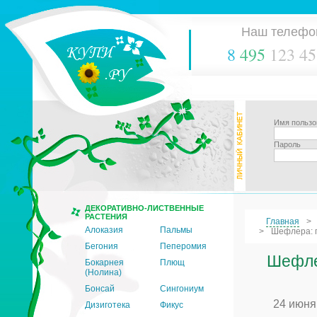
Наш телефо
8
495
123 45
Имя пользо
Пароль
ДЕКОРАТИВНО-ЛИСТВЕННЫЕ
РАСТЕНИЯ
Главная
Алоказия
Пальмы
Шефлера: п
Бегония
Пеперомия
Шефле
Бокарнея
Плющ
(Нолина)
Бонсай
Сингониум
24 июня
Дизиготека
Фикус