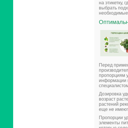
на этикетку, 
выбрать под
необходимые
Оптимальн
Перед примен
производител
пропорциям у
информации н
специалистом
Дозировка уд
возраст раст
растений рек
еще не имею
Пропорции уд
элементы пит
которые соде