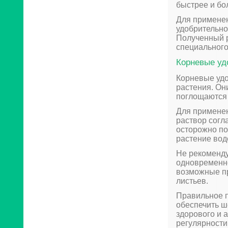
быстрее и бо
Для примене
удобрительно
Полученный р
специального
Корневые уд
Корневые удо
растения. Он
поглощаются 
Для применен
раствор согл
осторожно по
растение вод
Не рекоменду
одновременно
возможные п
листьев.
Правильное п
обеспечить 
здорового и 
регулярности