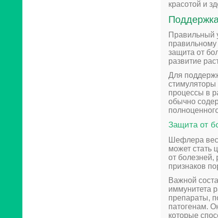
красотой и з
Поддержка
Правильный у
правильному 
защита от бо
развитие рас
Для поддержк
стимуляторы 
процессы в р
обычно соде
полноценного
Защита от б
Шефлера весь
может стать 
от болезней,
признаков по
Важной сост
иммунитета р
препараты, п
патогенам. О
которые спос