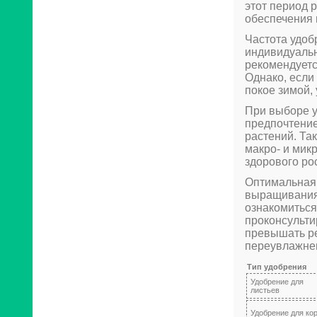
этот период 
обеспечения 
Частота удоб
индивидуальн
рекомендуетс
Однако, если
покое зимой,
При выборе 
предпочтени
растений. Та
макро- и мик
здорового ро
Оптимальная 
выращивания
ознакомиться
проконсульти
превышать ре
переувлажнен
Тип удобрения
Удобрение для
листьев
Удобрение для ко