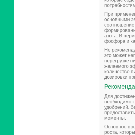
потребностям
При примене
основными эл
соотношение 
формирования
азота. В пер
фосфора и ка
Не рекоменду
это может нег
перегрузке п
желаемого эф
количество п
дозировки пр
Рекоменда
Для достиже
необходимо с
удобрений. В
предоставить
моменты.
Основное вре
роста, котор