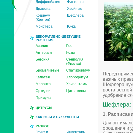
Диффенбахия
Фиттония
Драцена
Хвойные
Кодиеум
Шефлера
(Кротон)
Монстера
Юкка
ДЕКОРАТИВНО-ЦВЕТУЩИЕ
РАСТЕНИЯ
Азалия
Рео
Антуриум
Розы
Бегония
Сенполия
(Фиалка)
Бромелиевые
Спатифиллум
Перед примен
Калатея
Хлорофитум
важных прави
Маранта
Хризантемы
Шефлера нужд
роста весной 
Орхидеи
Цикламены
удобрение сл
Примула
Шефлера: 
ЦИТРУСЫ
1. Расписан
КАКТУСЫ И СУККУЛЕНТЫ
Для оптималь
РАЗНОЕ
орошения и у
Грунт и
Инвентарь