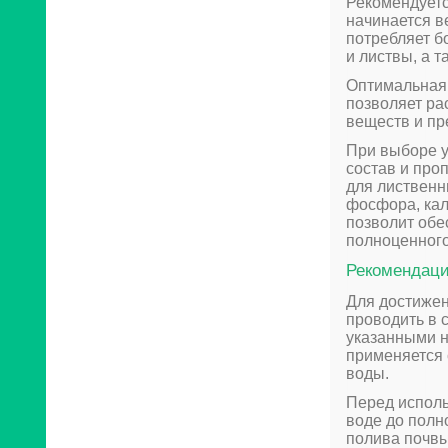
Рекомендуетс
начинается в
потребляет б
и листвы, а 
Оптимальная 
позволяет ра
веществ и пр
При выборе у
состав и про
для лиственн
фосфора, кал
позволит обе
полноценного
Рекомендаци
Для достижен
проводить в 
указанными н
применяется 
воды.
Перед исполь
воде до полн
полива почвы