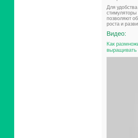
Для удобства
стимуляторы 
позволяют об
роста и разв
Видео:
Как размнож
выращивать