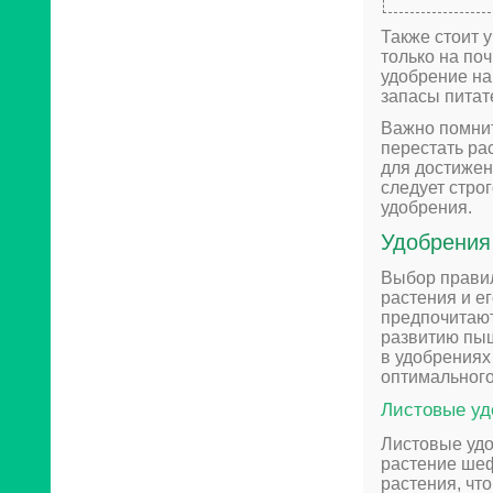
Также стоит 
только на по
удобрение на
запасы питат
Важно помнит
перестать ра
для достижен
следует стро
удобрения.
Удобрения
Выбор правил
растения и е
предпочитают
развитию пыш
в удобрениях
оптимального
Листовые уд
Листовые уд
растение шеф
растения, чт