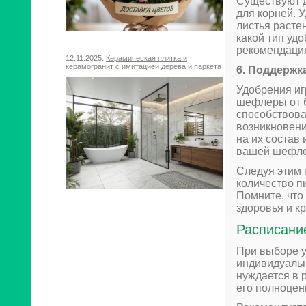
Существуют д
для корней. 
листья растен
какой тип уд
рекомендаци
12.11.2025:
Керамическая плитка и
керамогранит с имитацией дерева и паркета
6. Поддержк
Удобрения иг
шефлеры от 
способствова
возникновени
на их состав 
вашей шефл
Следуя этим 
количество п
Помните, что
здоровья и 
Расписани
При выборе 
индивидуальн
нуждается в 
его полноцен