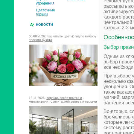
Рекомендуетс
удобрения
рассыпать во
Цветочные
активизирует
горшки
каждого раст
центральной 
НОВОСТИ
каждые 2-3 м
Особеннос
06.08.2026:
Как купить цветы: гид по выбору
свежего букета
Выбор прави
Одним из клю
выбор правил
все необходи
При выборе у
несколько фа
удобрения. О
такие как азо
магний, марг
12.11.2025:
Керамическая плитка и
керамогранит с имитацией дерева и паркета
растения все
Во-вторых, с
бромелиевых 
которые легк
систему раст
рост растени