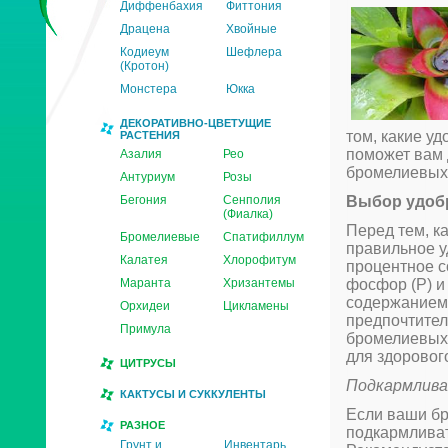
Диффенбахия
Фиттония
Драцена
Хвойные
Кодиеум
Шефлера
(Кротон)
Монстера
Юкка
ДЕКОРАТИВНО-ЦВЕТУЩИЕ
том, какие уд
РАСТЕНИЯ
поможет вам 
Азалия
Рео
бромелиевых 
Антуриум
Розы
Бегония
Сенполия
Выбор удоб
(Фиалка)
Перед тем, к
Бромелиевые
Спатифиллум
правильное у
Калатея
Хлорофитум
процентное с
Маранта
Хризантемы
фосфор (P) и
содержанием 
Орхидеи
Цикламены
предпочтител
Примула
бромелиевых 
для здоровог
ЦИТРУСЫ
Подкармлива
КАКТУСЫ И СУККУЛЕНТЫ
Если ваши бр
РАЗНОЕ
подкармливат
Грунт и
Инвентарь