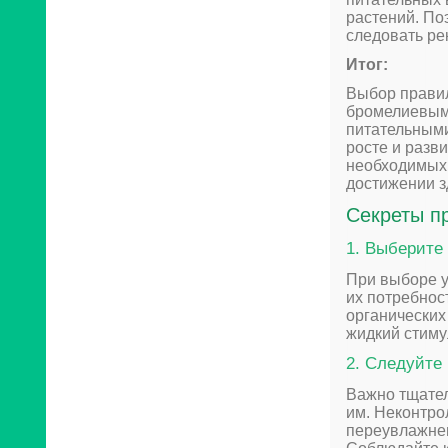
растений. По
следовать ре
Итог:
Выбор правил
бромелиевым
питательными
росте и разв
необходимых
достижении з
Секреты п
1. Выберите
При выборе у
их потребнос
органических
жидкий стиму
2. Следуйте
Важно тщател
им. Неконтро
переувлажнен