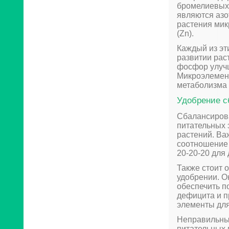
бромелиевых 
являются азот
растения мик
(Zn).
Каждый из эт
развитии рас
фосфор улучш
Микроэлемен
метаболизма 
Удобрение 
Сбалансирова
питательных 
растений. Ва
соотношение 
20-20-20 для
Также стоит 
удобрении. О
обеспечить п
дефицита и 
элементы для
Неправильный
питательных 