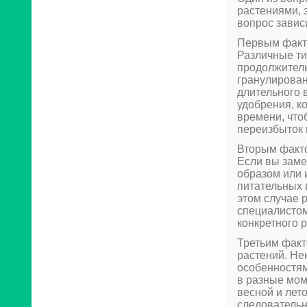
растениями, 
вопрос завис
Первым факто
Различные ти
продолжитель
гранулирован
длительного 
удобрения, к
времени, что
переизбыток 
Вторым факто
Если вы заме
образом или 
питательных 
этом случае 
специалистом
конкретного 
Третьим факт
растений. Н
особенностям
в разные мом
весной и лет
следовательн