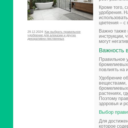
Кроме того, 
удобрения. Н
использовать
цветения – 
Важно также 
29.12.2024:
Как выбрать правильное
удобрение для алоказии и других
инструкции, 
декоративно-лиственных
могут негати
Важность 
Правильное у
бромелиевых 
повлиять на и
Удобрение о
веществами, 
бромелиевых,
растениях, г
Поэтому прав
здоровья и ро
Выбор прави
Для достижен
которое соде