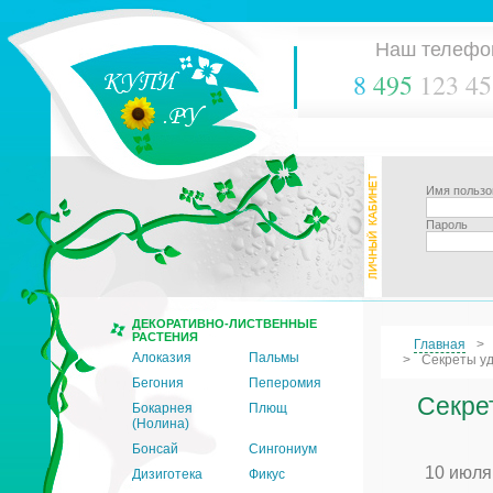
Наш телефо
8
495
123 45
Имя пользо
Пароль
ДЕКОРАТИВНО-ЛИСТВЕННЫЕ
РАСТЕНИЯ
Главная
Алоказия
Пальмы
Секреты уд
Бегония
Пеперомия
Секре
Бокарнея
Плющ
(Нолина)
Бонсай
Сингониум
10 июля
Дизиготека
Фикус