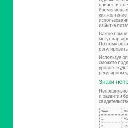
привести к п
бромелиевых.
как желтение
использовани
избытка пита
Важно помнит
могут варьир
Поэтому реко
регулировать
Используя оп
сможете подд
уровне. Будь
регулярном у
Знаки неп
Неправильное
и развитии б
свидетельств
Знак
Оп
1.
Же
2.
За