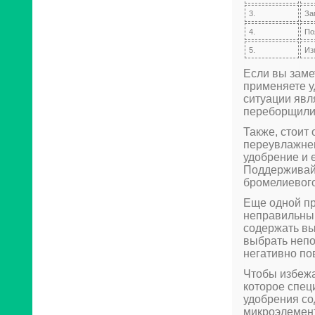
3.
За
4.
По
5.
Из
Если вы замет
применяете 
ситуации явл
переборщили 
Также, стоит
переувлажнен
удобрение и 
Поддерживай
бромелиевого
Еще одной пр
неправильный
содержать вы
выбрать непо
негативно по
Чтобы избежа
которое спец
удобрения со
микроэлемент