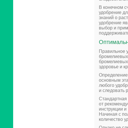
В конечном с
удобрение дл
знаний о рас
удобрение яв
выбор и прим
поддерживать
Оптимальн
Правильное у
бромелиевых 
бромелиевых 
здоровье и к
Определение 
основным эта
любого удобр
и следовать 
Стандартная 
от рекоменду
инструкции и
Начиная с по
количество у
Однако не сл