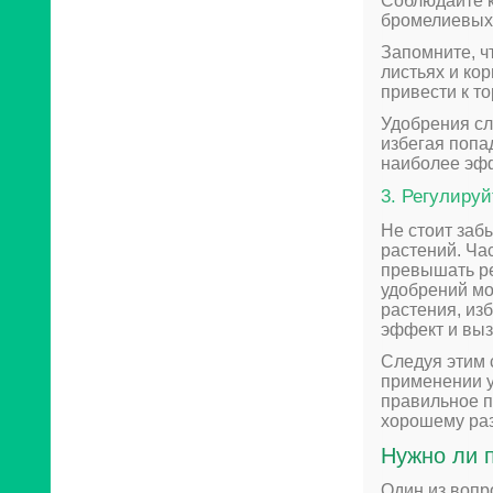
Соблюдайте к
бромелиевых
Запомните, ч
листьях и ко
привести к т
Удобрения сл
избегая попа
наиболее эфф
3. Регулиру
Не стоит заб
растений. Ча
превышать р
удобрений мо
растения, из
эффект и выз
Следуя этим 
применении у
правильное п
хорошему раз
Нужно ли 
Один из вопр