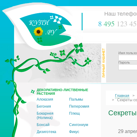
Наш телефо
8
495
123 45
Имя пользо
Пароль
ДЕКОРАТИВНО-ЛИСТВЕННЫЕ
РАСТЕНИЯ
Главная
Алоказия
Пальмы
Секреты со
Бегония
Пеперомия
Секреты 
Бокарнея
Плющ
(Нолина)
Бонсай
Сингониум
29 апре
Дизиготека
Фикус