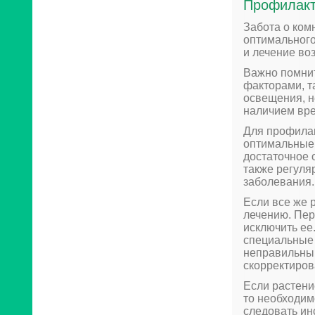
Профилакт
Забота о ком
оптимального
и лечение во
Важно помнит
факторами, т
освещения, н
наличием вре
Для профилак
оптимальные 
достаточное 
также регуля
заболевания.
Если все же 
лечению. Пер
исключить ее
специальные 
неправильны
скорректиров
Если растени
то необходим
следовать ин