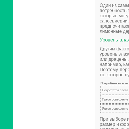
Один из самы
потребность 
которые могу
сансевиерии.
предпочитающ
лимонные де
Уровень вла
Другим факто
уровень влаж
или драцены,
например, как
Поэтому, пер
то, которое 
Потребность в о
Недостаток света
Яркое освещение
Яркое освещение
При выборе и
размер и фор