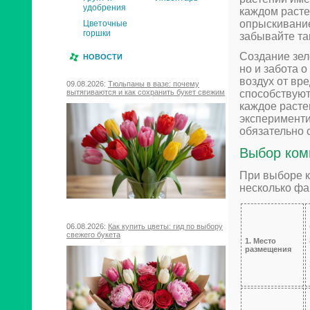
удобрения
каждом расте
опрыскивание
Цветочные
горшки
забывайте та
Создание зеле
НОВОСТИ
но и забота 
воздух от вр
09.08.2026:
Тюльпаны в вазе: почему
вытягиваются и как сохранить букет свежим
способствуют
каждое расте
эксперименти
обязательно 
Выбор ком
При выборе к
несколько фа
06.08.2026:
Как купить цветы: гид по выбору
свежего букета
1. Место
размещения