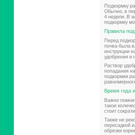
Подкормку ра
Обычно, в пер
4 недели. В з
подкормку мож
Правила под
Перед подкор
почва была в
инструкции н
удобрения и н
Раствор удоб
попадания на 
подкормки ра
равномерного
Время года 
Важно помнит
такое количе
стоит сократи
Также не рек
пересадкой и
обрезки корне