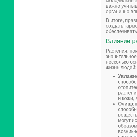
молодильные 
важно учитыв
органично вп
В итоге, пра
создать гармо
обеспечивать
Влияние р
Растения, по
значительное
несколько ос
жизнь людей:
Увлажн
способс
отопите
растени
и кожи,
Очищен
способн
веществ
могут и
образом
возникн
связанн