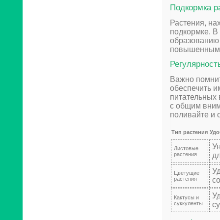
Подкормка р
Растения, на
подкормке. В
образованию 
повышенным 
Регулярност
Важно помнит
обеспечить и
питательных 
с общим вним
поливайте и 
Тип растения
Удо
У
Листовые
растения
д
У
Цветущие
растения
с
У
Кактусы и
суккуленты
с