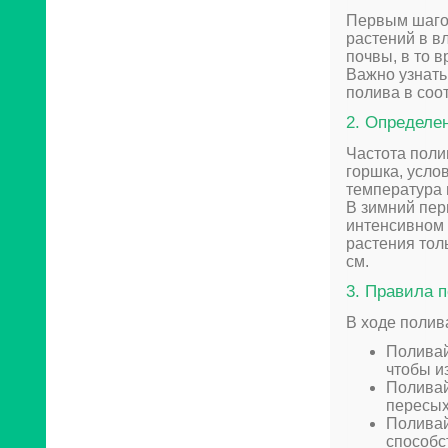
Первым шагом
растений в в
почвы, в то в
Важно узнать
полива в соо
2. Определе
Частота поли
горшка, усло
температура 
В зимний пер
интенсивном 
растения толь
см.
3. Правила 
В ходе полив
Поливай
чтобы и
Поливай
пересых
Поливай
способс