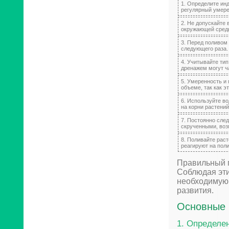
1. Определите ин
регулярный умере
2. Не допускайте
окружающей среды
3. Перед поливом
следующего раза.
4. Учитывайте тип
дренажем могут ч
5. Умеренность и
объеме, так как э
6. Используйте во
на корни растений
7. Постоянно след
скрученными, воз
8. Поливайте рас
реагируют на поли
Правильный п
Соблюдая эти
необходимую 
развития.
Основные 
1. Определе