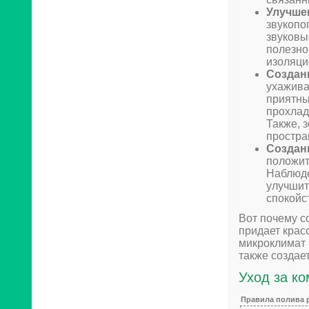
Улучшен
звукопо
звуковы
полезно
изоляци
Создан
ухажива
приятны
прохлад
Также, 
простра
Создан
положит
Наблюде
улучшит
спокойс
Вот почему с
придает красо
микроклимат 
также создае
Уход за к
Правила полива 