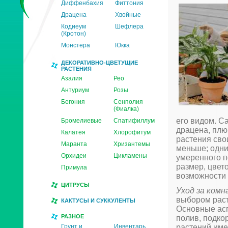
Диффенбахия
Фиттония
Драцена
Хвойные
Кодиеум
Шефлера
(Кротон)
Монстера
Юкка
ДЕКОРАТИВНО-ЦВЕТУЩИЕ
РАСТЕНИЯ
Азалия
Рео
Антуриум
Розы
Бегония
Сенполия
(Фиалка)
его видом. С
Бромелиевые
Спатифиллум
драцена, плю
Калатея
Хлорофитум
растения сво
Маранта
Хризантемы
меньше; одни
Орхидеи
Цикламены
умеренного п
размер, цвет
Примула
возможности 
ЦИТРУСЫ
Уход за ком
выбором раст
КАКТУСЫ И СУККУЛЕНТЫ
Основные асп
РАЗНОЕ
полив, подко
Грунт и
Инвентарь
растений име