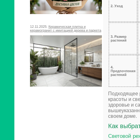
2. Уход
12.11.2025:
Керамическая плитка и
керамогранит с имитацией дерева и паркета
3. Размер
растений
4.
Предпочтения
растений
Подходящее р
красоты и св
здоровье и с
вышеуказанны
своем доме.
Как выбра
Световой р