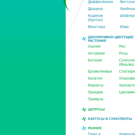
Диффенбахия
Фиттони
Драцена
Хвойны
Кодиеум
Шефлер
(Кротон)
Монстера
Юкка
ДЕКОРАТИВНО-ЦВЕТУЩИЕ
РАСТЕНИЯ
Азалия
Рео
Антуриум
Розы
Бегония
Сенполи
(Фиалка)
Бромелиевые
Спатифи
Калатея
Хлорофи
Маранта
Хризант
Орхидеи
Цикламе
Примула
ЦИТРУСЫ
КАКТУСЫ И СУККУЛЕНТЫ
РАЗНОЕ
Грунт и
Инвента