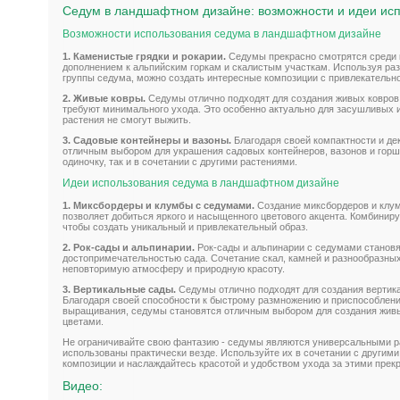
Седум в ландшафтном дизайне: возможности и идеи ис
Возможности использования седума в ландшафтном дизайне
1. Каменистые грядки и рокарии.
Седумы прекрасно смотрятся среди 
дополнением к альпийским горкам и скалистым участкам. Используя ра
группы седума, можно создать интересные композиции с привлекательной
2. Живые ковры.
Седумы отлично подходят для создания живых ковров
требуют минимального ухода. Это особенно актуально для засушливых и
растения не смогут выжить.
3. Садовые контейнеры и вазоны.
Благодаря своей компактности и де
отличным выбором для украшения садовых контейнеров, вазонов и горшк
одиночку, так и в сочетании с другими растениями.
Идеи использования седума в ландшафтном дизайне
1. Миксбордеры и клумбы с седумами.
Создание миксбордеров и клу
позволяет добиться яркого и насыщенного цветового акцента. Комбиниру
чтобы создать уникальный и привлекательный образ.
2. Рок-сады и альпинарии.
Рок-сады и альпинарии с седумами станов
достопримечательностью сада. Сочетание скал, камней и разнообразны
неповторимую атмосферу и природную красоту.
3. Вертикальные сады.
Седумы отлично подходят для создания вертика
Благодаря своей способности к быстрому размножению и приспособлен
выращивания, седумы становятся отличным выбором для создания живы
цветами.
Не ограничивайте свою фантазию - седумы являются универсальными р
использованы практически везде. Используйте их в сочетании с другим
композиции и наслаждайтесь красотой и удобством ухода за этими пре
Видео: