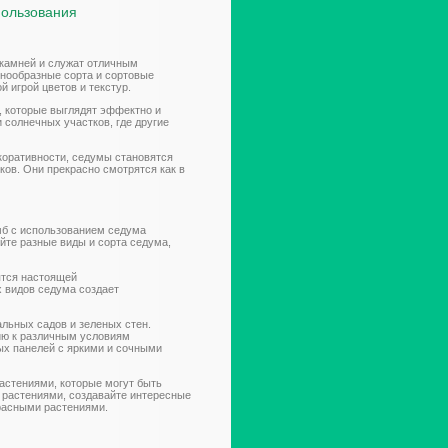
пользования
камней и служат отличным
знообразные сорта и сортовые
 игрой цветов и текстур.
, которые выглядят эффектно и
 солнечных участков, где другие
коративности, седумы становятся
ов. Они прекрасно смотрятся как в
мб с использованием седума
йте разные виды и сорта седума,
ятся настоящей
х видов седума создает
льных садов и зеленых стен.
ию к различным условиям
х панелей с яркими и сочными
астениями, которые могут быть
и растениями, создавайте интересные
красными растениями.