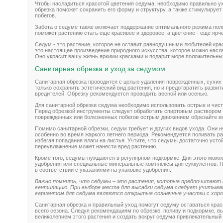
Чтобы насладиться красотой цветения седума, необходимо правильно у
обрезка поможет сохранить его форму и структуру, а также стимулируе
побегов.
Забота о седуме также включает поддержание оптимального режима поли
поможет растению стать еще красивее и здоровее, а цветение - еще ярч
Седум - это растение, которое не оставит равнодушными любителей кра
это настоящее произведение природного искусства, которое можно насла
Оно украсит вашу жизнь яркими красками и подарит море положительны
Санитарная обрезка и уход за седумом
Санитарная обрезка проводится с целью удаления поврежденных, сухих 
только сохранить эстетический вид растения, но и предотвратить разви
вредителей. Обрезку рекомендуется проводить весной или осенью.
Для санитарной обрезки седума необходимо использовать острые и чис
Перед обрезкой инструменты следует обработать спиртовым раствором 
поврежденных или болезненных побегов острым движением обрезайте их
Помимо санитарной обрезки, седум требует и других видов ухода. Они 
особенно во время жаркого летнего периода. Рекомендуется поливать ра
избегая попадания влаги на листья. Учтите, что седумы достаточно усто
переувлажнение может нанести вред растению.
Кроме того, седумы нуждаются в регулярном подкормке. Для этого можн
удобрения или специальные минеральные комплексы для суккулентов. П
в соответствии с указаниями на упаковке удобрения.
Важно помнить, что седумы – это растения, которые предпочитают 
вентиляцию. При выборе места для высадки седума следует учитыв
вариантом для седума являются открытые солнечные участки с хор
Санитарная обрезка и правильный уход помогут седуму оставаться кра
всего сезона. Следуя рекомендациям по обрезке, поливу и подкормке, 
великолепием этого растения и создать вокруг седума привлекательный 