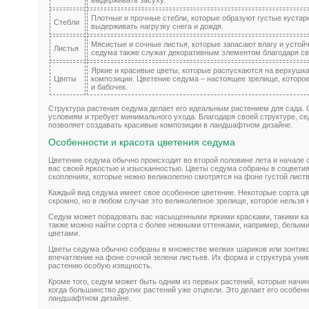
выдерживать засуху.
Плотные и прочные стебли, которые образуют густые кустар
Стебли
выдерживать нагрузку снега и дождя.
Мясистые и сочные листья, которые запасают влагу и устой
Листья
седума также служат декоративным элементом благодаря с
Яркие и красивые цветы, которые распускаются на верхушк
Цветы
композиции. Цветение седума – настоящее зрелище, которое
и бабочек.
Структура растения седума делает его идеальным растением для сада. 
условиям и требует минимального ухода. Благодаря своей структуре, с
позволяет создавать красивые композиции в ландшафтном дизайне.
Особенности и красота цветения седума
Цветение седума обычно происходит во второй половине лета и начале о
вас своей яркостью и изысканностью. Цветы седума собраны в соцветия
скоплениях, которые нежно великолепно смотрятся на фоне густой лист
Каждый вид седума имеет свое особенное цветение. Некоторые сорта цв
скромно, но в любом случае это великолепное зрелище, которое нельзя н
Седум может порадовать вас насыщенными яркими красками, такими как
также можно найти сорта с более нежными оттенками, например, белы
цветами.
Цветы седума обычно собраны в множестве мелких шариков или зонтико
впечатление на фоне сочной зелени листьев. Их форма и структура уни
растению особую изящность.
Кроме того, седум может быть одним из первых растений, которые начина
когда большинство других растений уже отцвели. Это делает его особен
ландшафтном дизайне.