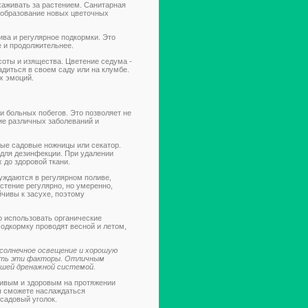
хаживать за растением. Санитарная
т образование новых цветочных
ва и регулярное подкормки. Это
е и продолжительнее.
соты и изящества. Цветение седума -
диться в своем саду или на клумбе.
х эмоций.
и больных побегов. Это позволяет не
тие различных заболеваний и
тые садовые ножницы или секатор.
для дезинфекции. При удалении
 до здоровой ткани.
нуждаются в регулярном поливе,
стение регулярно, но умеренно,
йчивы к засухе, поэтому
о использовать органические
одкормку проводят весной и летом,
солнечное освещение и хорошую
ать эти факторы. Отличным
ошей дренажной системой.
сивым и здоровым на протяжении
вы сможете наслаждаться
садовый уголок.