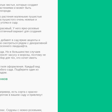
атые листья, которые создают
растениями и может быть
изгороди.
о растения маленькие пушистые
ма пушистого очень нежные и
уголка в саду.
красивый. У него ярко-розовые
 отличный вариант для создания
добавят в сад яркие акценты и
но смотреться рядом с декоративной
 осеннего ландшафта.
ода. Но в большинстве случаев
носят засуху и морозы, поэтому не
ор для тех, кто хочет иметь
 стиля оформления. Каждый вид
бого сада. Подберите один из
садом.
енков
пример, есть сорта с красно-
центом в вашем саду и привлекут
я вас. Седумы с нежно-розовыми,