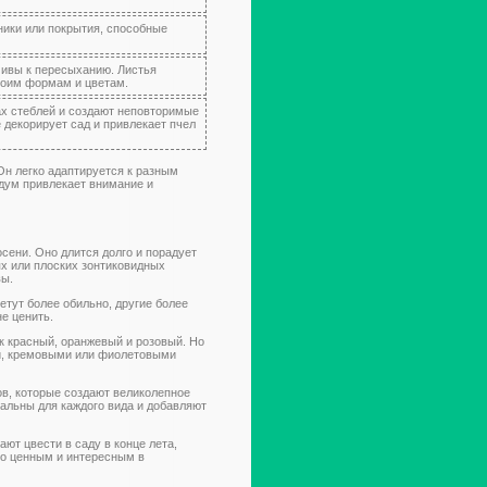
ники или покрытия, способные
чивы к пересыханию. Листья
воим формам и цветам.
ах стеблей и создают неповторимые
 декорирует сад и привлекает пчел
Он легко адаптируется к разным
едум привлекает внимание и
сени. Оно длится долго и порадует
х или плоских зонтиковидных
вы.
етут более обильно, другие более
е ценить.
 красный, оранжевый и розовый. Но
ми, кремовыми или фиолетовыми
в, которые создают великолепное
кальны для каждого вида и добавляют
ют цвести в саду в конце лета,
но ценным и интересным в