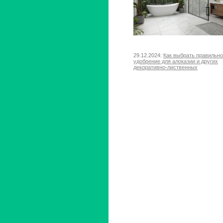
29.12.2024:
Как выбрать правильн
удобрение для алоказии и других
декоративно-лиственных