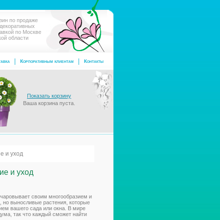
зин по продаже
 декоративных
тавкой по Москве
кой области
авка
Корпоративным клиентам
Контакты
Показать корзину
Ваша корзина пуста.
е и уход
ие и уход
 очаровывает своим многообразием и
, но выносливые растения, которые
ием вашего сада или окна. В мире
ума, так что каждый сможет найти