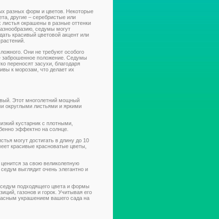
х разных форм и цветов. Некоторые
ета, другие – серебристые или
ых листья окрашены в разные оттенки
разнообразию, седумы могут
здать красивый цветовой акцент или
 растений.
сложного. Они не требуют особого
е заброшенное положение. Седумы
гко переносят засухи, благодаря
ивы к морозам, что делает их
вый. Этот многолетний мощный
ми округлыми листьями и яркими
изкий кустарник с плотными,
бенно эффектно на солнце.
стья могут достигать в длину до 10
меет красивые красноватые цветы,
й ценится за свою великолепную
 седум выглядит очень элегантно и
ь седум подходящего цвета и формы
иций, газонов и горок. Учитывая его
красным украшением вашего сада на