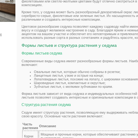
фиолетовыми или светло-желтыми цветами будут отлично смотреться в
композициях.
Кроме того, у седума может быть разнообразный декоративный окрас ли
серебристо-серые, фиолетовые или зеленые листья. Их насыщенность и 
различными и создавать интересные композиции.
Цветовое разнообразие седума позволяет каждому садоводу найти именн
вкусу и создадут желаемое настроение в саду. Благодаря ярким и нежн
акцентом на вашем участке и обеспечит его неповторимым и привлекат
ое
использовать разные сорта в разных сочетаниях и радуйтесь красоте, к
Формы листьев и структура растения у седума
Формы листьев седума
Современные виды седума имеют разнообразные формы листьев. Наиб
включают:
Овальные листья, которые обычно собраны в розетки;
Ланцетные листья, узкие и острые на конце;
Лопатевидные листья, похожие на лопату, с широкими основания
Шаровидные листья, компактные и округлые;
Зубчатые листья, с мелкими зубчиками по краям.
Форма листьев зависит от вида седума и индивидуальных особенностей
листьев позволяет создавать интересные и оригинальные композиции в с
Структура растения седума
Седум имеет структуру растения, позволяющую ему выдерживать небла
свою красоту. Основные части растения включают:
Часть
Описание
растения
Мощные и прочные корни, которые обеспечивают растению 
Корни