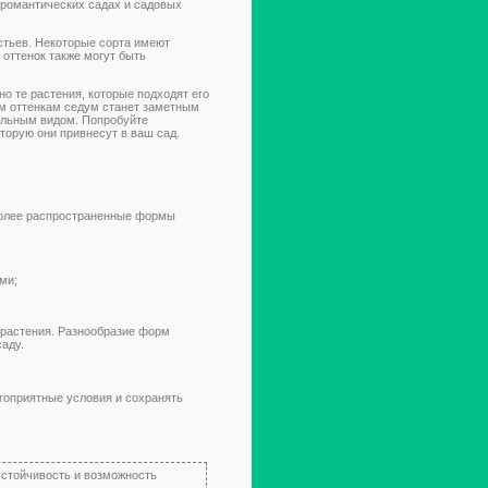
 романтических садах и садовых
стьев. Некоторые сорта имеют
оттенок также могут быть
о те растения, которые подходят его
ым оттенкам седум станет заметным
ельным видом. Попробуйте
оторую они привнесут в ваш сад.
олее распространенные формы
ми;
 растения. Разнообразие форм
аду.
гоприятные условия и сохранять
устойчивость и возможность