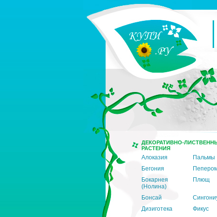
ДЕКОРАТИВНО-ЛИСТВЕНН
РАСТЕНИЯ
Алоказия
Пальмы
Бегония
Пеперо
Бокарнея
Плющ
(Нолина)
Бонсай
Сингони
Дизиготека
Фикус