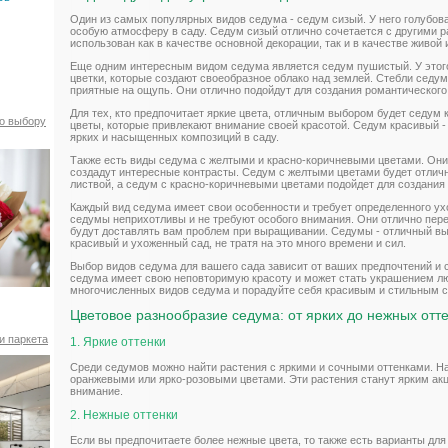
Один из самых популярных видов седума - седум сизый. У него голубов
особую атмосферу в саду. Седум сизый отлично сочетается с другими 
использован как в качестве основной декорации, так и в качестве живой 
Еще одним интересным видом седума является седум пушистый. У этог
цветки, которые создают своеобразное облако над землей. Стебли седу
приятные на ощупь. Они отлично подойдут для создания романтического 
Для тех, кто предпочитает яркие цвета, отличным выбором будет седум 
по выбору
цветы, которые привлекают внимание своей красотой. Седум красивый -
ярких и насыщенных композиций в саду.
Также есть виды седума с желтыми и красно-коричневыми цветами. Они 
создадут интересные контрасты. Седум с желтыми цветами будет отлич
листвой, а седум с красно-коричневыми цветами подойдет для создания
Каждый вид седума имеет свои особенности и требует определенного ух
седумы неприхотливы и не требуют особого внимания. Они отлично пере
будут доставлять вам проблем при выращивании. Седумы - отличный выб
красивый и ухоженный сад, не тратя на это много времени и сил.
Выбор видов седума для вашего сада зависит от ваших предпочтений и
седума имеет свою неповторимую красоту и может стать украшением лю
многочисленных видов седума и порадуйте себя красивым и стильным 
Цветовое разнообразие седума: от ярких до нежных отт
и паркета
1. Яркие оттенки
Среди седумов можно найти растения с яркими и сочными оттенками. На
оранжевыми или ярко-розовыми цветами. Эти растения станут ярким ак
внимание.
2. Нежные оттенки
Если вы предпочитаете более нежные цвета, то также есть варианты дл