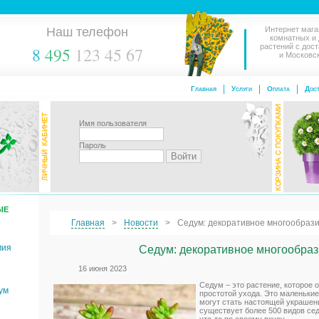
Наш телефон
Интернет мага
комнатных и
растений с дос
8
495
123 45 67
и Московс
Главная
Услуги
Оплата
Дост
Имя пользователя
Пароль
ЫЕ
Главная
Новости
Седум: декоративное многообрази
мия
Седум: декоративное многообраз
16 июня 2023
Седум – это растение, которое
ум
простотой ухода. Это маленькие
могут стать настоящей украшен
существует более 500 видов сед