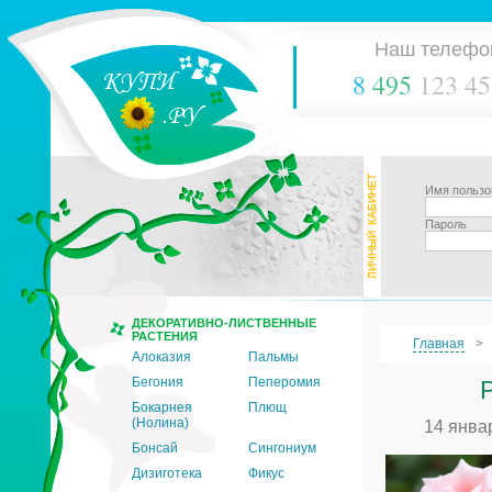
Наш телефо
8
495
123 45
Имя пользо
Пароль
ДЕКОРАТИВНО-ЛИСТВЕННЫЕ
РАСТЕНИЯ
Главная
Алоказия
Пальмы
Бегония
Пеперомия
Бокарнея
Плющ
(Нолина)
14 янва
Бонсай
Сингониум
Дизиготека
Фикус