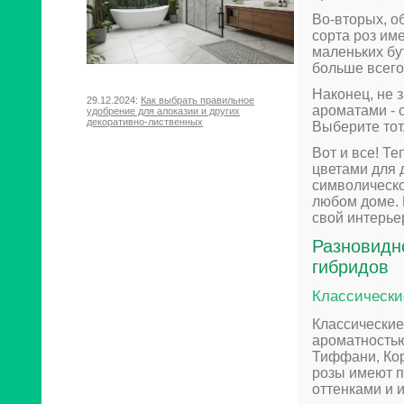
Во-вторых, о
сорта роз им
маленьких бу
больше всего
Наконец, не 
29.12.2024:
Как выбрать правильное
ароматами - 
удобрение для алоказии и других
декоративно-лиственных
Выберите тот
Вот и все! Т
цветами для 
символическо
любом доме. 
свой интерье
Разновидно
гибридов
Классически
Классические
ароматностью
Тиффани, Кор
розы имеют п
оттенками и 