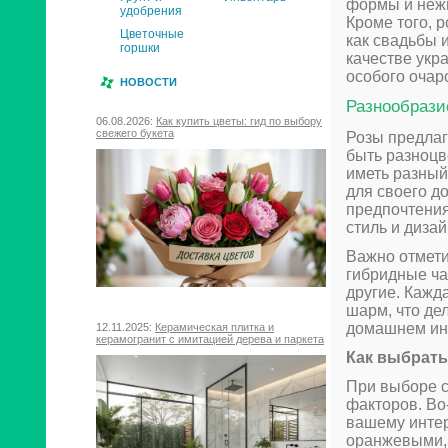
формы и нежн
удобрения
Кроме того, 
Цветочные
как свадьбы 
горшки
качестве укр
особого очар
НОВОСТИ
Разнообрази
06.08.2026:
Как купить цветы: гид по выбору
свежего букета
Розы предлаг
быть разноцв
иметь разный
для своего д
предпочтения
стиль и дизай
Важно отмети
гибридные ча
другие. Кажд
шарм, что де
домашнем ин
12.11.2025:
Керамическая плитка и
керамогранит с имитацией дерева и паркета
Как выбрать
При выборе с
факторов. Во
вашему интер
оранжевыми, 