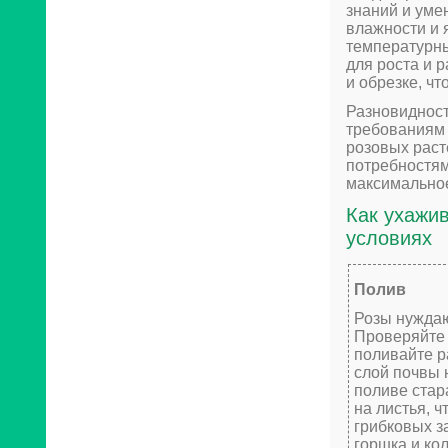
знаний и уме
влажности и 
температурны
для роста и 
и обрезке, чт
Разновидност
требованиям 
розовых раст
потребностям
максимально
Как ухажи
условиях
Полив
Розы нуждаю
Проверяйте 
поливайте р
слой почвы 
поливе стар
на листья, 
грибковых з
горшка и ко