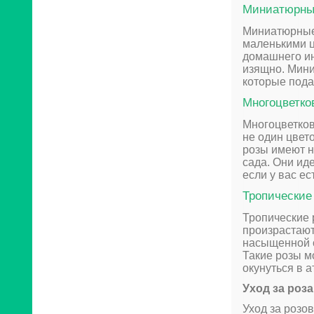
Миниатюрны
Миниатюрные
маленькими ц
домашнего ин
изящно. Мин
которые пода
Многоцветко
Многоцветков
не один цвет
розы имеют н
сада. Они ид
если у вас е
Тропические
Тропические 
произрастают
насыщенной о
Такие розы м
окунуться в а
Уход за роз
Уход за розо