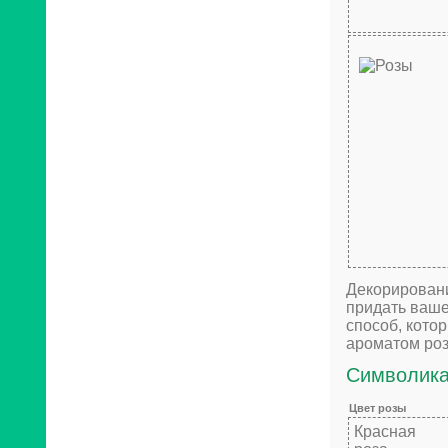
Декорировани
придать ваше
способ, кото
ароматом роз
Символика 
Цвет розы
Красная