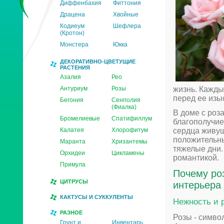
Диффенбахия
Фиттония
Драцена
Хвойные
Кодиеум
Шефлера
(Кротон)
Монстера
Юкка
ДЕКОРАТИВНО-ЦВЕТУЩИЕ
РАСТЕНИЯ
Азалия
Рео
Антуриум
Розы
жизнь. Кажды
перед ее изы
Бегония
Сенполия
(Фиалка)
В доме с роз
Бромелиевые
Спатифиллум
благополучие
Калатея
Хлорофитум
сердца живущ
положительны
Маранта
Хризантемы
тяжелые дни.
Орхидеи
Цикламены
романтикой.
Примула
Почему ро
ЦИТРУСЫ
интерьера
КАКТУСЫ И СУККУЛЕНТЫ
Нежность и 
РАЗНОЕ
Розы - симво
Грунт и
Инвентарь