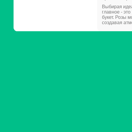
Выбирая идеа
главное - эт
букет. Розы 
создавая атм