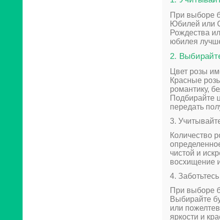
При выборе б
Юбилей или С
Рождества ил
юбилея лучше
2. Выбирайт
Цвет розы им
Красные розы
романтику, бе
Подбирайте ц
передать пол
3. Учитывайте
Количество р
определенное
чистой и иск
восхищение и
4. Заботьтесь
При выборе б
Выбирайте бу
или пожелтев
яркости и кра