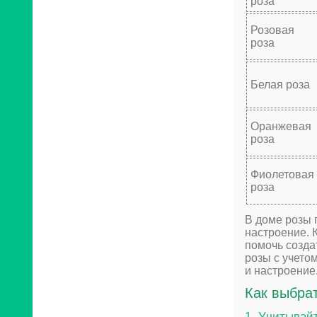
роза
Розовая
роза
Белая роза
Оранжевая
роза
Фиолетовая
роза
В доме розы п
настроение. 
помочь созда
розы с учето
и настроение
Как выбрат
1. Учитывай