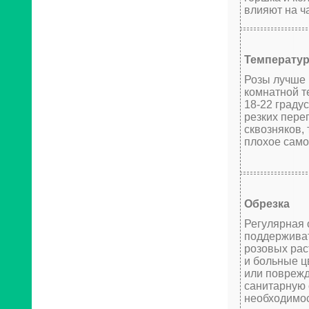
влияют на ч
Температу
Розы лучше 
комнатной т
18-22 граду
резких пере
сквозняков, 
плохое само
Обрезка
Регулярная 
поддерживат
розовых рас
и больные ц
или поврежд
санитарную 
необходимос