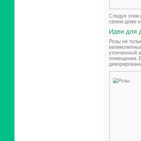
Следуя этим 
своем доме н
Идеи для 
Розы не тольк
великолепным
утонченный а
помещении. В
декорировани