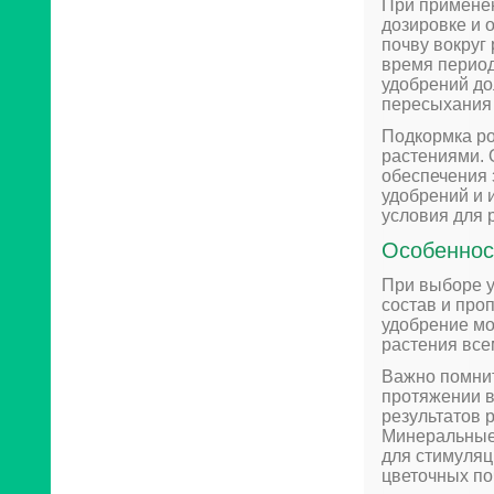
При применен
дозировке и 
почву вокруг
время период
удобрений до
пересыхания 
Подкормка ро
растениями. 
обеспечения 
удобрений и 
условия для 
Особеннос
При выборе у
состав и про
удобрение мо
растения все
Важно помнит
протяжении в
результатов 
Минеральные 
для стимуляц
цветочных по