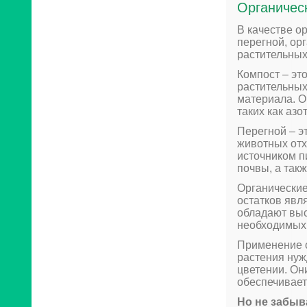
Органичес
В качестве о
перегной, ор
растительных
Компост – эт
растительных
материала. О
таких как азо
Перегной – э
животных отх
источником п
почвы, а так
Органические
остатков явл
обладают выс
необходимых 
Применение о
растения нуж
цветении. Он
обеспечивает
Но не забыв