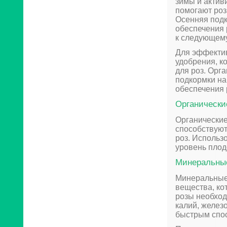
зимы и актив
помогают роз
Осенняя подк
обеспечения 
к следующему
Для эффектив
удобрения, к
для роз. Орга
подкормки на
обеспечения
Органически
Органические
способствуют
роз. Использ
уровень плод
Минеральные
Минеральные
вещества, ко
розы необход
калий, желез
быстрым спос