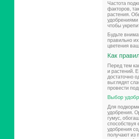
Частота подк
факторов, та
растения. Об
удобрениями 
чтобы укрепи
Будьте внима
правильно их
цветения ваш
Как прави
Перед тем ка
и растений. 
достаточно о
выглядят сла
провести под
Выбор удоб
Для подкормк
удобрения. О
гумус, обога
способствуя 
удобрения со
получают из 