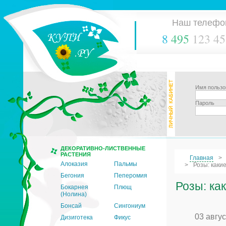
Наш телефо
8
495
123 45
Имя пользо
Пароль
ДЕКОРАТИВНО-ЛИСТВЕННЫЕ
РАСТЕНИЯ
Главная
Алоказия
Пальмы
Розы: каки
Бегония
Пеперомия
Розы: ка
Бокарнея
Плющ
(Нолина)
Бонсай
Сингониум
03 авгу
Дизиготека
Фикус