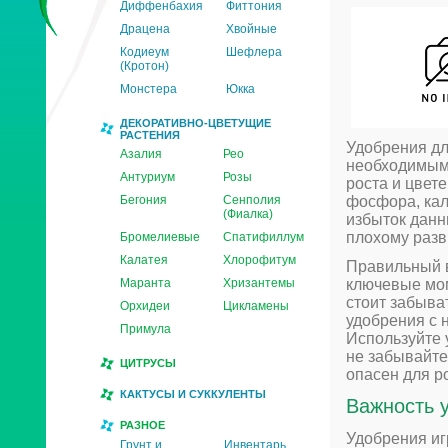
Диффенбахия
Фиттония
Драцена
Хвойные
Кодиеум
Шефлера
(Кротон)
Монстера
Юкка
ДЕКОРАТИВНО-ЦВЕТУЩИЕ
РАСТЕНИЯ
Удобрения дл
Азалия
Рео
необходимым
Антуриум
Розы
роста и цвет
Бегония
Сенполия
фосфора, кал
(Фиалка)
избыток данн
плохому разви
Бромелиевые
Спатифиллум
Калатея
Хлорофитум
Правильный в
Маранта
Хризантемы
ключевые мом
стоит забыват
Орхидеи
Цикламены
удобрения с 
Примула
Используйте 
не забывайте
ЦИТРУСЫ
опасен для ро
КАКТУСЫ И СУККУЛЕНТЫ
Важность 
РАЗНОЕ
Удобрения иг
Грунт и
Инвентарь