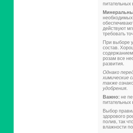
питательных 
Минеральны
необходимых 
обеспечивают
действуют мг
требовать то
При выборе у
состав. Хоро
содержанием 
розам все не
развития.
Однако пере
химические 
также ознак
удобрения.
Важно:
не пе
питательных 
Выбор правил
здорового ро
полив, так ч
влажности по