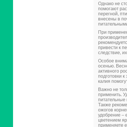
Однако не ст
помогают рас
перегной, пт
внесены в по
питательным
При применен
производител
рекомендуетс
привести к п
следствие, и
Особое внима
осенью. Весн
активного ро
подготовки к
калия помогу
Важно не тол
применить. У
питательные 
Также рекоме
ожогов корне
удобрение – 
цветением яр
применяете е