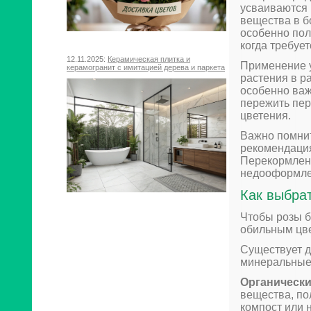
усваиваются 
вещества в 
особенно пол
когда требуе
12.11.2025:
Керамическая плитка и
Применение у
керамогранит с имитацией дерева и паркета
растения в р
особенно важ
пережить пер
цветения.
Важно помнит
рекомендация
Перекормленн
недооформлен
Как выбра
Чтобы розы б
обильным цве
Существует д
минеральные
Органически
вещества, по
компост или