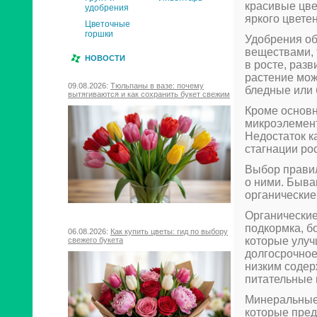
красивые цве
удобрения
яркого цвете
Цветочные
горшки
Удобрения о
веществами, 
НОВОСТИ
в росте, разв
растение мож
09.08.2026:
Тюльпаны в вазе: почему
бледные или 
вытягиваются и как сохранить букет свежим
Кроме основн
микроэлемент
Недостаток к
стагнации ро
Выбор правил
о ними. Быва
органические
Органические
подкормка, б
06.08.2026:
Как купить цветы: гид по выбору
которые улуч
свежего букета
долгосрочное
низким содер
питательные 
Минеральные 
которые пред