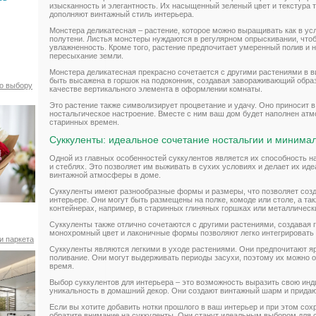
изысканность и элегантность. Их насыщенный зеленый цвет и текстура 
дополняют винтажный стиль интерьера.
Монстера деликатесная – растение, которое можно выращивать как в усл
полутени. Листья монстеры нуждаются в регулярном опрыскивании, что
увлажненность. Кроме того, растение предпочитает умеренный полив и 
пересыхание земли.
Монстера деликатесная прекрасно сочетается с другими растениями в 
быть высажена в горшок на подоконник, создавая завораживающий образ
по выбору
качестве вертикального элемента в оформлении комнаты.
Это растение также символизирует процветание и удачу. Оно приносит в
ностальгическое настроение. Вместе с ним ваш дом будет наполнен ат
старинных времен.
Суккуленты: идеальное сочетание ностальгии и минима
Одной из главных особенностей суккулентов является их способность н
и стеблях. Это позволяет им выживать в сухих условиях и делает их и
винтажной атмосферы в доме.
Суккуленты имеют разнообразные формы и размеры, что позволяет созд
интерьере. Они могут быть размещены на полке, комоде или столе, а та
контейнерах, например, в старинных глиняных горшках или металлическ
Суккуленты также отлично сочетаются с другими растениями, создавая
монохромный цвет и лаконичные формы позволяют легко интегрировать 
и паркета
Суккуленты являются легкими в уходе растениями. Они предпочитают я
поливание. Они могут выдерживать периоды засухи, поэтому их можно о
время.
Выбор суккулентов для интерьера – это возможность выразить свою инд
уникальность в домашний декор. Они создают винтажный шарм и придаю
Если вы хотите добавить нотки прошлого в ваш интерьер и при этом со
обратите внимание на суккуленты. Они станут идеальным выбором для 