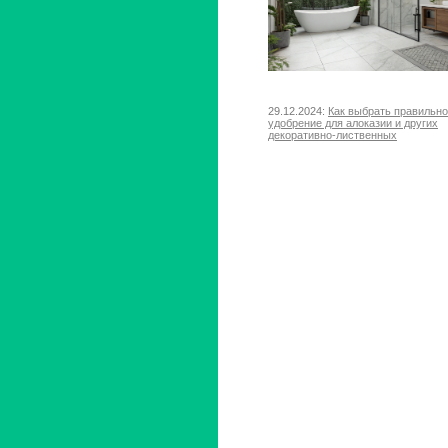
29.12.2024:
Как выбрать правильн
удобрение для алоказии и других
декоративно-лиственных