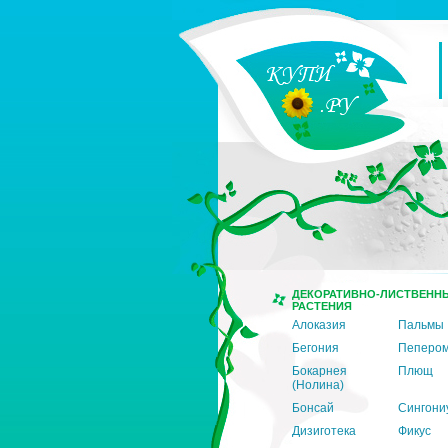
ДЕКОРАТИВНО-ЛИСТВЕНН
РАСТЕНИЯ
Алоказия
Пальмы
Бегония
Пеперо
Бокарнея
Плющ
(Нолина)
Бонсай
Сингони
Дизиготека
Фикус