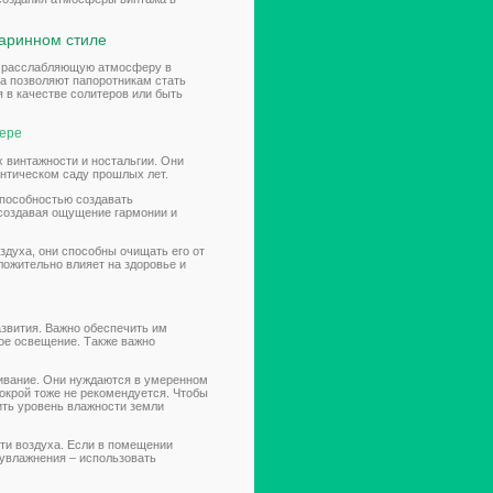
аринном стиле
т расслабляющую атмосферу в
ра позволяют папоротникам стать
 в качестве солитеров или быть
ьере
 винтажности и ностальгии. Они
нтическом саду прошлых лет.
способностью создавать
 создавая ощущение гармонии и
духа, они способны очищать его от
ложительно влияет на здоровье и
звития. Важно обеспечить им
ное освещение. Также важно
ливание. Они нуждаются в умеренном
окрой тоже не рекомендуется. Чтобы
рить уровень влажности земли
ти воздуха. Если в помещении
 увлажнения – использовать