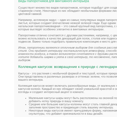
Виды папоротников для винтажного интерьера
Существует множество видов папоротников, которые подойдут для соз
старинном стиле. Некоторые из них обладают необычными формами лист
цветовой гаммой.
Например, асплениум нидус – один из самых популярных видов папоротн
листья, которые создают впечатление нежной зеленой глади. Еще одни
натальская папоротниковидная – это самый крупный вид папоротника, 
которые выглядят особенно элегантно в винтажных интерьерах.
Папоротники отлично сочетаются с другими растениями, например, с цв
можно использовать в качестве декораций для полок, столов или подвес
подвесов. Важно только подобрать правильную композицию и место для 
Итак, папоротники являются отличным выбором для создания расс
стиле. Они придают интерьеру ностальгическую атмосферу, способ
влажности воздуха, а также великолепно сочетаются с другими раст
хотите добавить шарма и уюта в свой интерьер, то несомненно, па
выбором.
Коллекция кактусов: возвращение к природе с легенда
Кактусы - это растения с необычной формой и текстурой, которые прекр
Они представлены в различных размерах и оттенках зелени, что позвол
вашего интерьера.
Коллекция кактусов может включать разнообразные виды, от маленьких к
кактусов-колонн. Каждый из них обладает своей уникальной красотой и 
взгляды и создают интересный акцент в комнате.
Маленькие кактусы-шары могут быть расположены на оконной по
добавить нотку природы в вашу комнату.
Средние или большие кактусы-колонны могут стать главной деко
заполнив пространство и придающая стиль вашему интерьеру.
Некоторые виды кактусов имеют причудливую форму, напомина
скульптуры, что добавит оригинальности в ваш дизайн.