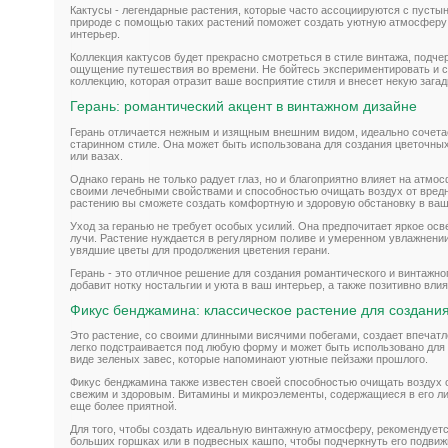
Кактусы - легендарные растения, которые часто ассоциируются с пустын
природе с помощью таких растений поможет создать уютную атмосферу 
интерьер.
Коллекция кактусов будет прекрасно смотреться в стиле винтажа, подче
ощущение путешествия во времени. Не бойтесь экспериментировать и 
коллекцию, которая отразит ваше восприятие стиля и внесет некую загад
Герань: романтический акцент в винтажном дизайне
Герань отличается нежным и изящным внешним видом, идеально сочета
старинном стиле. Она может быть использована для создания цветочны
или вазах.
Однако герань не только радует глаз, но и благоприятно влияет на атм
своими лечебными свойствами и способностью очищать воздух от вред
растению вы сможете создать комфортную и здоровую обстановку в ва
Уход за геранью не требует особых усилий. Она предпочитает яркое ос
лучи. Растение нуждается в регулярном поливе и умеренном увлажнении
увядшие цветы для продолжения цветения герани.
Герань - это отличное решение для создания романтического и винтажно
добавит нотку ностальгии и уюта в ваш интерьер, а также позитивно вли
Фикус бенджамина: классическое растение для создани
Это растение, со своими длинными висячими побегами, создает впечатл
легко подстраивается под любую форму и может быть использовано для
виде зеленых завес, которые напоминают уютные пейзажи прошлого.
Фикус бенджамина также известен своей способностью очищать воздух о
свежим и здоровым. Витамины и микроэлементы, содержащиеся в его л
еще более приятной.
Для того, чтобы создать идеальную винтажную атмосферу, рекомендуе
больших горшках или в подвесных кашпо, чтобы подчеркнуть его подвиж