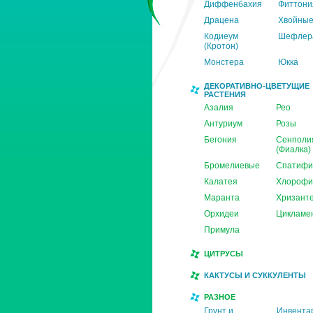
Диффенбахия
Фиттони
Драцена
Хвойны
Кодиеум
Шефлер
(Кротон)
Монстера
Юкка
ДЕКОРАТИВНО-ЦВЕТУЩИЕ
РАСТЕНИЯ
Азалия
Рео
Антуриум
Розы
Бегония
Сенполи
(Фиалка)
Бромелиевые
Спатифи
Калатея
Хлорофи
Маранта
Хризант
Орхидеи
Цикламе
Примула
ЦИТРУСЫ
КАКТУСЫ И СУККУЛЕНТЫ
РАЗНОЕ
Грунт и
Инвента