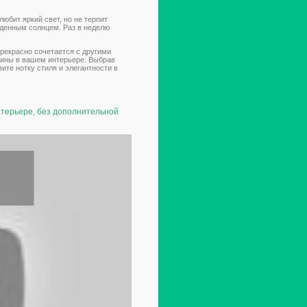
юбит яркий свет, но не терпит
уденным солнцем. Раз в неделю
прекрасно сочетается с другими
рины в вашем интерьере. Выбрав
ите нотку стиля и элегантности в
нтерьере, без дополнительной