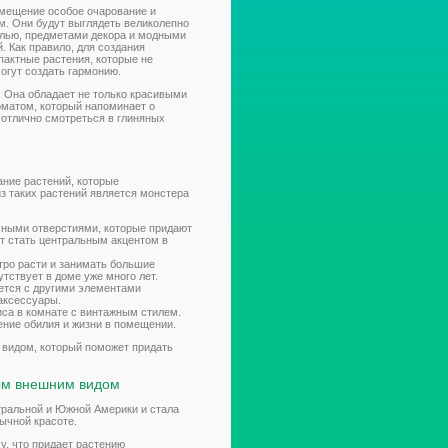
омещение особое очарование и
. Они будут выглядеть великолепно
елью, предметами декора и модными
 Как правило, для создания
пактные растения, которые не
огут создать гармонию.
ь. Она обладает не только красивыми
оматом, который напоминает о
 отлично смотреться в глиняных
ание растений, которые
 таких растений является монстера
чными отверстиями, которые придают
ет стать центральным акцентом в
тро расти и занимать большие
тствует в доме уже много лет.
ется с другими элементами
 аксессуары.
иса в комнате с винтажным стилем.
ние обилия и жизни в помещении.
 видом, который поможет придать
ым внешним видом
тральной и Южной Америки и стала
ычной красоте.
, что придает растению