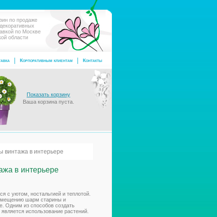
зин по продаже
 декоративных
тавкой по Москве
кой области
авка
Корпоративным клиентам
Контакты
Показать корзину
Ваша корзина пуста.
ы винтажа в интерьере
ажа в интерьере
ся с уютом, ностальгией и теплотой.
омещению шарм старины и
. Одним из способов создать
 является использование растений.