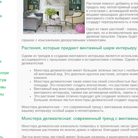
я
Растения помогут добавить в п
придать ему неповторимый шарм
е
в сочетании с антикварной меб
вещами прошедших десятилетий.
а
винтажного стиля выбирают ком
создадут перегруженность и пом
Одно из таких растений - геран
цветами, но и великолепным ар
далеком прошлом. Герань будет
горшках с изысканными декоративными элементами.
Растения, которые придают винтажный шарм интерьеру
Одним из трендов в создании винтажного интерьера является использов
ассоциируются с прошлыми эпохами и историческими стилями. Одним из
я
деликатесная.
Монстера деликатесная имеет большие зеленые листья с необы
ллум
ей винтажный вид. Это довольно крупное растение, которое мож
комнате.
тум
Монстера деликатесная также известна своей способностью быс
площади. Это позволяет создать впечатление, что растение прису
емы
Винтажный вид монстеры деликатесной особенно хорошо сочета
винтажного интерьера, такими как антикварная мебель, лампы и
ны
Это растение также отлично подходит для создания зеленого оаз
Большие зеленые листья монстеры деликатесной создают ощуще
Монстера деликатесная – это современный тренд с винтажным внешним
вашему интерьеру особый шарм и неповторимость.
Монстера деликатесная: современный тренд с винтажн
Монстера деликатесная изначально появилась в тропических лесах Цен
популярным растением во многих домах и офисах благодаря своей необ
рь
Листья монстеры листовой имеют большие размеры и вырезанную форму