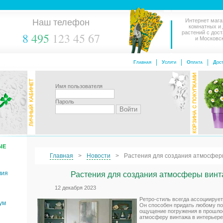
Наш телефон
Интернет мага
комнатных и
растений с дос
8
495
123 45 67
и Московс
Главная
Услуги
Оплата
Дост
Имя пользователя
Пароль
ЫЕ
Главная
Новости
Растения для создания атмосфер
мия
Растения для создания атмосферы винт
12 декабря 2023
Ретро-стиль всегда ассоциирует
ум
Он способен придать любому п
ощущение погружения в прошлое
атмосферу винтажа в интерьере