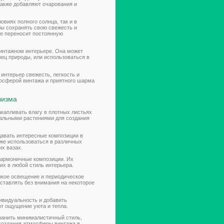
также добавляют очарования и
овиях полного солнца, так и в
бы сохранять свою свежесть и
не переносит постоянную
винтажном интерьере. Она может
ец природы, или использоваться в
 интерьер свежесть, легкость и
мосферой винтажа и приятного шарма
лизма
акапливать влагу в плотных листьях
деальными растениями для создания
авать интересные композиции в
кже использоваться в различных
их вазах.
 гармоничные композиции. Их
их в любой стиль интерьера.
ркое освещение и периодическое
ставлять без внимания на некоторое
ивидуальность и добавить
т ощущение уюта и тепла.
хранить минималистичный стиль,
создания атмосферы винтажа в