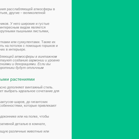
дания расслабляющей атмосферы в
ьев, другие – великолепной
иков. У него широкие и густые
м интересным видом является
с крупными пышными листьями,
етками или суккулентами. Также их
ить на потолок с помощью горшков и
них в интерьере.
лабляющей атмосферы в винтажном
ствуют созданию гармонии и уровню
ениями и декорациями. Если вы
поротники будут отличным
рными растениями
асно дополняют винтажный стиль.
яет выбрать идеальное сочетание для
актусов-шаров, до гигантских
особенностями, которые привлекают
доконнике или на полке, чтобы
ративной деталью в комнате,
ющую различные животные или