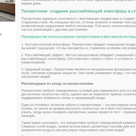
вашем доме.
Папоротники: создание расслабляющей атмосферы в ст
Папоротники идеально сочетаются с винтажными предметами и создаю
старинном стиле. Их изящные листья, оттенки зеленого и нежная тексту
великолепным украшением любого интерьера. Они могут использоваться
частью композиций с другими растениями.
ое
Преимущества использования папоротников в винтажном интер
1. Ностальгическая атмосфера: Папоротники придают помещению воздух
вызывают ощущение, что вы находитесь в старинном особняке или рома
2. Расслабляющий эффект: Листья папоротников обладают уникальной 
расслабляющую атмосферу. Они помогают снизить стресс и усталость,
умиротворения.
3. Здоровый воздух: Папоротники являются натуральными фильтрами воз
пыли, токсинов и вредных веществ. Они также увлажняют воздух, что по
настроение людей.
Рекомендации по уходу за папоротниками
Папоротники требуют определенных условий для нормального роста и ра
достаточное количество света, однако они не переносят прямое солнеч
поддерживать влажность почвы и окружающей среды.
Один из основных аспектов заботы о папоротниках – это регулярное по
поливе, их земля не должна высыхать полностью, но и быть постоянно м
узнать, когда нужно поливать папоротник, можно провести тест – прове
пальцем.
Также важно учитывать, что папоротники требуют определенной влажнос
слишком сухой воздух, можно использовать различные способы для его
увлажнители воздуха или регулярно опрыскивать растения водой.