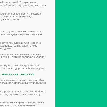
ей и экзотикой. Возвращение к
и добавить нотку приключения в ваш
ркивая его особенности и создавая
создавать свою уникальную
ку в вашу жизнь.
ется с декоративными объектами в
х композиций в старинных горшках
осферу в помещении. Она известна
ных веществ. Благодаря этому
шем доме.
вещение, но не прямые солнечные
 почвы. Также не забывайте удалять
го акцента в вашем дизайне. Она
яет на ваше здоровье и благополучие.
я винтажных пейзажей
ение живого шторма в воздухе. Оно
 создания потрясающих композиций в
т вредных веществ, делая его более
истьях, сделают вашу атмосферу
тся выращивать фикус бенджамина в
ность и создать впечатление