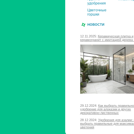
удобрения
Цветочные
горшки
НОВОСТИ
12.11.2025:
Керамическая плитка и
керамогранит с имитацией дерева 
29.12.2024:
Как выбрать правильн
удобрение для алоказии и других
декоративно-лиственных
28.12.2024:
Удобрения для азалии: 
выбрать правильные для максима
цветения