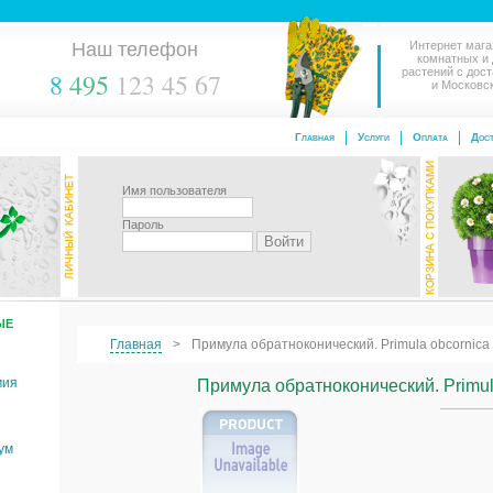
Наш телефон
Интернет мага
комнатных и
растений с дос
8
495
123 45 67
и Московс
Главная
Услуги
Оплата
Дост
Имя пользователя
Пароль
ЫЕ
Главная
Примула обратноконический. Primula obcornica
мия
Примула обратноконический. Primul
ум