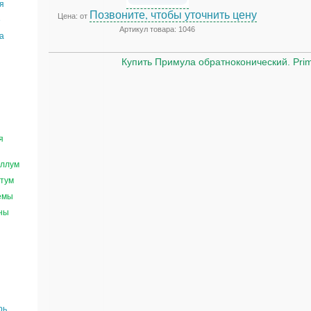
я
Позвоните, чтобы уточнить цену
Цена: от
е
Артикул товара: 1046
а
Купить Примула обратноконический. Prim
я
ллум
тум
емы
ны
рь