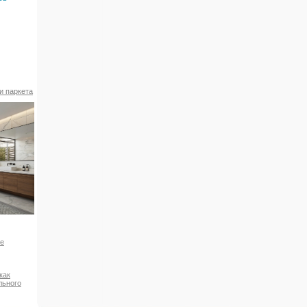
и паркета
ое
как
льного