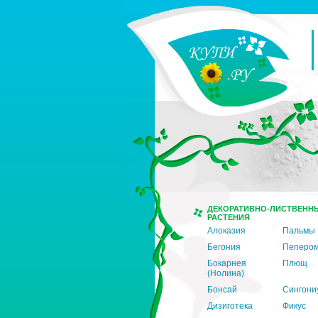
ДЕКОРАТИВНО-ЛИСТВЕНН
РАСТЕНИЯ
Алоказия
Пальмы
Бегония
Пеперо
Бокарнея
Плющ
(Нолина)
Бонсай
Сингони
Дизиготека
Фикус