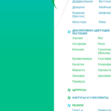
Диффенбахия
Фиттони
Драцена
Хвойны
Кодиеум
Шефлер
(Кротон)
Монстера
Юкка
ДЕКОРАТИВНО-ЦВЕТУЩИЕ
РАСТЕНИЯ
Азалия
Рео
Антуриум
Розы
Бегония
Сенполи
(Фиалка)
Бромелиевые
Спатифи
Калатея
Хлорофи
Маранта
Хризант
Орхидеи
Цикламе
Примула
ЦИТРУСЫ
КАКТУСЫ И СУККУЛЕНТЫ
РАЗНОЕ
Грунт и
Инвента