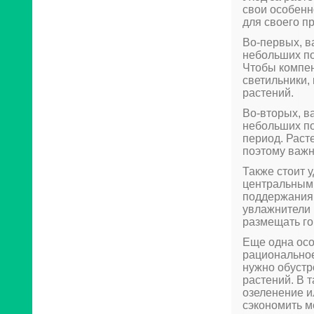
свои особенн
для своего п
Во-первых, в
небольших по
Чтобы компен
светильники,
растений.
Во-вторых, в
небольших по
период. Раст
поэтому важн
Также стоит 
центральным 
поддержания 
увлажнители 
размещать го
Еще одна осо
рациональное
нужно обустр
растений. В 
озеленение и
сэкономить м