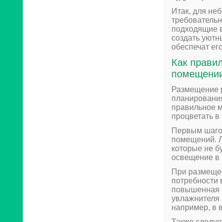
Итак, для не
требовательн
подходящие в
создать уютн
обеспечат ег
Как прави
помещени
Размещение 
планирования
правильное м
процветать в
Первым шаго
помещений. Л
которые не б
освещение в 
При размеще
потребности 
повышенная в
увлажнителя 
например, в 
Также следуе