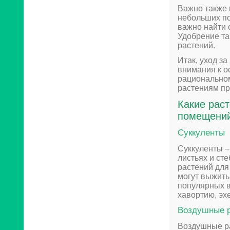
Важно также 
небольших по
важно найти 
Удобрение та
растений.
Итак, уход з
внимания к о
рациональном
растениям пр
Какие рас
помещени
Суккуленты
Суккуленты –
листьях и ст
растений для
могут выжить
популярных в
хавортию, эх
Воздушные 
Воздушные ра