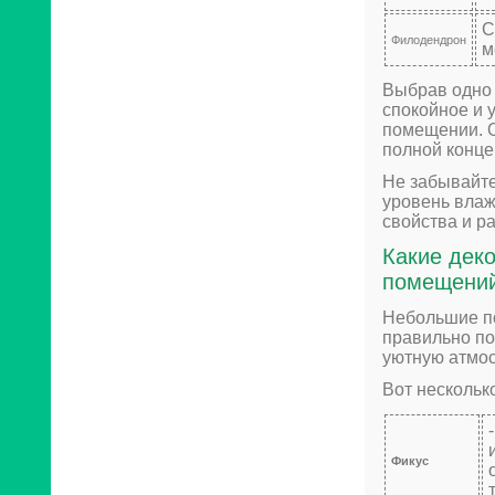
С
Филодендрон
м
Выбрав одно 
спокойное и
помещении. О
полной конце
Не забывайте
уровень влаж
свойства и р
Какие дек
помещени
Небольшие по
правильно по
уютную атмос
Вот нескольк
Фикус