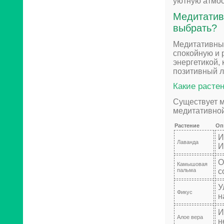
уютную атмо
Медитатив
выбрать?
Медитативные
спокойную и 
энергетикой,
позитивный л
Какие расте
Существует м
медитативной
Растение
Оп
И
Лаванда
И
О
Камышовая
пальма
с
У
Фикус
н
И
Алое вера
н