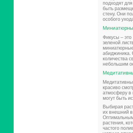
подходят для
быть размещ
стену. Они по
особого уход
Миниатюрны
Фикусы – это
зеленой лист
миниатюрные 
абиджиника. 
количества с
небольшим о
Медитативны
Медитативные
красиво смот
атмосферу в
могут быть и
Выбирая раст
их внешний в
Оптимальным
растения, ко
частого поли