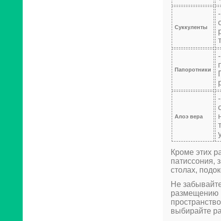
Суккуленты
Папоротники
Алоэ вера
Кроме этих р
патиссония, 
столах, подо
Не забывайте
размещению р
пространство
выбирайте ра