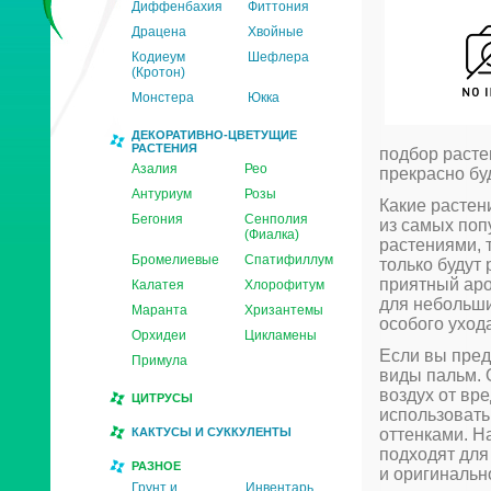
Диффенбахия
Фиттония
Драцена
Хвойные
Кодиеум
Шефлера
(Кротон)
Монстера
Юкка
ДЕКОРАТИВНО-ЦВЕТУЩИЕ
РАСТЕНИЯ
подбор расте
Азалия
Рео
прекрасно бу
Антуриум
Розы
Какие растен
Бегония
Сенполия
из самых поп
(Фиалка)
растениями, т
Бромелиевые
Спатифиллум
только будут 
приятный аро
Калатея
Хлорофитум
для небольши
Маранта
Хризантемы
особого уход
Орхидеи
Цикламены
Если вы пред
Примула
виды пальм. 
воздух от вр
ЦИТРУСЫ
использовать
КАКТУСЫ И СУККУЛЕНТЫ
оттенками. Н
подходят для
РАЗНОЕ
и оригинальн
Грунт и
Инвентарь