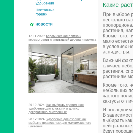
удобрения
Какие рас
Цветочные
При выборе р
горшки
несколько ва
пропорционал
НОВОСТИ
растения, на
Кроме того, 
12.11.2025:
Керамическая плитка и
керамогранит с имитацией дерева и паркета
мало естеств
в условиях н
аспидистры.
Важный факто
случаев небо
растения, сп
растениям мо
Кроме того, 
небольших по
частого поли
кактусы отли
29.12.2024:
Как выбрать правильное
удобрение для алоказии и других
И последним 
декоративно-лиственных
В зависимост
28.12.2024:
Удобрения для азалии: как
выбирать как 
выбрать правильные для максимального
нейтральные.
цветения
будут хороши