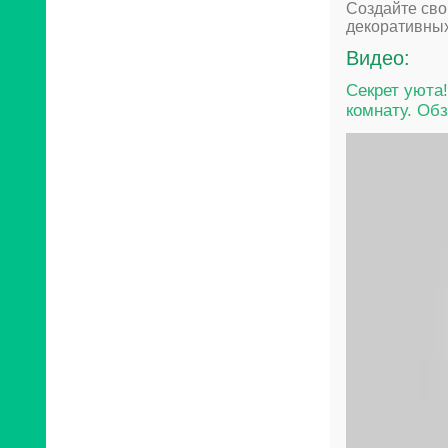
Создайте св
декоративных
Видео:
Секрет уюта
комнату. Обз