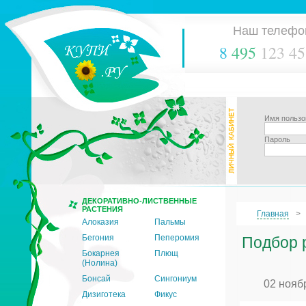
Наш телефо
8
495
123 45
Имя пользо
Пароль
ДЕКОРАТИВНО-ЛИСТВЕННЫЕ
РАСТЕНИЯ
Главная
Алоказия
Пальмы
Бегония
Пеперомия
Подбор 
Бокарнея
Плющ
(Нолина)
Бонсай
Сингониум
02 нояб
Дизиготека
Фикус