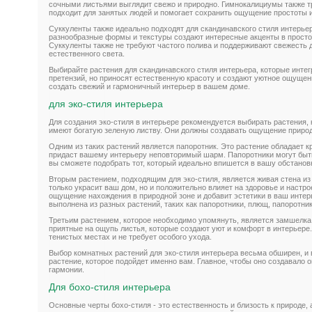
сочными листьями выглядит свежо и природно. Гимнокалициумы также т
подходит для занятых людей и помогает сохранить ощущение простоты и
Суккуленты также идеально подходят для скандинавского стиля интерье
разнообразные формы и текстуры создают интересные акценты в прост
Суккуленты также не требуют частого полива и поддерживают свежесть
естественного света.
Выбирайте растения для скандинавского стиля интерьера, которые интег
претензий, но приносят естественную красоту и создают уютное ощущен
создать свежий и гармоничный интерьер в вашем доме.
для эко-стиля интерьера
Для создания эко-стиля в интерьере рекомендуется выбирать растения, 
имеют богатую зеленую листву. Они должны создавать ощущение природ
Одним из таких растений является папоротник. Это растение обладает к
придаст вашему интерьеру неповторимый шарм. Папоротники могут быть
вы сможете подобрать тот, который идеально впишется в вашу обстановк
Вторым растением, подходящим для эко-стиля, является живая стена из 
только украсит ваш дом, но и положительно влияет на здоровье и настр
ощущение нахождения в природной зоне и добавит эстетики в ваш интер
выполнена из разных растений, таких как папоротники, плющ, папоротник
Третьим растением, которое необходимо упомянуть, является замшелка.
приятные на ощупь листья, которые создают уют и комфорт в интерьере
тенистых местах и не требует особого ухода.
Выбор комнатных растений для эко-стиля интерьера весьма обширен, и 
растение, которое подойдет именно вам. Главное, чтобы оно создавало
гармонии.
Для бохо-стиля интерьера
Основные черты бохо-стиля - это естественность и близость к природе,