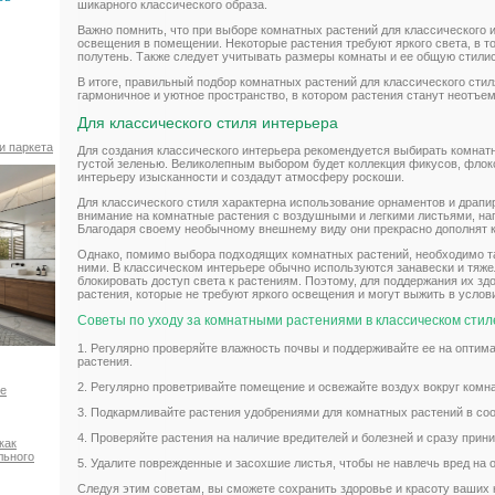
шикарного классического образа.
Важно помнить, что при выборе комнатных растений для классического 
освещения в помещении. Некоторые растения требуют яркого света, в т
полутень. Также следует учитывать размеры комнаты и ее общую стилис
В итоге, правильный подбор комнатных растений для классического стил
гармоничное и уютное пространство, в котором растения станут неотъе
Для классического стиля интерьера
и паркета
Для создания классического интерьера рекомендуется выбирать комна
густой зеленью. Великолепным выбором будет коллекция фикусов, флокс
интерьеру изысканности и создадут атмосферу роскоши.
Для классического стиля характерна использование орнаментов и драпир
внимание на комнатные растения с воздушными и легкими листьями, нап
Благодаря своему необычному внешнему виду они прекрасно дополнят к
Однако, помимо выбора подходящих комнатных растений, необходимо та
ними. В классическом интерьере обычно используются занавески и тяж
блокировать доступ света к растениям. Поэтому, для поддержания их з
растения, которые не требуют яркого освещения и могут выжить в услов
Советы по уходу за комнатными растениями в классическом стил
1. Регулярно проверяйте влажность почвы и поддерживайте ее на оптим
растения.
2. Регулярно проветривайте помещение и освежайте воздух вокруг комн
ое
3. Подкармливайте растения удобрениями для комнатных растений в соо
4. Проверяйте растения на наличие вредителей и болезней и сразу прин
как
льного
5. Удалите поврежденные и засохшие листья, чтобы не навлечь вред на 
Следуя этим советам, вы сможете сохранить здоровье и красоту ваших 