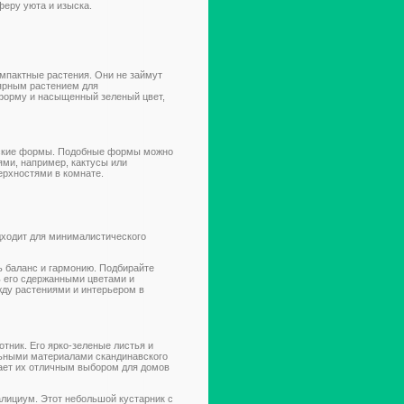
феру уюта и изыска.
мпактные растения. Они не займут
лярным растением для
форму и насыщенный зеленый цвет,
еские формы. Подобные формы можно
ми, например, кактусы или
ерхностями в комнате.
дходит для минималистического
ь баланс и гармонию. Подбирайте
ь его сдержанными цветами и
ду растениями и интерьером в
тник. Его ярко-зеленые листья и
ьными материалами скандинавского
лает их отличным выбором для домов
алициум. Этот небольшой кустарник с