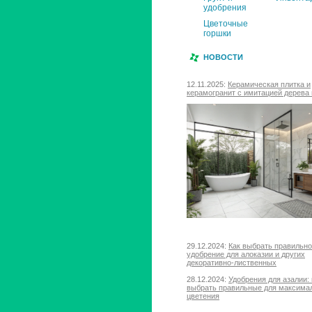
удобрения
Цветочные
горшки
НОВОСТИ
12.11.2025:
Керамическая плитка и
керамогранит с имитацией дерева 
29.12.2024:
Как выбрать правильн
удобрение для алоказии и других
декоративно-лиственных
28.12.2024:
Удобрения для азалии: 
выбрать правильные для максима
цветения