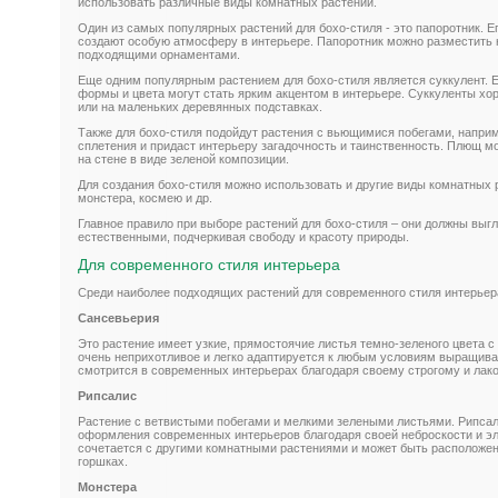
использовать различные виды комнатных растений.
Один из самых популярных растений для бохо-стиля - это папоротник. Е
создают особую атмосферу в интерьере. Папоротник можно разместить н
подходящими орнаментами.
Еще одним популярным растением для бохо-стиля является суккулент. Е
формы и цвета могут стать ярким акцентом в интерьере. Суккуленты х
или на маленьких деревянных подставках.
Также для бохо-стиля подойдут растения с вьющимися побегами, напри
сплетения и придаст интерьеру загадочность и таинственность. Плющ мо
на стене в виде зеленой композиции.
Для создания бохо-стиля можно использовать и другие виды комнатных р
монстера, космею и др.
Главное правило при выборе растений для бохо-стиля – они должны вы
естественными, подчеркивая свободу и красоту природы.
Для современного стиля интерьера
Среди наиболее подходящих растений для современного стиля интерье
Сансевьерия
Это растение имеет узкие, прямостоячие листья темно-зеленого цвета с
очень неприхотливое и легко адаптируется к любым условиям выращива
смотрится в современных интерьерах благодаря своему строгому и лак
Рипсалис
Растение с ветвистыми побегами и мелкими зелеными листьями. Рипсал
оформления современных интерьеров благодаря своей неброскости и эл
сочетается с другими комнатными растениями и может быть расположено 
горшках.
Монстера