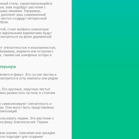
нный стиль, характеризующийся
ю, вам подойдут растения с
ыми линиями. Например,
о дополнят ваш современный
 листья создадут интересный
бели.
отой, стоит выбрать комнатные
чае идеальными вариантами будут
 смотреться на фоне деревянной
ет элегантностью и изысканностью,
апример, маранта или остролист.
, такими как шикарные шторы и
нтерьера
ляется фикус. Его густая листва и
мотрится в углу комнаты или рядом
 Его крупные, округлые листья
жно разместить на полу в стоячем
ы символизируют элегантность и
ера. Они могут быть представлены
композиций.
ользовать герани. Это растение с
мосферу благополучия. Герани
как азалия, глоксиния или орхидея.
сно подходят для создания