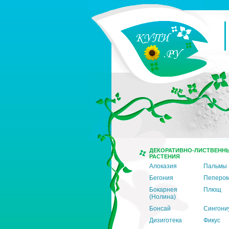
ДЕКОРАТИВНО-ЛИСТВЕНН
РАСТЕНИЯ
Алоказия
Пальмы
Бегония
Пеперо
Бокарнея
Плющ
(Нолина)
Бонсай
Сингони
Дизиготека
Фикус