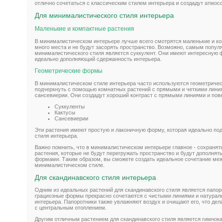
отлично сочетаться с классическим стилем интерьера и создадут атмос
Для минималистического стиля интерьера
Маленькие и компактные растения
В минималистическом интерьере лучше всего смотрятся маленькие и ко
много места и не будут засорять пространство. Возможно, самым попу
минималистического стиля является суккулент. Они имеют интересную 
идеально дополняющий сдержанность интерьера.
Геометрические формы
В минималистическом стиле интерьера часто используются геометрич
подчеркнуть с помощью комнатных растений с прямыми и четкими линия
сансевиерии. Они создадут хороший контраст с прямыми линиями и пов
Суккуленты
Кактусы
Сансевиерии
Эти растения имеют простую и лаконичную форму, которая идеально по
стиля интерьера.
Важно помнить, что в минималистическом интерьере главное - сохранят
растения, которые не будут перегружать пространство и будут дополнят
формами. Таким образом, вы сможете создать идеальное сочетание меж
минималистическом стиле.
Для скандинавского стиля интерьера
Одним из идеальных растений для скандинавского стиля является папоро
грациозные формы прекрасно сочетаются с чистыми линиями и натурал
интерьера. Папоротники также увлажняют воздух и очищают его, что де
с центральным отоплением.
Другим отличным растением для скандинавского стиля является гимнок