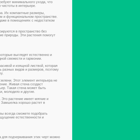
ребуют минимального ухода, что
 чистоты в интерьере.
ра. Их компактные размеры,
ом и функциональном пространстве.
 даже в помещениях с недостатком
рируются в пространство без
ие природы. Эти растения помогут
которые выглядят естественно и
ной свежести и гармонии.
расивой и изящной листвой, которая
 разных видов и размеров, поэтому
у.
зелени. Этот элемент интерьера не
оение. Живая стена создаст
ьер. Такая стена может быть
и, молодило и другие.
 Это растение имеет мягкие и
. Замшелка хорошо растет в
вы всегда сможете подобрать
 ощущение естественности и
 а для подчеркивания этих черт можно