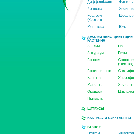
Диффенбахия
Фиттони
Драцена
Хвойны
Кодиеум
Шефлер
(Кротон)
Монстера
Юкка
ДЕКОРАТИВНО-ЦВЕТУЩИЕ
РАСТЕНИЯ
Азалия
Рео
Антуриум
Розы
Бегония
Сенполи
(Фиалка)
Бромелиевые
Спатифи
Калатея
Хлорофи
Маранта
Хризант
Орхидеи
Цикламе
Примула
ЦИТРУСЫ
КАКТУСЫ И СУККУЛЕНТЫ
РАЗНОЕ
Грунт и
Инвента