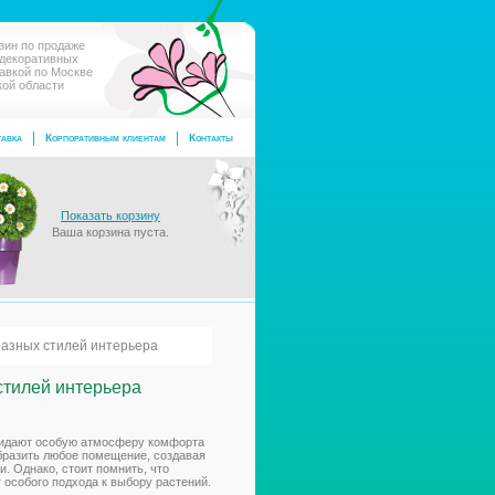
зин по продаже
 декоративных
тавкой по Москве
кой области
авка
Корпоративным клиентам
Контакты
Показать корзину
Ваша корзина пуста.
разных стилей интерьера
стилей интерьера
ридают особую атмосферу комфорта
бразить любое помещение, создавая
и. Однако, стоит помнить, что
 особого подхода к выбору растений.