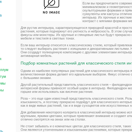
я
Если вы предпочитаете совреме
минимализмом и геометричность
е
скульптурными формами и прям
суккуленты или кактусы отличн
а
интерьер. Их прочные и жесткие
контраст с мягкими формами ме
Для рустик интерьера, характеризующегося природной красотой и прост
растения, которые подчеркнут его уютность и неброскость. В этом слу
фикусы или монстеры. Их крупные и глянцевые листья будут прекрасно
мебели и текстиля в светлых тонах.
Если ваш интерьер относится к классическому стилю, который привлека
то следует выбирать растения с изящными и декоративными листьями. Н
Они создадут полноценную композицию с другими элементами интерьера
антикварная мебель.
я
Подбор комнатных растений для классического стиля и
ллум
Одним из наиболее популярных растений для классического интерьера яв
величественная форма делают его идеальным выбором. Фикус отлично с
тум
с большими окнами.
емы
Другой растительный представитель классического стиля – филодендрон.
интересной формы привносят особый шарм в интерьер. Филодендрон мо
ны
горшке или использовать как висячее растение.
Роза – это еще один известный представитель классического стиля. Роз
изысканность, и поэтому прекрасно подойдут для классического интерь
как в виде живых растений, так и в виде сухоцветов или искусственных 
Для добавления некоторого колорита в классический интерьер можно исп
крупными, яркими цветами, которые привлекают внимание и создают ат
отлично смотрятся на окнах или на столах.
Не стоит забывать и о комнатных цветах для классического стиля, таких 
Они являются утонченными и изысканными растениями, которые прекра
рь