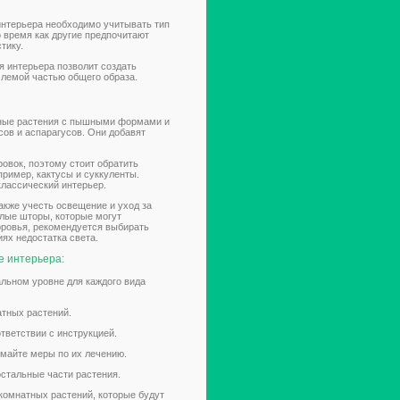
интерьера необходимо учитывать тип
о время как другие предпочитают
тику.
я интерьера позволит создать
млемой частью общего образа.
тные растения с пышными формами и
ов и аспарагусов. Они добавят
овок, поэтому стоит обратить
ример, кактусы и суккуленты.
лассический интерьер.
кже учесть освещение и уход за
елые шторы, которые могут
доровья, рекомендуется выбирать
иях недостатка света.
е интерьера:
альном уровне для каждого вида
атных растений.
тветствии с инструкцией.
имайте меры по их лечению.
остальные части растения.
комнатных растений, которые будут