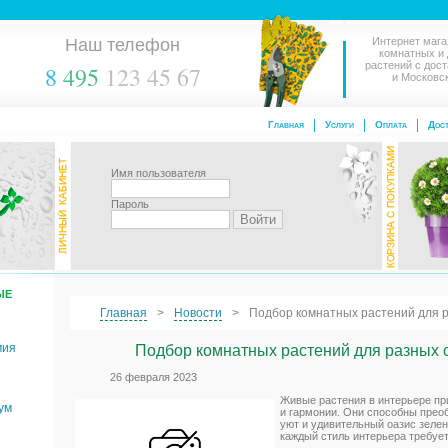
Наш телефон
Интернет мага
комнатных и
растений с дос
8
495
123 45 67
и Московс
Главная
Услуги
Оплата
Дост
Имя пользователя
Пароль
ЫЕ
Главная
Новости
Подбор комнатных растений для 
мия
Подбор комнатных растений для разных 
26 февраля 2023
Живые растения в интерьере п
ум
и гармонии. Они способны прео
уют и удивительный оазис зелен
каждый стиль интерьера требует