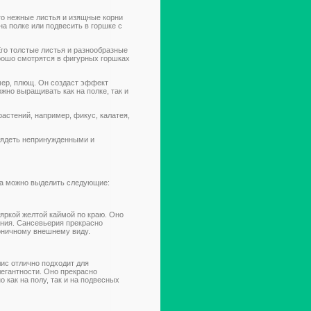
го нежные листья и изящные корни
а полке или подвесить в горшке с
го толстые листья и разнообразные
орошо смотрятся в фигурных горшках
мер, плющ. Он создаст эффект
жно выращивать как на полке, так и
астений, например, фикус, калатея,
глядеть непринужденными и
ра можно выделить следующие:
 яркой желтой каймой по краю. Оно
ния. Сансевьерия прекрасно
оничному внешнему виду.
ис отлично подходит для
егантности. Оно прекрасно
как на полу, так и на подвесных