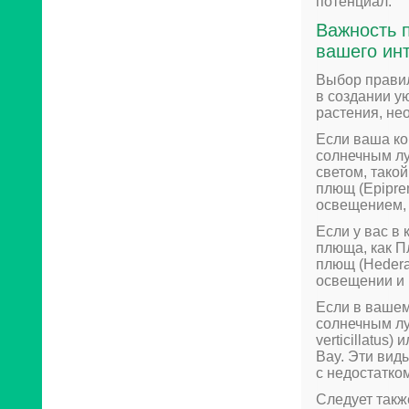
потенциал.
Важность 
вашего ин
Выбор правил
в создании у
растения, не
Если ваша ко
солнечным лу
светом, тако
плющ (Epipre
освещением, 
Если у вас в
плюща, как П
плющ (Hedera
освещении и 
Если в вашем
солнечным лу
verticillatus)
Bay. Эти вид
с недостатком
Следует такж