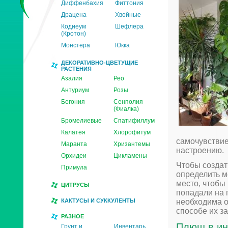
Диффенбахия
Фиттония
Драцена
Хвойные
Кодиеум
Шефлера
(Кротон)
Монстера
Юкка
ДЕКОРАТИВНО-ЦВЕТУЩИЕ
РАСТЕНИЯ
Азалия
Рео
Антуриум
Розы
Бегония
Сенполия
(Фиалка)
Бромелиевые
Спатифиллум
Калатея
Хлорофитум
самочувствие
Маранта
Хризантемы
настроению.
Орхидеи
Цикламены
Чтобы создат
Примула
определить м
место, чтобы
ЦИТРУСЫ
попадали на 
КАКТУСЫ И СУККУЛЕНТЫ
необходима о
способе их з
РАЗНОЕ
Плющ в ин
Грунт и
Инвентарь