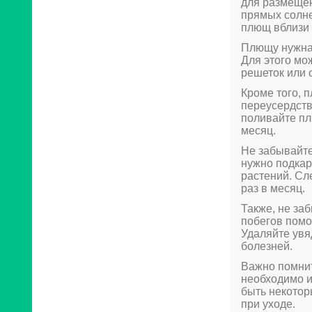
для размещен
прямых солне
плющ вблизи 
Плющу нужна 
Для этого мо
решеток или с
Кроме того, 
переусердств
поливайте пл
месяц.
Не забывайте
нужно подка
растений. Сл
раз в месяц.
Также, не за
побегов помо
Удаляйте увя
болезней.
Важно помнит
необходимо и
быть некотор
при уходе.