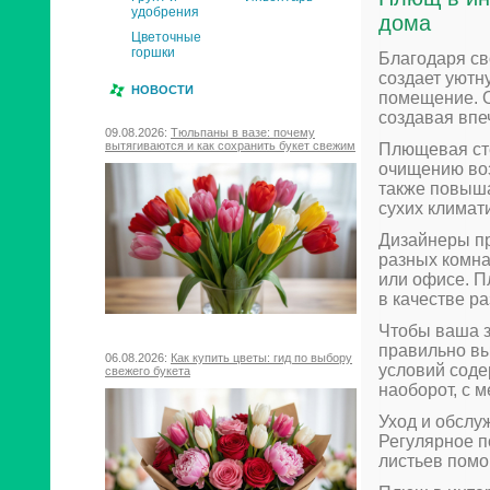
удобрения
дома
Цветочные
горшки
Благодаря св
создает уютн
НОВОСТИ
помещение. О
создавая впе
09.08.2026:
Тюльпаны в вазе: почему
вытягиваются и как сохранить букет свежим
Плющевая сте
очищению воз
также повыша
сухих климат
Дизайнеры п
разных комна
или офисе. П
в качестве р
Чтобы ваша з
правильно вы
06.08.2026:
Как купить цветы: гид по выбору
условий соде
свежего букета
наоборот, с 
Уход и обслу
Регулярное п
листьев помо