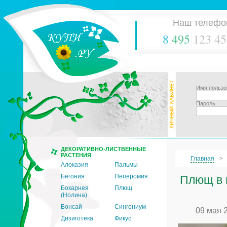
Наш телефо
8
495
123 45
Имя пользо
Пароль
ДЕКОРАТИВНО-ЛИСТВЕННЫЕ
РАСТЕНИЯ
Главная
Алоказия
Пальмы
Бегония
Пеперомия
Плющ в 
Бокарнея
Плющ
(Нолина)
Бонсай
Сингониум
09 мая 
Дизиготека
Фикус