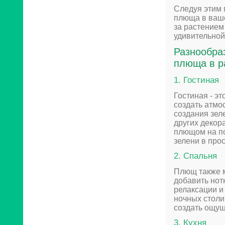
Следуя этим 
плюща в ваше
за растением
удивительной
Разнообра
плюща в р
1. Гостиная
Гостиная - эт
создать атмо
создания зел
других декор
плющом на по
зелени в про
2. Спальня
Плющ также м
добавить нот
релаксации и
ночных столи
создать ощущ
3. Кухня