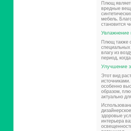
Плющ являетс
вредные веще
синтетически
мебель. Благо
становится ч
Увлажнение 
Плющ также с
специальных 
влагу из воз
период, когд
Улучшение з
Этот вид рас
источниками.
особенно выс
образом, плю
актуально дл
Использовани
дизайнерское
здоровые усл
интерьера ва
освещенность