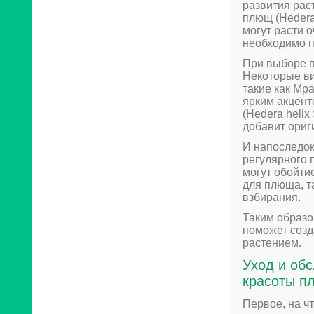
развития рас
плющ (Hedera
могут расти 
необходимо п
При выборе п
Некоторые в
такие как Мр
ярким акцент
(Hedera helix
добавит ориг
И напоследок
регулярного 
могут обойти
для плюща, т
взбирания.
Таким образо
поможет созд
растением.
Уход и обс
красоты п
Первое, на ч