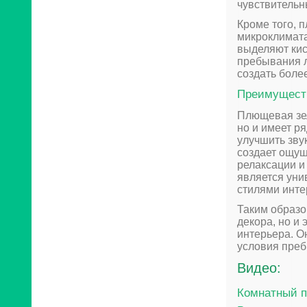
чувствительн
Кроме того, 
микроклимата
выделяют кис
пребывания л
создать боле
Преимущест
Плющевая зел
но и имеет р
улучшить зву
создает ощущ
релаксации и
является уни
стилями инте
Таким образо
декора, но и
интерьера. О
условия преб
Видео:
Комнатный п