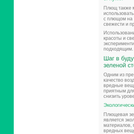
Плющ также м
использовать
с плющом на 
свежести и п
Использовани
красоты и св
эксперименти
подходящим.
Шаг в буд
зеленой с
Одним из пре
качество воз
вредные веще
приятным для
снизить уров
Экологическ
Плющевая зел
является эко
материалов, 
вредных веще