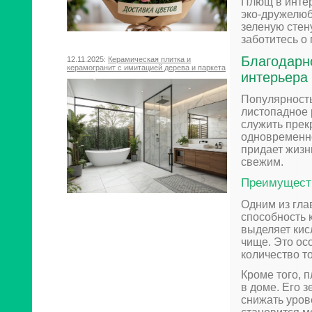
Плющ в интер
эко-дружелюб
зеленую стен
заботитесь о
Благодарн
12.11.2025:
Керамическая плитка и
керамогранит с имитацией дерева и паркета
интерьера
Популярность
листопадное 
служить пре
одновременно
придает жизн
свежим.
Преимуществ
Одним из гла
способность 
выделяет кис
чище. Это осо
количество т
Кроме того, 
в доме. Его 
снижать уро