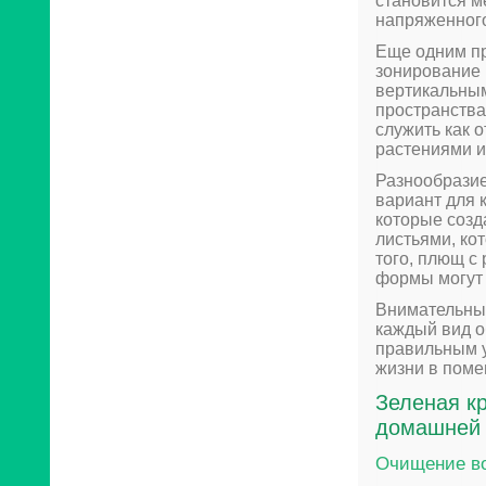
становится м
напряженного
Еще одним пр
зонирование 
вертикальным
пространства
служить как о
растениями 
Разнообрази
вариант для 
которые созд
листьями, ко
того, плющ с
формы могут 
Внимательный
каждый вид о
правильным у
жизни в поме
Зеленая к
домашней 
Очищение в