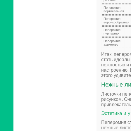
розовая
Пеперомия
вертикальная
Пеперомия
воронкообразная
Пеперомия
пурпурная
Пеперомия
ахименес
Итак, пеперо
стать идеаль
нежностью и 
настроению. 
этого удивит
Нежные ли
Листочки пеп
рисунком. Он
привлекатель
Эстетика и 
Пеперомия с
нежные листо