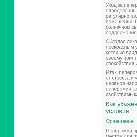
Уход за пепе
определенные
регулярно по
помещении. П
солнечном св
поддержания 
Обладая лека
прекрасным у
которые прид
своему прият
спокойствия 
Итак, пепером
от стресса и
нервное напр
пеперомии к
свойствами к
Как ухажи
условия
Освещение
Пеперомия пр
местом для р