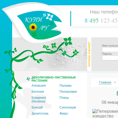
Наш телефо
8
495
123 45
Имя пользо
Пароль
ДЕКОРАТИВНО-ЛИСТВЕННЫЕ
РАСТЕНИЯ
Главная
Алоказия
Пальмы
Бегония
Пеперомия
Бокарнея
Плющ
(Нолина)
06 янва
Бонсай
Сингониум
Дизиготека
Фикус