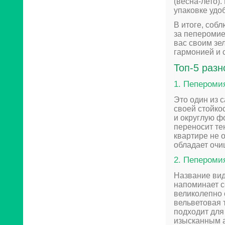
(весна-лето)
упаковке удо
В итоге, соб
за пеперомие
вас своим зе
гармонией и 
Топ-5 разн
1. Пеперомия
Это один из 
своей стойко
и округлую ф
переносит тен
квартире не 
обладает оч
2. Пеперомия
Название вид
напоминает с
великолепно 
вельветовая 
подходит для
изысканным а