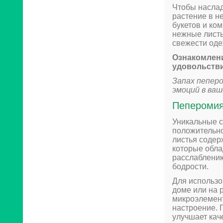
Чтобы наслад
растение в н
букетов и ко
нежные листь
свежести од
Ознакомлени
удовольстви
Запах пепер
эмоций в ваш
Пеперомия 
Уникальные с
положительно
листья содер
которые обл
расслаблению
бодрости.
Для использо
доме или на 
микроэлемент
настроение. 
улучшает кач