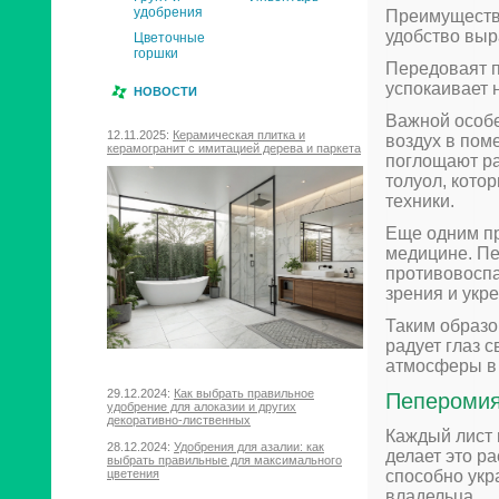
удобрения
Преимущества
удобство выр
Цветочные
горшки
Передоваят п
успокаивает 
НОВОСТИ
Важной особе
12.11.2025:
Керамическая плитка и
воздух в пом
керамогранит с имитацией дерева и паркета
поглощают ра
толуол, кото
техники.
Еще одним пр
медицине. П
противовоспа
зрения и укр
Таким образо
радует глаз 
атмосферы в 
29.12.2024:
Как выбрать правильное
Пеперомия
удобрение для алоказии и других
декоративно-лиственных
Каждый лист 
28.12.2024:
Удобрения для азалии: как
делает это р
выбрать правильные для максимального
цветения
способно укр
владельца.