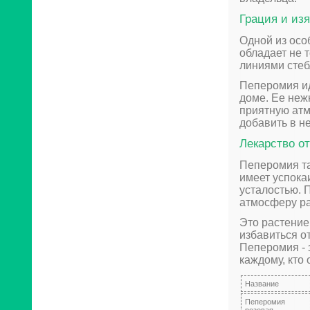
Грация и из
Одной из осо
обладает не 
линиями стеб
Пеперомия ид
доме. Ее неж
приятную атм
добавить в н
Лекарство от
Пеперомия та
имеет успока
усталостью. 
атмосферу ра
Это растение
избавиться о
Пеперомия - 
каждому, кто 
Название
Пеперомия