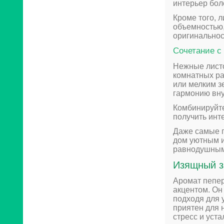
интерьер бол
Кроме того, 
объемностью,
оригинальнос
Сочетание с
Нежные листо
комнатных ра
или мелким з
гармонию вн
Комбинируйте
получить инт
Даже самые п
дом уютным и
равнодушными
Изящный з
Аромат пепер
акцентом. Он
подходя для 
приятен для 
стресс и уста