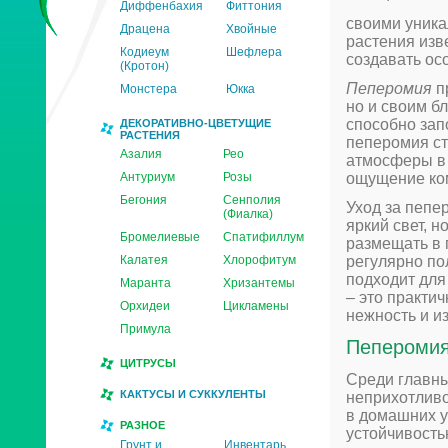
Диффенбахия
Фиттония
своими уника
Драцена
Хвойные
растения изв
Кодиеум
Шефлера
создавать ос
(Кротон)
Пеперомия
п
Монстера
Юкка
но и своим б
способно зап
ДЕКОРАТИВНО-ЦВЕТУЩИЕ
РАСТЕНИЯ
пеперомия с
Азалия
Рео
атмосферы в 
Антуриум
Розы
ощущение ко
Бегония
Сенполия
Уход за пепе
(Фиалка)
яркий свет, 
Бромелиевые
Спатифиллум
размещать в 
Калатея
Хлорофитум
регулярно по
подходит для
Маранта
Хризантемы
– это практи
Орхидеи
Цикламены
нежность и и
Примула
Пеперомия
ЦИТРУСЫ
Среди главны
КАКТУСЫ И СУККУЛЕНТЫ
неприхотливо
в домашних у
РАЗНОЕ
устойчивость
Грунт и
Инвентарь