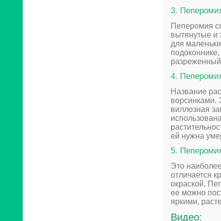
3. Пеперомия
Пеперомия со
вытянутые и 
для маленьки
подоконнике,
разреженный 
4. Пеперомия
Название рас
ворсинками. 
виллозная за
использована
растительнос
ей нужна уме
5. Пеперомия
Это наиболее
отличается к
окраской. Пе
ее можно пос
яркими, раст
Видео: