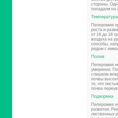
стороны. Одн
попадали на л
Температура
Пеперомия пр
роста и разв
от 16 до 18 
воздуха на у
способы, нап
рядом с емко
Полив
Пеперомия не
умеренно. По
слишком мокр
почвы высохн
то, что лист
почва переув
Подкормка
Пеперомия ну
развития. Ре
лиственных р