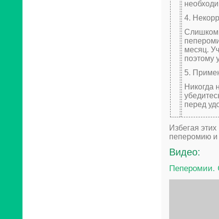
необходи
4. Некор
Слишком 
пепероми
месяц. У
поэтому 
5. Приме
Никогда 
убедитес
перед уд
Избегая этих
пеперомию и 
Видео:
Пеперомии. 