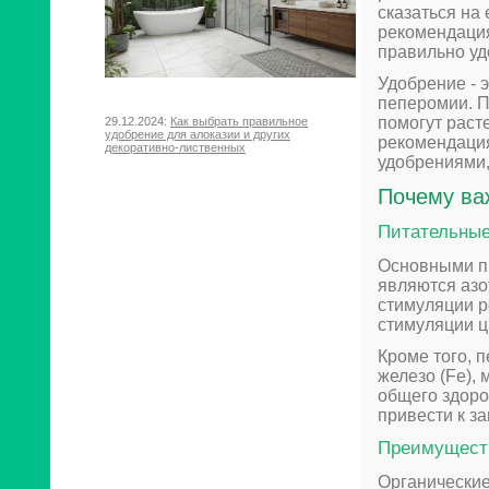
сказаться на
рекомендация
правильно уд
Удобрение - 
пеперомии. П
помогут раст
29.12.2024:
Как выбрать правильное
удобрение для алоказии и других
рекомендация
декоративно-лиственных
удобрениями,
Почему ва
Питательные
Основными п
являются азот
стимуляции р
стимуляции ц
Кроме того, 
железо (Fe), 
общего здоро
привести к з
Преимуществ
Органические