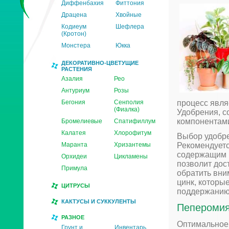
Диффенбахия
Фиттония
Драцена
Хвойные
Кодиеум
Шефлера
(Кротон)
Монстера
Юкка
ДЕКОРАТИВНО-ЦВЕТУЩИЕ
РАСТЕНИЯ
Азалия
Рео
Антуриум
Розы
Бегония
Сенполия
процесс явля
(Фиалка)
Удобрения, с
компонентами
Бромелиевые
Спатифиллум
Калатея
Хлорофитум
Выбор удобр
Маранта
Хризантемы
Рекомендуетс
содержащим р
Орхидеи
Цикламены
позволит дос
Примула
обратить вни
цинк, котор
ЦИТРУСЫ
поддержанию 
КАКТУСЫ И СУККУЛЕНТЫ
Пеперомия
РАЗНОЕ
Оптимальное 
Грунт и
Инвентарь