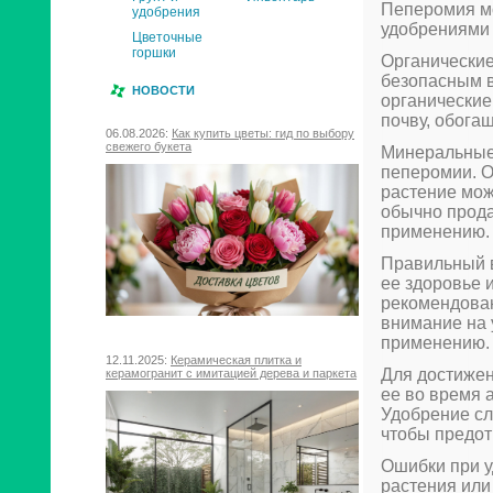
Пеперомия м
удобрения
удобрениями 
Цветочные
горшки
Органические
безопасным в
НОВОСТИ
органические
почву, обога
06.08.2026:
Как купить цветы: гид по выбору
свежего букета
Минеральные
пеперомии. О
растение мож
обычно прода
применению.
Правильный в
ее здоровье 
рекомендован
внимание на 
применению.
12.11.2025:
Керамическая плитка и
Для достижен
керамогранит с имитацией дерева и паркета
ее во время 
Удобрение сл
чтобы предот
Ошибки при у
растения или