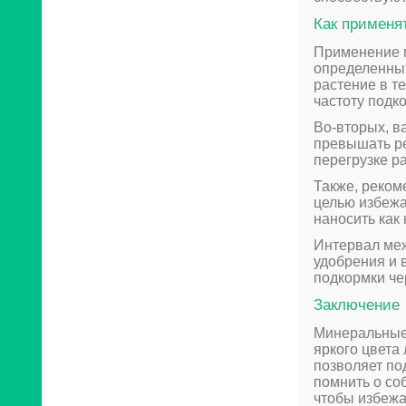
Как применя
Применение 
определенных
растение в те
частоту подко
Во-вторых, в
превышать ре
перегрузке р
Также, реком
целью избежа
наносить как 
Интервал меж
удобрения и 
подкормки че
Заключение
Минеральные
яркого цвета
позволяет по
помнить о со
чтобы избежа