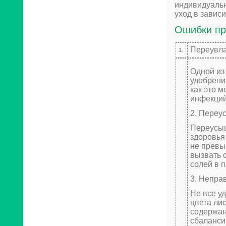
индивидуальн
уход в завис
Ошибки пр
Переувл
1.
Одной из
удобрени
как это 
инфекций
2. Переу
Переусыщ
здоровья
не превы
вызвать 
солей в п
3. Непра
Не все у
цвета ли
содержан
сбаланси