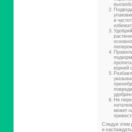
высвобо
Подводи
упаковк
и часто
избежат
Удобряй
растени
основно
пепером
Правиль
подкорм
пропита
корней 
Разбавл
указыва
пренебр
повреди
удобрен
Не пере
питател
может н
привест
Следуя этим 
и наслаждать