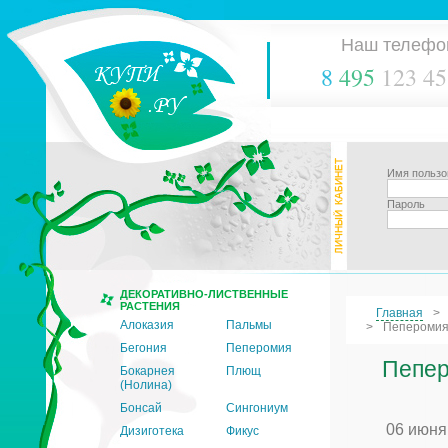
Наш телефо
8
495
123 45
Имя пользо
Пароль
ДЕКОРАТИВНО-ЛИСТВЕННЫЕ
РАСТЕНИЯ
Главная
Алоказия
Пальмы
Пеперомия:
Бегония
Пеперомия
Пепер
Бокарнея
Плющ
(Нолина)
Бонсай
Сингониум
06 июня
Дизиготека
Фикус