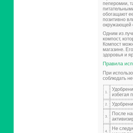
пеперомии, т
питательными
обогащают ее
позитивно вл
окружающей 
Одним из луч
компост, кот
Компост можн
магазине. Ег
здоровья и я
Правила исп
При использо
соблюдать не
Удобрени
1.
избегая п
Удобрени
2.
После на
3.
активизи
Не следуе
4.