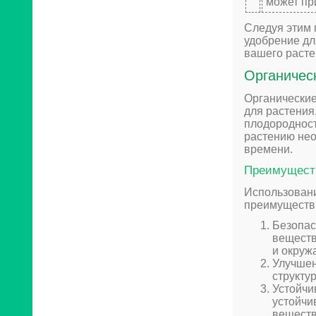
может пр
Следуя этим 
удобрение дл
вашего расте
Органичес
Органические
для растения
плодородност
растению нео
времени.
Преимуществ
Использовани
преимуществ
Безопас
веществ
и окруж
Улучшен
структу
Устойчи
устойчи
веществ