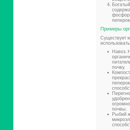
Богатый
содержа
фосфор,
пепером
Примеры орг
Существует м
использовать
Навоз. 
органич
питател
почву.
Компост
прекрас
пепером
способс
Перегно
удобрен
огромно
почвы.
Рыбий ж
микроэл
способс