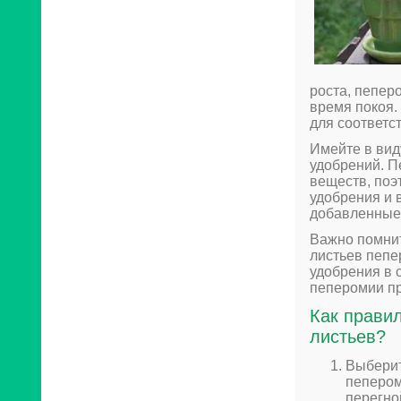
роста, пепер
время покоя.
для соответс
Имейте в вид
удобрений. П
веществ, поэ
удобрения и 
добавленные
Важно помнит
листьев пепе
удобрения в 
пеперомии пр
Как прави
листьев?
Выберит
пепером
перегно