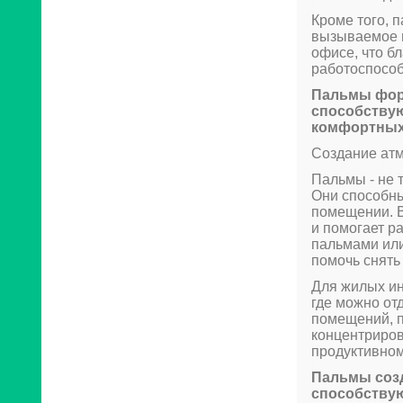
Кроме того, 
вызываемое 
офисе, что бл
работоспособ
Пальмы фор
способствую
комфортных
Создание ат
Пальмы - не 
Они способны
помещении. В
и помогает ра
пальмами или
помочь снять 
Для жилых ин
где можно от
помещений, п
концентриро
продуктивном
Пальмы созд
способству