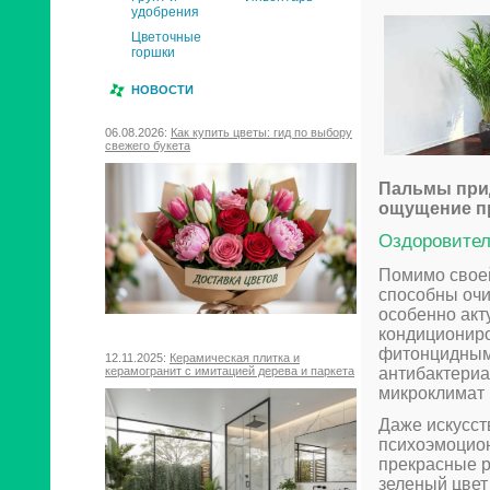
удобрения
Цветочные
горшки
НОВОСТИ
06.08.2026:
Как купить цветы: гид по выбору
свежего букета
Пальмы при
ощущение п
Оздоровител
Помимо своей
способны очи
особенно акт
кондициониро
фитонцидными
12.11.2025:
Керамическая плитка и
антибактери
керамогранит с имитацией дерева и паркета
микроклимат 
Даже искусст
психоэмоцион
прекрасные р
зеленый цвет