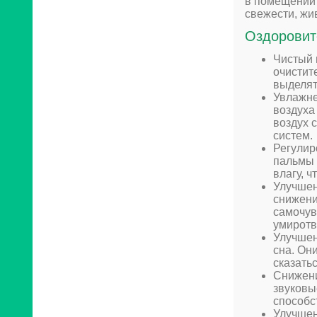
в помещении 
свежести, жи
Оздоровит
Чистый 
очистит
выделят
Увлажне
воздуха
воздух 
систем.
Регулир
пальмы 
влагу, 
Улучшен
снижени
самочув
умиротв
Улучшен
сна. Он
сказать
Снижени
звуковы
способс
Улучшен