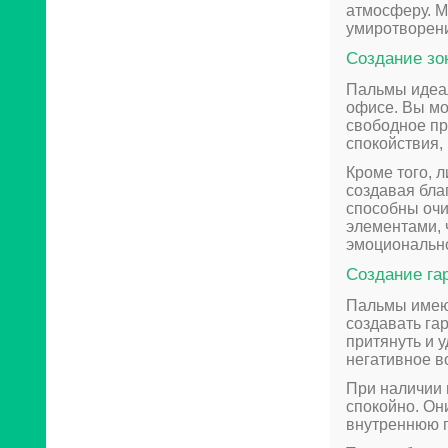
атмосферу. М
умиротворени
Создание зо
Пальмы идеал
офисе. Вы мо
свободное пр
спокойствия,
Кроме того, 
создавая бла
способны очи
элементами, 
эмоционально
Создание га
Пальмы имеют
создавать га
притянуть и 
негативное в
При наличии 
спокойно. Он
внутреннюю 