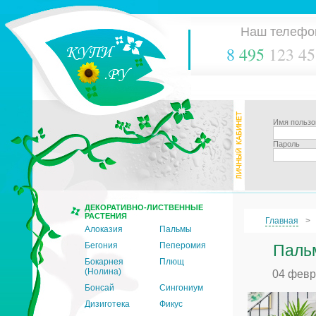
Наш телефо
8
495
123 45
Имя пользо
Пароль
ДЕКОРАТИВНО-ЛИСТВЕННЫЕ
РАСТЕНИЯ
Главная
Алоказия
Пальмы
Бегония
Пеперомия
Паль
Бокарнея
Плющ
(Нолина)
04 февр
Бонсай
Сингониум
Дизиготека
Фикус