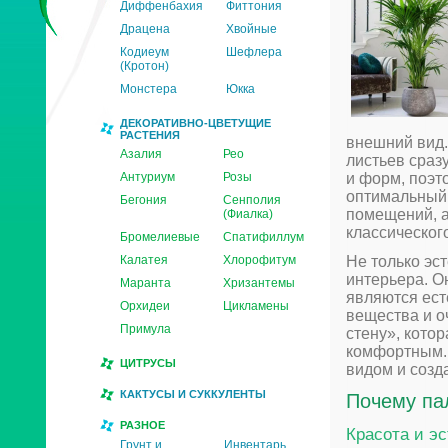
Диффенбахия
Фиттония
Драцена
Хвойные
Кодиеум
Шефлера
(Кротон)
Монстера
Юкка
ДЕКОРАТИВНО-ЦВЕТУЩИЕ
РАСТЕНИЯ
внешний вид.
Азалия
Рео
листьев сраз
Антуриум
Розы
и форм, поэт
оптимальный 
Бегония
Сенполия
помещений, а
(Фиалка)
классическог
Бромелиевые
Спатифиллум
Калатея
Хлорофитум
Не только эс
интерьера. О
Маранта
Хризантемы
являются ес
Орхидеи
Цикламены
вещества и о
Примула
стену», кото
комфортным. 
ЦИТРУСЫ
видом и созд
КАКТУСЫ И СУККУЛЕНТЫ
Почему па
РАЗНОЕ
Красота и эс
Грунт и
Инвентарь