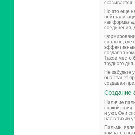
сказывается 
Но это еще н
нейтрализаци
как формальд
соединения, 
Формировани
спальне, где
эффективным.
создавая ком
Такое место 
трудного дня.
Не забудьте 
она станет п
создавая при
Создание 
Наличие паль
спокойствия
и уют. Они с
нас в тихий у
Пальмы являю
комнате спос