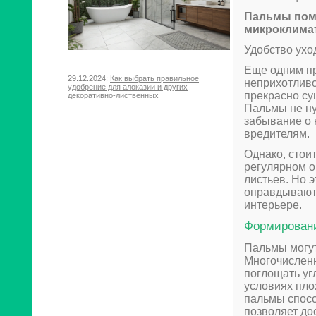
Пальмы помо
микроклимат
Удобство ухо
Еще одним пр
29.12.2024:
Как выбрать правильное
неприхотливо
удобрение для алоказии и других
прекрасно су
декоративно-лиственных
Пальмы не ну
забывание о 
вредителям.
Однако, стои
регулярном о
листьев. Но 
оправдываютс
интерьере.
Формирован
Пальмы могут
Многочисленн
поглощать уг
условиях пло
пальмы спосо
позволяет до