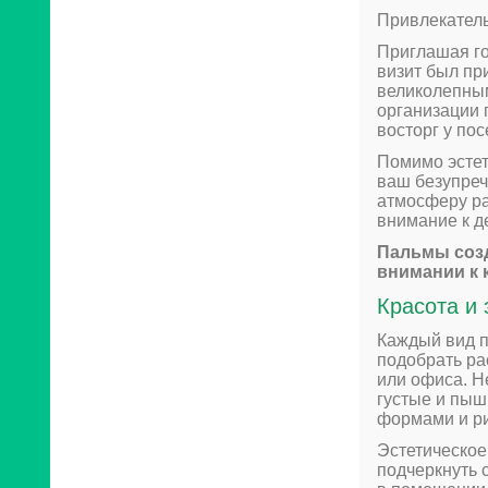
Привлекатель
Приглашая го
визит был пр
великолепны
организации 
восторг у пос
Помимо эстет
ваш безупреч
атмосферу ра
внимание к д
Пальмы созд
внимании к 
Красота и 
Каждый вид п
подобрать ра
или офиса. Н
густые и пыш
формами и ри
Эстетическое
подчеркнуть с