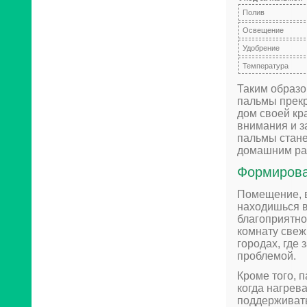
Полив
Освещение
Удобрение
Температура
Таким образо
пальмы прекр
дом своей кра
внимания и з
пальмы стане
домашним рас
Формирова
Помещение, в
находишься в
благоприятн
комнату свеж
городах, где
проблемой.
Кроме того, 
когда нагрев
поддерживать