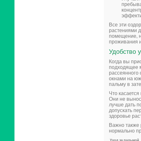
пребыва
концент
эффекти
Все эти оздо
растениями д
помещение, н
проживания и
Удобство 
Когда вы при
подходящее м
рассеянного 
окнами на юж
пальму в зат
Что касается
Они не выно
лучше дать п
допускать пе
здоровье рас
Важно также 
нормально пр
Уход за пальмой