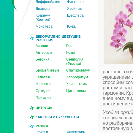
Диффенбахия
Фиттония
Драцена
Хвойные
Кодиеум
Шефлера
(Кротон)
Монстера
Юкка
ДЕКОРАТИВНО-ЦВЕТУЩИЕ
РАСТЕНИЯ
Азалия
Рео
Антуриум
Розы
Бегония
Сенполия
(Фиалка)
Бромелиевые
Спатифиллум
роскошью и и
украшением ц
Калатея
Хлорофитум
способны соз
Маранта
Хризантемы
ростом и рас
Орхидеи
Цикламены
гармонии. Кр
Примула
внешнему вид
восхищение и 
ЦИТРУСЫ
Уход за орхи
КАКТУСЫ И СУККУЛЕНТЫ
специальных 
но разборчив
РАЗНОЕ
постоянную в
Грунт и
Инвентарь