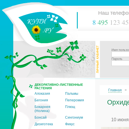
Наш телефо
8
495
123 45
Имя пользо
Пароль
ДЕКОРАТИВНО-ЛИСТВЕННЫЕ
РАСТЕНИЯ
Главная
Алоказия
Пальмы
Бегония
Пеперомия
Орхиде
Бокарнея
Плющ
(Нолина)
Бонсай
Сингониум
10 июня
Дизиготека
Фикус