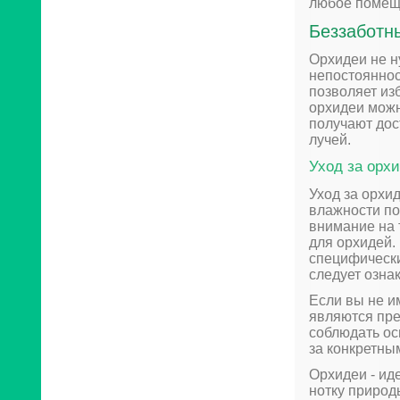
любое помеще
Беззаботн
Орхидеи не н
непостояннос
позволяет из
орхидеи можн
получают дос
лучей.
Уход за орх
Уход за орхи
влажности по
внимание на 
для орхидей.
специфически
следует озна
Если вы не и
являются пр
соблюдать ос
за конкретны
Орхидеи - ид
нотку природ