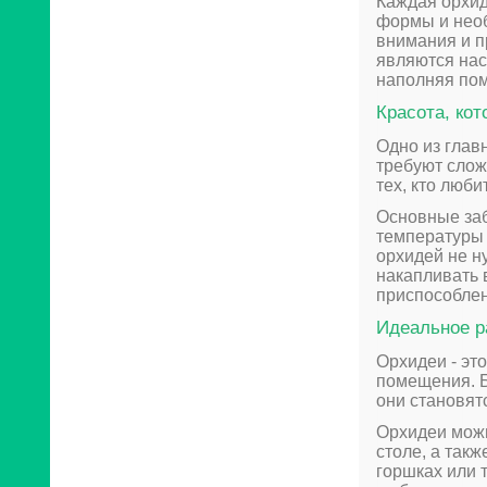
Каждая орхид
формы и необ
внимания и п
являются нас
наполняя пом
Красота, ко
Одно из глав
требуют слож
тех, кто люб
Основные заб
температуры 
орхидей не н
накапливать 
приспособлен
Идеальное р
Орхидеи - эт
помещения. Б
они становят
Орхидеи можн
столе, а так
горшках или 