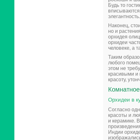
Будь то гост
вписываются 
элегантность.
Наконец, стои
но и растени
орхидея олиц
орхидеи част
человеке, а 
Таким образо
любого помещ
этом не треб
красивыми и
красоту, утон
Комнатное
Орхидеи в к
Согласно одн
красоты и лю
и керамике. 
произведениях
Индии орхиде
изображались