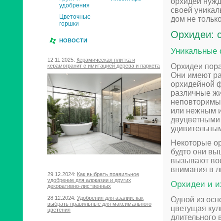
орхидеи нужд
удобрения
своей уникал
Цветочные
дом не только
горшки
Орхидеи: с
НОВОСТИ
Уникальные 
12.11.2025:
Керамическая плитка и
Орхидеи пор
керамогранит с имитацией дерева и паркета
Они имеют ра
орхидейной ф
различные жи
неповторимым
или нежным и
двуцветными 
удивительны
Некоторые ор
будто они вы
вызывают вос
внимания в л
29.12.2024:
Как выбрать правильное
удобрение для алоказии и других
Орхидеи и и
декоративно-лиственных
28.12.2024:
Удобрения для азалии: как
Одной из осн
выбрать правильные для максимального
цветущая кул
цветения
длительного 