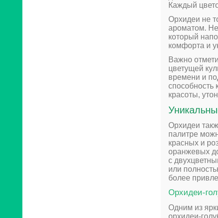
Каждый цвето
Орхидеи не т
ароматом. Не
который напо
комфорта и у
Важно отмети
цветущей кул
времени и по
способность 
красоты, уто
Уникальны
Орхидеи такж
палитре можн
красных и ро
оранжевых до
с двухцветны
или полность
более привле
Орхидеи-гол
Одним из ярк
орхидеи-голу