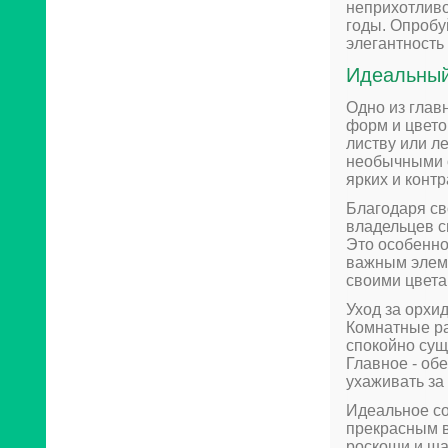
неприхотливо
годы. Опробу
элегантность
Идеальный
Одно из глав
форм и цвето
листву или л
необычными о
ярких и конт
Благодаря св
владельцев с
Это особенно
важным элеме
своими цвета
Уход за орхи
Комнатные ра
спокойно сущ
Главное - об
ухаживать за
Идеальное со
прекрасным в
роскоши и ша