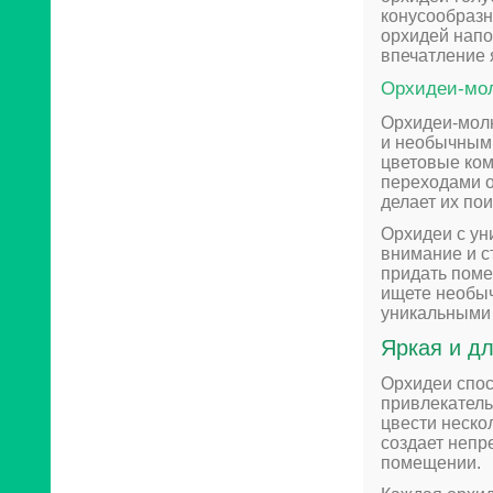
конусообразн
орхидей напо
впечатление 
Орхидеи-мол
Орхидеи-молн
и необычными
цветовые ком
переходами от
делает их по
Орхидеи с у
внимание и с
придать поме
ищете необыч
уникальными
Яркая и д
Орхидеи спос
привлекатель
цвести неско
создает непр
помещении.