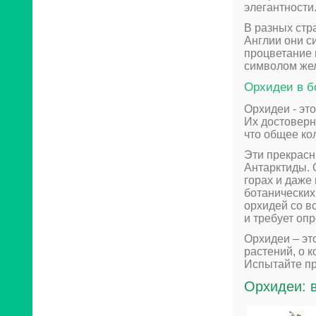
элегантности
В разных стр
Англии они с
процветание 
символом жел
Орхидеи в б
Орхидеи - эт
Их достоверн
что общее ко
Эти прекрасн
Антарктиды. 
горах и даже
ботанических
орхидей со в
и требует оп
Орхидеи – эт
растений, о 
Испытайте пр
Орхидеи: 