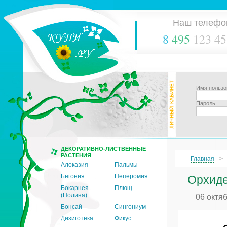
Наш телефо
8
495
123 45
Имя пользо
Пароль
ДЕКОРАТИВНО-ЛИСТВЕННЫЕ
РАСТЕНИЯ
Главная
Алоказия
Пальмы
Бегония
Пеперомия
Орхиде
Бокарнея
Плющ
(Нолина)
06 октя
Бонсай
Сингониум
Дизиготека
Фикус