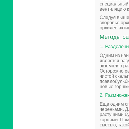
специальный 
вентиляцию к
Следуя выше
здоровье орх
орхидее акти
Методы ра
1. Разделени
Одним из на
является раз
экземпляр ра
Осторожно ра
чистой скаль
псевдобульбы
новые горшки
2. Размноже
Еще одним с
черенками. Д
растущими бу
корнями. Пом
смесью, тако