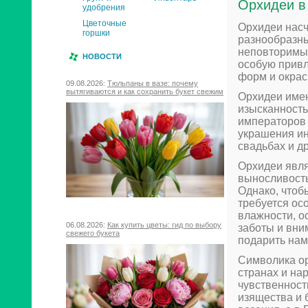
Орхидеи в
удобрения
Цветочные
Орхидеи насч
горшки
разнообразны
неповторимым
НОВОСТИ
особую привл
форм и окрас
09.08.2026:
Тюльпаны в вазе: почему
вытягиваются и как сохранить букет свежим
Орхидеи имею
изысканность
императоров 
украшения ин
свадьбах и д
Орхидеи явля
выносливость
Однако, чтоб
требуется ос
влажности, о
06.08.2026:
Как купить цветы: гид по выбору
заботы и вним
свежего букета
подарить нам
Символика ор
странах и на
чувственност
изящества и 