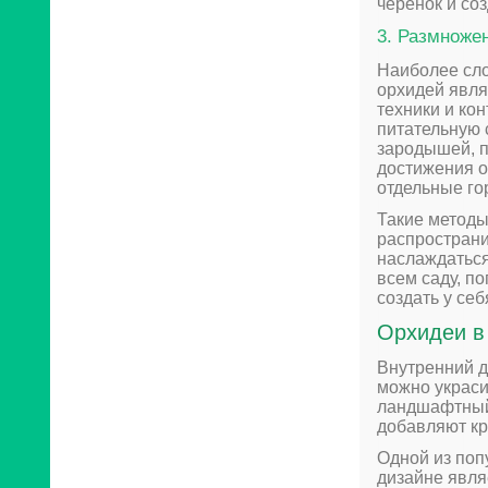
черенок и со
3. Размноже
Наиболее сл
орхидей явля
техники и ко
питательную с
зародышей, п
достижения о
отдельные го
Такие методы
распространи
наслаждаться
всем саду, п
создать у се
Орхидеи в
Внутренний дв
можно украси
ландшафтный 
добавляют кр
Одной из поп
дизайне явля