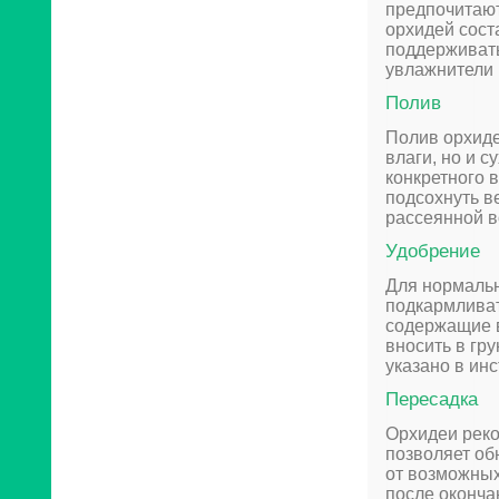
предпочитают
орхидей сост
поддерживать
увлажнители 
Полив
Полив орхиде
влаги, но и с
конкретного 
подсохнуть в
рассеянной в
Удобрение
Для нормальн
подкармливат
содержащие 
вносить в гр
указано в инс
Пересадка
Орхидеи реко
позволяет об
от возможных
после оконча