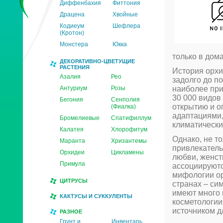
Диффенбахия
Фиттония
Драцена
Хвойные
Кодиеум
Шефлера
(Кротон)
Монстера
Юкка
только в дома
ДЕКОРАТИВНО-ЦВЕТУЩИЕ
РАСТЕНИЯ
История орхи
Азалия
Рео
задолго до п
Антуриум
Розы
наиболее при
30 000 видов
Бегония
Сенполия
открытию и о
(Фиалка)
адаптациями,
Бромелиевые
Спатифиллум
климатически
Калатея
Хлорофитум
Однако, не т
Маранта
Хризантемы
привлекатель
Орхидеи
Цикламены
любви, женст
Примула
ассоциируютс
мифологии ор
ЦИТРУСЫ
странах – си
имеют много 
КАКТУСЫ И СУККУЛЕНТЫ
косметологии
источником д
РАЗНОЕ
Грунт и
Инвентарь