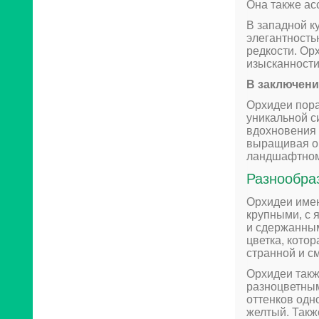
Она также ас
В западной к
элегантность
редкости. Ор
изысканности
В заключен
Орхидеи пора
уникальной с
вдохновения 
выращивая ор
ландшафтном
Разнообра
Орхидеи имею
крупными, с 
и сдержанным
цветка, кото
странной и с
Орхидеи такж
разноцветным
оттенков одн
желтый. Так