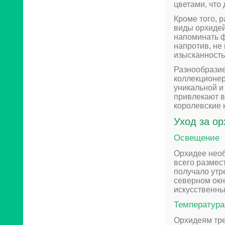
цветами, что
Кроме того, 
виды орхидей
напоминать ф
напротив, не
изысканность
Разнообразие
коллекционер
уникальной и
привлекают в
королевские 
Уход за о
Освещение
Орхидее необ
всего размес
получало утр
северном окн
искусственн
Температура
Орхидеям тре