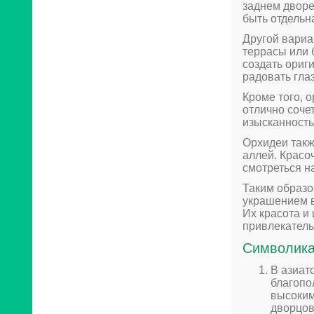
заднем дворе
быть отдельн
Другой вариа
террасы или 
создать ориг
радовать глаз
Кроме того, 
отлично соче
изысканность
Орхидеи такж
аллей. Красо
смотреться н
Таким образо
украшением в
Их красота и
привлекатель
Символика
В азиат
благопо
высоким
дворцов