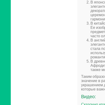
В японс
элегант
декорат
церемон
гармони
В китай
Ее изоб
предмет
часто о
В англи
элегант
стала п
использ
романти
В древн
Афродит
также м
Таким образо
значение в р
украшением д
которые важн
Видео:
Сказочно кр