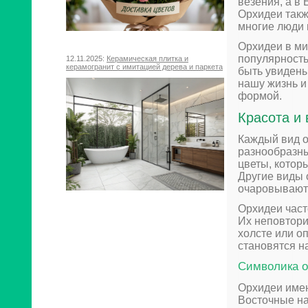
везения, а в
Орхидеи такж
многие люди 
Орхидеи в ми
популярность
12.11.2025:
Керамическая плитка и
керамогранит с имитацией дерева и паркета
быть увидены
нашу жизнь и
формой.
Красота и
Каждый вид о
разнообразны
цветы, котор
Другие виды 
очаровывают
Орхидеи част
Их неповтори
холсте или о
становятся н
Символика 
Орхидеи имею
Восточные на