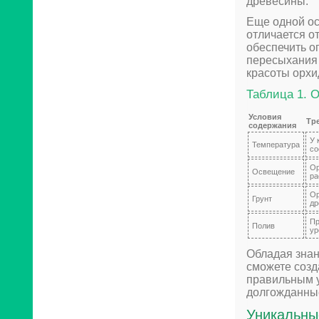
древесины.
Еще одной ос
отличается о
обеспечить о
пересыхания 
красоты орхи
Таблица 1. 
Условия
Тр
содержания
У 
Температура
со
Ор
Освещение
ра
Ор
Грунт
др
Пр
Полив
ур
Обладая знан
сможете созд
правильным у
долгожданные
Уникальны