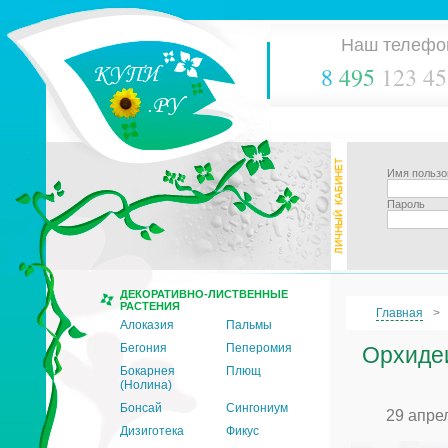
Наш телефо
8
495
123 45
Имя пользо
Пароль
ДЕКОРАТИВНО-ЛИСТВЕННЫЕ
РАСТЕНИЯ
Главная
Алоказия
Пальмы
Бегония
Пеперомия
Орхидеи
Бокарнея
Плющ
(Нолина)
Бонсай
Сингониум
29 апре
Дизиготека
Фикус