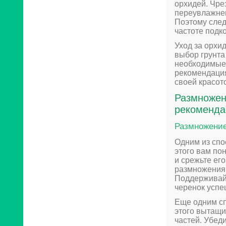
орхидей. Чре
переувлажнен
Поэтому след
частоте подк
Уход за орхи
выбор грунта
необходимые 
рекомендация
своей красот
Размножен
рекоменда
Размножение
Одним из спо
этого вам по
и срежьте ег
размножения 
Поддерживайт
черенок успе
Еще одним сп
этого вытащи
частей. Убед