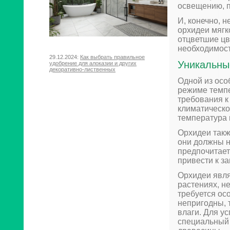
освещению, п
И, конечно, 
орхидеи мягк
отцветшие цв
необходимост
29.12.2024:
Как выбрать правильное
Уникальны
удобрение для алоказии и других
декоративно-лиственных
Одной из осо
режиме темпе
требования к
климатическо
температура 
Орхидеи такж
они должны н
предпочитает
привести к з
Орхидеи явля
растениях, н
требуется ос
непригодны, 
влаги. Для у
специальный 