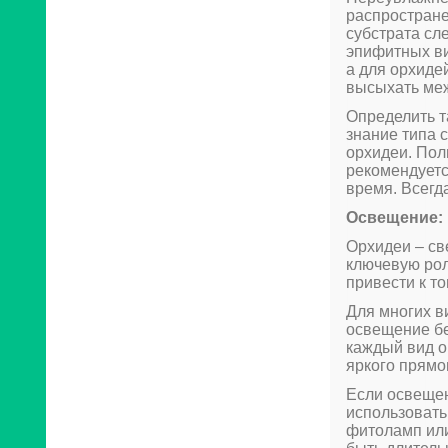
распростране
субстрата сл
эпифитных ви
а для орхиде
высыхать ме
Определить т
знание типа 
орхидеи. Пол
рекомендуетс
время. Всегд
Освещение:
Орхидеи – св
ключевую рол
привести к то
Для многих в
освещение бе
каждый вид о
яркого прямо
Если освещен
использовать
фитоламп или