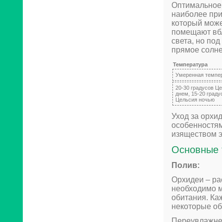
Оптимальное 
наиболее при
который може
помещают вбл
света, но по
прямое солн
Температура
Умеренная темпе
20-30 градусов Ц
днем, 15-20 граду
Цельсия ночью
Уход за орхи
особенностям
изяществом э
Основные 
Полив:
Орхидеи – ра
необходимо м
обитания. Ка
некоторые об
Переувлажнен