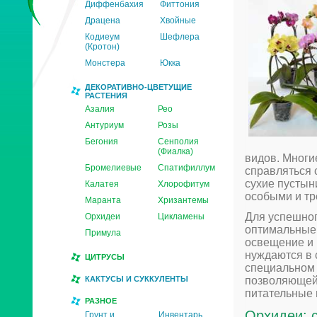
Диффенбахия
Фиттония
Драцена
Хвойные
Кодиеум
Шефлера
(Кротон)
Монстера
Юкка
ДЕКОРАТИВНО-ЦВЕТУЩИЕ
РАСТЕНИЯ
Азалия
Рео
Антуриум
Розы
Бегония
Сенполия
(Фиалка)
видов. Многи
Бромелиевые
Спатифиллум
справляться 
сухие пустын
Калатея
Хлорофитум
особыми и тр
Маранта
Хризантемы
Для успешно
Орхидеи
Цикламены
оптимальные 
Примула
освещение и
нуждаются в 
ЦИТРУСЫ
специальном 
КАКТУСЫ И СУККУЛЕНТЫ
позволяющей 
питательные 
РАЗНОЕ
Орхидеи: с
Грунт и
Инвентарь