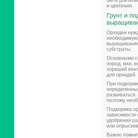
быть длитель
и цветения.
Грунт и п
выращива
Орхидеи нужд
необходимую 
выращивания 
субстраты.
Основными с
пород, мхи, 
хорошей вент
для орхидей.
При подкормк
определенных
развиваться.
поэтому необ
Подкормка ор
зависимости 
удобрения ра
или опрыскив
Важно помнит