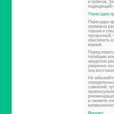
и побегов. З
подходящей 
Пересадка о
Пересадка ор
примерно раз
горшок и спе
прозрачный, 
обеспечить х
корней.
Перед переса
погибшие или
аккуратно ра
умеренно пол
она восстано
Не забывайте
определенных
сомнений, лу
проконсульти
рекомендация
и сможете от
великолепног
Видео: