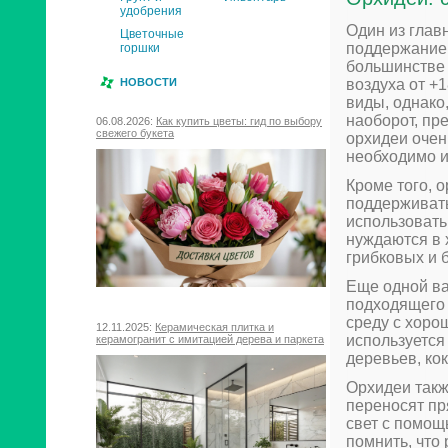
удобрения
Один из глав
Цветочные
поддержание 
горшки
большинстве 
воздуха от +
НОВОСТИ
виды, однако
наоборот, пр
06.08.2026:
Как купить цветы: гид по выбору
свежего букета
орхидеи очен
необходимо и
Кроме того, 
поддерживать
использовать
нуждаются в 
грибковых и 
Еще одной ва
подходящего 
среду с хоро
12.11.2025:
Керамическая плитка и
используется
керамогранит с имитацией дерева и паркета
деревьев, ко
Орхидеи такж
переносят пр
свет с помощ
помнить, что