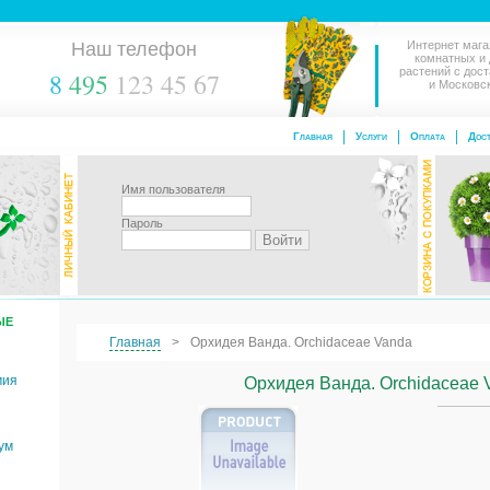
Наш телефон
Интернет мага
комнатных и
растений с дос
8
495
123 45 67
и Московс
Главная
Услуги
Оплата
Дост
Имя пользователя
Пароль
ЫЕ
Главная
Орхидея Ванда. Orchidaceae Vanda
мия
Орхидея Ванда. Orchidaceae 
ум