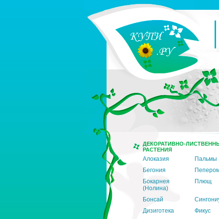
ДЕКОРАТИВНО-ЛИСТВЕНН
РАСТЕНИЯ
Алоказия
Пальмы
Бегония
Пеперо
Бокарнея
Плющ
(Нолина)
Бонсай
Сингони
Дизиготека
Фикус