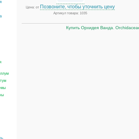
я
Позвоните, чтобы уточнить цену
Цена: от
е
Артикул товара: 1035
а
Купить Орхидея Ванда. Orchidacea
я
ллум
тум
емы
ны
рь