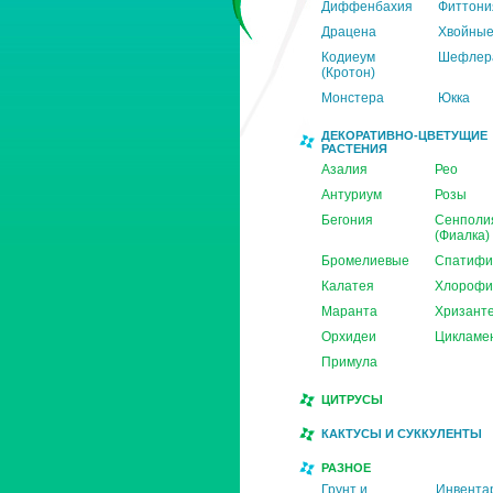
Диффенбахия
Фиттони
Драцена
Хвойны
Кодиеум
Шефлер
(Кротон)
Монстера
Юкка
ДЕКОРАТИВНО-ЦВЕТУЩИЕ
РАСТЕНИЯ
Азалия
Рео
Антуриум
Розы
Бегония
Сенполи
(Фиалка)
Бромелиевые
Спатифи
Калатея
Хлорофи
Маранта
Хризант
Орхидеи
Цикламе
Примула
ЦИТРУСЫ
КАКТУСЫ И СУККУЛЕНТЫ
РАЗНОЕ
Грунт и
Инвента