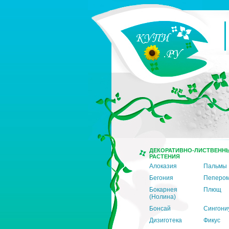
ДЕКОРАТИВНО-ЛИСТВЕНН
РАСТЕНИЯ
Алоказия
Пальмы
Бегония
Пеперо
Бокарнея
Плющ
(Нолина)
Бонсай
Сингони
Дизиготека
Фикус