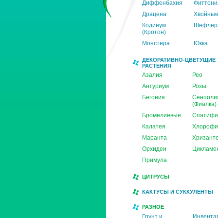
Диффенбахия
Фиттони
Драцена
Хвойны
Кодиеум
Шефлер
(Кротон)
Монстера
Юкка
ДЕКОРАТИВНО-ЦВЕТУЩИЕ
РАСТЕНИЯ
Азалия
Рео
Антуриум
Розы
Бегония
Сенполи
(Фиалка)
Бромелиевые
Спатифи
Калатея
Хлорофи
Маранта
Хризант
Орхидеи
Цикламе
Примула
ЦИТРУСЫ
КАКТУСЫ И СУККУЛЕНТЫ
РАЗНОЕ
Грунт и
Инвента