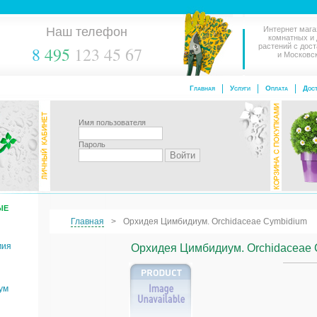
Наш телефон
Интернет мага
комнатных и
растений с дос
8
495
123 45 67
и Московс
Главная
Услуги
Оплата
Дост
Имя пользователя
Пароль
ЫЕ
Главная
Орхидея Цимбидиум. Orchidaceae Cymbidium
мия
Орхидея Цимбидиум. Orchidaceae
ум