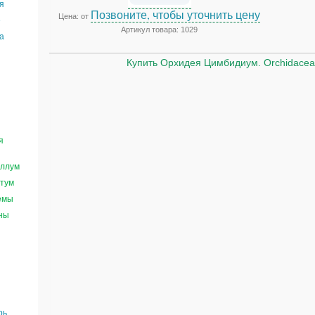
я
Позвоните, чтобы уточнить цену
Цена: от
е
Артикул товара: 1029
а
Купить Орхидея Цимбидиум. Orchidace
я
ллум
тум
емы
ны
рь