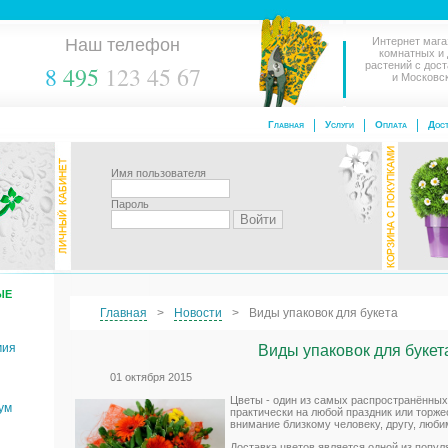
Наш телефон
Интернет мага
комнатных и
растений с дос
8
495
123 45 67
и Московс
Главная
Услуги
Оплата
Дост
Имя пользователя
Пароль
ЫЕ
Главная
Новости
Виды упаковок для букета
мия
Виды упаковок для букет
01 октября 2015
Цветы - один из самых распространённых
ум
практически на любой праздник или торжес
внимание близкому человеку, другу, люби
Доставка цветов является одной из попул