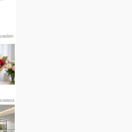
по выбору
и паркета