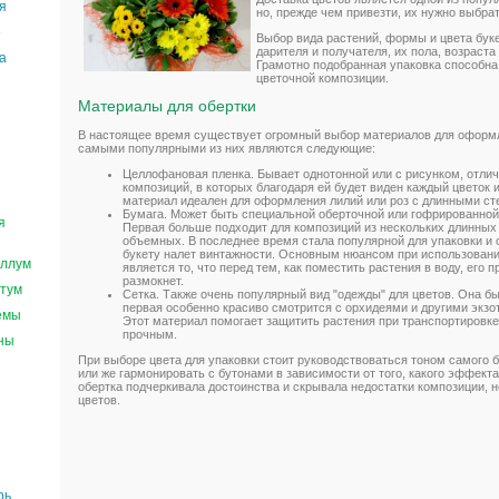
я
но, прежде чем привезти, их нужно выбрат
е
Выбор вида растений, формы и цвета буке
дарителя и получателя, их пола, возраста
а
Грамотно подобранная упаковка способна
цветочной композиции.
Материалы для обертки
В настоящее время существует огромный выбор материалов для оформл
самыми популярными из них являются следующие:
Целлофановая пленка. Бывает однотонной или с рисунком, отли
композиций, в которых благодаря ей будет виден каждый цветок 
материал идеален для оформления лилий или роз с длинными ст
Бумага. Может быть специальной оберточной или гофрированной 
я
Первая больше подходит для композиций из нескольких длинных 
объемных. В последнее время стала популярной для упаковки и
букету налет винтажности. Основным нюансом при использовани
ллум
является то, что перед тем, как поместить растения в воду, его 
размокнет.
тум
Сетка. Также очень популярный вид "одежды" для цветов. Она бы
первая особенно красиво смотрится с орхидеями и другими экз
емы
Этот материал помогает защитить растения при транспортировке,
прочным.
ны
При выборе цвета для упаковки стоит руководствоваться тоном самого 
или же гармонировать с бутонами в зависимости от того, какого эффекта
обертка подчеркивала достоинства и скрывала недостатки композиции, н
цветов.
рь