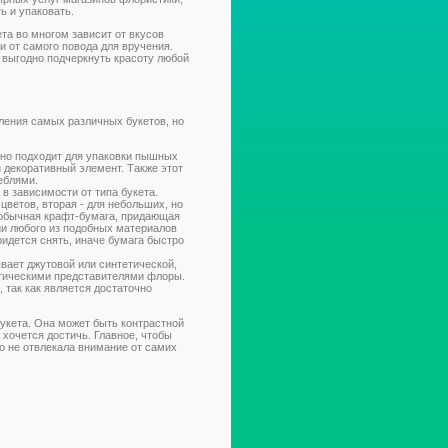
ь и упаковать.
та во многом зависит от вкусов
 и от самого повода для вручения.
 выгодно подчеркнуть красоту любой
ения самых различных букетов, но
чно подходит для упаковки пышных
и декоративный элемент. Также этот
еблями.
в зависимости от типа букета.
цветов, вторая - для небольших, но
 обычная крафт-бумага, придающая
и любого из подобных материалов
придется снять, иначе бумага быстро
вает джутовой или синтетической,
отическими представителями флоры.
 так как является достаточно
букета. Она может быть контрастной
 хочется достичь. Главное, чтобы
о не отвлекала внимание от самих