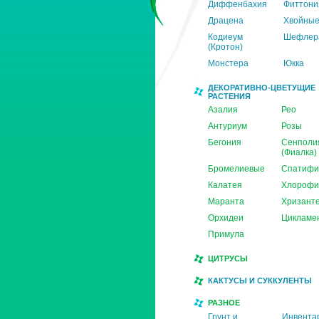
Диффенбахия
Фиттони
Драцена
Хвойны
Кодиеум
Шефлер
(Кротон)
Монстера
Юкка
ДЕКОРАТИВНО-ЦВЕТУЩИЕ
РАСТЕНИЯ
Азалия
Рео
Антуриум
Розы
Бегония
Сенполи
(Фиалка)
Бромелиевые
Спатифи
Калатея
Хлорофи
Маранта
Хризант
Орхидеи
Цикламе
Примула
ЦИТРУСЫ
КАКТУСЫ И СУККУЛЕНТЫ
РАЗНОЕ
Грунт и
Инвента