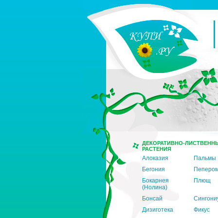
ДЕКОРАТИВНО-ЛИСТВЕНН
РАСТЕНИЯ
Алоказия
Пальмы
Бегония
Пеперо
Бокарнея
Плющ
(Нолина)
Бонсай
Сингони
Дизиготека
Фикус