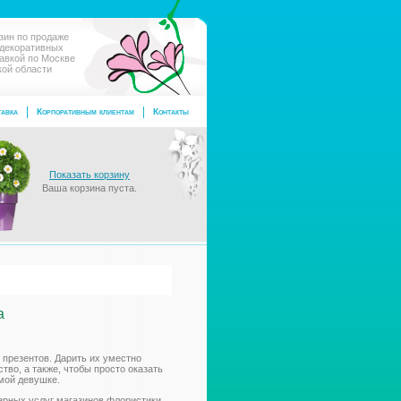
зин по продаже
 декоративных
тавкой по Москве
кой области
авка
Корпоративным клиентам
Контакты
Показать корзину
Ваша корзина пуста.
а
 презентов. Дарить их уместно
тво, а также, чтобы просто оказать
мой девушке.
ярных услуг магазинов флористики,