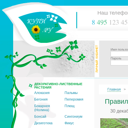
Наш телефо
8
495
123 45
Имя пользо
Пароль
ДЕКОРАТИВНО-ЛИСТВЕННЫЕ
РАСТЕНИЯ
Главная
Алоказия
Пальмы
Бегония
Пеперомия
Правил
Бокарнея
Плющ
(Нолина)
30 дека
Бонсай
Сингониум
Дизиготека
Фикус