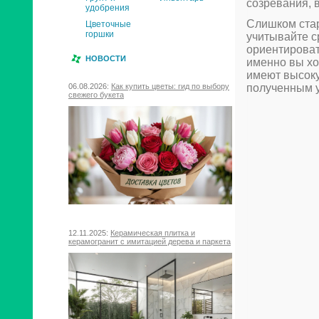
созревания, 
удобрения
Слишком стар
Цветочные
горшки
учитывайте с
ориентировать
НОВОСТИ
именно вы хо
имеют высоку
06.08.2026:
Как купить цветы: гид по выбору
полученным 
свежего букета
12.11.2025:
Керамическая плитка и
керамогранит с имитацией дерева и паркета