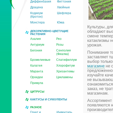
Диффенбахия
Фиттония
Драцена
Хвойные
Кодиеум
Шефлера
(Кротон)
Монстера
Юкка
Культуры, дл
обладают выс
ДЕКОРАТИВНО-ЦВЕТУЩИЕ
РАСТЕНИЯ
смене темпер
Азалия
Рео
катаклизмы н
Антуриум
Розы
урожая.
Бегония
Сенполия
Понимание то
(Фиалка)
заставляет т
Бромелиевые
Спатифиллум
выбор только
Калатея
Хлорофитум
магазине
не с
предложенном
Маранта
Хризантемы
изучайте кач
Орхидеи
Цикламены
не вызывающе
Примула
ознакомиться
заказ, не тр
ЦИТРУСЫ
магазинам.
КАКТУСЫ И СУККУЛЕНТЫ
Ассортимент 
появляются н
РАЗНОЕ
производител
Грунт и
Инвентарь