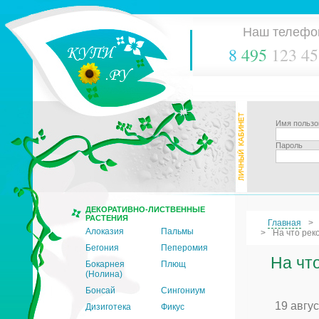
Наш телефо
8
495
123 45
Имя пользо
Пароль
ДЕКОРАТИВНО-ЛИСТВЕННЫЕ
РАСТЕНИЯ
Главная
Алоказия
Пальмы
На что рек
Бегония
Пеперомия
На чт
Бокарнея
Плющ
(Нолина)
Бонсай
Сингониум
19 авгу
Дизиготека
Фикус