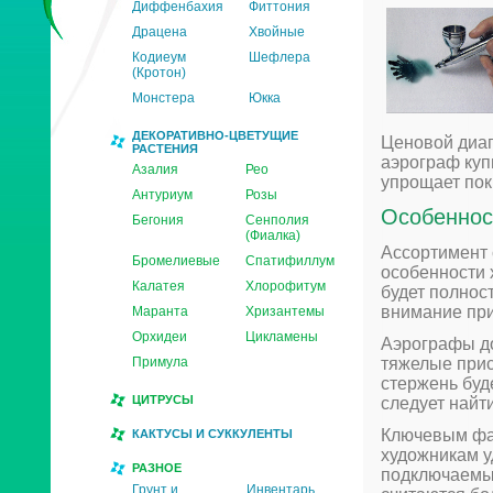
Диффенбахия
Фиттония
Драцена
Хвойные
Кодиеум
Шефлера
(Кротон)
Монстера
Юкка
ДЕКОРАТИВНО-ЦВЕТУЩИЕ
Ценовой диап
РАСТЕНИЯ
аэрограф куп
Азалия
Рео
упрощает пок
Антуриум
Розы
Особеннос
Бегония
Сенполия
(Фиалка)
Ассортимент 
Бромелиевые
Спатифиллум
особенности 
Калатея
Хлорофитум
будет полнос
внимание при
Маранта
Хризантемы
Орхидеи
Цикламены
Аэрографы до
тяжелые прис
Примула
стержень буд
ЦИТРУСЫ
следует найт
Ключевым фак
КАКТУСЫ И СУККУЛЕНТЫ
художникам у
РАЗНОЕ
подключаемым
Грунт и
Инвентарь