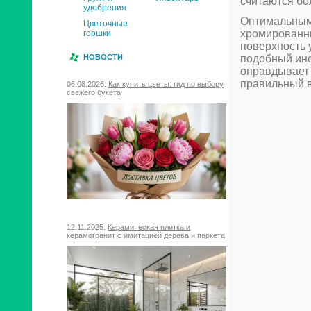
считаются бо
удобрения
Оптимальным 
Цветочные
хромированны
горшки
поверхность 
подобный инс
НОВОСТИ
оправдывает 
правильный 
06.08.2026:
Как купить цветы: гид по выбору
свежего букета
12.11.2025:
Керамическая плитка и
керамогранит с имитацией дерева и паркета