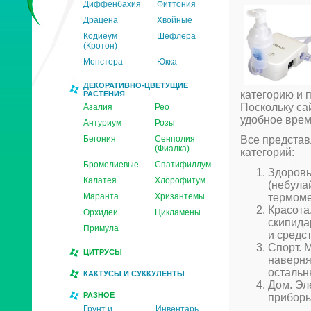
Диффенбахия
Фиттония
Драцена
Хвойные
Кодиеум
Шефлера
(Кротон)
Монстера
Юкка
ДЕКОРАТИВНО-ЦВЕТУЩИЕ
категорию и 
РАСТЕНИЯ
Поскольку сай
Азалия
Рео
удобное врем
Антуриум
Розы
Бегония
Сенполия
Все представ
(Фиалка)
категорий:
Бромелиевые
Спатифиллум
Здоровь
Калатея
Хлорофитум
(небула
Маранта
Хризантемы
термоме
Красота
Орхидеи
Цикламены
скипида
Примула
и средс
Спорт. 
ЦИТРУСЫ
наверня
остальн
КАКТУСЫ И СУККУЛЕНТЫ
Дом. Эл
РАЗНОЕ
приборы
Грунт и
Инвентарь