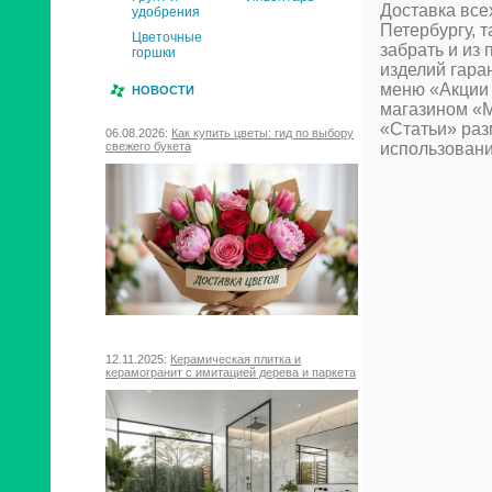
Доставка все
удобрения
Петербургу, т
Цветочные
забрать и из 
горшки
изделий гаран
меню «Акции 
НОВОСТИ
магазином «М
«Статьи» ра
06.08.2026:
Как купить цветы: гид по выбору
свежего букета
использовани
12.11.2025:
Керамическая плитка и
керамогранит с имитацией дерева и паркета