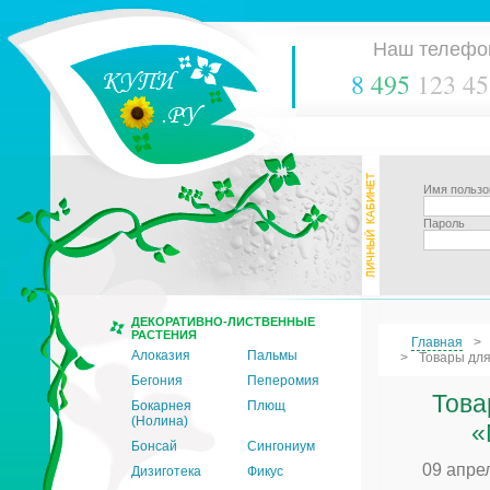
Наш телефо
8
495
123 45
Имя пользо
Пароль
ДЕКОРАТИВНО-ЛИСТВЕННЫЕ
РАСТЕНИЯ
Главная
Алоказия
Пальмы
Товары для
Бегония
Пеперомия
Това
Бокарнея
Плющ
(Нолина)
«
Бонсай
Сингониум
09 апре
Дизиготека
Фикус