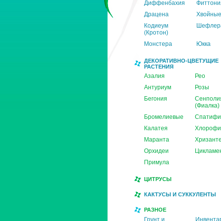
Диффенбахия
Фиттони
Драцена
Хвойны
Кодиеум
Шефлер
(Кротон)
Монстера
Юкка
ДЕКОРАТИВНО-ЦВЕТУЩИЕ
РАСТЕНИЯ
Азалия
Рео
Антуриум
Розы
Бегония
Сенполи
(Фиалка)
Бромелиевые
Спатифи
Калатея
Хлорофи
Маранта
Хризант
Орхидеи
Цикламе
Примула
ЦИТРУСЫ
КАКТУСЫ И СУККУЛЕНТЫ
РАЗНОЕ
Грунт и
Инвента