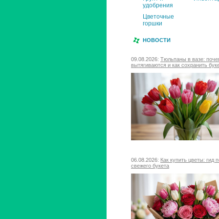
удобрения
Цветочные
горшки
НОВОСТИ
09.08.2026:
Тюльпаны в вазе: поч
вытягиваются и как сохранить бук
06.08.2026:
Как купить цветы: гид 
свежего букета