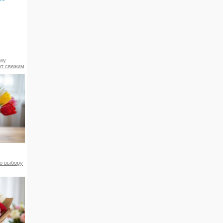
ему
ет свежим
по выбору