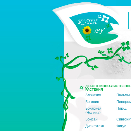
ДЕКОРАТИВНО-ЛИСТВЕНН
РАСТЕНИЯ
Алоказия
Пальмы
Бегония
Пеперо
Бокарнея
Плющ
(Нолина)
Бонсай
Сингони
Дизиготека
Фикус