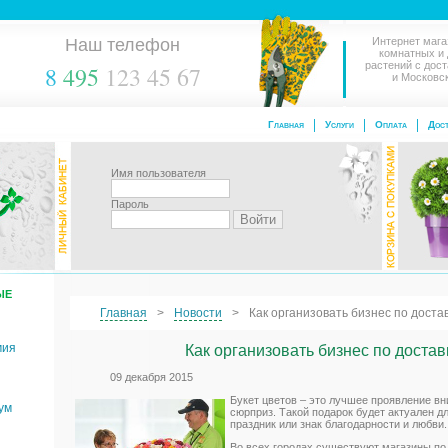
Наш телефон
Интернет мага
комнатных и
растений с дос
8
495
123 45 67
и Московс
Главная
Услуги
Оплата
Дост
Имя пользователя
Пароль
ЫЕ
Главная
Новости
Как организовать бизнес по доста
мия
Как организовать бизнес по достав
09 декабря 2015
Букет цветов – это лучшее проявление в
ум
сюрприз. Такой подарок будет актуален д
праздник или знак благодарности и любви.
Во всех городах существуют магазины по 