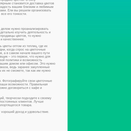
лярным становится доставка цветов
 радость вашим близким и любимым
ками. Ели вы решили организовать
 все его тонкости.
м делом нужно проанализировать
 детально изучить деятельность и
 продавцы цветов, то нужно
 и качественнее.
 цветы оптом из теплиц, где их
дни, когда спрос на цветочные
в, а в самом начале вашего пути
щик – это первое, что нужно для
овой политики и возможность
 вашим домом или офисом. Это нужно
заказа, ведь заранее закупленные
 их не сможете, так как им нужно
ти. Фотографируйте свои цветочные
 ваши возможности. Правильная
можно договориться с кафе и
й, творчески подходите к своему
 постоянных клиентов. Лучше
опортящегося товара.
т хороший доход и удовольствие.