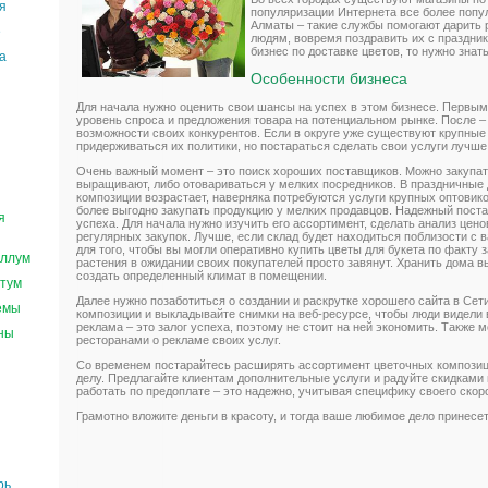
я
популяризации Интернета все более попу
Алматы – такие службы помогают дарить
е
людям, вовремя поздравить их с праздни
бизнес по доставке цветов, то нужно знать
а
Особенности бизнеса
Для начала нужно оценить свои шансы на успех в этом бизнесе. Первы
уровень спроса и предложения товара на потенциальном рынке. После –
возможности своих конкурентов. Если в округе уже существуют крупные
придерживаться их политики, но постараться сделать свои услуги лучше
Очень важный момент – это поиск хороших поставщиков. Можно закупать
выращивают, либо отовариваться у мелких посредников. В праздничные 
композиции возрастает, наверняка потребуются услуги крупных оптовико
более выгодно закупать продукцию у мелких продавцов. Надежный постав
я
успеха. Для начала нужно изучить его ассортимент, сделать анализ цен
регулярных закупок. Лучше, если склад будет находиться поблизости с
для того, чтобы вы могли оперативно купить цветы для букета по факту 
ллум
растения в ожидании своих покупателей просто завянут. Хранить дома вы
создать определенный климат в помещении.
тум
Далее нужно позаботиться о создании и раскрутке хорошего сайта в Се
емы
композиции и выкладывайте снимки на веб-ресурсе, чтобы люди видели
реклама – это залог успеха, поэтому не стоит на ней экономить. Также 
ны
ресторанами о рекламе своих услуг.
Со временем постарайтесь расширять ассортимент цветочных композици
делу. Предлагайте клиентам дополнительные услуги и радуйте скидками
работать по предоплате – это надежно, учитывая специфику своего скор
Грамотно вложите деньги в красоту, и тогда ваше любимое дело принесе
рь