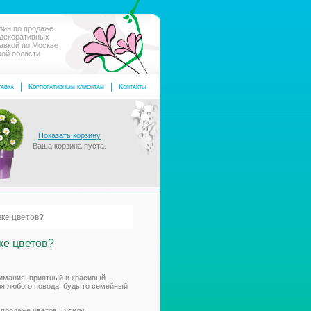
зин по продаже
 декоративных
тавкой по Москве
кой области
авка
Корпоративным клиентам
Контакты
Показать корзину
Ваша корзина пуста.
вке цветов?
ке цветов?
нимания, приятный и красивый
ля любого повода, будь то семейный
продаже цветов. В силу