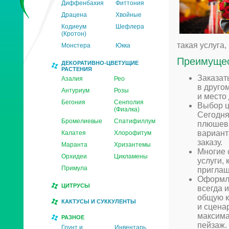
Диффенбахия
Фиттония
Драцена
Хвойные
Кодиеум
Шефлера
(Кротон)
такая услуга,
Монстера
Юкка
Преимуще
ДЕКОРАТИВНО-ЦВЕТУЩИЕ
РАСТЕНИЯ
Заказат
Азалия
Рео
в друго
Антуриум
Розы
и место
Бегония
Сенполия
Выбор ц
(Фиалка)
Сегодня
Бромелиевые
Спатифиллум
плюшевы
вариант
Калатея
Хлорофитум
заказу.
Маранта
Хризантемы
Многие 
Орхидеи
Цикламены
услуги,
Примула
приглаш
Оформле
ЦИТРУСЫ
всегда 
общую к
КАКТУСЫ И СУККУЛЕНТЫ
и сцена
максима
РАЗНОЕ
пейзаж.
Грунт и
Инвентарь