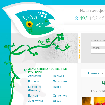
Наш телефо
8
495
123 45
Имя пользо
Пароль
ДЕКОРАТИВНО-ЛИСТВЕННЫЕ
РАСТЕНИЯ
Главная
Алоказия
Пальмы
Бегония
Пеперомия
Ч
Бокарнея
Плющ
(Нолина)
18 июля
Бонсай
Сингониум
Дизиготека
Фикус