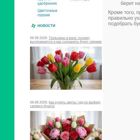
берет н
удобрения
Цветочные
Кроме того, 
горшки
правильно ух
подобрать бу
НОВОСТИ
09.08.2026:
Тюльпаны в вазе: почему
вытягиваются и как сохранить букет свежим
06.08.2026:
Как купить цветы: гид по выбору
свежего букета