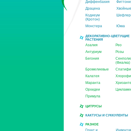
Диффенбахия
Фиттони
Драцена
Хвойны
Кодиеум
Шефлер
(Кротон)
Монстера
Юкка
ДЕКОРАТИВНО-ЦВЕТУЩИЕ
РАСТЕНИЯ
Азалия
Рео
Антуриум
Розы
Бегония
Сенполи
(Фиалка)
Бромелиевые
Спатифи
Калатея
Хлорофи
Маранта
Хризант
Орхидеи
Цикламе
Примула
ЦИТРУСЫ
КАКТУСЫ И СУККУЛЕНТЫ
РАЗНОЕ
Грунт и
Инвента