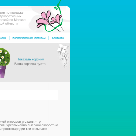
зин по продаже
 декоративных
тавкой по Москве
кой области
авка
Корпоративным клиентам
Контакты
Показать корзину
Ваша корзина пуста.
лей огородов и садов, что
тия, чрезвычайно высокой скоростью
В простонародии тли называют