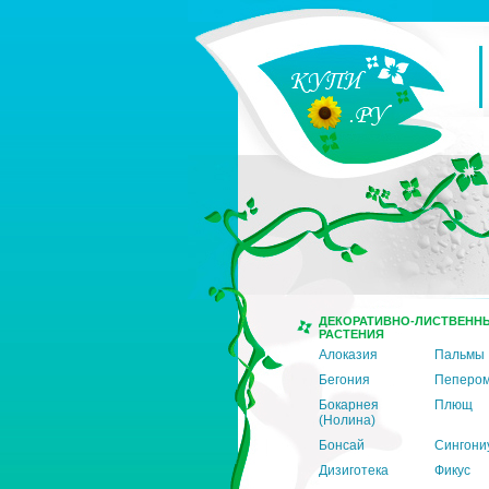
ДЕКОРАТИВНО-ЛИСТВЕНН
РАСТЕНИЯ
Алоказия
Пальмы
Бегония
Пеперо
Бокарнея
Плющ
(Нолина)
Бонсай
Сингони
Дизиготека
Фикус