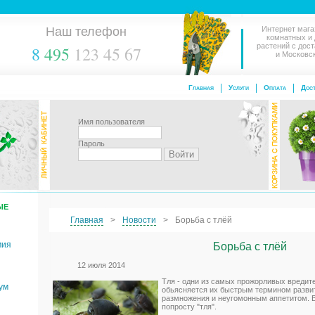
Наш телефон
Интернет мага
комнатных и
растений с дос
8
495
123 45 67
и Московс
Главная
Услуги
Оплата
Дост
Имя пользователя
Пароль
ЫЕ
Главная
Новости
Борьба с тлёй
мия
Борьба с тлёй
12 июля 2014
Тля - одни из самых прожорливых вредите
ум
обьясняется их быстрым термином разви
размножения и неугомонным аппетитом. 
попросту "тля".