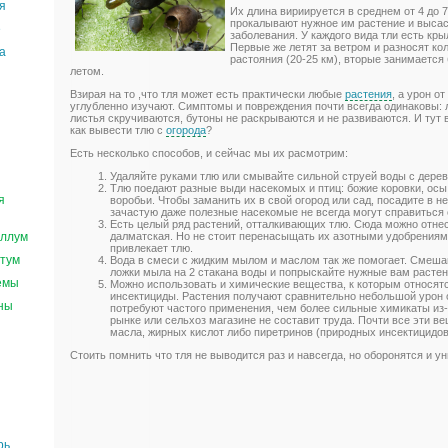
я
Их длина вириируется в среднем от 4 до 
прокалывают нужное им растение и высас
е
заболевания. У каждого вида тли есть кр
Первые же летят за ветром и разносят ко
а
растояния (20-25 км), вторые занимаетс
летом.
Взирая на то ,что тля может есть практически любые
растения
, а урон о
углубленно изучают. Симптомы и повреждения почти всегда одинаковы:
листья скручиваются, бутоны не раскрываются и не развиваются. И тут 
как вывести тлю с
огорода
?
Есть несколько способов, и сейчас мы их расмотрим:
Удаляйте руками тлю или смывайте сильной струей воды с дерев
Тлю поедают разные выди насекомых и птиц: божие коровки, осы,
я
воробьи. Чтобы заманить их в свой огород или сад, посадите в 
зачастую даже полезные насекомые не всегда могут справиться с
Есть целый ряд растений, отталкивающих тлю. Сюда можно отнес
ллум
далматская. Но не стоит перенасыщать их азотными удобрениями
привлекает тлю.
тум
Вода в смеси с жидким мылом и маслом так же помогает. Смешай
ложки мыла на 2 стакана воды и попрыскайте нужные вам растен
емы
Можно использовать и химические вещества, к которым относят
инсектициды. Растения получают сравнительно небольшой урон 
ны
потребуют частого применения, чем более сильные химикаты из-з
рынке или сельхоз магазине не составит труда. Почти все эти в
масла, жирных кислот либо пиретринов (природных инсектицидов
Стоить помнить что тля не выводится раз и навсегда, но оборонятся и ун
рь