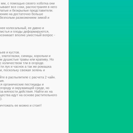
7 мм, с помощью своего хоботка они
ывают все соки, распостраняя в него
ылатые и безкрылые представители.
лонию на достаточно больше
я безполым разможением зимой и
т нее колосальный, ее давно и
 листья и плоды деформируются,
возникает вполне уместный вопрос -
ьев и кустов.
 златоглазки, синицы, корольки и
нем душистые травы или крапиву. Но
 количеством тли в огороде.
ти лук и часнок а так же ромашка
, поскольку свежая зелень и
те в распылитиле с расчета 2 чайн.
ия.
ся органические пестициды и
огороду и окружающей среде, но
а мягкости действия. Найти их на
ещества идут на основе растительного
).
ичтожать ее можно и стоит!