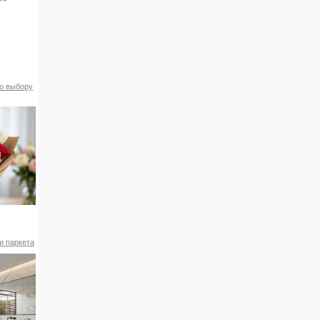
по выбору
и паркета