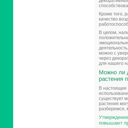
декоративны
способствова
Кроме того, 
качество воз
работоспособ
В целом, нал
положительны
эмоционально
деятельность
можно с увер
через декорат
для нашего н
Можно ли 
растения 
В настоящее
использовани
существует м
растения мог
разберемся, 
Утверждение
повышают пр