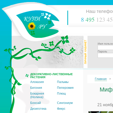
Наш телефо
8
495
123 45
Имя пользо
Пароль
ДЕКОРАТИВНО-ЛИСТВЕННЫЕ
РАСТЕНИЯ
Главная
Алоказия
Пальмы
Бегония
Пеперомия
Мифы
Бокарнея
Плющ
(Нолина)
Бонсай
Сингониум
21 нояб
Дизиготека
Фикус