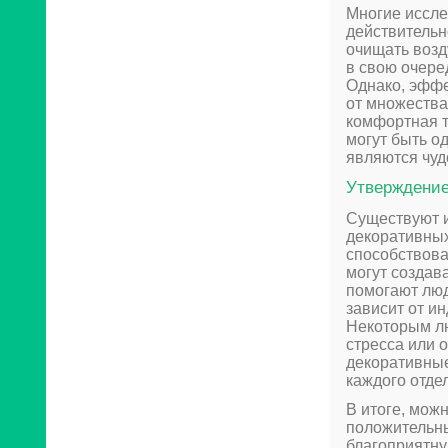
Многие иссле
действительн
очищать возд
в свою очере
Однако, эффе
от множества 
комфортная т
могут быть о
являются чуд
Утверждение
Существуют и
декоративных
способствова
могут создав
помогают люд
зависит от и
Некоторым лю
стресса или 
декоративные
каждого отде
В итоге, мож
положительны
благоприятну