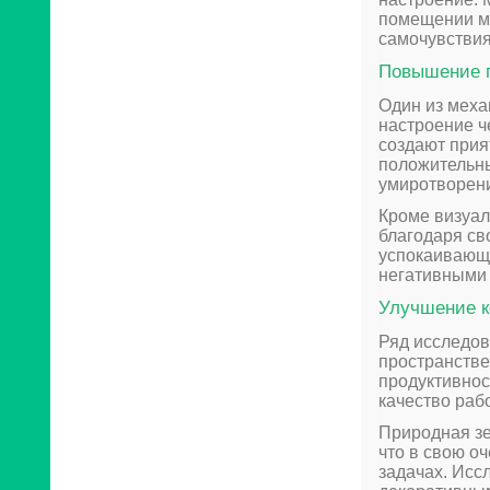
помещении м
самочувствия
Повышение 
Один из меха
настроение ч
создают прия
положительны
умиротворени
Кроме визуал
благодаря св
успокаивающе
негативными 
Улучшение к
Ряд исследов
пространстве
продуктивнос
качество раб
Природная зе
что в свою о
задачах. Исс