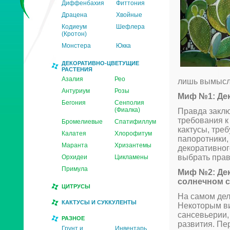
Диффенбахия
Фиттония
Драцена
Хвойные
Кодиеум
Шефлера
(Кротон)
Монстера
Юкка
ДЕКОРАТИВНО-ЦВЕТУЩИЕ
РАСТЕНИЯ
Азалия
Рео
лишь вымысл
Антуриум
Розы
Миф №1: Дек
Бегония
Сенполия
(Фиалка)
Правда заклю
требования к
Бромелиевые
Спатифиллум
кактусы, треб
Калатея
Хлорофитум
папоротники,
Маранта
Хризантемы
декоративног
выбрать пра
Орхидеи
Цикламены
Примула
Миф №2: Дек
солнечном с
ЦИТРУСЫ
На самом дел
КАКТУСЫ И СУККУЛЕНТЫ
Некоторым ви
сансевьерии,
РАЗНОЕ
развития. Пе
Грунт и
Инвентарь