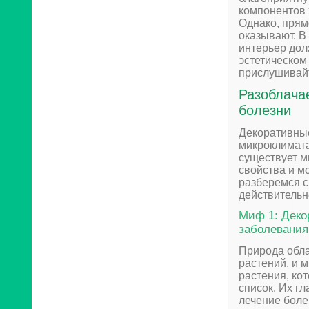
компонентов 
Однако, прям
оказывают. В
интерьер дол
эстетическом
прислушивайт
Разоблача
болезни
Декоративные
микроклимата
существует м
свойства и м
разберемся с
действительн
Миф 1: Деко
заболевания
Природа обл
растений, и 
растения, ко
список. Их г
лечение боле