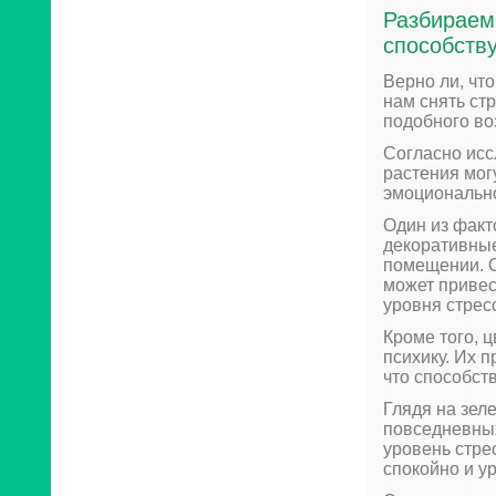
Разбираем 
способств
Верно ли, чт
нам снять ст
подобного во
Согласно ис
растения мог
эмоционально
Один из факто
декоративные
помещении. О
может привес
уровня стрес
Кроме того, 
психику. Их 
что способст
Глядя на зел
повседневных
уровень стре
спокойно и у