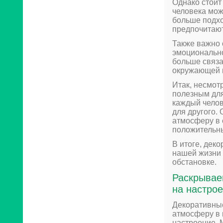
Однако стоит
человека мож
больше подхо
предпочитают
Также важно 
эмоционально
больше связ
окружающей 
Итак, несмот
полезным для
каждый челове
для другого.
атмосферу в 
положительн
В итоге, дек
нашей жизни 
обстановке.
Раскрывае
на настро
Декоративные
атмосферу в 
настроение. 