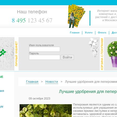
Наш телефон
Интернет мага
комнатных и
растений с дос
8
495
123 45 67
и Московс
Главная
Услуги
Оплата
Дост
Имя пользователя
Пароль
ЫЕ
Главная
Новости
Лучшие удобрения для пепероми
мия
Лучшие удобрения для пепе
09 октября 2023
Пеперомия является одним из с
ум
используемых для украшения ин
своими яркими листьями и непр
оставалась здоровой и красивой