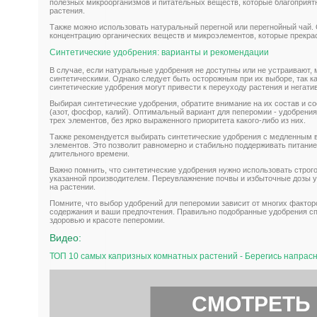
полезных микроорганизмов и питательных веществ, которые благоприятн
растения.
Также можно использовать натуральный перегной или перегнойный чай.
концентрацию органических веществ и микроэлементов, которые прекра
Синтетические удобрения: варианты и рекомендации
В случае, если натуральные удобрения не доступны или не устраивают,
синтетическими. Однако следует быть осторожным при их выборе, так к
синтетические удобрения могут привести к переуходу растения и негатив
Выбирая синтетические удобрения, обратите внимание на их состав и 
(азот, фосфор, калий). Оптимальный вариант для пеперомии - удобрен
трех элементов, без ярко выраженного приоритета какого-либо из них.
Также рекомендуется выбирать синтетические удобрения с медленным
элементов. Это позволит равномерно и стабильно поддерживать питани
длительного времени.
Важно помнить, что синтетические удобрения нужно использовать строго
указанной производителем. Переувлажнение почвы и избыточные дозы у
на растении.
Помните, что выбор удобрений для пеперомии зависит от многих фактор
содержания и ваши предпочтения. Правильно подобранные удобрения сп
здоровью и красоте пеперомии.
Видео:
ТОП 10 самых капризных комнатных растений - Берегись напрасн
СМОТРЕТЬ