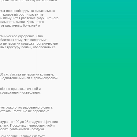
м решением в этом случае являются
ржат все необходимые питательные
т здоровый рост и развитие
ть иммунитет растения, улучшить его
ельность жизни. Кроме того,
 от различных болезней и
ганическое удобрение. Оно
ближен к тому, что пеперомия
ля пеперомии содержат органические
ить структуру почвы, обеспечить ее
50 см. Листья пеперомии крупные,
ь однотонными или с яркой окраской:
обенно привлекательной и
 содержания и освещения.
ет яркого, но рассеянного света,
стекла. Растение не переносит
ура – от 20 до 25 градусов Цельсия.
влаги. Поскольку пеперомия любит
зовать увлажнитель воздуха.
ном поливе. Однако следует