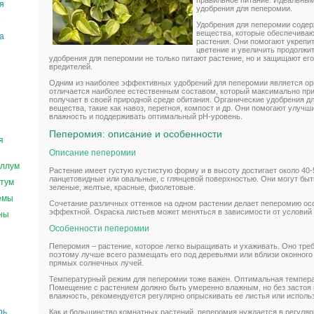
правильное питание. Идеальны
я
удобрения для пеперомии.
е
Удобрения для пеперомии соде
вещества, которые обеспечиваю
а
растения. Они помогают укрепи
цветение и увеличить продолжит
удобрения для пеперомии не только питают растение, но и защищают его
вредителей.
Одним из наиболее эффективных удобрений для пеперомии является ор
отличается наиболее естественным составом, который максимально при
получает в своей природной среде обитания. Органические удобрения д
вещества, такие как навоз, перегноя, компост и др. Они помогают улучш
влажность и поддерживать оптимальный рН-уровень.
Пеперомия: описание и особенности
я
Описание пеперомии
ллум
Растение имеет густую кустистую форму и в высоту достигает около 40-
ланцетовидные или овальные, с глянцевой поверхностью. Они могут быт
тум
зеленые, желтые, красные, фиолетовые.
емы
Сочетание различных оттенков на одном растении делает пеперомию ос
эффектной. Окраска листьев может меняться в зависимости от условий
ны
Особенности пеперомии
Пеперомия – растение, которое легко выращивать и ухаживать. Оно требу
поэтому лучше всего размещать его под деревьями или вблизи оконного 
прямых солнечных лучей.
Температурный режим для пеперомии тоже важен. Оптимальная температ
Помещение с растением должно быть умеренно влажным, но без застоя 
влажность, рекомендуется регулярно опрыскивать ее листья или исполь
рь
Как и большинство комнатных растений, пеперомия нуждается в регуляр