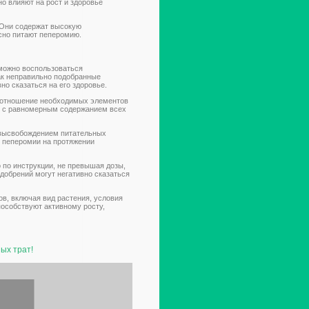
о влияют на рост и здоровье
 Они содержат высокую
сно питают пеперомию.
 можно воспользоваться
ак неправильно подобранные
но сказаться на его здоровье.
соотношение необходимых элементов
ия с равномерным содержанием всех
 высвобождением питательных
е пеперомии на протяжении
 по инструкции, не превышая дозы,
добрений могут негативно сказаться
ов, включая вид растения, условия
особствуют активному росту,
ых трат!