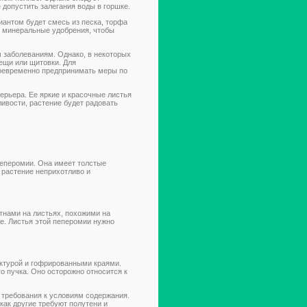
 допустить залегания воды в горшке.
антом будет смесь из песка, торфа
и минеральные удобрения, чтобы
 заболеваниям. Однако, в некоторых
лещи или щитовки. Для
воевременно предпринимать меры по
ерьера. Ее яркие и красочные листья
ивости, растение будет радовать
пеперомии. Она имеет толстые
 растение неприхотливо и
тнами на листьях, похожими на
е. Листья этой пеперомии нужно
ктурой и гофрированными краями.
го пучка. Оно осторожно относится к
 требования к условиям содержания.
как другие требуют полутени и