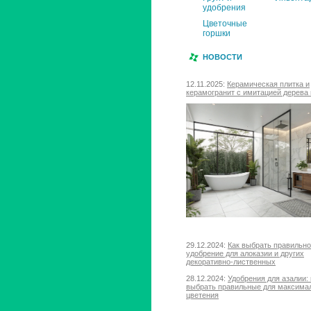
удобрения
Цветочные
горшки
НОВОСТИ
12.11.2025:
Керамическая плитка и
керамогранит с имитацией дерева 
29.12.2024:
Как выбрать правильн
удобрение для алоказии и других
декоративно-лиственных
28.12.2024:
Удобрения для азалии: 
выбрать правильные для максима
цветения