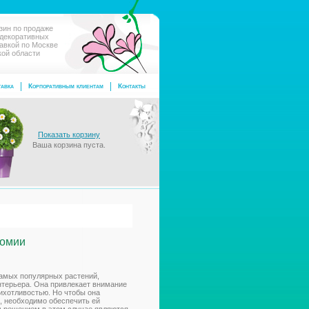
зин по продаже
 декоративных
тавкой по Москве
кой области
авка
Корпоративным клиентам
Контакты
Показать корзину
Ваша корзина пуста.
и
ромии
амых популярных растений,
терьера. Она привлекает внимание
ихотливостью. Но чтобы она
, необходимо обеспечить ей