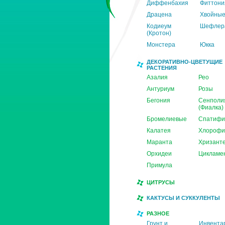
Диффенбахия
Фиттони
Драцена
Хвойны
Кодиеум
Шефлер
(Кротон)
Монстера
Юкка
ДЕКОРАТИВНО-ЦВЕТУЩИЕ
РАСТЕНИЯ
Азалия
Рео
Антуриум
Розы
Бегония
Сенполи
(Фиалка)
Бромелиевые
Спатифи
Калатея
Хлорофи
Маранта
Хризант
Орхидеи
Цикламе
Примула
ЦИТРУСЫ
КАКТУСЫ И СУККУЛЕНТЫ
РАЗНОЕ
Грунт и
Инвента