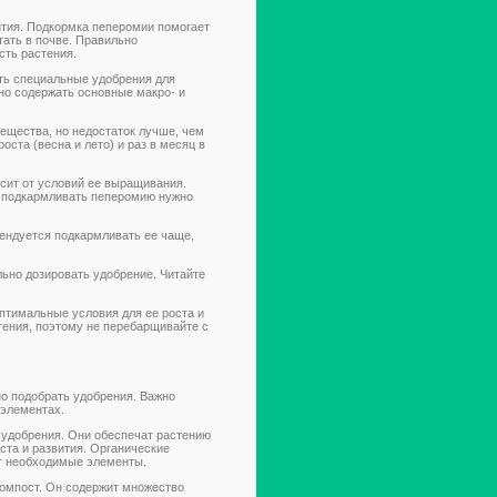
тия. Подкормка пеперомии помогает
ать в почве. Правильно
сть растения.
ть специальные удобрения для
но содержать основные макро- и
щества, но недостаток лучше, чем
оста (весна и лето) и раз в месяц в
сит от условий ее выращивания.
о подкармливать пеперомию нужно
ендуется подкармливать ее чаще,
ьно дозировать удобрение. Читайте
птимальные условия для ее роста и
тения, поэтому не перебарщивайте с
о подобрать удобрения. Важно
 элементах.
 удобрения. Они обеспечат растению
ста и развития. Органические
т необходимые элементы.
омпост. Он содержит множество