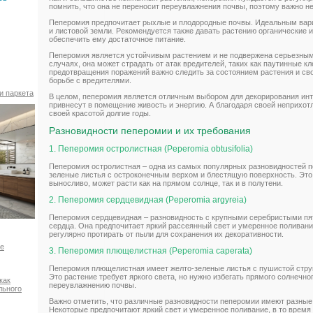
помнить, что она не переносит переувлажнения почвы, поэтому важно не
Пеперомия предпочитает рыхлые и плодородные почвы. Идеальным вари
и листовой земли. Рекомендуется также давать растению органические 
обеспечить ему достаточное питание.
Пеперомия является устойчивым растением и не подвержена серьезным
случаях, она может страдать от атак вредителей, таких как паутинные к
предотвращения поражений важно следить за состоянием растения и с
борьбе с вредителями.
и паркета
В целом, пеперомия является отличным выбором для декорирования инт
привнесут в помещение живость и энергию. А благодаря своей неприхотл
своей красотой долгие годы.
Разновидности пеперомии и их требования
1. Пеперомия остролистная (Peperomia obtusifolia)
Пеперомия остролистная – одна из самых популярных разновидностей 
зеленые листья с остроконечным верхом и блестящую поверхность. Это
выносливо, может расти как на прямом солнце, так и в полутени.
2. Пеперомия сердцевидная (Peperomia argyreia)
Пеперомия сердцевидная – разновидность с крупными серебристыми пя
сердца. Она предпочитает яркий рассеянный свет и умеренное поливани
регулярно протирать от пыли для сохранения их декоративности.
ое
3. Пеперомия плющелистная (Peperomia caperata)
Пеперомия плющелистная имеет желто-зеленые листья с пушистой стру
Это растение требует яркого света, но нужно избегать прямого солнечно
как
переувлажнению почвы.
льного
Важно отметить, что различные разновидности пеперомии имеют разные
Некоторые предпочитают яркий свет и умеренное поливание, в то время 