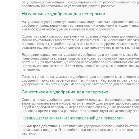
регулярного опрыскивания. Всегда учитывайте потребности конкретной 
обеспечить ей оптимальные условия для роста и развития.
Натуральные удобрения для пеперомии
Натуральные удобрения для пеперомии могут включать органические и 
удобрения, представленные растительными и животными отходами, внося
высвобождают необходимые минералы и микроэлементы.
Одним из самых распространенных натуральных удобрений для пепером
можно приготовить самостоятельно из растительных и органических отхо
овощные кожуры, кофейная гуща, чайные листья и другие. Компост сод
развития растения и можно применять как внесение его в грунт, так и в 
Еще одним вариантом натурального удобрения для пеперомии может быт
Например, отвар из крапивы содержит множество полезных микроэлемен
растения. Для приготовления отвара необходимо залить кипятком свежи
настоять несколько часов. Затем полученный отвар можно использовать
пеперомии.
Также в качестве натурального удобрения для пеперомии можно исполь
удобрений, таких как перегной или птичий помет. Растворы готовятся из р
удобрения на 10 частей воды. Используйте этот раствор для полива пепе
Синтетические удобрения для пеперомии
Синтетические удобрения для пеперомии содержат балансированные про
также дополнительные микроэлементы, необходимые для здорового раз
водой и подаются пеперомии через корневую систему. Это позволяет э
вещества прямо к корням растения, что способствует его активному рос
Преимущества синтетических удобрений для пеперомии:
1.
Быстрое действие.
Синтетические удобрения обеспечивают быстрое
питательных веществ. Это особенно важно при нехватке питания или в 
растения.