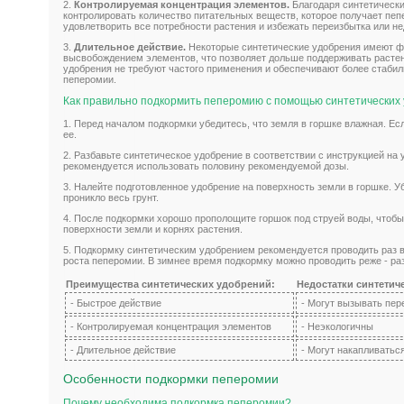
2.
Контролируемая концентрация элементов.
Благодаря синтетическ
контролировать количество питательных веществ, которое получает пеп
удовлетворить все потребности растения и избежать переизбытка или не
3.
Длительное действие.
Некоторые синтетические удобрения имеют 
высвобождением элементов, что позволяет дольше поддерживать растен
удобрения не требуют частого применения и обеспечивают более стаби
пеперомии.
Как правильно подкормить пеперомию с помощью синтетических 
1. Перед началом подкормки убедитесь, что земля в горшке влажная. Ес
ее.
2. Разбавьте синтетическое удобрение в соответствии с инструкцией на
рекомендуется использовать половину рекомендуемой дозы.
3. Налейте подготовленное удобрение на поверхность земли в горшке. У
проникло весь грунт.
4. После подкормки хорошо прополощите горшок под струей воды, чтобы
поверхности земли и корнях растения.
5. Подкормку синтетическим удобрением рекомендуется проводить раз в
роста пеперомии. В зимнее время подкормку можно проводить реже - раз
Преимущества синтетических удобрений:
Недостатки синтетич
- Быстрое действие
- Могут вызывать пе
- Контролируемая концентрация элементов
- Неэкологичны
- Длительное действие
- Могут накапливатьс
Особенности подкормки пеперомии
Почему необходима подкормка пеперомии?