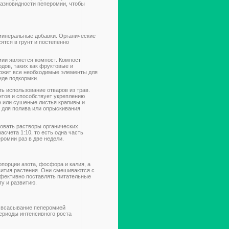
разновидности пеперомии, чтобы
минеральные добавки. Органические
тся в грунт и постепенно
ии является компост. Компост
дов, таких как фруктовые и
ержит все необходимые элементы для
виде подкормки.
ь использование отваров из трав.
тов и способствует укреплению
е или сушеные листья крапивы и
 для полива или опрыскивания
зовать растворы органических
асчета 1:10, то есть одна часть
ромии раз в две недели.
порции азота, фосфора и калия, а
вития растения. Они смешиваются с
ффективно поставлять питательные
ту и развитию.
 всасывание пеперомией
периоды интенсивного роста