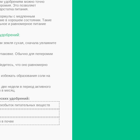
им удобрениям можно точно
еромия. Это позволяет
достатка питания.
формулы с медленным
ие в хорошем состоянии. Такие
льное и равномерное питание
удобрений:
ли земля сухая, сначала увлажните
 упаковке. Обычно для пеперомии
бедитесь, что оно равномерно
 избежать образования соли на
 две недели в период активного
 в месяц.
еских удобрений:
реизбыток питательных веществ
я в почве