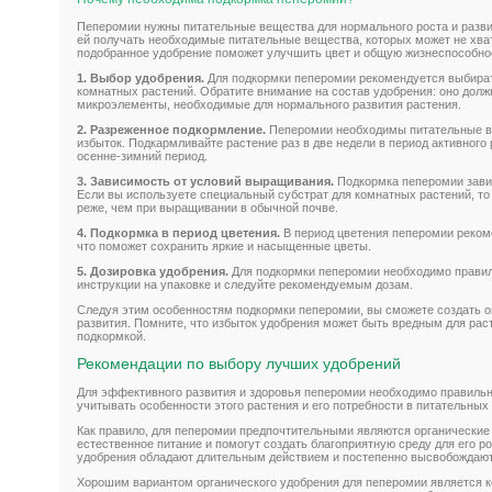
Пеперомии нужны питательные вещества для нормального роста и разви
ей получать необходимые питательные вещества, которых может не хват
подобранное удобрение поможет улучшить цвет и общую жизнеспособно
1. Выбор удобрения.
Для подкормки пеперомии рекомендуется выбира
комнатных растений. Обратите внимание на состав удобрения: оно долж
микроэлементы, необходимые для нормального развития растения.
2. Разреженное подкормление.
Пеперомии необходимы питательные ве
избыток. Подкармливайте растение раз в две недели в период активного р
осенне-зимний период.
3. Зависимость от условий выращивания.
Подкормка пеперомии зави
Если вы используете специальный субстрат для комнатных растений, т
реже, чем при выращивании в обычной почве.
4. Подкормка в период цветения.
В период цветения пеперомии реком
что поможет сохранить яркие и насыщенные цветы.
5. Дозировка удобрения.
Для подкормки пеперомии необходимо правил
инструкции на упаковке и следуйте рекомендуемым дозам.
Следуя этим особенностям подкормки пеперомии, вы сможете создать о
развития. Помните, что избыток удобрения может быть вредным для рас
подкормкой.
Рекомендации по выбору лучших удобрений
Для эффективного развития и здоровья пеперомии необходимо правильн
учитывать особенности этого растения и его потребности в питательных
Как правило, для пеперомии предпочтительными являются органические
естественное питание и помогут создать благоприятную среду для его ро
удобрения обладают длительным действием и постепенно высвобождаю
Хорошим вариантом органического удобрения для пеперомии является к