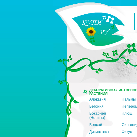
ДЕКОРАТИВНО-ЛИСТВЕНН
РАСТЕНИЯ
Алоказия
Пальмы
Бегония
Пеперо
Бокарнея
Плющ
(Нолина)
Бонсай
Сингони
Дизиготека
Фикус