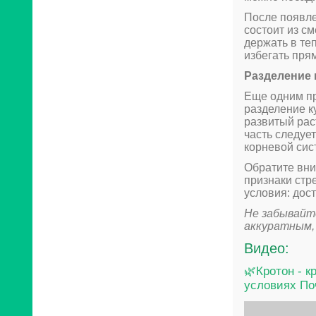
После появле
состоит из см
держать в те
избегать пря
Разделение 
Еще одним п
разделение к
развитый рас
часть следуе
корневой сист
Обратите вни
признаки стр
условия: дост
Не забывайте
аккуратным,
Видео:
🌿Кротон - 
условиях По