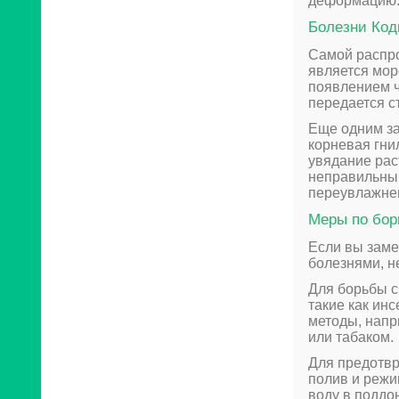
деформацию
Болезни Ко
Самой распро
является мор
появлением ч
передается с
Еще одним за
корневая гни
увядание рас
неправильный
переувлажне
Меры по бор
Если вы заме
болезнями, н
Для борьбы с
такие как ин
методы, напр
или табаком.
Для предотв
полив и режи
воду в поддо