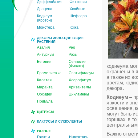
Диффенбахия
Фиттония
Драцена
Хвойные
Кодиеум
Шефлера
(Кротон)
Монстера
Юкка
ДЕКОРАТИВНО-ЦВЕТУЩИЕ
РАСТЕНИЯ
Азалия
Рео
Антуриум
Розы
Бегония
Сенполия
кодиеума мог
(Фиалка)
окрашены в я
Бромелиевые
Спатифиллум
а также их в
Калатея
Хлорофитум
цветам, коди
Маранта
Хризантемы
декора.
Орхидеи
Цикламены
Кодиеум
– п
Примула
яркости и эне
освещения, к
ЦИТРУСЫ
могут быть и
горшках, в т
КАКТУСЫ И СУККУЛЕНТЫ
центральным
РАЗНОЕ
Важно отметит
Грунт и
Инвентарь