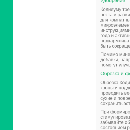
Удобрение
Кодиеуму тре
роста и разв
для комнатны
микроэлемент
инструкциями
года и актив
подкармливат
быть сокраще
Помимо минер
добавки, нап
помогут улуч
Обрезка и ф
Обрезка Код
кроны и подд
проводить ве
сухие и повр
сохранить эс
При формиров
стимулироват
забывайте об
состоянием р