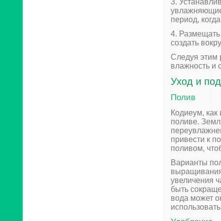
3. Устанавли
увлажняющие 
период, когд
4. Размещать
создать вокр
Следуя этим 
влажность и 
Уход и по
Полив
Кодиеум, как
поливе. Земл
переувлажнен
привести к п
поливом, что
Варианты пол
выращивания 
увеличения ч
быть сокраще
вода может о
использовать