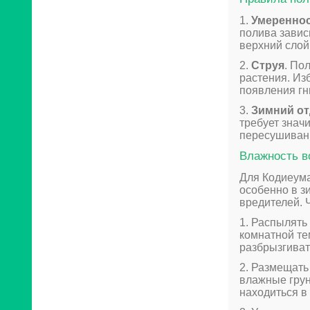
1.
Умеренно
полива завис
верхний слой
2.
Струя
. По
растения. Из
появления гн
3.
Зимний о
требует знач
пересушивани
Влажность в
Для Кодиеума
особенно в з
вредителей. 
1. Распылять
комнатной те
разбрызгиват
2. Размещать
влажные грун
находиться в