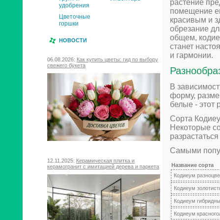
растение пре
удобрения
помещение ег
Цветочные
красивым и з
горшки
обрезание дл
общем, кодие
НОВОСТИ
станет насто
и гармонии.
06.08.2026:
Как купить цветы: гид по выбору
свежего букета
Разнообра
В зависимост
форму, разме
белые - этот
Сорта Кодиеу
Некоторые сор
разрастаться
Самыми попу
12.11.2025:
Керамическая плитка и
Название сорта
керамогранит с имитацией дерева и паркета
Кодиеум разноцв
Кодиеум золотис
Кодиеум гибридн
Кодиеум красног