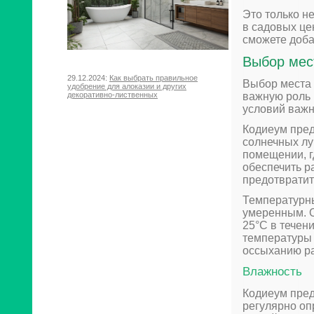
Это только н
в садовых це
сможете доба
Выбор мес
29.12.2024:
Как выбрать правильное
Выбор места 
удобрение для алоказии и других
декоративно-лиственных
важную роль 
условий важн
Кодиеум пред
солнечных лу
помещении, гд
обеспечить р
предотвратит
Температурн
умеренным. О
25°C в течени
температуры 
оссыханию ра
Влажность
Кодиеум пред
регулярно оп