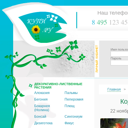
Наш телефо
8
495
123 45
Имя пользо
Пароль
ДЕКОРАТИВНО-ЛИСТВЕННЫЕ
РАСТЕНИЯ
Главная
Алоказия
Пальмы
Бегония
Пеперомия
Ко
Бокарнея
Плющ
(Нолина)
22 нояб
Бонсай
Сингониум
Дизиготека
Фикус