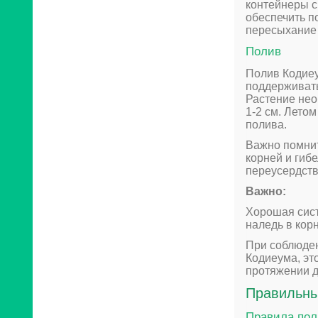
контейнеры с
обеспечить п
пересыхание 
Полив
Полив Кодие
поддерживать
Растение нео
1-2 см. Лето
полива.
Важно помнит
корней и гиб
переусердств
Важно:
Хорошая сист
наледь в корн
При соблюден
Кодиеума, эт
протяжении д
Правильны
Правила пол