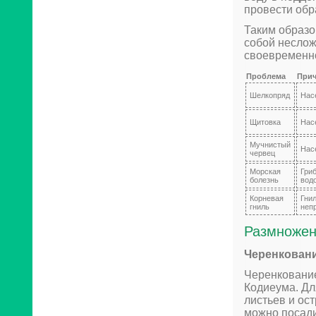
провести обр
Таким образо
собой неслож
своевременно
Проблема
При
Шелкопряд
Нас
Щитовка
Нас
Мучнистый
Нас
червец
Морская
Гри
болезнь
вод
Корневая
Гни
гниль
неп
Размножен
Черенкован
Черенкование
Кодиеума. Дл
листьев и ос
можно посади